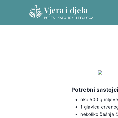
Skip
Vjera i djela
to
content
PORTAL KATOLIČKIH TEOLOGA
Potrebni sastojci
oko 500 g mljeven
1 glavica crveno
nekoliko češnja 