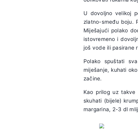
U dovoljno velikoj p
zlatno-smeđu boju. P
Miješajući polako do
istovremeno i dovolj
još vode ili pasirane 
Polako spuštati sv
miješanje, kuhati oko
začine.
Kao prilog uz takve 
skuhati (bijele) krump
margarina, 2-3 dl mlij