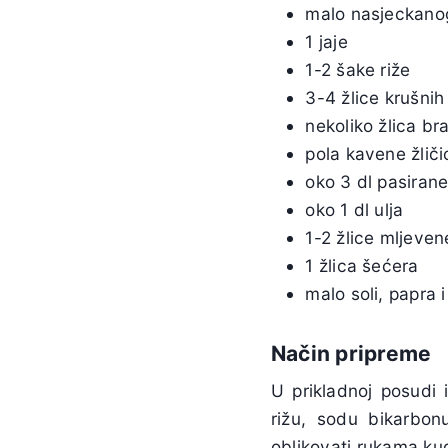
malo nasjeckanog
1 jaje
1-2 šake riže
3-4 žlice krušnih
nekoliko žlica br
pola kavene žlič
oko 3 dl pasirane
oko 1 dl ulja
1-2 žlice mljeve
1 žlica šećera
malo soli, papra 
Način pripreme
U prikladnoj posudi i
rižu, sodu bikarbon
oblikovati rukama kugl