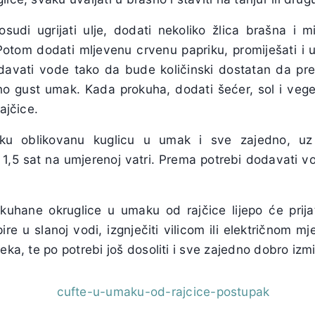
osudi ugrijati ulje, dodati nekoliko žlica brašna i m
otom dodati mljevenu crvenu papriku, promiješati i us
davati vode tako da bude količinski dostatan da prek
no gust umak. Kada prokuha, dodati šećer, sol i vege
rajčice.
aku oblikovanu kuglicu u umak i sve zajedno, uz
 1,5 sat na umjerenoj vatri. Prema potrebi dodavati vo
kuhane okruglice u umaku od rajčice lijepo će prijat
ire u slanoj vodi, izgnječiti vilicom ili električnom m
eka, te po potrebi još dosoliti i sve zajedno dobro izmi