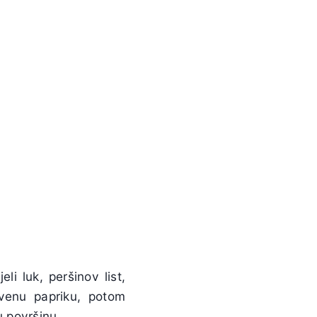
li luk, peršinov list,
rvenu papriku, potom
u površinu.