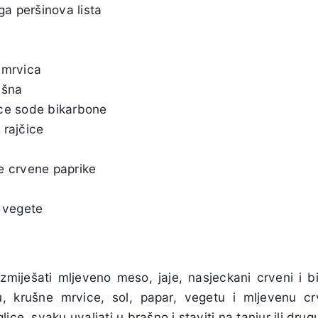
a peršinova lista
 mrvica
ašna
ice sode bikarbone
 rajčice
ne crvene paprike
i vegete
zmiješati mljeveno meso, jaje, nasjeckani crveni i bije
u, krušne mrvice, sol, papar, vegetu i mljevenu c
ice, svaku uvaljati u brašno i staviti na tanjur ili drug