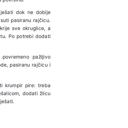
iješati dok ne dobije
uti pasiranu rajčicu.
rije sve okruglice, a
tu. Po potrebi dodati
 povremeno pažljivo
de, pasiranu rajčicu i
i krumpir pire: treba
ješalicom, dodati žlicu
ješati.