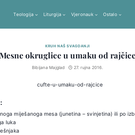
Teologija
Liturgija
Vjeronauk
Ostalo
KRUH NAŠ SVAGDANJI
Mesne okruglice u umaku od rajčic
Bibijana Majglad
27. rujna 2016.
:
oga miješanoga mesa (junetina – svinjetina) ili po iz
ga luka
češnjaka