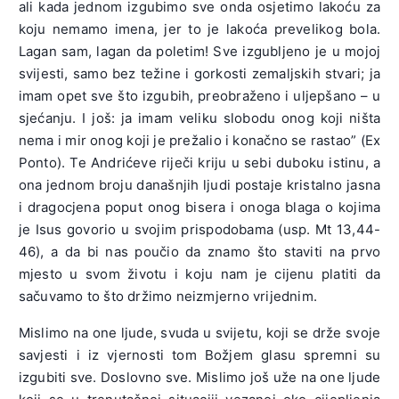
ali kada jednom izgubimo sve onda osjetimo lakoću za
koju nemamo imena, jer to je lakoća prevelikog bola.
Lagan sam, lagan da poletim! Sve izgubljeno je u mojoj
svijesti, samo bez težine i gorkosti zemaljskih stvari; ja
imam opet sve što izgubih, preobraženo i uljepšano – u
sjećanju. I još: ja imam veliku slobodu onog koji ništa
nema i mir onog koji je prežalio i konačno se rastao” (Ex
Ponto). Te Andrićeve riječi kriju u sebi duboku istinu, a
ona jednom broju današnjih ljudi postaje kristalno jasna
i dragocjena poput onog bisera i onoga blaga o kojima
je Isus govorio u svojim prispodobama (usp. Mt 13,44-
46), a da bi nas poučio da znamo što staviti na prvo
mjesto u svom životu i koju nam je cijenu platiti da
sačuvamo to što držimo neizmjerno vrijednim.
Mislimo na one ljude, svuda u svijetu, koji se drže svoje
savjesti i iz vjernosti tom Božjem glasu spremni su
izgubiti sve. Doslovno sve. Mislimo još uže na one ljude