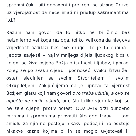
spremni čak i biti odbačeni i prezreni od strane Crkve,
uz vjerojatnost da neće imati ni pristup sakramentima,
itd.?
Razum nam govori da to nitko ne bi činio bez
neizmjerno velikoga razloga, toliko velikoga da njegova
vrijednost nadilazi baš sve drugo. To je ta dubina i
ljepota savjesti – najintimnijega dijela ljudskog bića u
kojem se živo osjeća Božja prisutnost i ljubav, i poradi
kojeg se po svaku cijenu i podnoseći svaku žrtvu želi
ostati sjedinjen sa svojim Stvoriteljem i svojim
Otkupiteljem. Zaključujemo da je upravo ta vjernost
Božjem glasu koji nam govori
ovo treba učiniti, a ovo se
nipošto ne smije učiniti,
ono što tolike vjernike koji se
ne žele cijepiti protiv bolesti COVID-19 drži duhovno
mirnima i spremnima prihvatiti što god treba. U tom
smislu za njih ne postoje nikakvi poticaji i ne postoje
nikakve kazne kojima bi ih se moglo uvjetovati ili