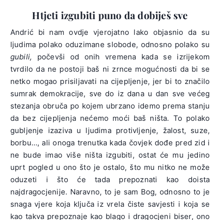
Htjeti izgubiti puno da dobiješ sve
Andrić bi nam ovdje vjerojatno lako objasnio da su
ljudima polako oduzimane slobode, odnosno polako su
gubili,
počevši od onih vremena kada se izrijekom
tvrdilo da ne postoji baš ni zrnce mogućnosti da bi se
netko mogao prisiljavati na cijepljenje, jer bi to značilo
sumrak demokracije, sve do iz dana u dan sve većeg
stezanja obruča po kojem ubrzano idemo prema stanju
da bez cijepljenja nećemo moći baš ništa. To polako
gubljenje izaziva u ljudima protivljenje, žalost, suze,
borbu…, ali onoga trenutka kada čovjek dođe pred zid i
ne bude imao više ništa izgubiti, ostat će mu jedino
uprt pogled u ono što je ostalo, što mu nitko ne može
oduzeti i što će tada prepoznati kao doista
najdragocjenije. Naravno, to je sam Bog, odnosno to je
snaga vjere koja ključa iz vrela čiste savjesti i koja se
kao takva prepoznaje kao blago i dragocjeni biser, ono