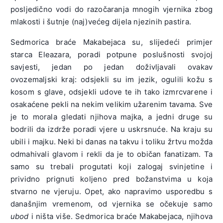
posljedično vodi do razočaranja mnogih vjernika zbog
mlakosti i šutnje (naj)većeg dijela njezinih pastira.
Sedmorica braće Makabejaca su, slijedeći primjer
starca Eleazara, poradi potpune poslušnosti svojoj
savjesti, jedan po jedan doživljavali ovakav
ovozemaljski kraj: odsjekli su im jezik, ogulili kožu s
kosom s glave, odsjekli udove te ih tako izmrcvarene i
osakaćene pekli na nekim velikim užarenim tavama. Sve
je to morala gledati njihova majka, a jedni druge su
bodrili da izdrže poradi vjere u uskrsnuće. Na kraju su
ubili i majku. Neki bi danas na takvu i toliku žrtvu možda
odmahivali glavom i rekli da je to običan fanatizam. Ta
samo su trebali progutati koji zalogaj svinjetine i
prividno prignuti koljeno pred božanstvima u koja
stvarno ne vjeruju. Opet, ako napravimo usporedbu s
današnjim vremenom, od vjernika se očekuje samo
ubod
i ništa više. Sedmorica braće Makabejaca, njihova