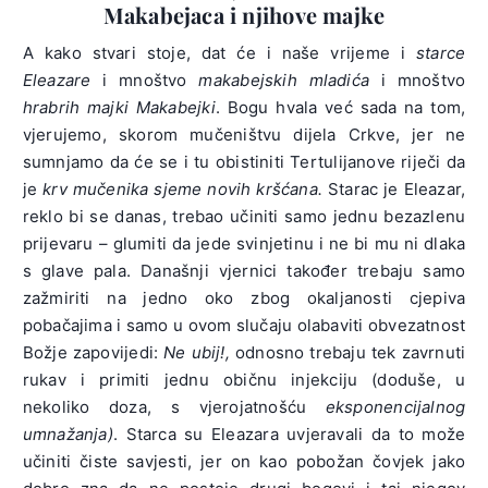
Makabejaca i njihove majke
A kako stvari stoje, dat će i naše vrijeme i
starce
Eleazare
i mnoštvo
makabejskih mladića
i mnoštvo
hrabrih majki Makabejki
. Bogu hvala već sada na tom,
vjerujemo, skorom mučeništvu dijela Crkve, jer ne
sumnjamo da će se i tu obistiniti Tertulijanove riječi da
je
krv mučenika sjeme novih kršćana.
Starac je Eleazar,
reklo bi se danas, trebao učiniti samo jednu bezazlenu
prijevaru – glumiti da jede svinjetinu i ne bi mu ni dlaka
s glave pala. Današnji vjernici također trebaju samo
zažmiriti na jedno oko zbog okaljanosti cjepiva
pobačajima i samo u ovom slučaju olabaviti obvezatnost
Božje zapovijedi:
Ne ubij!,
odnosno trebaju tek zavrnuti
rukav i primiti jednu običnu injekciju (doduše, u
nekoliko doza, s vjerojatnošću
eksponencijalnog
umnažanja)
. Starca su Eleazara uvjeravali da to može
učiniti čiste savjesti, jer on kao pobožan čovjek jako