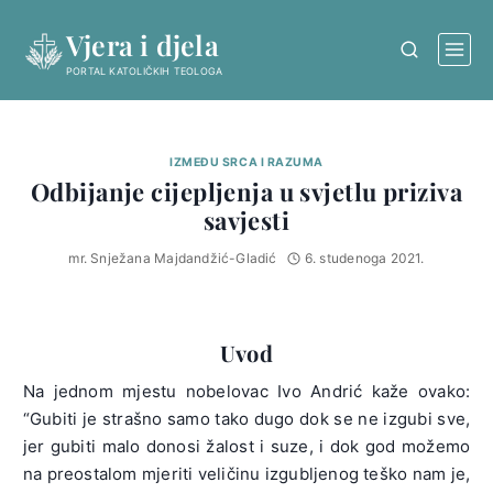
Skip
Vjera i djela
to
content
PORTAL KATOLIČKIH TEOLOGA
IZMEĐU SRCA I RAZUMA
Odbijanje cijepljenja u svjetlu priziva
savjesti
mr. Snježana Majdandžić-Gladić
6. studenoga 2021.
Uvod
Na jednom mjestu nobelovac Ivo Andrić kaže ovako:
“Gubiti je strašno samo tako dugo dok se ne izgubi sve,
jer gubiti malo donosi žalost i suze, i dok god možemo
na preostalom mjeriti veličinu izgubljenog teško nam je,