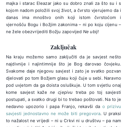
majka i starac Eleazar jako su dobro znali za što su i s
kojom nadom položili svoj život, a čvrsto vjerujemo da i
danas ima mnoštvo onih koji istom čvrstoćom i
vjernošću Bogu i Božjim zakonima – ni po koju cijenu –
ne žele obezvrijediti Božju zapovijed
Ne ubij!
Zaključak
Na kraju možemo samo zaključiti da je savjest nešto
najdivnije i najintimnije što je Bog darovao čovjeku.
Svakome daje njegovu savjest i zato je svatko pozvan
djelovati po tom Božjem glasu koji čuje u sebi. Naravno
pod uvjetom da ga doista osluškuje. U tom svjetlu onaj
kome savjest kaže
ne cjepivu
treba po toj savjesti
postupati, a svatko drugi bi to trebao poštovati. Na to je
nedavno upozorio i papa Franjo, rekavši da
o prizivu
savjesti jednostavno ne može biti pregovora
. U praksi
to nažalost ne vrijedi – ni u Crkvi ni u društvu – pa nam