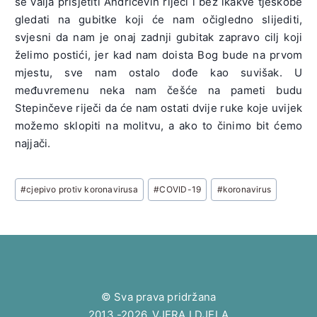
se valja prisjetiti Andrićevih riječi i bez ikakve tjeskobe
gledati na gubitke koji će nam očigledno slijediti,
svjesni da nam je onaj zadnji gubitak zapravo cilj koji
želimo postići, jer kad nam doista Bog bude na prvom
mjestu, sve nam ostalo dođe kao suvišak. U
međuvremenu neka nam češće na pameti budu
Stepinčeve riječi da će nam ostati dvije ruke koje uvijek
možemo sklopiti na molitvu, a ako to činimo bit ćemo
najjači.
Post
#
cjepivo protiv koronavirusa
#
COVID-19
#
koronavirus
Tags:
© Sva prava pridržana
2013.-2026. VJERA I DJELA