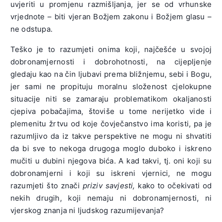
uvjeriti u promjenu razmišljanja, jer se od vrhunske
vrjednote – biti vjeran Božjem zakonu i Božjem glasu –
ne odstupa.
Teško je to razumjeti onima koji, najčešće u svojoj
dobronamjernosti i dobrohotnosti, na cijepljenje
gledaju kao na čin ljubavi prema bližnjemu, sebi i Bogu,
jer sami ne propituju moralnu složenost cjelokupne
situacije niti se zamaraju problematikom okaljanosti
cjepiva pobačajima, štoviše u tome nerijetko vide i
plemenitu žrtvu od koje čovječanstvo ima koristi, pa je
razumljivo da iz takve perspektive ne mogu ni shvatiti
da bi sve to nekoga drugoga moglo duboko i iskreno
mučiti u dubini njegova bića. A kad takvi, tj. oni koji su
dobronamjerni i koji su iskreni vjernici, ne mogu
razumjeti što znači
priziv savjesti,
kako to očekivati od
nekih drugih, koji nemaju ni dobronamjernosti, ni
vjerskog znanja ni ljudskog razumijevanja?