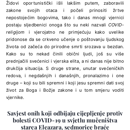
Židovi oportunistički išli lakšim putem, zaboravili
zakone svojih otaca i počeli prinositi žrtve
nepostojećim bogovima, tako i danas mnogi vjernici
postaju sljedbenici onoga što su neki nazvali
COVID-
religijom
i vjerojatno ne primjećuju kako uvelike
pridonose da se crkveno učenje o poštovanju ljudskog
života od začeća do prirodne smrti srozava u bezdan.
Kako su to nekad činili obični ljudi, još su više
prednjačili svećenici i vjerska elita, a ni danas nije bitno
drukčija situacija. S druge strane, unutar svećeničkih
redova, i negdašnjih i današnjih, pronalazimo i one
druge – koji su bili spremni i koji jesu spremni dati svoj
život za Boga i Božje zakone i u tom smjeru voditi
vjernike.
Savjest onih koji odbijaju cijepljenje protiv
bolesti COVID-19 u svjetlu mučeništva
starca Eleazara, sedmorice braće