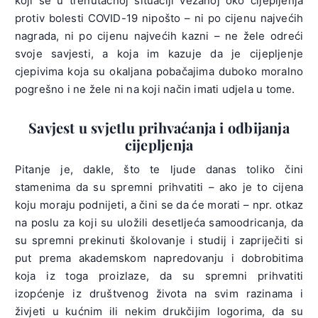
koji se u trenutačnoj situaciji vezanoj oko cijepljenja
protiv bolesti COVID-19 nipošto – ni po cijenu najvećih
nagrada, ni po cijenu najvećih kazni – ne žele odreći
svoje savjesti, a koja im kazuje da je cijepljenje
cjepivima koja su okaljana pobačajima duboko moralno
pogrešno i ne žele ni na koji način imati udjela u tome.
Savjest u svjetlu prihvaćanja i odbijanja
cijepljenja
Pitanje je, dakle, što te ljude danas toliko čini
stamenima da su spremni prihvatiti – ako je to cijena
koju moraju podnijeti, a čini se da će morati – npr. otkaz
na poslu za koji su uložili desetljeća samoodricanja, da
su spremni prekinuti školovanje i studij i zapriječiti si
put prema akademskom napredovanju i dobrobitima
koja iz toga proizlaze, da su spremni prihvatiti
izopćenje iz društvenog života na svim razinama i
živjeti u kućnim ili nekim drukčijim logorima, da su