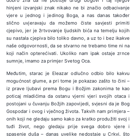
dobro zna da ne postoje drugi bogovi i taj njegov
hinjeni izvanjski znak nikako ne bi značio odbacivanje
vjere u jednog i jedinog Boga, a nas danas također
slično uvjeravaju da možemo čiste savjesti primiti
cjepivo, jer je žrtvovanje ljudskih bića na temelju kojih
su nastala cjepiva bilo toliko davno, a uz to i bez ikakve
naše odgovornosti, da se stvarno ne trebamo time ni na
koji način opterećivati. Ukoliko nam ipak ostaje zrnce
sumnje, imamo za primjer Svetog Oca.
Međutim, starac je Eleazar odlučno odbio bilo kakvu
mogućnost glume, a pri tome je pokazao zašto to čini –
iz prave ljubavi prema Bogu i Božjim zakonima te kao
poticaj mladićima da ostanu vjerni vjeri svojih otaca i
postojani u čuvanju Božjih zapovijedi, svjesni da je Bog
Gospodar i ovog i vječnog života. Takvih nam primjera –
onih koji ne gledaju samo kako za kratko produžiti svoj i
tuđi život, nego gledaju prije svega dobro vjere i
spasenje duša – danas uvelike nedostaje u Crkvi, što