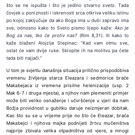
što se ne ispušta i što je jedino stvarno
sveto
. Tada
čovjek u poniznosti i iskrenosti srca otkriva veliku istinu
po kojoj zaključuje da ako Boga ima u duši zapravo ima
sve, odnosno kako to Sveto pismo lijepo kaže:
Ako je
Bog za nas, tko će protiv nas?
(Rim 8,31). Ili kako to
kaže blaženi Alojzije Stepinac: “Kad vam otmu sve,
ostat će vam dvije ruke. Sklopite ih na molitvu pa ćete
tada biti najjači.”
U tom je svjetlu današnja situacija prilično prispodobiva
vremenu življenja starca Eleazara i sedmorice braće
Makabejaca iz vremena prisilne helenizacije (usp. 2
Mak 6-7 i druga mjesta), a njihov nam plemeniti primjer
može biti veliko osnaženje i učvršćenje u vjeri da nam
Božja providnost u gubitku daruje neizmjeran dobitak.
Kao što su se u vrijeme prije no što će Eleazar, braća
Makabejci i njihova majka podnijeti žrtvu mučeništva
najprije zbivala velika otpadništva od vjere, a mnogi