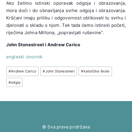
Ako želimo istinski oporavak odgoja i obrazovanja,
mora doći i do obnavljanja svrhe odgoja i obrazovanja.
Kršćani imaju priliku i odgovornost oblikovati tu svrhu i
djelovati u skladu s njom. Tek tada ćemo istinski početi,
riječima Johna Miltona, „popravljati ruševine“.
John Stonestreet i Andrew Carico
engleski izvornik
Post
#
Andrew Carico
#
John Stonestreet
#
katoličke škole
Tags:
#
odgoj
© Sva prava pridržana