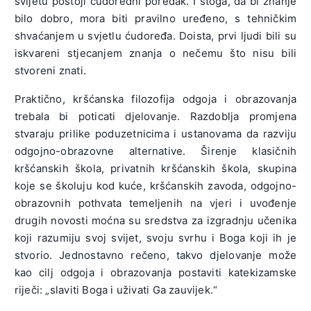
svijetu postoji ćudoredni poredak. I stoga, da bi znanje
bilo dobro, mora biti pravilno uređeno, s tehničkim
shvaćanjem u svjetlu ćudoređa. Doista, prvi ljudi bili su
iskvareni stjecanjem znanja o nečemu što nisu bili
stvoreni znati.
Praktično, kršćanska filozofija odgoja i obrazovanja
trebala bi poticati djelovanje. Razdoblja promjena
stvaraju prilike poduzetnicima i ustanovama da razviju
odgojno-obrazovne alternative. Širenje klasičnih
kršćanskih škola, privatnih kršćanskih škola, skupina
koje se školuju kod kuće, kršćanskih zavoda, odgojno-
obrazovnih pothvata temeljenih na vjeri i uvođenje
drugih novosti moćna su sredstva za izgradnju učenika
koji razumiju svoj svijet, svoju svrhu i Boga koji ih je
stvorio. Jednostavno rečeno, takvo djelovanje može
kao cilj odgoja i obrazovanja postaviti katekizamske
riječi: „slaviti Boga i uživati ​​Ga zauvijek.“