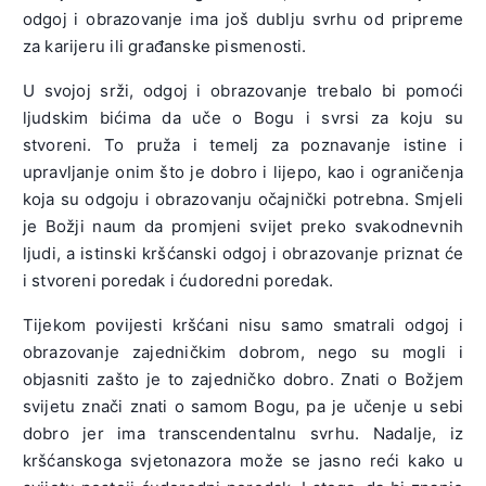
odgoj i obrazovanje ima još dublju svrhu od pripreme
za karijeru ili građanske pismenosti.
U svojoj srži, odgoj i obrazovanje trebalo bi pomoći
ljudskim bićima da uče o Bogu i svrsi za koju su
stvoreni. To pruža i temelj za poznavanje istine i
upravljanje onim što je dobro i lijepo, kao i ograničenja
koja su odgoju i obrazovanju očajnički potrebna. Smjeli
je Božji naum da promjeni svijet preko svakodnevnih
ljudi, a istinski kršćanski odgoj i obrazovanje priznat će
i stvoreni poredak i ćudoredni poredak.
Tijekom povijesti kršćani nisu samo smatrali odgoj i
obrazovanje zajedničkim dobrom, nego su mogli i
objasniti zašto je to zajedničko dobro. Znati o Božjem
svijetu znači znati o samom Bogu, pa je učenje u sebi
dobro jer ima transcendentalnu svrhu. Nadalje, iz
kršćanskoga svjetonazora može se jasno reći kako u