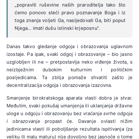
„popraviti ruševine naših praroditelja tako što
ćemo ponovo steći pravo poznavanje Boga i iz
toga znanja voljeti Ga, nasljedovati Ga, biti poput
Njega… imati dušu istinski krjeposnu“.
Danas takvo gledanje odgoja i obrazovanja uglavnom
izostaje. Pa ipak, svaki odgoj i obrazovanje – bio jasno
uzglobljen ili ne – pretpostavlja neko viđenje života, s
neizbježnim dubokim kulturnim i političkim
posljedicama. Ta zbilja pomaže shvatiti zašto je
decentralizacija odgoja i obrazovanja izazovna.
Smanjenje birokratskoga aparata vlasti dobra je stvar.
Međutim, svaki pokušaj umanjenja ili uklanjanja državne
uloge u odgoju i obrazovanju bez
vraćanja svrhe odgoja
i obrazovanja
propast će. Davanje ovlasti nižim
jedinicama vlasti ili poboljšanje rezultata ispitivanja (za
veliku ili malu maturu) nije dovoljno bez jasnoće o tome