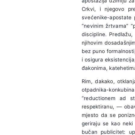
apostazija uzimlju z
Crkvi, i njegovo pr
svećenike-apostate 
“nevinim žrtvama” “p
discipline. Predlažu,
njihovim dosadašnjim
bez puno formalnosti,
i osigura eksistenci
đakonima, katehetima
Rim, dakako, otklanj
otpadnika-konkubina
“reductionem ad st
respektiranu, — obav
mjesto da se ponizn
geriraju se kao neki 
bučan publicitet: up