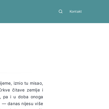
Kontakt
ijeme, iznio tu misao,
Crkve čitave zemlje i
e, pa i u doba onoga
, — danas nijesu više