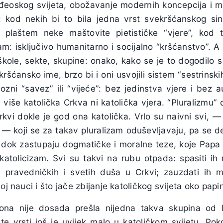
nđeoskog svijeta, obožavanje modernih koncepcija i m
: kod nekih bi to bila jedna vrst svekršćanskog si
 plaštem neke maštovite pietističke “vjere”, kod 
izam: isključivo humanitarno i socijalno “kršćanstvo”. A
 škole, sekte, skupine: onako, kako se je to dogodilo 
 kršćansko ime, brzo bi i oni usvojili sistem “sestrinskih
iozni “savez” ili “vijeće”: bez jedinstva vjere i bez a
a više katolička Crkva ni katolička vjera. “Pluralizmu
rkvi dokle je god ona katolička. Vrlo su naivni svi, —
— koji se za takav pluralizam oduševljavaju, pa se de
, dok zastupaju dogmatičke i moralne teze, koje Papa 
 katolicizam. Svi su takvi na rubu otpada: spasiti i
avi pravedničkih i svetih duša u Crkvi; zauzdati ih
noj nauci i što jače zbijanje katoličkog svijeta oko pap
kona nije dosada prešla nijedna takva skupina od 
e vrsti još je uvijek malo u katoličkom svijetu. Poko