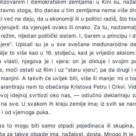
lizovanim i demokratskim zemljama: u Kini su, naža
tavno stoga, što danas u tim zemljama nema više direk
 već ne daju, da u ekonomiji ili u politici radiš, što h
 vjeruješ: da vjeruješ ovako ili onako. Za tu, nadzemalj
režim, nijedan politički sistem. I, barem u principu i 
vjere”. Upisali su je u sve svečane međunarodne dek
ije to više kao u 16. stoljeću, kad je vrijedio aksiom:
a vlasti, njegova je i vjera: on je diktuje i svojim
e, moći ostati uz Rim i uz “staru vjeru”, pa da drugi 
 manjini. A takvih će uvijek biti, više ili manje: mi o
arantiraju nam to obećanja Kristova Petru i Crkvi. Vi
 ovoj idejnoj svrtlozi oko nas, — odlučno deklariraju 
i na sve. U svakom ih kraju zemlje ima; iz svih se na
 i od vjernoga puka.
as to mogu biti samo otpadi pojedinaca ili skupina,
ta za takve otpade ima, nažalost, dosta. Mnogo ih je, 