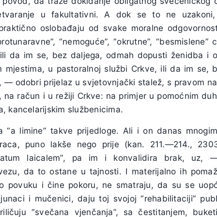
a povod, da traže dokidanje obligatnog svećeničkog c
etvaranje u fakultativni. A dok se to ne uzakoni
praktično oslobađaju od svake moralne odgovornost
rotunaravne”, “nemoguće”, “okrutne”, “besmislene” c
 ili da im se, bez daljega, odmah dopusti ženidba i o
 mjestima, u pastoralnoj službi Crkve, ili da im se,
 — odobri prijelaz u svjetovnjački stalež, s pravom na
ja, na račun i u režiji Crkve: na primjer u pomoćnim d
, kancelarijskim službenicima.
a “a limine” takve prijedloge. Ali i on danas mnogi
raca, puno lakše nego prije (kan. 211.—214., 2303
atum laicalem”, pa im i konvalidira brak, uz, 
ezu, da to ostane u tajnosti. I materijalno ih poma
o povuku i čine pokoru, ne smatraju, da su se uopće
junaci i mučenici, daju toj svojoj “rehabilitaciji” publ
riličuju “svečana vjenčanja”, sa čestitanjem, buket