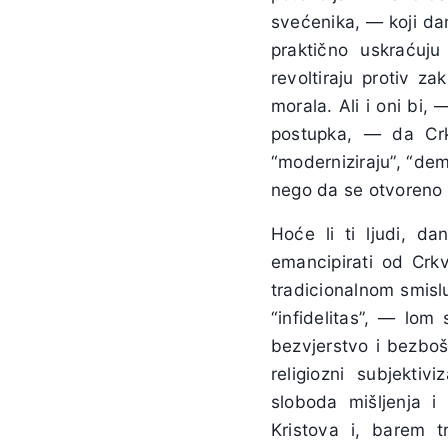
svećenika, — koji dan
praktično uskraćuju
revoltiraju protiv z
morala. Ali i oni bi, 
postupka, — da Crk
“moderniziraju”, “demo
nego da se otvoreno o
Hoće li ti ljudi, d
emancipirati od Crkv
tradicionalnom smislu 
“infidelitas”, — lo
bezvjerstvo i bezbošt
religiozni subjektiv
sloboda mišljenja i 
Kristova i, barem tr