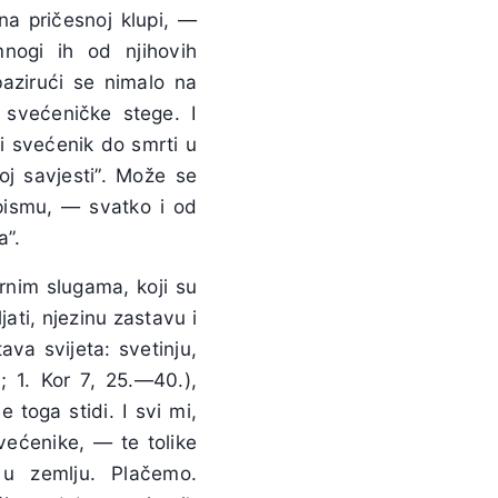
na pričesnoj klupi, —
nogi ih od njihovih
bazirući se nimalo na
i svećeničke stege. I
li svećenik do smrti u
joj savjesti”. Može se
ismu, — svatko i od
a”.
rnim slugama, koji su
ljati, njezinu zastavu i
ava svijeta: svetinju,
; 1. Kor 7, 25.—40.),
toga stidi. I svi mi,
većenike, — te tolike
 u zemlju. Plačemo.