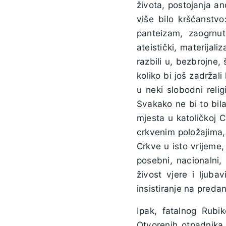
života, postojanja a
više bilo kršćanstvo
panteizam, zaogrnut
ateistički, materijal
razbili u, bezbrojne,
koliko bi još zadržali
u neki slobodni relig
Svakako ne bi to bil
mjesta u katoličkoj C
crkvenim položajima, 
Crkve u isto vrijeme
posebni, nacionalni,
živost vjere i ljub
insistiranje na preda
Ipak, fatalnog Rubi
Otvorenih otpadnika t