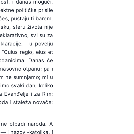
lost, i danas mogući.
tne političke prisile
oćeš, puštaju ti barem,
sku, sferu života nije
deklarativno, svi su za
laracije: i u povelju
 “Cuius regio, eius et
 podanicima. Danas će
i masovno otpanu; pa i
 tom ne sumnjamo; mi u
dimo svaki dan, koliko
za Evanđelje i za Rim:
roda i staleža novače:
 ne otpadi naroda. A
— i nazovi-katolika, i