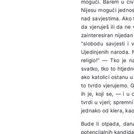
mogući. Barem u civi
Nijesu mogući jednos
nad savjestima. Ako ti
da vjeruješ ili da ne
zainteresiran nijedan 
“slobodu savjesti i 
Ujedinjenih naroda. N
religio!” — Tko je n
svatko, tko to htjedn
ako katolici ostanu u
to tvrdo vjerujemo. G
ih je, koji se, — i u
tvrdi u vjeri; spremn
jednako od klera, kao
Bude li otpada, dan
potencijalnih kandida