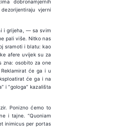
čima dobronamjernih
dezorijentiraju vjerni
 i grijeha, — sa svim
e pali više. Nitko nas
oj sramoti i blatu: kao
ke afere uvijek su za
as zna: osobito za one
 Reklamirat će ga i u
sploatirat će ga i na
” i “gologa” kazališta
bzir. Ponizno ćemo to
vne i tajne. “Quoniam
et inimicus per portas