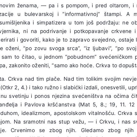
 novim ženama, — pa i s pompom, i pred oltarom, i 
acije u bulevarskoj i “informativnoj” štampi. A m
sumišljenika i simpatizera u tom još podržaju: ne o
vjernika, ni na podrivanje i potkopavanje crkvene 
rirati i govoriti, kako je to zapravo svejedno, ostaje 
ije oženi, “po zovu svoga srca”, “iz ljubavi”, “po svo
a sam to čitao, u jednom “pobudnom” svećeničkom p
pa, zakonito oženiti, “samo ako hoće. Crkva to dopušt
a. Crkva nad tim plače. Nad tim tolikim svojim nevje
(Otkr 2, 4.) i tako ružno i slabićki izdali, onesvetili, upr
jetnu svetinju i ponos njezina svećeništva na očima čit
đelja i Pavlova kršćanstva (Mat 5, 8.; 19, 11. 12 
 duhom, idealizmom, apostolskom vitalnošću. Crkva se 
 njom. Na sramotni nas stup vežu, — i Crkvu, i nas s
ije. Crvenimo se zbog njih. Gledamo zbog njih