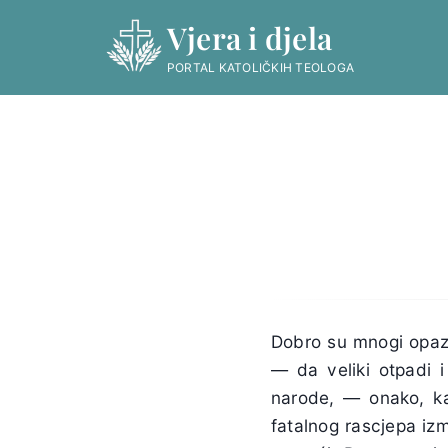
Skip
Vjera i djela
to
content
PORTAL KATOLIČKIH TEOLOGA
Dobro su mnogi opazil
— da veliki otpadi i
narode, — onako, ka
fatalnog rascjepa iz