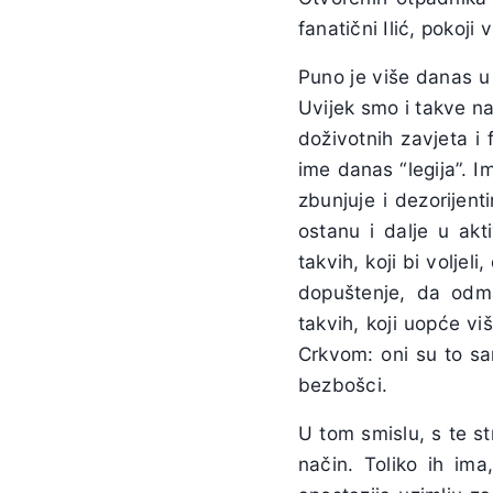
fanatični Ilić, pokoj
Puno je više danas u
Uvijek smo i takve na
doživotnih zavjeta i 
ime danas “legija”. I
zbunjuje i dezorijenti
ostanu i dalje u akt
takvih, koji bi voljel
dopuštenje, da odma
takvih, koji uopće vi
Crkvom: oni su to sami
bezbošci.
U tom smislu, s te st
način. Toliko ih im