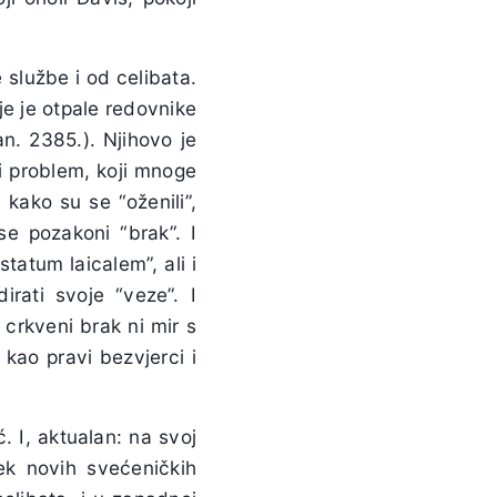
službe i od celibata.
je je otpale redovnike
an. 2385.). Njihovo je
vi problem, koji mnoge
a kako su se “oženili”,
se pozakoni “brak”. I
statum laicalem”, ali i
rati svoje “veze”. I
 crkveni brak ni mir s
e kao pravi bezvjerci i
. I, aktualan: na svoj
ek novih svećeničkih