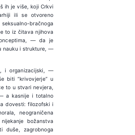
ih je više, koji Crkvi
hiji ili se otvoreno
 i seksualno-bračnoga
se to iz čitava njihova
konceptima, — da je
nu nauku i strukture, —
 i organizacijski, —
 biti “krivovjerje” u
će to u stvari nevjera,
 a kasnije i totalno
 dovesti: filozofski i
 morala, neograničena
, nijekanje božanstva
osti duše, zagrobnoga