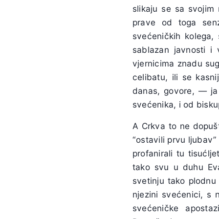
slikaju se sa svojim
prave od toga senz
svećeničkih kolega, 
sablazan javnosti i 
vjernicima znadu suge
celibatu, ili se kasn
danas, govore, — j
svećenika, i od bisku
A Crkva to ne dopušt
“ostavili prvu ljubav” 
profanirali tu tisućl
tako svu u duhu Evan
svetinju tako plodnu
njezini svećenici, s
svećeničke apostaz