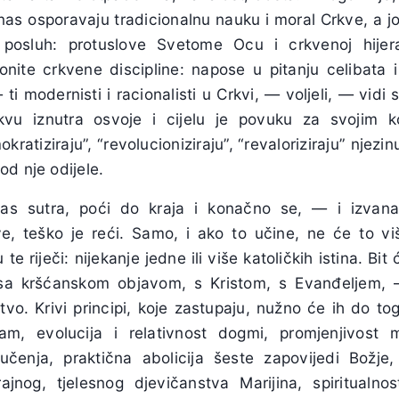
as osporavaju tradicionalnu nauku i moral Crkve, a još 
 posluh: protuslove Svetome Ocu i crkvenoj hijerar
akonite crkvene discipline: napose u pitanju celibata
— ti modernisti i racionalisti u Crkvi, — voljeli, — vidi 
vu iznutra osvoje i cijelu je povuku za svojim 
kratiziraju”, “revolucioniziraju”, “revaloriziraju” njezi
d nje odijele.
anas sutra, poći do kraja i konačno se, — i izvana,
e, teško je reći. Samo, i ako to učine, ne će to više
te riječi: nijekanje jedne ili više katoličkih istina. Bit 
m sa kršćanskom objavom, s Kristom, s Evanđeljem, —
vo. Krivi principi, koje zastupaju, nužno će ih do toga
izam, evolucija i relativnost dogmi, promjenjivost
učenja, praktična abolicija šeste zapovijedi Božje
ajnog, tjelesnog djevičanstva Marijina, spiritualn