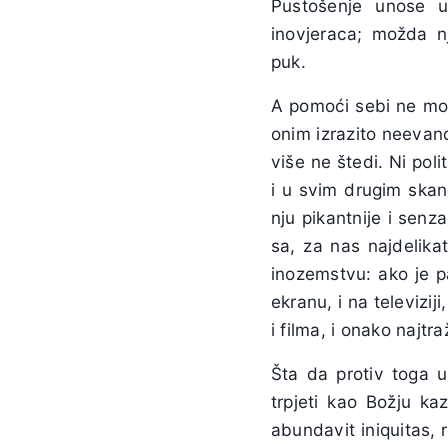
Pustošenje unose u
inovjeraca; možda nje
puk.
A pomoći sebi ne mož
onim izrazito neevanđ
više ne štedi. Ni poli
i u svim drugim skan
nju pikantnije i senz
sa, za nas najdelika
inozemstvu: ako je p
ekranu, i na televizi
i filma, i onako najtr
Šta da protiv toga u
trpjeti kao Božju ka
abundavit iniquitas, 