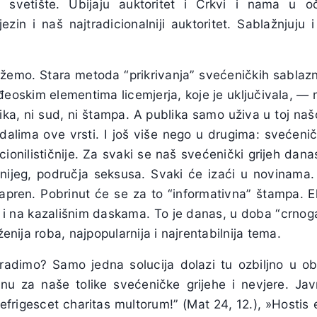
 svetište. Ubijaju auktoritet i Crkvi i nama u o
zin i naš najtradicionalniji auktoritet. Sablažnjuju i 
emo. Stara metoda “prikrivanja” svećeničkih sablazni
eoskim elementima licemjerja, koje je uključivala, — n
tika, ni sud, ni štampa. A publika samo uživa u toj naš
dalima ove vrsti. I još više nego u drugima: svećenič
acionilističnije. Za svaki se naš svećenički grijeh dan
tnijeg, područja seksusa. Svaki će izaći u novinama.
apren. Pobrinut će se za to “informativna” štampa. Ek
ji, i na kazališnim daskama. To je danas, u doba “crnoga
aženija roba, najpopularnija i najrentabilnija tema.
radimo? Samo jedna solucija dolazi tu ozbiljno u o
znu za naše tolike svećeničke grijehe i nevjere. Ja
refrigescet charitas multorum!” (Mat 24, 12.), »Hostis 