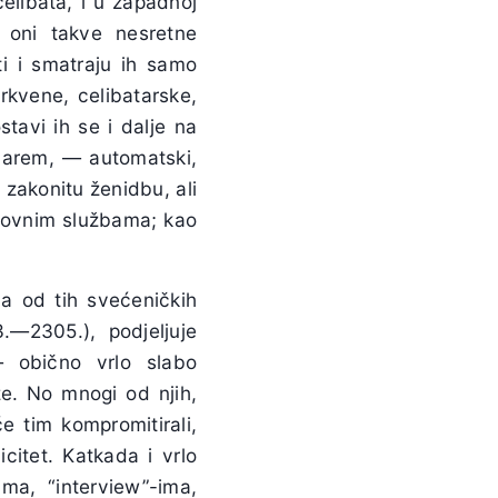
elibata, i u zapadnoj
, oni takve nesretne
i i smatraju ih samo
rkvene, celibatarske,
stavi ih se i dalje na
 barem, — automatski,
 zakonitu ženidbu, ali
uhovnim službama; kao
ma od tih svećeničkih
.—2305.), podjeljuje
— obično vrlo slabo
že. No mnogi od njih,
 tim kompromitirali,
icitet. Katkada i vrlo
ima, “interview”-ima,