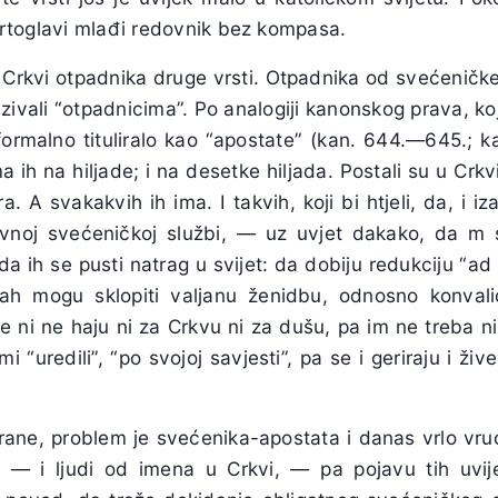
i vrtoglavi mlađi redovnik bez kompasa.
 Crkvi otpadnika druge vrsti. Otpadnika od svećeničke 
zivali “otpadnicima”. Po analogiji kanonskog prava, ko
formalno tituliralo kao “apostate” (kan. 644.—645.; k
ma ih na hiljade; i na desetke hiljada. Postali su u Crk
ra. A svakakvih ih ima. I takvih, koji bi htjeli, da, i iz
ivnoj svećeničkoj službi, — uz uvjet dakako, da m 
i, da ih se pusti natrag u svijet: da dobiju redukciju “ad 
h mogu sklopiti valjanu ženidbu, odnosno konvalidi
še ni ne haju ni za Crkvu ni za dušu, pa im ne treba ni
 “uredili”, “po svojoj savjesti”, pa se i geriraju i živ
rane, problem je svećenika-apostata i danas vrlo vruć
a, — i ljudi od imena u Crkvi, — pa pojavu tih uvij