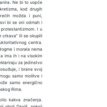
anira. Ne bi to uopće
nkretizma, kod drugih
trećih možda i puni,
 svi bi se oni odmah i
s protestantizmom. I u
 crkava” ili se okupili
uktoritativnog centra.
” dogme i morala nema
 a ima ih i na visokim
klariraju za jedinstvo
osuđuje, i brane svoj
h mogu samo molitve i
 može samo energično
inskog Rima.
bilo kakva značenja.
ji oholi Daviš, pokoji