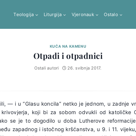
Teologija
Liturgija
Vjeronauk
Ostalo
KUĆA NA KAMENU
Otpadi i otpadnici
Ostali autori
26. svibnja 2017.
i, — i u “Glasu koncila” netko je jednom, u zadnje vr
 krivovjerja, koji bi za sobom odvukli od katoličke 
ko se je to dogodilo u doba Lutherove reformacij
među zapadnog i istočnog kršćanstva, u 9. i 11. vijeku