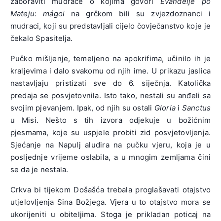
zaboraviti mudrace o kojima govori
Evanđelje po
Mateju
:
mágoi
na grčkom bili su zvjezdoznanci i
mudraci, koji su predstavljali cijelo čovječanstvo koje je
čekalo Spasitelja.
Pučko mišljenje, temeljeno na apokrifima, učinilo ih je
kraljevima i dalo svakomu od njih ime. U prikazu jaslica
nastavljaju pristizati sve do 6. siječnja. Katolička
predaja se posvjetovnila. Isto tako, nestali su anđeli sa
svojim pjevanjem. Ipak, od njih su ostali
Gloria
i
Sanctus
u Misi. Nešto s tih izvora odjekuje u božićnim
pjesmama, koje su uspjele probiti zid posvjetovljenja.
Sjećanje na Napulj aludira na pučku vjeru, koja je u
posljednje vrijeme oslabila, a u mnogim zemljama čini
se da je nestala.
Crkva bi tijekom Došašća trebala proglašavati otajstvo
utjelovljenja Sina Božjega. Vjera u to otajstvo mora se
ukorijeniti u obiteljima. Stoga je prikladan poticaj na