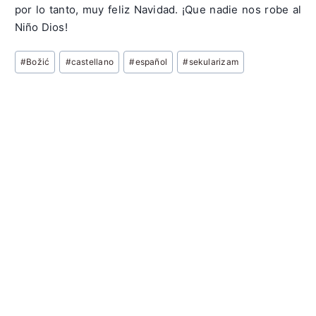
por lo tanto, muy feliz Navidad. ¡Que nadie nos robe al
Niño Dios!
Post
#
Božić
#
castellano
#
español
#
sekularizam
Tags: