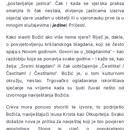
„postavljanje jaslica“. Čak i kada se vjerska praksa
smanjila ili čak nestala, divljenje jaslicama izaziva
osjećaj vjere usađen u obitelji ili u vjeronauku prve (a u
mnogim slučajevima i
jedine
) Pričesti.
Kako slaviti Božić ako više nema vjere? Riječ je, dakle,
o posvjetovljenju kršćanskoga blagdana, koji se često
spaja s Novom godinom. Govori se o „blagdanima“ – kao
razdoblju koje se ponavlja svake godine – i kaže se, kao
želja: „Sretni blagdani“ ili čak uobičajenije „Čestitke! /
Čestitam! / Čestitamo“. Božić je, u tom kulturnom
okružju, nestao. Trgovačko oglašavanje iskorištava
sjećanje na vrijeme kada su ljudi čuvali nešto od
izvornoga naviještanja Božića.
Crkva mora ponovo stvoriti te izvore, to podrijetlo
Božića, naviještajući Isusa Krista kao Otkupitelja. Svako
došašće nova je prilika za navještaj koji je bio povjeren
apostolima. Stoga je riječ o preokretanju