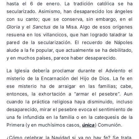
hasta el 6 de enero. La tradición católica se ha
secularizado. Asimismo, han desaparecido los ángeles
con su canto; que se conserva, sin embargo, en el
Gloria
y el
Sanctus
de la Misa. Algo de esos orígenes
resuena en los villancicos, que han logrado taladrar la
pared de la secularización. El recuerdo de Nápoles
alude a la fe popular, que actualmente se ha debilitado,
y en muchos países, parece haber desaparecido.
La Iglesia debería proclamar durante el Adviento el
misterio de la Encarnación del Hijo de Dios. La fe en
ese misterio ha de arraigar en las familias; cabe,
entonces, la exhortación a “armar el pesebre”. Aun
cuando la práctica religiosa haya disminuido, incluso
desaparecido, mirar el pesebre evoca el sentimiento de
una fe infundida en la familia o en la catequesis de la
Primera (y en muchísimos casos,
única
) Comunión.
¿Cómo celebrar la Navidad si ya no hay fe? Se trata,