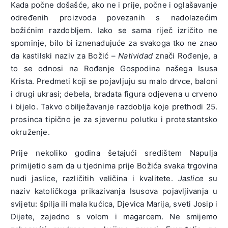
Kada počne došašće, ako ne i prije, počne i oglašavanje
određenih proizvoda povezanih s nadolazećim
božićnim razdobljem. Iako se sama riječ izričito ne
spominje, bilo bi iznenađujuće za svakoga tko ne znao
da kastilski naziv za Božić –
Natividad
znači Rođenje, a
to se odnosi na Rođenje Gospodina našega Isusa
Krista. Predmeti koji se pojavljuju su malo drvce, baloni
i drugi ukrasi; debela, bradata figura odjevena u crveno
i bijelo. Takvo obilježavanje razdoblja koje prethodi 25.
prosinca tipično je za sjevernu polutku i protestantsko
okruženje.
Prije nekoliko godina šetajući središtem Napulja
primijetio sam da u tjednima prije Božića svaka trgovina
nudi jaslice, različitih veličina i kvalitete.
Jaslice
su
naziv katoličkoga prikazivanja Isusova pojavljivanja u
svijetu: špilja ili mala kućica, Djevica Marija, sveti Josip i
Dijete, zajedno s volom i magarcem. Ne smijemo