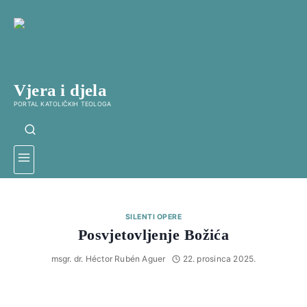
Skip
to
content
Vjera i djela
PORTAL KATOLIČKIH TEOLOGA
SILENTI OPERE
Posvjetovljenje Božića
msgr. dr. Héctor Rubén Aguer
22. prosinca 2025.