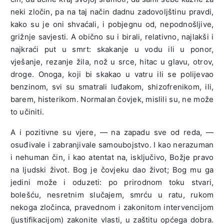
neki zločin, pa na taj način dadnu zadovoljštinu pravdi,
kako su je oni shvaćali, i pobjegnu od, nepodnošljive,
grižnje savjesti. A obično su i birali, relativno, najlakši i
najkraći put u smrt: skakanje u vodu ili u ponor,
vješanje, rezanje žila, nož u srce, hitac u glavu, otrov,
droge. Onoga, koji bi skakao u vatru ili se polijevao
benzinom, svi su smatrali luđakom, shizofrenikom, ili,
barem, histerikom. Normalan čovjek, mislili su, ne može
to učiniti.
A i pozitivne su vjere, — na zapadu sve od reda, —
osuđivale i zabranjivale samoubojstvo. I kao nerazuman
i nehuman čin, i kao atentat na, isključivo, Božje pravo
na ljudski život. Bog je čovjeku dao život; Bog mu ga
jedini može i oduzeti: po prirodnom toku stvari,
bolešću, nesretnim slučajem, smrću u ratu, rukom
nekoga zločinca, pravednom i zakonitom intervencijom
(justifikacijom) zakonite vlasti, u zaštitu općega dobra.