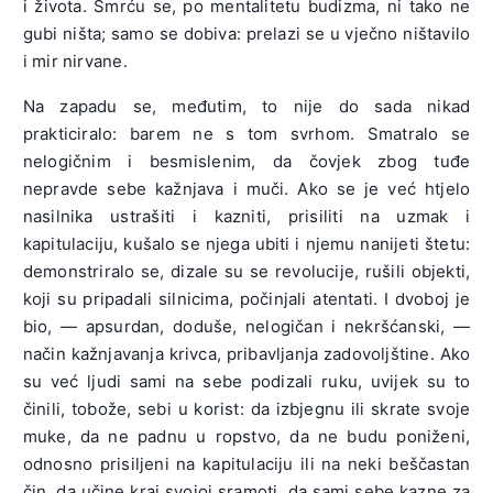
i života. Smrću se, po mentalitetu budizma, ni tako ne
gubi ništa; samo se dobiva: prelazi se u vječno ništavilo
i mir nirvane.
Na zapadu se, međutim, to nije do sada nikad
prakticiralo: barem ne s tom svrhom. Smatralo se
nelogičnim i besmislenim, da čovjek zbog tuđe
nepravde sebe kažnjava i muči. Ako se je već htjelo
nasilnika ustrašiti i kazniti, prisiliti na uzmak i
kapitulaciju, kušalo se njega ubiti i njemu nanijeti štetu:
demonstriralo se, dizale su se revolucije, rušili objekti,
koji su pripadali silnicima, počinjali atentati. I dvoboj je
bio, — apsurdan, doduše, nelogičan i nekršćanski, —
način kažnjavanja krivca, pribavljanja zadovoljštine. Ako
su već ljudi sami na sebe podizali ruku, uvijek su to
činili, tobože, sebi u korist: da izbjegnu ili skrate svoje
muke, da ne padnu u ropstvo, da ne budu poniženi,
odnosno prisiljeni na kapitulaciju ili na neki beščastan
čin, da učine kraj svojoj sramoti, da sami sebe kazne za