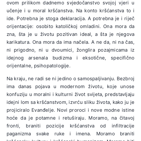
ovom prilikom dadnemo svjedočanstvo svojoj vjeri u
učenje i u moral kršćanstva. Na konto kršćanstva to i
ide. Potrebna je stoga deklaracija. A potrebna je i riječ
orijentacije: osobito katoličkoj omladini. Ona mora da
zna, šta je u životu pozitivan ideal, a šta je njegova
karikatura. Ona mora da ima načela. A ne da, ni na čas,
ni prigodno, ni u dvoumici, žonglira pozajmicama iz
idejnog arsenala budizma i eksotične, specifično
orijentalne, psihopatologije.
Na kraju, ne radi se ni jedino o samospaljivanju. Bezbroj
ima danas pojava u modernom životu, koje unose
konfuziju u moralni i kulturni život svijeta, predstavljaju
idejni lom sa kršćanstvom, izvrću sliku života, kako ju je
projiciralo Evanđelje. Novi proroci i nove modne istine
hoće da je potamne i retuširaju. Moramo, na čitavoj
fronti, braniti pozicije kršćanstva od infiltracije
paganizma svake ruke i imena. Moramo braniti