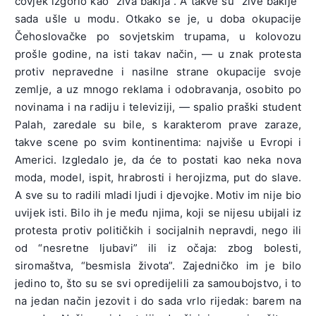
čovjek izgorio kao “živa baklja”. A takve su “žive baklje”
sada ušle u modu. Otkako se je, u doba okupacije
Čehoslovačke po sovjetskim trupama, u kolovozu
prošle godine, na isti takav način, — u znak protesta
protiv nepravedne i nasilne strane okupacije svoje
zemlje, a uz mnogo reklama i odobravanja, osobito po
novinama i na radiju i televiziji, — spalio praški student
Palah, zaredale su bile, s karakterom prave zaraze,
takve scene po svim kontinentima: najviše u Evropi i
Americi. Izgledalo je, da će to postati kao neka nova
moda, model, ispit, hrabrosti i herojizma, put do slave.
A sve su to radili mladi ljudi i djevojke. Motiv im nije bio
uvijek isti. Bilo ih je među njima, koji se nijesu ubijali iz
protesta protiv političkih i socijalnih nepravdi, nego ili
od “nesretne ljubavi” ili iz očaja: zbog bolesti,
siromaštva, “besmisla života”. Zajedničko im je bilo
jedino to, što su se svi opredijelili za samoubojstvo, i to
na jedan način jezovit i do sada vrlo rijedak: barem na