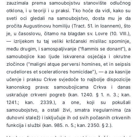
zauzimala prema samoubojstvu stanovište odlučnog
otklona, i u teoriji i u praksi. Tko hoće da vidi, kako su
sveti oci gledali na samoubojstvo, dosta mu je da
pročita Augustinovu homiliju (Tract. 51. in Ioannem), što
je, u časoslovu, čitamo na blagdan sv. Lovre (10. VIII.),
— izrijekom tu taj veliki kršćanski mislilac spominje,
među drugim, i samospaljivanje (“flammis se donant”), a
samoubojice kao ljude iskvarena osjećaja i okrutne
zločince (“maligni atque perversi homines, et in seipsis
crudeliores et sceleratiores homicidae”), — a za kasnije
učenje i praksu Crkve svjedoče to najbolje dispozicije
kanonskog prava: samoubojicama Crkva i danas
uskraćuje crkveni pogreb (kan. 1240. § 1. n. 3.; kan.
1241.; kan. 2339.), a one, koji su pokušali
samoubojstvo, a ostali živi, smatra iregularnima (za
duhovni stalež) i isključuje ih od svih počasnih crkvenih
funkcija i službi (kan. 985. n. 5.; kan. 2350. § 2.).