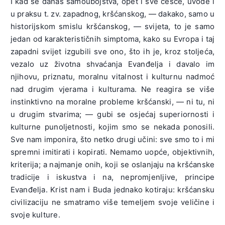
I kad se danas samoubojstva, opet i sve češće, uvode i
u praksu t. zv. zapadnog, kršćanskog, — dakako, samo u
historijskom smislu kršćanskog, — svijeta, to je samo
jedan od karakterističnih simptoma, kako su Evropa i taj
zapadni svijet izgubili sve ono, što ih je, kroz stoljeća,
vezalo uz životna shvaćanja Evanđelja i davalo im
njihovu, priznatu, moralnu vitalnost i kulturnu nadmoć
nad drugim vjerama i kulturama. Ne reagira se više
instinktivno na moralne probleme kršćanski, — ni tu, ni
u drugim stvarima; — gubi se osjećaj superiornosti i
kulturne punoljetnosti, kojim smo se nekada ponosili.
Sve nam imponira, što netko drugi učini: sve smo to i mi
spremni imitirati i kopirati. Nemamo uopće, objektivnih,
kriterija; a najmanje onih, koji se oslanjaju na kršćanske
tradicije i iskustva i na, nepromjenljive, principe
Evanđelja. Krist nam i Buda jednako kotiraju: kršćansku
civilizaciju ne smatramo više temeljem svoje veličine i
svoje kulture.