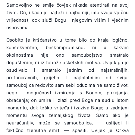
Samovoljno ne smije čovjek nikada atentirati na svoj
život. On, i kada je najteži i najbolniji, ima svoju vječnu
vrijednost, dok služi Bogu i njegovim višim i vječnim
osnovama.
Osobito je kršćanstvo u tome bilo do kraja logično,
konsekventno, beskompromisno: ni u kakvim
okolnostima nije ono samoubojstvo smatralo
dopuštenim; ni iz tobože asketskih motiva. Uvijek ga je
osuđivalo i smatralo jednim od najstrašnijih,
protunaravnih, grijeha. I najfatalnijim od sviju:
samoubojica redovito sam sebi oduzima ne samo život,
nego i mogućnost izmirenja s Bogom, pokajanja,
obraćenja; on umire i izlazi pred Boga na sud u istom
momentu, dok teško vrijeđa i izaziva Boga; u zadnjem
momentu svoga zemaljskog života. Samo ako je
neuračunljiv, može se samoubojica, — uslijedi li
faktično trenutna smrt, — spasiti. Uvijek je Crkva