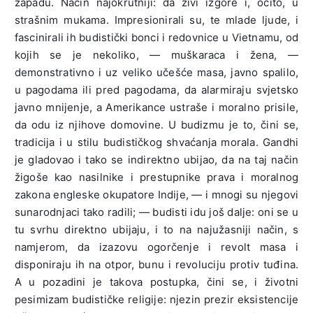
zapadu. Način najokrutniji: da živi izgore i, očito, u
strašnim mukama. Impresionirali su, te mlade ljude, i
fascinirali ih budistički bonci i redovnice u Vietnamu, od
kojih se je nekoliko, — muškaraca i žena, —
demonstrativno i uz veliko učešće masa, javno spalilo,
u pagodama ili pred pagodama, da alarmiraju svjetsko
javno mnijenje, a Amerikance ustraše i moralno prisile,
da odu iz njihove domovine. U budizmu je to, čini se,
tradicija i u stilu budističkog shvaćanja morala. Gandhi
je gladovao i tako se indirektno ubijao, da na taj način
žigoše kao nasilnike i prestupnike prava i moralnog
zakona engleske okupatore Indije, — i mnogi su njegovi
sunarodnjaci tako radili; — budisti idu još dalje: oni se u
tu svrhu direktno ubijaju, i to na najužasniji način, s
namjerom, da izazovu ogorčenje i revolt masa i
disponiraju ih na otpor, bunu i revoluciju protiv tuđina.
A u pozadini je takova postupka, čini se, i životni
pesimizam budističke religije: njezin prezir eksistencije