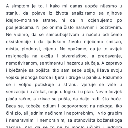
A simptom je to, i kako mi danas uopće nijesmo u
stanju, da pojave iz života analiziramo sa njihove
idejno-moralne strane, ni da ih ocjenujemo po
posljedicama. Ni po onima čisto naravnim i pozitivnim.
Ne vidimo, da se samoubojstvom u načelu odričemo
eksistencije i da ljudskom životu niječemo smisao,
misiju, plodnost, cijenu. Ne opažamo, da je to uvijek
resignacija na akciju i stvaralaštvo, a predavanje,
nemotiviranom, sentimentu i hazardu slučaja. A zapravo
i bježanje sa bojišta: tko sam sebe ubija, lišava svoju
vojsku jednoga borca i tjera i druge u paniku. Razumno
se i voljno potiskuje u stranu: vjeruje se više u
senzaciju i u afekat, nego u logiku i u plan. Nevin čovjek
plaća račun, a krivac se pušta, da dalje radi, što hoće.
Baca se, tobože odium i odgovornost na nekoga, tko
čini zlo, ali jednim načinom i nepotrebnim, i vrlo grubim
i nenaravnim, i nemoralnim, sa stanovišta božanskoga
zakona. Kao da se to ne bi moglo učiniti i jednom