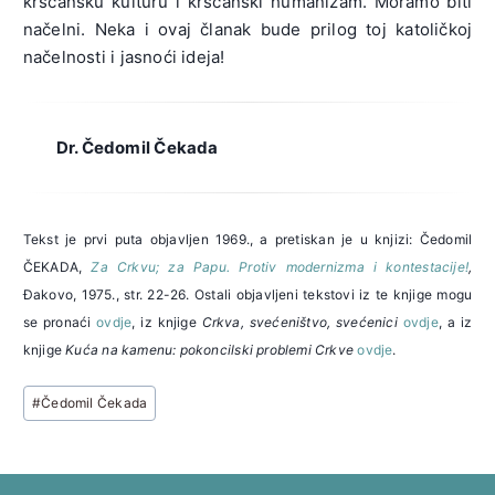
kršćansku kulturu i kršćanski humanizam. Moramo biti
načelni. Neka i ovaj članak bude prilog toj katoličkoj
načelnosti i jasnoći ideja!
Dr. Čedomil Čekada
Tekst je prvi puta objavljen 1969., a pretiskan je u knjizi: Čedomil
ČEKADA,
Za Crkvu; za Papu. Protiv modernizma i kontestacije!
,
Đakovo, 1975., str. 22-26. Ostali objavljeni tekstovi iz te knjige mogu
se pronaći
ovdje
, iz knjige
Crkva, svećeništvo, svećenici
ovdje
, a iz
knjige
Kuća na kamenu: pokoncilski problemi Crkve
ovdje
.
Post
#
Čedomil Čekada
Tags: