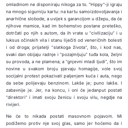
omladinom ne disponiraju nikoga za to. “Hippy”-ji igraju
na mnogo sigurniju kartu: na kartu samoizdovoljavanja i
anarhične slobode, a uvijek s garancijom u džepu, da će
njihove mamice, kad im bohemstvo postane preteško,
dotrčati po njih s autom, da ih vrate u “civilizaciju” i u
luksus očinskih vila i stanu liječiti od veneričnih bolesti
i od droga; prijatelji “slatkoga života”, što, i kod nas,
svaki dan obijaju radnje i “pozajmljuju” tuđa kola, željni
su provoda, a ne plamena; a “gnjevni mladi ljudi”, što im
novine u svakom broju pjevaju homagije, vole svoj
socijalni protest pokazivati paljenjem kuća i auta, nego
da sebe polijevaju benzinom. Lakše je; puno lakše. I
zabavnije je. Jer, na koncu, i oni će jedanput postati
“direktori” i imati svoju ženicu i svoju vilu, negdje na
rivijeri.
Ne će to nikada postati masovnom pojavom. Mi
podižemo protiv nje svoj glas, samo jer hoćemo da i