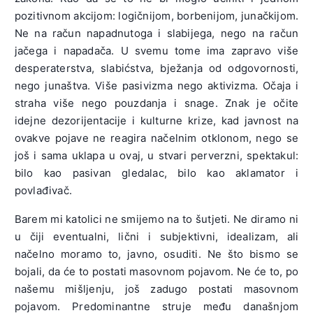
pozitivnom akcijom: logičnijom, borbenijom, junačkijom.
Ne na račun napadnutoga i slabijega, nego na račun
jačega i napadača. U svemu tome ima zapravo više
desperaterstva, slabićstva, bježanja od odgovornosti,
nego junaštva. Više pasivizma nego aktivizma. Očaja i
straha više nego pouzdanja i snage. Znak je očite
idejne dezorijentacije i kulturne krize, kad javnost na
ovakve pojave ne reagira načelnim otklonom, nego se
još i sama uklapa u ovaj, u stvari perverzni, spektakul:
bilo kao pasivan gledalac, bilo kao aklamator i
povlađivač.
Barem mi katolici ne smijemo na to šutjeti. Ne diramo ni
u čiji eventualni, lični i subjektivni, idealizam, ali
načelno moramo to, javno, osuditi. Ne što bismo se
bojali, da će to postati masovnom pojavom. Ne će to, po
našemu mišljenju, još zadugo postati masovnom
pojavom. Predominantne struje među današnjom