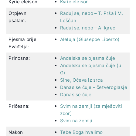
Kyrie eleison:
Kyrie eleison
Otpjevni
Raduj se, nebo – T. Prša i M.
psalam:
Lešćan
Raduj se, nebo – A. Igrec
Pjesma prije
Aleluja (Giuseppe Liberto)
Evađelja:
Prinosna:
Anđelska se pjesma čuje
Anđelska se pjesma čuje (u
G)
Sine, Očeva iz srca
Danas se čuje – četveroglasje
Danas se čuje
Pričesna:
Svim na zemlji (za mješoviti
zbor)
Svim na zemlji
Nakon
Tebe Boga hvalimo