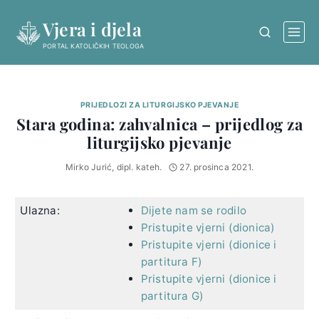
Skip
Vjera i djela
to
content
PORTAL KATOLIČKIH TEOLOGA
PRIJEDLOZI ZA LITURGIJSKO PJEVANJE
Stara godina: zahvalnica – prijedlog za
liturgijsko pjevanje
Mirko Jurić, dipl. kateh.
27. prosinca 2021.
Ulazna:
Dijete nam se rodilo
Pristupite vjerni (dionica)
Pristupite vjerni (dionice i
partitura F)
Pristupite vjerni (dionice i
partitura G)