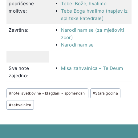
popričesne
Tebe, Bože, hvalimo
molitve:
Tebe Boga hvalimo (napjev iz
splitske katedrale)
Završna:
Narodi nam se (za mješoviti
zbor)
Narodi nam se
Sve note
Misa zahvalnica – Te Deum
zajedno:
Post
#
note: svetkovine - blagdani - spomendani
#
Stara godina
Tags:
#
zahvalnica