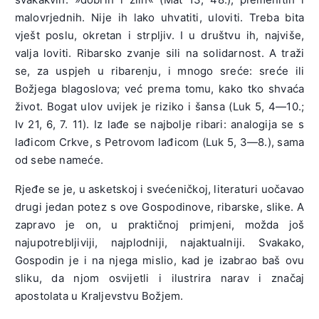
malovrjednih. Nije ih lako uhvatiti, uloviti. Treba bita
vješt poslu, okretan i strpljiv. I u društvu ih, najviše,
valja loviti. Ribarsko zvanje sili na solidarnost. A traži
se, za uspjeh u ribarenju, i mnogo sreće: sreće ili
Božjega blagoslova; već prema tomu, kako tko shvaća
život. Bogat ulov uvijek je riziko i šansa (Luk 5, 4—10.;
Iv 21, 6, 7. 11). Iz lađe se najbolje ribari: analogija se s
lađicom Crkve, s Petrovom lađicom (Luk 5, 3—8.), sama
od sebe nameće.
Rjeđe se je, u asketskoj i svećeničkoj, literaturi uočavao
drugi jedan potez s ove Gospodinove, ribarske, slike. A
zapravo je on, u praktičnoj primjeni, možda još
najupotrebljiviji, najplodniji, najaktualniji. Svakako,
Gospodin je i na njega mislio, kad je izabrao baš ovu
sliku, da njom osvijetli i ilustrira narav i značaj
apostolata u Kraljevstvu Božjem.