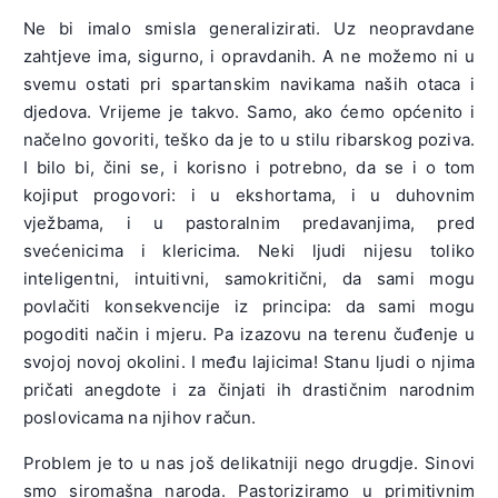
Ne bi imalo smisla generalizirati. Uz neopravdane
zahtjeve ima, sigurno, i opravdanih. A ne možemo ni u
svemu ostati pri spartanskim navikama naših otaca i
djedova. Vrijeme je takvo. Samo, ako ćemo općenito i
načelno govoriti, teško da je to u stilu ribarskog poziva.
I bilo bi, čini se, i korisno i potrebno, da se i o tom
kojiput progovori: i u ekshortama, i u duhovnim
vježbama, i u pastoralnim predavanjima, pred
svećenicima i klericima. Neki ljudi nijesu toliko
inteligentni, intuitivni, samokritični, da sami mogu
povlačiti konsekvencije iz principa: da sami mogu
pogoditi način i mjeru. Pa izazovu na terenu čuđenje u
svojoj novoj okolini. I među lajicima! Stanu ljudi o njima
pričati anegdote i za činjati ih drastičnim narodnim
poslovicama na njihov račun.
Problem je to u nas još delikatniji nego drugdje. Sinovi
smo siromašna naroda. Pastoriziramo u primitivnim