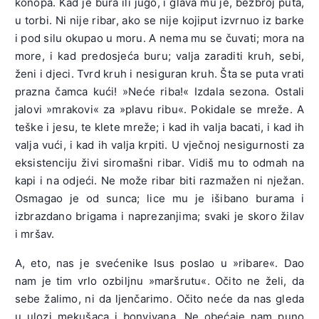
konopa. Kad je bura ili jugo, i glava mu je, bezbroj puta,
u torbi. Ni nije ribar, ako se nije kojiput izvrnuo iz barke
i pod silu okupao u moru. A nema mu se čuvati; mora na
more, i kad predosjeća buru; valja zaraditi kruh, sebi,
ženi i djeci. Tvrd kruh i nesiguran kruh. Šta se puta vrati
prazna čamca kući! »Neće riba!« Izdala sezona. Ostali
jalovi »mrakovi« za »plavu ribu«. Pokidale se mreže. A
teške i jesu, te klete mreže; i kad ih valja bacati, i kad ih
valja vući, i kad ih valja krpiti. U vječnoj nesigurnosti za
eksistenciju živi siromašni ribar. Vidiš mu to odmah na
kapi i na odjeći. Ne može ribar biti razmažen ni nježan.
Osmagao je od sunca; lice mu je išibano burama i
izbrazdano brigama i naprezanjima; svaki je skoro žilav
i mršav.
A, eto, nas je svećenike Isus poslao u »ribare«. Dao
nam je tim vrlo ozbiljnu »maršrutu«. Očito ne želi, da
sebe žalimo, ni da ljenčarimo. Očito neće da nas gleda
u ulozi mekušaca i bonvivana. Ne obećaje nam puno