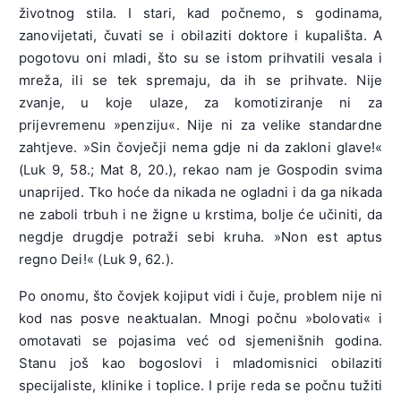
životnog stila. I stari, kad počnemo, s godinama,
zanovijetati, čuvati se i obilaziti doktore i kupališta. A
pogotovu oni mladi, što su se istom prihvatili vesala i
mreža, ili se tek spremaju, da ih se prihvate. Nije
zvanje, u koje ulaze, za komotiziranje ni za
prijevremenu »penziju«. Nije ni za velike standardne
zahtjeve. »Sin čovječji nema gdje ni da zakloni glave!«
(Luk 9, 58.; Mat 8, 20.), rekao nam je Gospodin svima
unaprijed. Tko hoće da nikada ne ogladni i da ga nikada
ne zaboli trbuh i ne žigne u krstima, bolje će učiniti, da
negdje drugdje potraži sebi kruha. »Non est aptus
regno Dei!« (Luk 9, 62.).
Po onomu, što čovjek kojiput vidi i čuje, problem nije ni
kod nas posve neaktualan. Mnogi počnu »bolovati« i
omotavati se pojasima već od sjemenišnih godina.
Stanu još kao bogoslovi i mladomisnici obilaziti
specijaliste, klinike i toplice. I prije reda se počnu tužiti