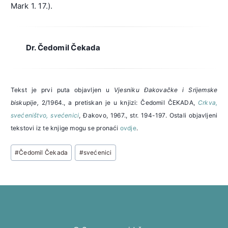
Mark 1. 17.).
Dr. Čedomil Čekada
Tekst je prvi puta objavljen u
Vjesniku Đakovačke i Srijemske
biskupije,
2/1964., a pretiskan je u knjizi: Čedomil ČEKADA,
Crkva,
svećeništvo, svećenici
, Đakovo, 1967., str. 194-197. Ostali objavljeni
tekstovi iz te knjige mogu se pronaći
ovdje
.
Post
#
Čedomil Čekada
#
svećenici
Tags: