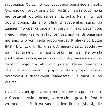
sredinama. Odlazimo kao svećenici ponajviše na sela.
Oko nas se i preskromno živi. Većinom se i novačimo iz
jednostavnih obitelji, sa sela i iz puka. Ne smiju ljudi
dobiti dojma, da smo otišli u svećenike, samo da
zamijenimo opanke cipelama, puru i mlijeko pečenicom
i vinom, plug kašikom i kruhom bez motike. Siromasima
moramo u prvom redu propovijedati Kraljevstvo Božje
(Mat 11, 5.; Luk 4, 18.; 7, 22.). A nijesmo za to zgodni, —
na nadnaravno, ni psihološki, ni sa stanovišta
pastoralne taktike, — ako smo od njih previše daleko po
životnim uvjetima: ako smo postali klasni renegati i
otišli u novopečenu gospodu. Ako propovijedamo
skromnost i dragovoljnu samozataju, a sami je ne
vršimo.
Uživači života, ljudi velikih zahtjeva, ne mogu biti ribari.
A Gospodin svima nama, svećenicima, govori: »Pođite
za mnom, i učinit ću vas ribarima ljudi!« (Mat 4, 19.: