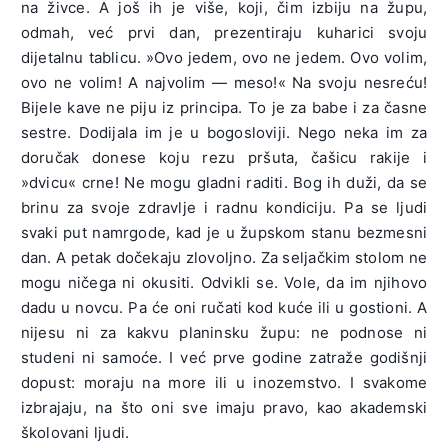
na živce. A još ih je više, koji, čim izbiju na župu,
odmah, već prvi dan, prezentiraju kuharici svoju
dijetalnu tablicu. »Ovo jedem, ovo ne jedem. Ovo volim,
ovo ne volim! A najvolim — meso!« Na svoju nesreću!
Bijele kave ne piju iz principa. To je za babe i za časne
sestre. Dodijala im je u bogosloviji. Nego neka im za
doručak donese koju rezu pršuta, čašicu rakije i
»dvicu« crne! Ne mogu gladni raditi. Bog ih duži, da se
brinu za svoje zdravlje i radnu kondiciju. Pa se ljudi
svaki put namrgode, kad je u župskom stanu bezmesni
dan. A petak dočekaju zlovoljno. Za seljačkim stolom ne
mogu ničega ni okusiti. Odvikli se. Vole, da im njihovo
dadu u novcu. Pa će oni ručati kod kuće ili u gostioni. A
nijesu ni za kakvu planinsku župu: ne podnose ni
studeni ni samoće. I već prve godine zatraže godišnji
dopust: moraju na more ili u inozemstvo. I svakome
izbrajaju, na što oni sve imaju pravo, kao akademski
školovani ljudi.