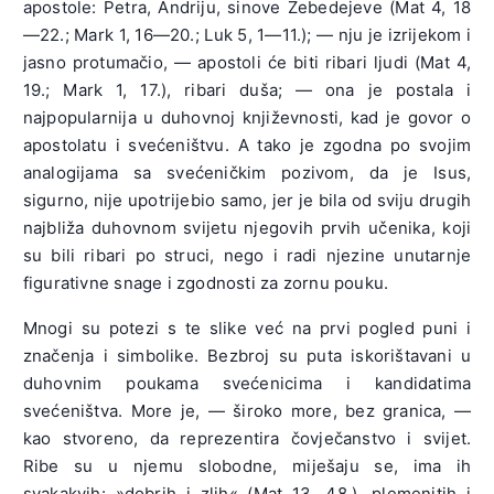
apostole: Petra, Andriju, sinove Zebedejeve (Mat 4, 18
—22.; Mark 1, 16—20.; Luk 5, 1—11.); — nju je izrijekom i
jasno protumačio, — apostoli će biti ribari ljudi (Mat 4,
19.; Mark 1, 17.), ribari duša; — ona je postala i
najpopularnija u duhovnoj književnosti, kad je govor o
apostolatu i svećeništvu. A tako je zgodna po svojim
analogijama sa svećeničkim pozivom, da je Isus,
sigurno, nije upotrijebio samo, jer je bila od sviju drugih
najbliža duhovnom svijetu njegovih prvih učenika, koji
su bili ribari po struci, nego i radi njezine unutarnje
figurativne snage i zgodnosti za zornu pouku.
Mnogi su potezi s te slike već na prvi pogled puni i
značenja i simbolike. Bezbroj su puta iskorištavani u
duhovnim poukama svećenicima i kandidatima
svećeništva. More je, — široko more, bez granica, —
kao stvoreno, da reprezentira čovječanstvo i svijet.
Ribe su u njemu slobodne, miješaju se, ima ih
svakakvih: »dobrih i zlih« (Mat 13, 48.), plemenitih i