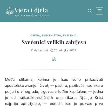
Skip
Vjera i djela
to
content
PORTAL KATOLIČKIH TEOLOGA
CRKVA, SVEĆENIŠTVO, SVEĆENICI
Svećenici velikih zahtjeva
Ostali autori
26. ožujka 2017.
Među slikama, kojima je Isus volio prikazivati
apostolsko zvanje i život, — pastira, pazikuće, radnika u
polju i u vinogradu, trgovca s tuđim kapitalom, — jedna
je od najkarakterističnijih ona ribara. Nju je Krist
najprije upotrijebio, — odmah, kad je pozvao prve