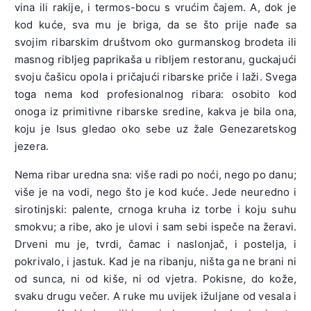
vina ili rakije, i termos-bocu s vrućim čajem. A, dok je
kod kuće, sva mu je briga, da se što prije nađe sa
svojim ribarskim društvom oko gurmanskog brodeta ili
masnog ribljeg paprikaša u ribljem restoranu, guckajući
svoju čašicu opola i pričajući ribarske priče i laži. Svega
toga nema kod profesionalnog ribara: osobito kod
onoga iz primitivne ribarske sredine, kakva je bila ona,
koju je Isus gledao oko sebe uz žale Genezaretskog
jezera.
Nema ribar uredna sna: više radi po noći, nego po danu;
više je na vodi, nego što je kod kuće. Jede neuredno i
sirotinjski: palente, crnoga kruha iz torbe i koju suhu
smokvu; a ribe, ako je ulovi i sam sebi ispeče na žeravi.
Drveni mu je, tvrdi, čamac i naslonjač, i postelja, i
pokrivalo, i jastuk. Kad je na ribanju, ništa ga ne brani ni
od sunca, ni od kiše, ni od vjetra. Pokisne, do kože,
svaku drugu večer. A ruke mu uvijek ižuljane od vesala i