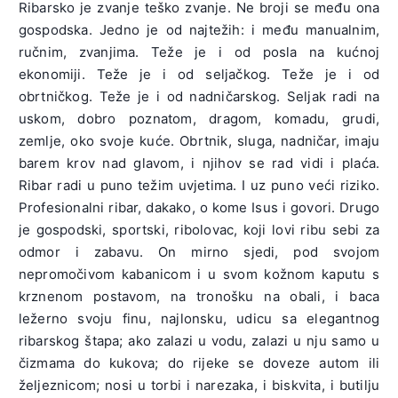
Ribarsko je zvanje teško zvanje. Ne broji se među ona
gospodska. Jedno je od najtežih: i među manualnim,
ručnim, zvanjima. Teže je i od posla na kućnoj
ekonomiji. Teže je i od seljačkog. Teže je i od
obrtničkog. Teže je i od nadničarskog. Seljak radi na
uskom, dobro poznatom, dragom, komadu, grudi,
zemlje, oko svoje kuće. Obrtnik, sluga, nadničar, imaju
barem krov nad glavom, i njihov se rad vidi i plaća.
Ribar radi u puno težim uvjetima. I uz puno veći riziko.
Profesionalni ribar, dakako, o kome Isus i govori. Drugo
je gospodski, sportski, ribolovac, koji lovi ribu sebi za
odmor i zabavu. On mirno sjedi, pod svojom
nepromočivom kabanicom i u svom kožnom kaputu s
krznenom postavom, na tronošku na obali, i baca
ležerno svoju finu, najlonsku, udicu sa elegantnog
ribarskog štapa; ako zalazi u vodu, zalazi u nju samo u
čizmama do kukova; do rijeke se doveze autom ili
željeznicom; nosi u torbi i narezaka, i biskvita, i butilju