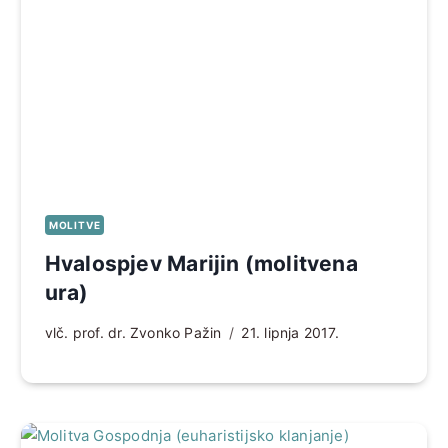
MOLITVE
Hvalospjev Marijin (molitvena
ura)
vlč. prof. dr. Zvonko Pažin
21. lipnja 2017.