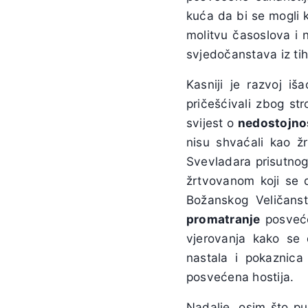
kuća da bi se mogli kr
molitvu časoslova i n
svjedočanstava iz ti
Kasniji je razvoj i
pričešćivali zbog st
svijest o
nedostojno
nisu shvaćali kao 
Svevladara prisutnog 
žrtvovanom koji se
Božanskog Veličanst
promatranje
posvećen
vjerovanja kako se
nastala i pokaznica 
posvećena hostija.
Nadalje, osim što pu