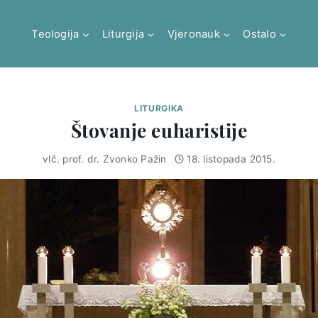
Teologija
Liturgija
Vjeronauk
Ostalo
LITURGIKA
Štovanje euharistije
vlč. prof. dr. Zvonko Pažin
18. listopada 2015.