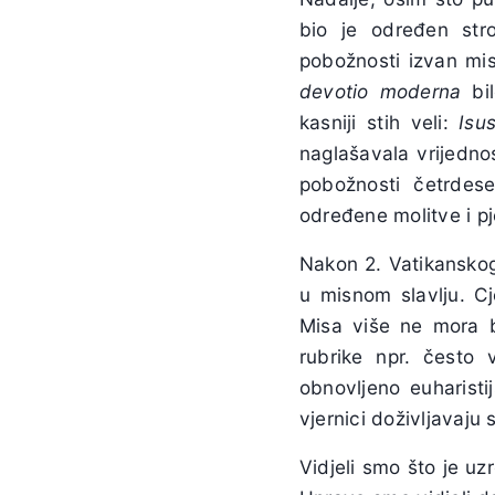
bio je određen str
pobožnosti izvan mi
devotio moderna
bil
kasniji stih veli:
Isu
naglašavala vrijedno
pobožnosti četrdese
određene molitve i p
Nakon 2. Vatikanskog
u misnom slavlju. C
Misa više ne mora b
rubrike npr. često 
obnovljeno euharisti
vjernici doživljavaju
Vidjeli smo što je uz