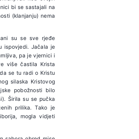
nici bi se sastajali na
nosti (klanjanju) nema
ćani su se sve rjeđe
 ispovjedi. Jačala je
ljiva, pa je vjernici i
e više častila Krista
da se tu radi o Kristu
nog silaska Kristovog
jske pobožnosti bilo
). Širila su se pučka
enih prilika. Tako je
borija, mogla vidjeti
kog sabora obred mise