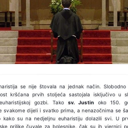
uharistija se nije štovala na jednak način. Slobodn
ost kršćana prvih stoljeća sastojala isključivo u sla
euharistijskoj gozbi. Tako
sv. Justin
oko 150. go
ne svakome dijeli i svatko prima, a nenazočnima se šal
o kako su na nedjeljnu euharistiju dolazili svi. U p
ske prilike čuvale za bolesnike, čak su ih vjernici po