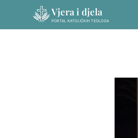
Skip
Vjera i djela
to
content
PORTAL KATOLIČKIH TEOLOGA