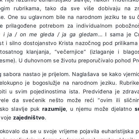
ogim rubrikama, tako da sve više dobivaju na zna
se. One su uglavnom bile na narodnom jeziku te su 
e prilagođene potrebom za individualnom pobožno
s i ja / on me gleda / ja ga gledam
… I sama je Cr
st i silno dostojanstvo Krista nazočnog pod prilikama
tosatnog klanjanja, “večernjice” (izlaganje i blag
jesme). U duhovnom se životu preporučivalo pohod P
 sabora nastao je prijelom. Naglašava se kako vjerni
jelokupno je bogoslužje na narodnom jeziku. Rubrike
iti u svim pojedinostima ista. Predviđena je zdrava
vele da svećenik nešto može reći “ovim ili sličnim
jsko slavlje puk
razumije
, u njemu može djelatno
s
 svoje
zajedništvo
.
rokovalo da se u svoje vrijeme pojavila euharistijska