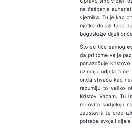
Upravo smo vidjeli da
na čašćenje euharist
vjernika. Tu je kao p
rijetko dolazi tako d
bogoslužje dijeli prič
Što se tiče samog
e
da pri tome valja pazi
ponazočuje Kristovo v
uzimaju udjela time 
onda shvaća kao n
razumiju to veliko o
Kristov Vazam. Tu ist
redovito sudjeluju n
zaustaviti te pred i
potrebe svoje i cijel