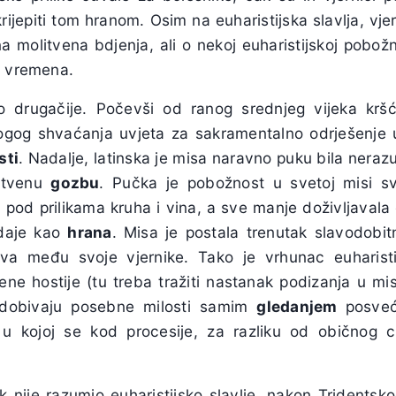
ijepiti tom hranom. Osim na euharistijska slavlja, vjer
a molitvena bdjenja, ali o nekoj euharistijskoj pobož
h vremena.
šao drugačije. Počevši od ranog srednjeg vijeka krš
rogog shvaćanja uvjeta za sakramentalno odrješenje u
sti
. Nadalje, latinska je misa naravno puku bila nerazum
žrtvenu
gozbu
. Pučka je pobožnost u svetoj misi sv
pod prilikama kruha i vina, a sve manje doživljavala 
 daje kao
hrana
. Misa je postala trenutak slavodobit
va među svoje vjernike. Tako je vrhunac euharisti
e hostije (tu treba tražiti nastanak podizanja u misi
 dobivaju posebne milosti samim
gledanjem
posveć
u kojoj se kod procesije, za razliku od običnog ci
k nije razumio euharistijsko slavlje, nakon Tridents