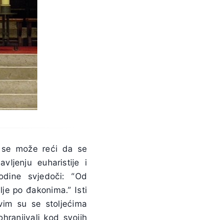
o se može reći da se
vljenju euharistije i
dine svjedoči: “Od
je po đakonima.” Isti
rvim su se stoljećima
hranjivali kod svojih