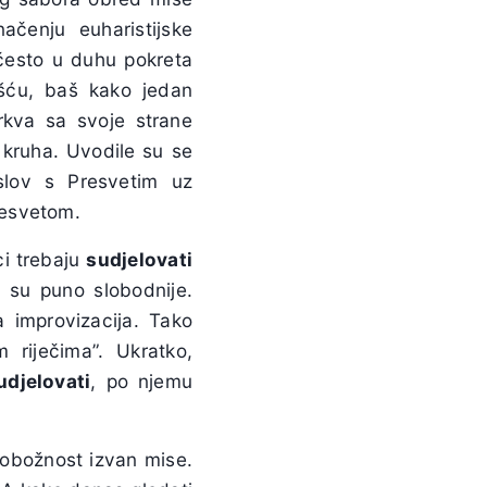
čenju euharistijske
često u duhu pokreta
šću, baš kako jedan
kva sa svoje strane
 kruha. Uvodile su se
oslov s Presvetim uz
resvetom.
ci trebaju
sudjelovati
 su puno slobodnije.
 improvizacija. Tako
 riječima”. Ukratko,
udjelovati
, po njemu
 pobožnost izvan mise.