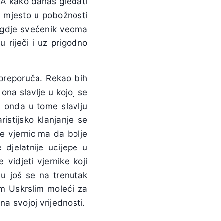
. A kako danas gledati
o mjesto u pobožnosti
ca gdje svećenik veoma
u riječi i uz prigodno
 preporuča. Rekao bih
 ona slavlje u kojoj se
ji onda u tome slavlju
ristijsko klanjanje se
e vjernicima da bolje
 djelatnije ucijepe u
 vidjeti vjernike koji
bu još se na trenutak
om Uskrslim moleći za
na svojoj vrijednosti.