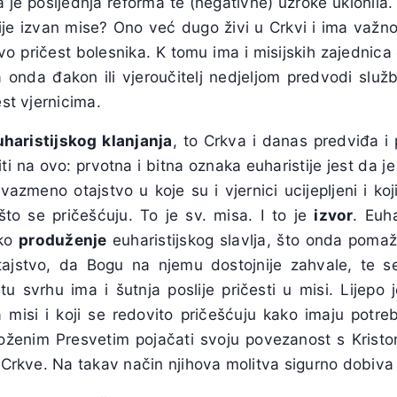
 je posljednja reforma te (negativne) uzroke uklonila
ije izvan mise? Ono već dugo živi u Crkvi i ima važn
rvo pričest bolesnika. K tomu ima i misijskih zajedni
a onda đakon ili vjeroučitelj nedjeljom predvodi služb
est vjernicima.
uharistijskog klanjanja
, to Crkva i danas predviđa i
ti na ovo: prvotna i bitna oznaka euharistije jest da je
azmeno otajstvo u koje su i vjernici ucijepljeni i ko
što se pričešćuju. To je sv. misa. I to je
izvor
. Euha
eko
produženje
euharistijskog slavlja, što onda pomaž
tajstvo, da Bogu na njemu dostojnije zahvale, te se
u svrhu ima i šutnja poslije pričesti u misi. Lijepo je
a misi i koji se redovito pričešćuju kako imaju potre
zloženim Presvetim pojačati svoju povezanost s Krist
e Crkve. Na takav način njihova molitva sigurno dobiva 