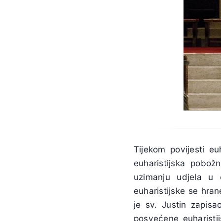
Tijekom povijesti e
euharistijska pobožn
uzimanju udjela u 
euharistijske se hra
je sv. Justin zapisa
posvećene euharistij