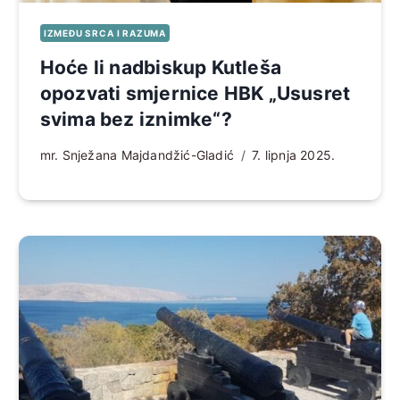
IZMEĐU SRCA I RAZUMA
Hoće li nadbiskup Kutleša
opozvati smjernice HBK „Ususret
svima bez iznimke“?
mr. Snježana Majdandžić-Gladić
7. lipnja 2025.