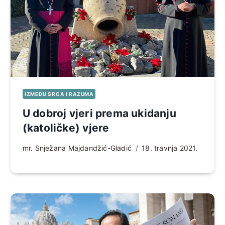
IZMEĐU SRCA I RAZUMA
U dobroj vjeri prema ukidanju
(katoličke) vjere
mr. Snježana Majdandžić-Gladić
18. travnja 2021.