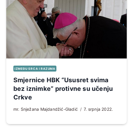
IZMEĐU SRCA I RAZUMA
Smjernice HBK “Ususret svima
bez iznimke” protivne su učenju
Crkve
mr. Snježana Majdandžić-Gladić
7. srpnja 2022.