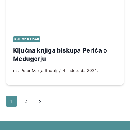
KNJIGE NA DAR
Ključna knjiga biskupa Perića o
Međugorju
mr. Petar Marija Radelj
4. listopada 2024.
Page
Sljedeća
1
2
navigation
stranica