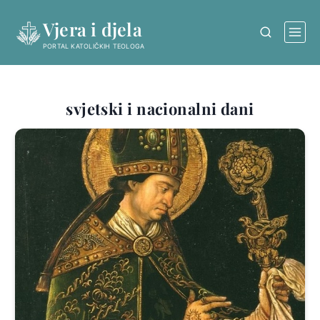
Skip
Vjera i djela
to
content
PORTAL KATOLIČKIH TEOLOGA
svjetski i nacionalni dani