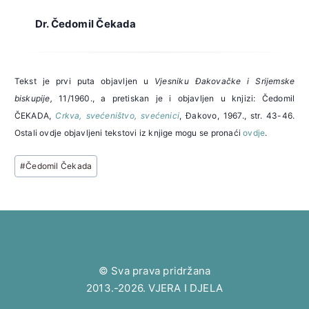
Dr. Čedomil Čekada
Tekst je prvi puta objavljen u
Vjesniku Đakovačke i Srijemske
biskupije,
11/1960., a pretiskan je i objavljen u knjizi: Čedomil
ČEKADA,
Crkva, svećeništvo, svećenici
, Đakovo, 1967., str. 43-46.
Ostali ovdje objavljeni tekstovi iz knjige mogu se pronaći
ovdje
.
Post
#
Čedomil Čekada
Tags:
© Sva prava pridržana
2013.-2026. VJERA I DJELA