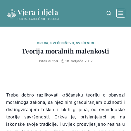
Skip
Vjera i djela
to
content
PORTAL KATOLIČKIH TEOLOGA
CRKVA, SVEĆENIŠTVO, SVEĆENICI
Teorija moralnih malenkosti
Ostali autori
18. veljače 2017.
Treba dobro razlikovati kršćansku teoriju o obavezi
moralnoga zakona, sa njezinim graduiranjem dužnosti i
distingviranjem teških i lakih grijeha, od evanđeoske
teorije savršenosti. Crkva je, prislanjajući se na
iskonske svoje tradicije, i uvijek prosvijetljeno realna u