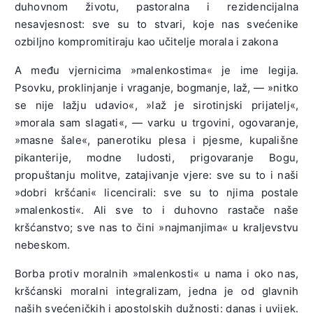
duhovnom životu, pastoralna i rezidencijalna
nesavjesnost: sve su to stvari, koje nas svećenike
ozbiljno kompromitiraju kao učitelje morala i zakona
A među vjernicima »malenkostima« je ime legija.
Psovku, proklinjanje i vraganje, bogmanje, laž, — »nitko
se nije lažju udavio«, »laž je sirotinjski prijatelj«,
»morala sam slagati«, — varku u trgovini, ogovaranje,
»masne šale«, panerotiku plesa i pjesme, kupališne
pikanterije, modne ludosti, prigovaranje Bogu,
propuštanju molitve, zatajivanje vjere: sve su to i naši
»dobri kršćani« licencirali: sve su to njima postale
»malenkosti«. Ali sve to i duhovno rastače naše
kršćanstvo; sve nas to čini »najmanjima« u kraljevstvu
nebeskom.
Borba protiv moralnih »malenkosti« u nama i oko nas,
kršćanski moralni integralizam, jedna je od glavnih
naših svećeničkih i apostolskih dužnosti: danas i uvijek.