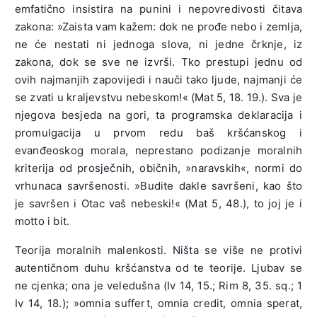
emfatično insistira na punini i nepovredivosti čitava
zakona: »Zaista vam kažem: dok ne prođe nebo i zemlja,
ne će nestati ni jednoga slova, ni jedne črknje, iz
zakona, dok se sve ne izvrši. Tko prestupi jednu od
ovih najmanjih zapovijedi i nauči tako ljude, najmanji će
se zvati u kraljevstvu nebeskom!« (Mat 5, 18. 19.). Sva je
njegova besjeda na gori, ta programska deklaracija i
promulgacija u prvom redu baš kršćanskog i
evanđeoskog morala, neprestano podizanje moralnih
kriterija od prosječnih, običnih, »naravskih«, normi do
vrhunaca savršenosti. »Budite dakle savršeni, kao što
je savršen i Otac vaš nebeski!« (Mat 5, 48.), to joj je i
motto i bit.
Teorija moralnih malenkosti. Ništa se više ne protivi
autentičnom duhu kršćanstva od te teorije. Ljubav se
ne cjenka; ona je veledušna (Iv 14, 15.; Rim 8, 35. sq.; 1
Iv 14, 18.); »omnia suffert, omnia credit, omnia sperat,