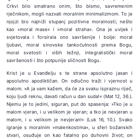
Crkvi bilo smatrano onim, što bismo, savremenim
rječnikom, mogli nazvati moralnim minimalizmom. To je
njojzi bio najniži stupanj pozitivne moralnosti; nešto
kao »moral mase« i »moral straha«. Ona je uvijek i
svjetovala i forsirala ono savršenije i bolje: moral
ljubavi, moral sinovske tankoćutnosti prema Bogu,
moral svetosti i viših težnji, integralistički moral
savršenosti i što potpunije sličnosti Bogu.
Krist je u Evanđelju s te strane apsolutno jasan i
apsolutno apodiktičan. On odlučno traži i vjernost u
malom. »A ja vam kažem, da će za svaku ispraznu riječ,
koju ljudi reknu, davati račun u dan suda!« (Mat 12, 36.).
Njemu je to jedini, siguran, put do spasenja: »Tko je u
malom vjeran, i u velikom je vjeran; a tko je nevjeran u
malom, i u velikom je nevjeran!« (Luk 16, 10.). Svako
igranje s moralnim »malenkostima«, u sferi božanskih
stvari, osuđuje on kao fatalno po duhovni život; on