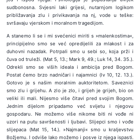
sudbonosna. Svjesni laki grijesi, nutarnjom logikom
približavanja zlu i privikavanja na nj, vode u teške:
svršavaju vjerskom i moralnom tragedijom.
A stanemo li se i mi svećenici miriti s »malenkostima«,
principijelno smo se već opredijelili za mlakost i za
duhovni nazadak. Potrpali smo u sebi so, koja prži i
čuva od truleži. (Mat 5, 13.; Mark 9, 49.; Luk 14, 34. 35.).
Odrekli smo se viših ideala i ambicija pred Bogom.
Postat ćemo brzo nadničari i najamnici (Iv 10, 12. 13.).
Gotovo je s našim moralnim auktoritetom. Saveznici
smo zlu i grijehu. A zlo je zlo, i grijeh je grijeh, bio on
veliki ili mali. Nijesmo više čitavi pred svojim Bogom.
Jednim dijelom pripadamo već svijetu i njegovu
gospodaru. Ne možemo više nikome biti ni vođe ni
uzori na putu savršenosti i ljubavi. Slijepci smo i vođe
slijepaca (Mat 15, 14.). »Najmanji« smo u kraljevstvu
Božjemu. I odviše lako možemo i posve iz njega ispasti.