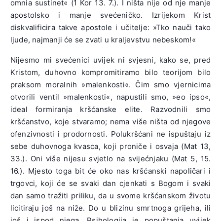
omnia sustinet« (1 Kor 13. 7.). I ništa nije od nje manje
apostolsko i manje svećeničko. Izrijekom Krist
diskvalificira takve apostole i učitelje: »Tko nauči tako
ljude, najmanji će se zvati u kraljevstvu nebeskom!«
Nijesmo mi svećenici uvijek ni svjesni, kako se, pred
Kristom, duhovno kompromitiramo bilo teorijom bilo
praksom moralnih »malenkosti«. Čim smo vjernicima
otvorili ventil »malenkosti«, napustili smo, »eo ipso«,
ideal formiranja kršćanske elite. Razvodnili smo
kršćanstvo, koje stvaramo; nema više ništa od njegove
ofenzivnosti i prodornosti. Polukršćani ne ispuštaju iz
sebe duhovnoga kvasca, koji proniče i osvaja (Mat 13,
33.). Oni više nijesu svjetlo na svijećnjaku (Mat 5, 15.
16.). Mjesto toga bit će oko nas kršćanski napoličari i
trgovci, koji će se svaki dan cjenkati s Bogom i svaki
dan samo tražiti priliku, da u svome kršćanskom životu
licitiraju još na niže. Do u blizinu smrtnoga grijeha, ili
još i ispod njega. Psihologija je popuštanja uvijek