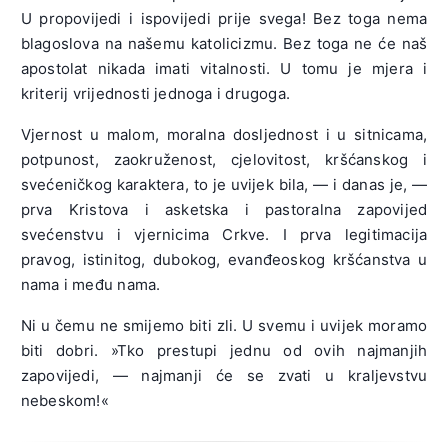
U propovijedi i ispovijedi prije svega! Bez toga nema
blagoslova na našemu katolicizmu. Bez toga ne će naš
apostolat nikada imati vitalnosti. U tomu je mjera i
kriterij vrijednosti jednoga i drugoga.
Vjernost u malom, moralna dosljednost i u sitnicama,
potpunost, zaokruženost, cjelovitost, kršćanskog i
svećeničkog karaktera, to je uvijek bila, — i danas je, —
prva Kristova i asketska i pastoralna zapovijed
svećenstvu i vjernicima Crkve. I prva legitimacija
pravog, istinitog, dubokog, evanđeoskog kršćanstva u
nama i među nama.
Ni u čemu ne smijemo biti zli. U svemu i uvijek moramo
biti dobri. »Tko prestupi jednu od ovih najmanjih
zapovijedi, — najmanji će se zvati u kraljevstvu
nebeskom!«