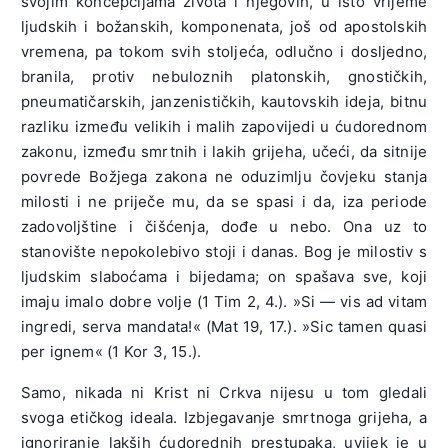
svojim koncepcijama života i njegovih, u isto vrijeme
ljudskih i božanskih, komponenata, još od apostolskih
vremena, pa tokom svih stoljeća, odlučno i dosljedno,
branila, protiv nebuloznih platonskih, gnostičkih,
pneumatičarskih, janzenističkih, kautovskih ideja, bitnu
razliku između velikih i malih zapovijedi u ćudorednom
zakonu, između smrtnih i lakih grijeha, učeći, da sitnije
povrede Božjega zakona ne oduzimlju čovjeku stanja
milosti i ne priječe mu, da se spasi i da, iza periode
zadovoljštine i čišćenja, dođe u nebo. Ona uz to
stanovište nepokolebivo stoji i danas. Bog je milostiv s
ljudskim slaboćama i bijedama; on spašava sve, koji
imaju imalo dobre volje (1 Tim 2, 4.). »Si — vis ad vitam
ingredi, serva mandata!« (Mat 19, 17.). »Sic tamen quasi
per ignem« (1 Kor 3, 15.).
Samo, nikada ni Krist ni Crkva nijesu u tom gledali
svoga etičkog ideala. Izbjegavanje smrtnoga grijeha, a
ignoriranje lakših ćudorednih prestupaka, uvijek je u