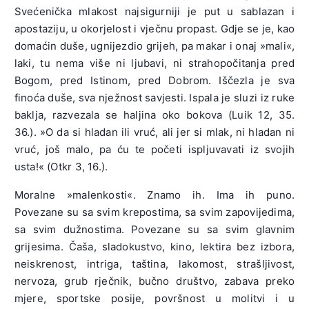
Svećenička mlakost najsigurniji je put u sablazan i
apostaziju, u okorjelost i vječnu propast. Gdje se je, kao
domaćin duše, ugnijezdio grijeh, pa makar i onaj »mali«,
laki, tu nema više ni ljubavi, ni strahopočitanja pred
Bogom, pred Istinom, pred Dobrom. Iščezla je sva
finoća duše, sva nježnost savjesti. Ispala je sluzi iz ruke
baklja, razvezala se haljina oko bokova (Luik 12, 35.
36.). »O da si hladan ili vruć, ali jer si mlak, ni hladan ni
vruć, još malo, pa ću te početi ispljuvavati iz svojih
usta!« (Otkr 3, 16.).
Moralne »malenkosti«. Znamo ih. Ima ih puno.
Povezane su sa svim krepostima, sa svim zapovijedima,
sa svim dužnostima. Povezane su sa svim glavnim
grijesima. Čaša, sladokustvo, kino, lektira bez izbora,
neiskrenost, intriga, taština, lakomost, strašljivost,
nervoza, grub rječnik, bučno društvo, zabava preko
mjere, sportske posije, površnost u molitvi i u