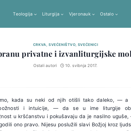
Teologija
Liturgija
Vjeronauk
Ostalo
CRKVA, SVEĆENIŠTVO, SVEĆENICI
branu privatne i izvanliturgijske mol
Ostali autori
10. svibnja 2017.
Samo, kada su neki od njih otišli tako daleko, — a
ožnosti i intuicije, — da se u ime liturgije ob
žnost u kršćanstvu i pokušavaju da je nasilno uguše, 
odili ono pravo. Nijesu poslužili slavi Božjoj kroz ljuds