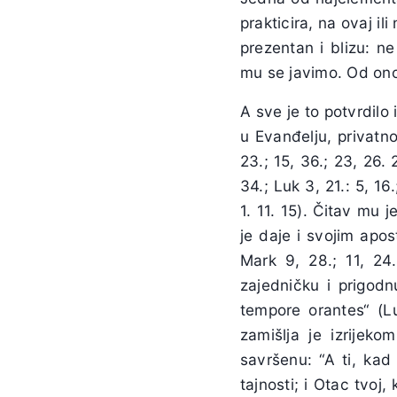
prakticira, na ovaj i
prezentan i blizu: n
mu se javimo. Od onog
A sve je to potvrdilo 
u Evanđelju, privatn
23.; 15, 36.; 23, 26. 
34.; Luk 3, 21.: 5, 16.
1. 11. 15). Čitav mu 
je daje i svojim apost
Mark 9, 28.; 11, 24
zajedničku i prigodn
tempore orantes“ (Luk
zamišlja je izrijek
savršenu: “A ti, kad
tajnosti; i Otac tvoj, 