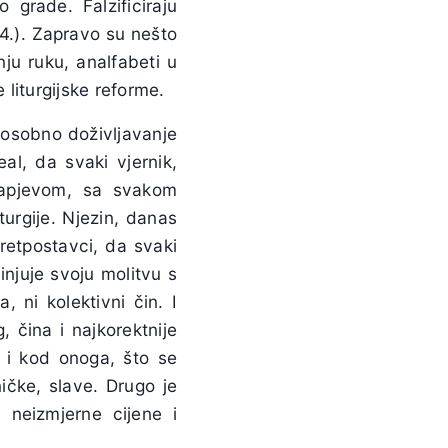
 grade. Falzificiraju
24.). Zapravo su nešto
ju ruku, analfabeti u
ke liturgijske reforme.
a osobno doživljavanje
deal, da svaki vjernik,
napjevom, sa svakom
turgije. Njezin, danas
pretpostavci, da svaki
injuje svoju molitvu s
, ni kolektivni čin. I
 čina i najkorektnije
a i kod onoga, što se
ičke, slave. Drugo je
n neizmjerne cijene i