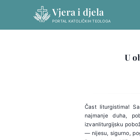
Skip
Vjera i djela
to
content
PORTAL KATOLIČKIH TEOLOGA
U o
Čast liturgistima! 
najmanje duha, pob
izvanliturgijsku pobo
— nijesu, sigurno, pog