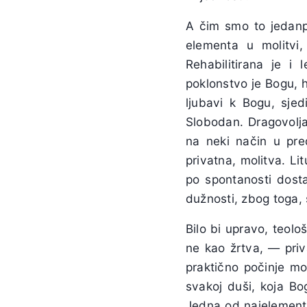
A čim smo to jedanp
elementa u molitvi,
Rehabilitirana je i
poklonstvo je Bogu, h
ljubavi k Bogu, sjed
Slobodan. Dragovolja
na neki način u pred
privatna, molitva. Lit
po spontanosti dost
dužnosti, zbog toga, 
Bilo bi upravo, teološ
ne kao žrtva, — priva
praktično počinje mol
svakoj duši, koja Bog
Jedna od najelementa