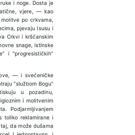
 ruke i noge. Dosta je
atične, vjere, — kao
 molitve po crkvama,
ecima, pjevaju Isusu i
tva Crkvi i kršćanskim
uhovne snage, istinske
 i “progresističkih”
ove, — i svećeničke
atraju “službom Bogu”
otiskuju u pozadinu,
igioznim i molitvenim
a. Podjarmljivanjem
 toliko reklamirane i
je taj, da može dušama
ce! I jednostavno, i