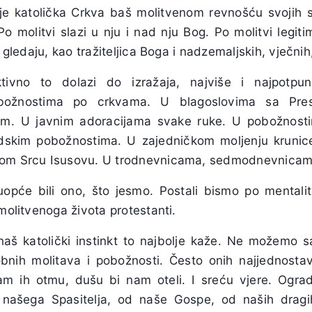
e katolička Crkva baš molitvenom revnošću svojih s
Po molitvi slazi u nju i nad nju Bog. Po molitvi legit
e gledaju, kao tražiteljica Boga i nadzemaljskih, vječni
ivno to dolazi do izražaja, najviše i najpotpuni
 pobožnostima po crkvama. U blagoslovima sa Presv
em. U javnim adoracijama svake ruke. U pobožnost
padskim pobožnostima. U zajedničkom moljenju kruni
tom Srcu Isusovu. U trodnevnicama, sedmodnevnicam
pće bili ono, što jesmo. Postali bismo po mentalite
 molitvenoga života protestanti.
 katolički instinkt to najbolje kaže. Ne možemo sa
bnih molitava i pobožnosti. Često onih najjednostavnij
am ih otmu, dušu bi nam oteli. I sreću vjere. Ogra
ašega Spasitelja, od naše Gospe, od naših dragih 