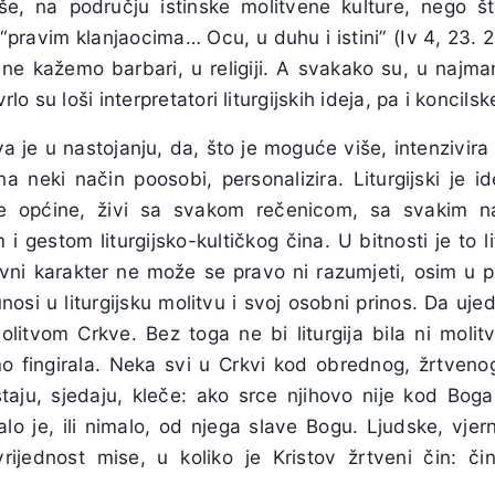
e, na području istinske molitvene kulture, nego što
pravim klanjaocima… Ocu, u duhu i istini” (Iv 4, 23. 
ne kažemo barbari, u religiji. A svakako su, u najman
vrlo su loši interpretatori liturgijskih ideja, pa i koncils
va je u nastojanju, da, što je moguće više, intenzivir
u na neki način poosobi, personalizira. Liturgijski je i
ke općine, živi sa svakom rečenicom, sa svakim 
i gestom liturgijsko-kultičkog čina. U bitnosti je to li
ktivni karakter ne može se pravo ni razumjeti, osim u 
nosi u liturgijsku molitvu i svoj osobni prinos. Da ujed
itvom Crkve. Bez toga ne bi liturgija bila ni molitva
o fingirala. Neka svi u Crkvi kod obrednog, žrtvenog,
 ustaju, sjedaju, kleče: ako srce njihovo nije kod Bog
lo je, ili nimalo, od njega slave Bogu. Ljudske, vjern
rijednost mise, u koliko je Kristov žrtveni čin: či