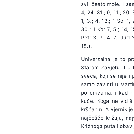
svi, često mole. I sam
4, 24. 31.; 9, 11.; 20, 
1, 3.; 4, 12.; 1 Sol 1
30.; 1 Kor 7, 5.; 14, 15
Petr 3, 7.; 4. 7.; Jud
18.).
Univerzalna je to p
Starom Zavjetu. I u
sveca, koji se nije i
samo zaviriti u Marti
po crkvama: i kad ni
kuće. Koga ne vidiš, 
kršćanin. A vjernik j
najčešće križaju, naj
Križnoga puta i obavl