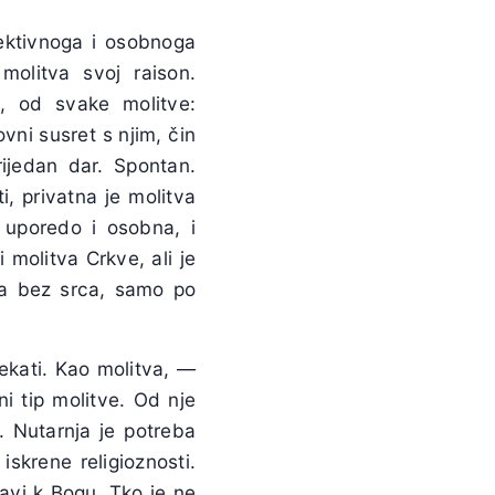
ektivnoga i osobnoga
molitva svoj raison.
o, od svake molitve:
vni susret s njim, čin
rijedan dar. Spontan.
, privatna je molitva
e uporedo i osobna, i
i molitva Crkve, ali je
ja bez srca, samo po
ijekati. Kao molitva, —
ni tip molitve. Od nje
i. Nutarnja je potreba
iskrene religioznosti.
avi k Bogu. Tko je ne