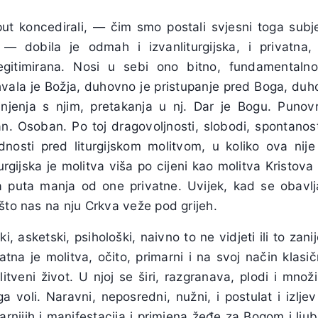
ut koncedirali, — čim smo postali svjesni toga subj
 — dobila je odmah i izvanliturgijska, i privatna, 
 legitimirana. Nosi u sebi ono bitno, fundamentaln
vala je Božja, duhovno je pristupanje pred Boga, duho
injenja s njim, pretakanja u nj. Dar je Bogu. Punov
n. Osoban. Po toj dragovoljnosti, slobodi, spontanosti
nosti pred liturgijskom molitvom, u koliko ova nij
urgijska je molitva viša po cijeni kao molitva Kristova 
a puta manja od one privatne. Uvijek, kad se obavl
što nas na nju Crkva veže pod grijeh.
ki, asketski, psihološki, naivno to ne vidjeti ili to zan
tna je molitva, očito, primarni i na svoj način klasič
itveni život. U njoj se širi, razgranava, plodi i množ
a voli. Naravni, neposredni, nužni, i postulat i izljev 
rnijih i manifestacija i primjena žeđe za Bogom i ljub