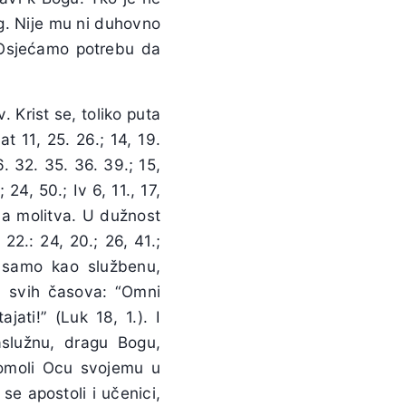
ag. Nije mu ni duhovno
. Osjećamo potrebu da
. Krist se, toliko puta
 11, 25. 26.; 14, 19.
6. 32. 35. 36. 39.; 15,
 24, 50.; Iv 6, 11., 17,
mna molitva. U dužnost
 22.: 24, 20.; 26, 41.;
e samo kao službenu,
vu svih časova: “Omni
jati!” (Luk 18, 1.). I
aslužnu, dragu Bogu,
 pomoli Ocu svojemu u
i se apostoli i učenici,