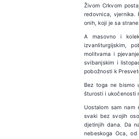
Živom Crkvom postaj
redovnica, vjernika. 
onih, koji je sa stran
A masovno i kolekt
izvanliturgijskim,
molitvama i pjevanj
svibanjskim i listo
pobožnosti k Presve
Bez toga ne bismo uo
šturosti i ukočenosti
Uostalom sam nam naš
svaki bez svojih oso
djetinjih dana. Da n
nebeskoga Oca, od n