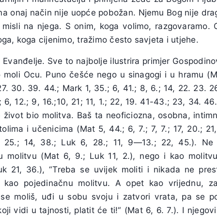
li na onaj način nije uopće pobožan. Njemu Bog nije dr
e misli na njega. S onim, koga volimo, razgovaramo
a, koga cijenimo, tražimo često savjeta i utjehe.
i Evanđelje. Sve to najbolje ilustrira primjer Gospodinov
o moli Ocu. Puno češće nego u sinagogi i u hramu (Mat
27. 30. 39. 44.; Mark 1, 35.; 6, 41.; 8, 6.; 14, 22. 23. 2
; 6, 12.; 9, 16.;10, 21; 11, 1.; 22, 19. 41-43.; 23, 34. 46.;
je život bio molitva. Baš ta neoficiozna, osobna, inti
olima i učenicima (Mat 5, 44.; 6, 7.; 7, 7.; 17, 20.; 21,
. 25.; 14, 38.; Luk 6, 28.; 11, 9—13.; 22, 45.). N
u molitvu (Mat 6, 9.; Luk 11, 2.), nego i kao molit
 21, 36.), “Treba se uvijek moliti i nikada ne presta
om kao pojedinačnu molitvu. A opet kao vrijednu, z
 se moliš, uđi u sobu svoju i zatvori vrata, pa se
koji vidi u tajnosti, platit će ti!“ (Mat 6, 6. 7.). I njegov