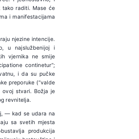
k tako raditi. Mase će
ima i manifestacijama
raju njezine intencije.
o, u najslužbenijoj i
kih vjernika ne smije
ipatione continetur”;
ivatnu, i da su pučke
ke preporuke (“valde
ovoj stvari. Božja je
g revnitelja.
oj, — kad se udara na
jaju sa svetih mjesta
bustavlja produkcija