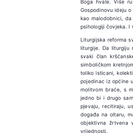
Boga hvale. Više ruš
Gospodinovu ideju o “
kao malodobnici, da 
psihologiji čovjeka. I 
Liturgijska reforma s
liturgije. Da liturgij
svaki član kršćans
simboličkom kretnjom 
toliko isticani, kole
pojedinac iz općine u
molitvom braće, s mol
jedno bi i drugo sam
pjevaju, recitiraju,
događa na oltaru, ma
objektivna žrtvena v
vrijednosti.