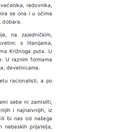
većenika, redovnika,
imira se ona i u očima
h, dobara.
je, na zajedničkim,
etim: s litanijama,
ima Križnoga puta. U
ce. U raznim formama
a, devetnicama.
tu racionalisti, a po
mi sebe ni zamisliti,
ih i najnaivnijih, iz
dili bi nas od našega
nebeskih prijatelja,