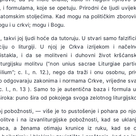
i formulama, koje se opetuju. Prirodni će ljudi uvije
I u atomskim stoljećima. Kad mogu na političkim zborov
ogu i u crkvi; mogu i Bogu.
 takvi joj ljudi hoće da tutoruju. U stvari samo falzifici
ciju o liturgiji. U njoj je Crkva izrijekom i načeln
 istakla, i da se molitveni i duhovni život kršćans
iturgijsku molitvu (“non unius sacrae Liturgiae partic
ium”; c. I., n. 12.), nego da traži i onu osobnu, pr
o odgovaraju zakonima i normama Crkve, vrijedne sva
. I., n. 13 ). Samo to je autentična baza i formula u 
roka: puno šira od pokojega svoga zelotnog liturgijsko
koj pobožnosti, — više je to pustošenje i pohara po nj
litve i na izvanliturgijske pobožnosti, kad se uklan
taca, a ženama otimaju krunice iz ruku, kad se o