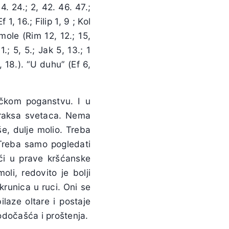
4. 24.; 2, 42. 46. 47.;
 1, 16.; Filip 1, 9 ; Kol
 mole (Rim 12, 12.; 15,
 1.; 5, 5.; Jak 5, 13.; 1
, 18.). “U duhu” (Ef 6,
ačkom poganstvu. I u
praksa svetaca. Nema
še, dulje molio. Treba
. Treba samo pogledati
ući u prave kršćanske
oli, redovito je bolji
krunica u ruci. Oni se
ilaze oltare i postaje
hodočašća i proštenja.