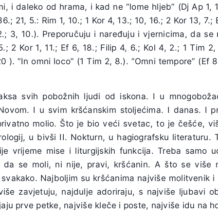
i, i daleko od hrama, i kad ne “lome hljeb” (Dj Ap 1, 1
36.; 21, 5.: Rim 1, 10.; 1 Kor 4, 13.; 10, 16.; 2 Kor 13, 7.; Ef
, 2.; 3, 10.). Preporučuju i naređuju i vjernicima, da se
.; 2 Kor 1, 11.; Ef 6, 18.; Filip 4, 6.; Kol 4, 2.; 1 Tim 2,
 20 ). “In omni loco” (1 Tim 2, 8.). “Omni tempore” (Ef 8
raksa svih pobožnih ljudi od iskona. I u mnogobož
 Novom. I u svim kršćanskim stoljećima. I danas. I 
 privatno molio. Što je bio veći svetac, to je češće, vi
rologij, u bivši II. Nokturn, u hagiografsku literaturu
je vrijeme mise i liturgijskih funkcija. Treba samo 
da se moli, ni nije, pravi, kršćanin. A što se više m
e svakako. Najboljim su kršćanima najviše molitvenik i 
više zavjetuju, najdulje adoriraju, s najviše ljubavi ob
jaju prve petke, najviše kleče i poste, najviše idu na 