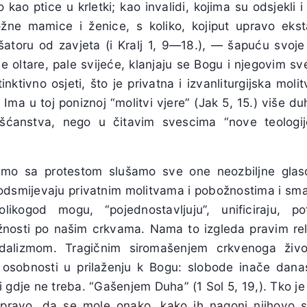
 kao ptice u krletki; kao invalidi, kojima su odsjekli i
žne mamice i ženice, s koliko, kojiput upravo ekst
atoru od zavjeta (i Kralj 1, 9—18.), — šapuću svoje
ube oltare, pale svijeće, klanjaju se Bogu i njegovim sv
inktivno osjeti, što je privatna i izvanliturgijska moli
Ima u toj poniznoj “molitvi vjere” (Jak 5, 15.) više d
šćanstva, nego u čitavim svescima “nove teologije”
samo sa protestom slušamo sve one neozbiljne glas
podsmijevaju privatnim molitvama i pobožnostima i sm
likogod mogu, “pojednostavljuju”, unificiraju, p
ožnosti po našim crkvama. Nama to izgleda pravim rel
ndalizmom. Tragičnim siromašenjem crkvenoga život
osobnosti u prilaženju k Bogu: slobode inače danas
a i gdje ne treba. “Gašenjem Duha” (1 Sol 5, 19,). Tko 
 pravo, da se mole onako, kako ih nagoni njihovo sr