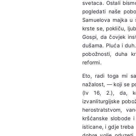
svetaca. Ostali bismo
pogledati naše pobo
Samuelova majka u š
krste se, pokliču, lj
Gospi, da čovjek inst
dušama. Pluća i duh. 
pobožnosti, duha kr
reformi.
Eto, radi toga mi 
nažalost, — koji se 
(Iv 16, 2.), da, ko
izvanliturgijske pob
herostratstvom, va
kršćanske slobode i 
isticane, i gdje treb
dobre volje oduzeti