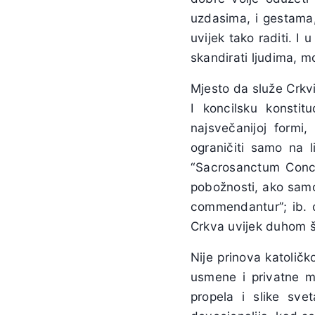
uzdasima, i gestama, 
uvijek tako raditi. 
skandirati ljudima, m
Mjesto da služe Crkvi,
I koncilsku konstitu
najsvečanijoj formi,
ograničiti samo na l
“Sacrosanctum Concil
pobožnosti, ako sam
commendantur”; ib. c
Crkva uvijek duhom ši
Nije prinova katolič
usmene i privatne mo
propela i slike sve