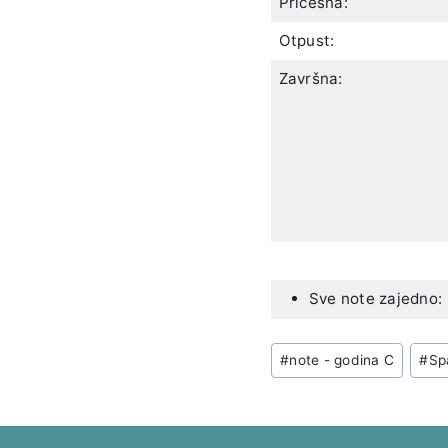
Pričesna:
Otpust:
Završna:
Sve note zajedno:
Post
#
note - godina C
#
Sp
Tags: