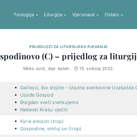
Teologija
Liturgija
Vjeronauk
Ostalo
PRIJEDLOZI ZA LITURGIJSKO PJEVANJE
podinovo (C) – prijedlog za liturgi
Mirko Jurić, dipl. kateh.
15. svibnja 2022.
Galilejci, što stojite – Ulazna svetkovine Uzašašć
Uzađe Gospod
Blagdan sveti svetkujemo
Nebeski Kralju vječiti
Kyrie eleison (trop)
Gospodine, smiluj se (trop)