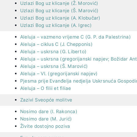
Uzlazi Bog uz klicanje (Ž. Morović)
Uzlazi Bog uz klicanje (Š. Marović)
Uzlazi Bog uz klicanje (A. Klobučar)
Uzlazi Bog uz klicanje (A. Igrec)
Aleluja – vazmeno vrijeme C (G. P. da Palestrina)
Aleluja – ciklus C (J. Chepponis)
Aleluja – uskrsna (G. Liberto)
Aleluja – uskrsna (gregorijanski napjev; Božidar An
Aleluja – uskrsna (Š. Marović)
Aleluja – VI. (gregorijanski napjev)
Pjesma prije Evanđelja nedjelja Uskrsnuća Gospod
Aleluja – O filii et filiae
Zazivi Sveopće molitve
Nosimo dare (I. Rakonca)
Nosimo dare (M. Jurić)
Živite dostojno poziva