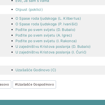
Evo, Ja sam s vama
Otpust (poklici)
O Spase roda ljudskoga (L. Kilbertus)
O Spase roda ljudskoga (P. Ivanišić)
Pođite po svem svijetu (D. Bubalo)
Pođite po svem svijetu (A. Igrec)
Pođite po svem svijetu (I. Rakonca)
U zajedništvu Kristova poslanja (D. Bubalo)
U zajedništvu Kristova poslanja (I. Ćurić)
Uzašašće Godinovo (C)
asovo
#
Uzašašće Gospodinovo