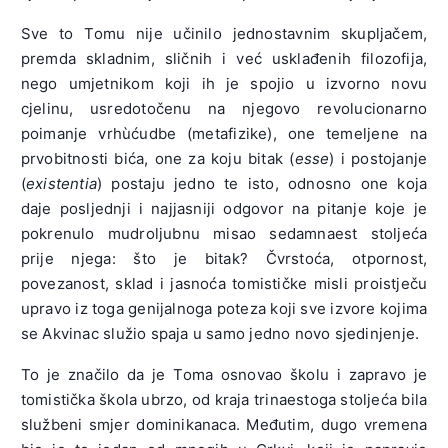
Sve to Tomu nije učinilo jednostavnim skupljačem,
premda skladnim, sličnih i već usklađenih filozofija,
nego umjetnikom koji ih je spojio u izvorno novu
cjelinu, usredotočenu na njegovo revolucionarno
poimanje vrhùćudbe (metafizike), one temeljene na
prvobitnosti bića, one za koju bitak (
esse
) i postojanje
(
existentia
) postaju jedno te isto, odnosno one koja
daje posljednji i najjasniji odgovor na pitanje koje je
pokrenulo mudroljubnu misao sedamnaest stoljeća
prije njega: što je bitak? Čvrstoća, otpornost,
povezanost, sklad i jasnoća tomističke misli proistječu
upravo iz toga genijalnoga poteza koji sve izvore kojima
se Akvinac služio spaja u samo jedno novo sjedinjenje.
To je značilo da je Toma osnovao školu i zapravo je
tomistička škola ubrzo, od kraja trinaestoga stoljeća bila
službeni smjer dominikanaca. Međutim, dugo vremena