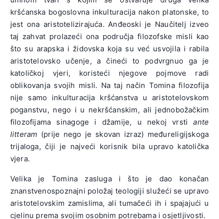
kršćanska bogoslovna inkulturacija nakon platonske, to
jest ona aristotelizirajuća. Anđeoski je Naučitelj izveo
taj zahvat prolazeći ona područja filozofske misli kao
što su arapska i židovska koja su već usvojila i rabila
aristotelovsko učenje, a čineći to podvrgnuo ga je
katoličkoj vjeri, koristeći njegove pojmove radi
oblikovanja svojih misli. Na taj način Tomina filozofija
nije samo inkulturacija kršćanstva u aristotelovskom
poganstvu, nego i u nekršćanskim, ali jednobožačkim
filozofijama sinagoge i džamije, u nekoj vrsti
ante
litteram
(prije nego je skovan izraz) međureligijskoga
trijaloga, čiji je najveći korisnik bila upravo katolička
vjera.
Velika je Tomina zasluga i što je dao konačan
znanstvenospoznajni položaj teologiji služeći se upravo
aristotelovskim zamislima, ali tumačeći ih i spajajući u
cjelinu prema svojim osobnim potrebama i osjetljivosti.