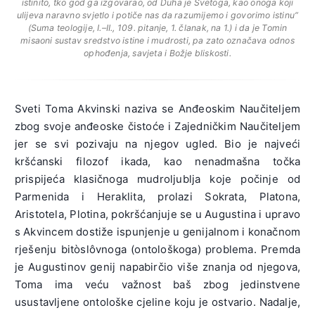
istinito, tko god ga izgovarao, od Duha je Svetoga, kao onoga koji
ulijeva naravno svjetlo i potiče nas da razumijemo i govorimo istinu“
(
Suma teologije
, I.–II., 109. pitanje, 1. članak, na 1.) i da je Tomin
misaoni sustav sredstvo istine i mudrosti, pa zato označava odnos
ophođenja, savjeta i Božje bliskosti.
Sveti Toma Akvinski naziva se Anđeoskim Naučiteljem
zbog svoje anđeoske čistoće i Zajedničkim Naučiteljem
jer se svi pozivaju na njegov ugled. Bio je najveći
kršćanski filozof ikada, kao nenadmašna točka
prispijeća klasičnoga mudroljublja koje počinje od
Parmenida i Heraklita, prolazi Sokrata, Platona,
Aristotela, Plotina, pokršćanjuje se u Augustina i upravo
s Akvincem dostiže ispunjenje u genijalnom i konačnom
rješenju bitòslôvnoga (ontološkoga) problema. Premda
je Augustinov genij napabirčio više znanja od njegova,
Toma ima veću važnost baš zbog jedinstvene
usustavljene ontološke cjeline koju je ostvario. Nadalje,