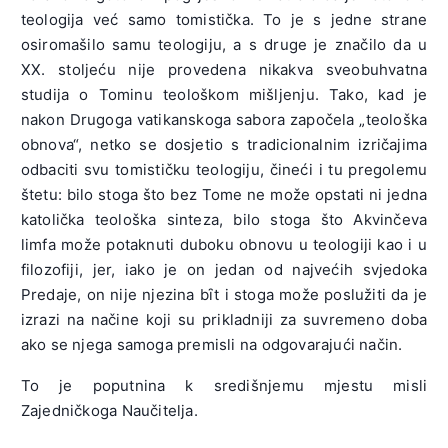
teologija već samo tomistička. To je s jedne strane
osiromašilo samu teologiju, a s druge je značilo da u
XX. stoljeću nije provedena nikakva sveobuhvatna
studija o Tominu teološkom mišljenju. Tako, kad je
nakon Drugoga vatikanskoga sabora započela „teološka
obnova“, netko se dosjetio s tradicionalnim izričajima
odbaciti svu tomističku teologiju, čineći i tu pregolemu
štetu: bilo stoga što bez Tome ne može opstati ni jedna
katolička teološka sinteza, bilo stoga što Akvinčeva
limfa može potaknuti duboku obnovu u teologiji kao i u
filozofiji, jer, iako je on jedan od najvećih svjedoka
Predaje, on nije njezina bȋt i stoga može poslužiti da je
izrazi na načine koji su prikladniji za suvremeno doba
ako se njega samoga premisli na odgovarajući način.
To je poputnina k središnjemu mjestu misli
Zajedničkoga Naučitelja.