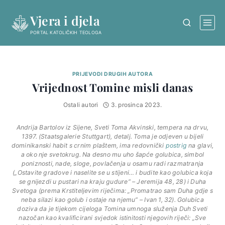
Skip
Vjera i djela
to
content
PORTAL KATOLIČKIH TEOLOGA
PRIJEVODI DRUGIH AUTORA
Vrijednost Tomine misli danas
Ostali autori
3. prosinca 2023.
Andrija Bartolov iz Sijene,
Sveti Toma Akvinski
, tempera na drvu,
1397. (Staatsgalerie Stuttgart), detalj. Toma je odjeven u bijeli
dominikanski habit s crnim plaštem, ima redovnički
postrig
na glavi,
a oko nje svetokrug. Na desno mu uho šapće golubica, simbol
poniznosti, nade, sloge, povlačenja u osamu radi razmatranja
(„Ostavite gradove i naselite se u stijeni… i budite kao golubica koja
se gnijezdi u pustari na kraju gudure“ –
Jeremija
48, 28) i Duha
Svetoga (prema Krstiteljevim riječima: „Promatrao sam Duha gdje s
neba silazi kao golub i ostaje na njemu“ –
Ivan
1, 32). Golubica
doziva da je tijekom cijeloga Tomina umnoga služenja Duh Sveti
nazočan kao kvalificirani svjedok istinitosti njegovih riječi: „Sve