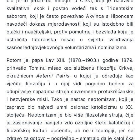
bio je to jedan od mnogih u Crkvi, koji je napravio
kvalitativni skok i postao vodeći tek s Tridentskim
saborom, koji je često povezivao Akvinca s Hiponcem
navodeći dokaze mjerodavnosti koji su istodobno bili
otački i naučiteljski, protiv pomutnje i bezvlađa koju je
ustoličila luteranska misao u svjetlu izrođivanja
kasnosrednjovjekovnoga voluntarizma i nominalizma.
Potom je papa Lav XIII. (1878.–1903.) godine 1879.
prihvatio Tominu misao kao službenu filozofiju Crkve,
okružnicom
Aeterni Patris
, u kojoj ju određuje kao
vječitu filozofiju i u njoj vidi pogodan bedem za
odupiranje napadima struja suvremene protukršćanske
i bezvjerske misli. Tako je nastao neotomizam, koji je
zapravo bio najveći umni oslonac katolicizmu u XX.
stoljeću. Neotomizam je bio više filozofska struja, čije
je zasjenjivanje nanijelo vrlo ozbiljne štete katoličkoj i
filozofskoj kulturi općenito, ali ne i teologiji, jer se
zdravo za gotovo – pogrješno – smatralo da je katolička