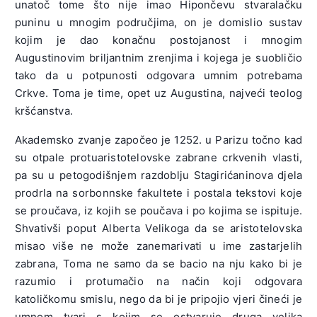
unatoč tome što nije imao Hipončevu stvaralačku
puninu u mnogim područjima, on je domislio sustav
kojim je dao konačnu postojanost i mnogim
Augustinovim briljantnim zrenjima i kojega je suobličio
tako da u potpunosti odgovara umnim potrebama
Crkve. Toma je time, opet uz Augustina, najveći teolog
kršćanstva.
Akademsko zvanje započeo je 1252. u Parizu točno kad
su otpale protuaristotelovske zabrane crkvenih vlasti,
pa su u petogodišnjem razdoblju Stagirićaninova djela
prodrla na sorbonnske fakultete i postala tekstovi koje
se proučava, iz kojih se poučava i po kojima se ispituje.
Shvativši poput Alberta Velikoga da se aristotelovska
misao više ne može zanemarivati u ime zastarjelih
zabrana, Toma ne samo da se bacio na nju kako bi je
razumio i protumačio na način koji odgovara
katoličkomu smislu, nego da bi je pripojio vjeri čineći je
umnom tvari s kojim se ostvaruje druga velika