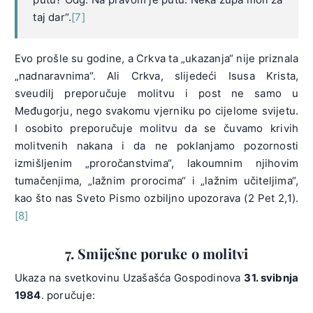
taj dar“.
[7]
Evo prošle su godine, a Crkva ta „ukazanja“ nije priznala
„nadnaravnima“. Ali Crkva, slijedeći Isusa Krista,
sveudilj preporučuje molitvu i post ne samo u
Međugorju, nego svakomu vjerniku po cijelome svijetu.
I osobito preporučuje molitvu da se čuvamo krivih
molitvenih nakana i da ne poklanjamo pozornosti
izmišljenim „proročanstvima“, lakoumnim njihovim
tumačenjima, „lažnim prorocima“ i „lažnim učiteljima“,
kao što nas Sveto Pismo ozbiljno upozorava (2 Pet 2,1).
[8]
7. Smiješne poruke o molitvi
Ukaza na svetkovinu Uzašašća Gospodinova
31. svibnja
1984
. poručuje: