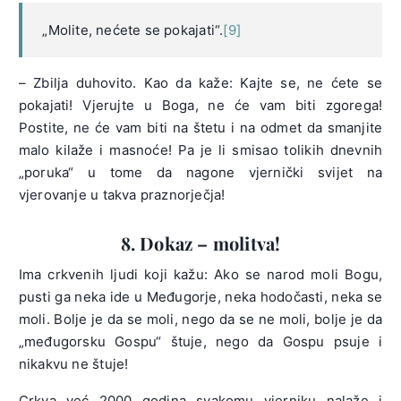
„Molite, nećete se pokajati“.
[9]
– Zbilja duhovito. Kao da kaže: Kajte se, ne ćete se
pokajati! Vjerujte u Boga, ne će vam biti zgorega!
Postite, ne će vam biti na štetu i na odmet da smanjite
malo kilaže i masnoće! Pa je li smisao tolikih dnevnih
„poruka“ u tome da nagone vjernički svijet na
vjerovanje u takva praznorječja!
8. Dokaz – molitva!
Ima crkvenih ljudi koji kažu: Ako se narod moli Bogu,
pusti ga neka ide u Međugorje, neka hodočasti, neka se
moli. Bolje je da se moli, nego da se ne moli, bolje je da
„međugorsku Gospu“ štuje, nego da Gospu psuje i
nikakvu ne štuje!
Crkva već 2000 godina svakomu vjerniku nalaže i