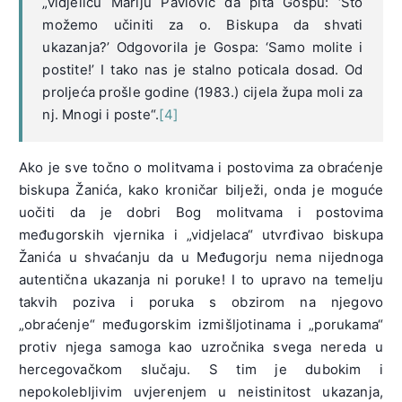
„vidjelicu Mariju Pavlović da pita Gospu: ‘Što
možemo učiniti za o. Biskupa da shvati
ukazanja?’ Odgovorila je Gospa: ‘Samo molite i
postite!’ I tako nas je stalno poticala dosad. Od
proljeća prošle godine (1983.) cijela župa moli za
nj. Mnogi i poste“.
[4]
Ako je sve točno o molitvama i postovima za obraćenje
biskupa Žanića, kako kroničar bilježi, onda je moguće
uočiti da je dobri Bog molitvama i postovima
međugorskih vjernika i „vidjelaca“ utvrđivao biskupa
Žanića u shvaćanju da u Međugorju nema nijednoga
autentična ukazanja ni poruke! I to upravo na temelju
takvih poziva i poruka s obzirom na njegovo
„obraćenje“ međugorskim izmišljotinama i „porukama“
protiv njega samoga kao uzročnika svega nereda u
hercegovačkom slučaju. S tim je dubokim i
nepokolebljivim uvjerenjem u neistinitost ukazanja,