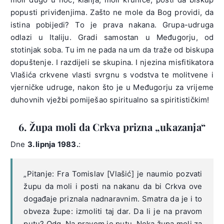
popusti priviđenjima. Zašto ne mole da Bog providi, da
istina pobijedi? To je prava nakana. Grupa-udruga
odlazi u Italiju. Gradi samostan u Međugorju, od
stotinjak soba. Tu im ne pada na um da traže od biskupa
dopuštenje. I razdijeli se skupina. I njezina misfitikatora
Vlašića crkvene vlasti svrgnu s vodstva te molitvene i
vjerničke udruge, nakon što je u Međugorju za vrijeme
duhovnih vježbi pomiješao spiritualno sa spiritističkim!
6. Župa moli da Crkva prizna „ukazanja“
Dne
3. lipnja 1983.
:
„Pitanje: Fra Tomislav [Vlašić] je naumio pozvati
župu da moli i posti na nakanu da bi Crkva ove
događaje priznala nadnaravnim. Smatra da je i to
obveza župe: izmoliti taj dar. Da li je na pravom
putu? Odg. Na pravom je putu. Neka župa moli za