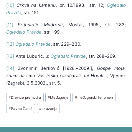
[10]
Crkva na kamenu
, br. 10/1993., str. 12;
Ogledalo
Pravde
, str. 151.
[11]
Prijestolje Mudrosti
, Mostar, 1995., str. 283;
Ogledalo Pravde
, str. 199.
[12]
Ogledalo Pravde
, str. 229–230.
[13]
Ante Luburić, u:
Ogledalo Pravde
, str. 268–269.
[14]
Zvonimir Berković [1928.–2009.],
Gospe moja,
znam da smo Vas teško razočarali, mi Hrvati
…, Vjesnik
(Zagreb), 2.5.2002., str. 5.
Post
#
Djevice premudra
#
Međugorje
#
međugorski fenomen
Tags:
#
Pavao Žanić
#
ukazanja