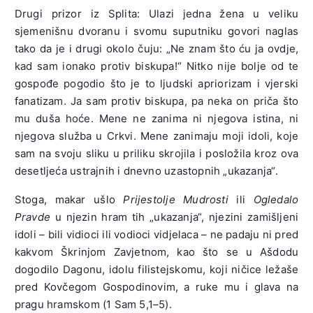
Drugi prizor iz Splita: Ulazi jedna žena u veliku
sjemenišnu dvoranu i svomu suputniku govori naglas
tako da je i drugi okolo čuju: „Ne znam što ću ja ovdje,
kad sam ionako protiv biskupa!“ Nitko nije bolje od te
gospođe pogodio što je to ljudski apriorizam i vjerski
fanatizam. Ja sam protiv biskupa, pa neka on priča što
mu duša hoće. Mene ne zanima ni njegova istina, ni
njegova služba u Crkvi. Mene zanimaju moji idoli, koje
sam na svoju sliku u priliku skrojila i posložila kroz ova
desetljeća ustrajnih i dnevno uzastopnih „ukazanja“.
Stoga, makar ušlo
Prijestolje Mudrosti
ili
Ogledalo
Pravde
u njezin hram tih „ukazanja“, njezini zamišljeni
idoli – bili vidioci ili vodioci vidjelaca – ne padaju ni pred
kakvom Škrinjom Zavjetnom, kao što se u Ašdodu
dogodilo Dagonu, idolu filistejskomu, koji ničice ležaše
pred Kovčegom Gospodinovim, a ruke mu i glava na
pragu hramskom (1 Sam 5,1–5).