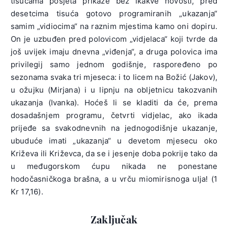
tisućama posjeta prikaze bez ikakve novosti, pred
desetcima tisuća gotovo programiranih „ukazanja“
samim „vidiocima“ na raznim mjestima kamo oni dopiru.
On je uzbuđen pred polovicom „vidjelaca“ koji tvrde da
još uvijek imaju dnevna „viđenja“, a druga polovica ima
privilegij samo jednom godišnje, raspoređeno po
sezonama svaka tri mjeseca: i to licem na Božić (Jakov),
u ožujku (Mirjana) i u lipnju na obljetnicu takozvanih
ukazanja (Ivanka). Hoćeš li se kladiti da će, prema
dosadašnjem programu, četvrti vidjelac, ako ikada
prijeđe sa svakodnevnih na jednogodišnje ukazanje,
ubuduće imati „ukazanja“ u devetom mjesecu oko
Križeva ili Križevca, da se i jesenje doba pokrije tako da
u međugorskom ćupu nikada ne ponestane
hodočasničkoga brašna, a u vrču miomirisnoga ulja! (1
Kr 17,16).
Zaključak