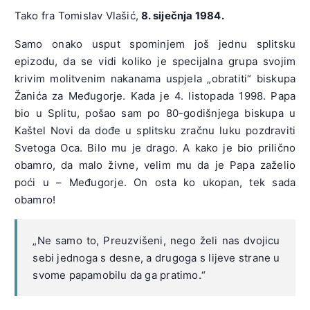
Tako fra Tomislav Vlašić,
8. siječnja 1984.
Samo onako usput spominjem još jednu splitsku
epizodu, da se vidi koliko je specijalna grupa svojim
krivim molitvenim nakanama uspjela „obratiti“ biskupa
Žanića za Međugorje. Kada je 4. listopada 1998. Papa
bio u Splitu, pošao sam po 80-godišnjega biskupa u
Kaštel Novi da dođe u splitsku zračnu luku pozdraviti
Svetoga Oca. Bilo mu je drago. A kako je bio prilično
obamro, da malo živne, velim mu da je Papa zaželio
poći u – Međugorje. On osta ko ukopan, tek sada
obamro!
„Ne samo to, Preuzvišeni, nego želi nas dvojicu
sebi jednoga s desne, a drugoga s lijeve strane u
svome papamobilu da ga pratimo.“