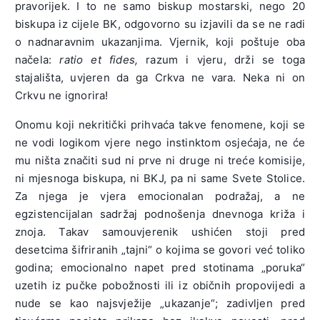
pravorijek. I to ne samo biskup mostarski, nego 20
biskupa iz cijele BK, odgovorno su izjavili da se ne radi
o nadnaravnim ukazanjima. Vjernik, koji poštuje oba
načela:
ratio et fides,
razum i vjeru, drži se toga
stajališta, uvjeren da ga Crkva ne vara. Neka ni on
Crkvu ne ignorira!
Onomu koji nekritički prihvaća takve fenomene, koji se
ne vodi logikom vjere nego instinktom osjećaja, ne će
mu ništa značiti sud ni prve ni druge ni treće komisije,
ni mjesnoga biskupa, ni BKJ, pa ni same Svete Stolice.
Za njega je vjera emocionalan podražaj, a ne
egzistencijalan sadržaj podnošenja dnevnoga križa i
znoja. Takav samouvjerenik ushićen stoji pred
desetcima šifriranih „tajni“ o kojima se govori već toliko
godina; emocionalno napet pred stotinama „poruka“
uzetih iz pučke pobožnosti ili iz običnih propovijedi a
nude se kao najsvježije „ukazanje“; zadivljen pred