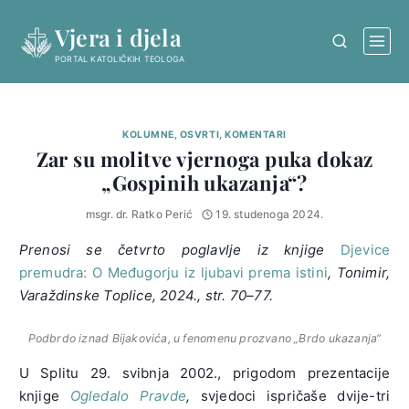
Skip
Vjera i djela
to
content
PORTAL KATOLIČKIH TEOLOGA
KOLUMNE, OSVRTI, KOMENTARI
Zar su molitve vjernoga puka dokaz
„Gospinih ukazanja“?
msgr. dr. Ratko Perić
19. studenoga 2024.
Prenosi se četvrto poglavlje iz knjige
Djevice
premudra: O Međugorju iz ljubavi prema istini
, Tonimir,
Varaždinske Toplice, 2024., str. 70–77.
Podbrdo iznad Bijakovića, u fenomenu prozvano „Brdo ukazanja“
U Splitu 29. svibnja 2002., prigodom prezentacije
knjige
Ogledalo Pravde
,
svjedoci ispričaše dvije-tri