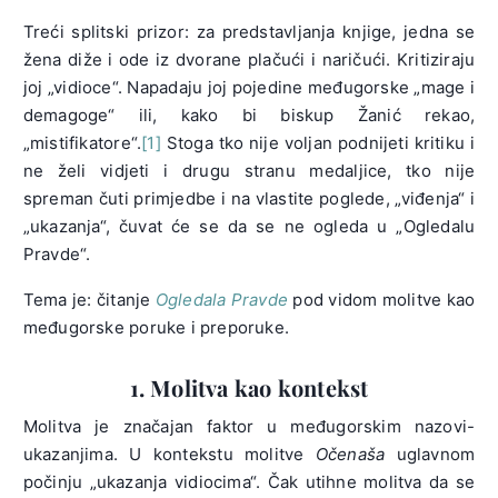
Treći splitski prizor: za predstavljanja knjige, jedna se
žena diže i ode iz dvorane plačući i naričući. Kritiziraju
joj „vidioce“. Napadaju joj pojedine međugorske „mage i
demagoge“ ili, kako bi biskup Žanić rekao,
„mistifikatore“.
[1]
Stoga tko nije voljan podnijeti kritiku i
ne želi vidjeti i drugu stranu medaljice, tko nije
spreman čuti primjedbe i na vlastite poglede, „viđenja“ i
„ukazanja“, čuvat će se da se ne ogleda u „Ogledalu
Pravde“.
Tema je: čitanje
Ogledala Pravde
pod vidom molitve kao
međugorske poruke i preporuke.
1. Molitva kao kontekst
Molitva je značajan faktor u međugorskim nazovi-
ukazanjima. U kontekstu molitve
Očenaša
uglavnom
počinju „ukazanja vidiocima“. Čak utihne molitva da se