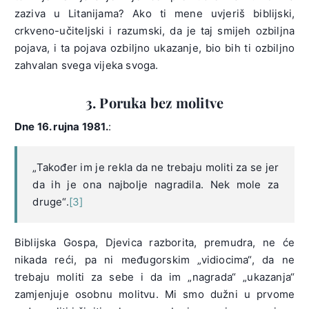
zaziva u Litanijama? Ako ti mene uvjeriš biblijski,
crkveno-učiteljski i razumski, da je taj smijeh ozbiljna
pojava, i ta pojava ozbiljno ukazanje, bio bih ti ozbiljno
zahvalan svega vijeka svoga.
3. Poruka bez molitve
Dne 16. rujna 1981.
:
„Također im je rekla da ne trebaju moliti za se jer
da ih je ona najbolje nagradila. Nek mole za
druge“.
[3]
Biblijska Gospa, Djevica razborita, premudra, ne će
nikada reći, pa ni međugorskim „vidiocima“, da ne
trebaju moliti za sebe i da im „nagrada“ „ukazanja“
zamjenjuje osobnu molitvu. Mi smo dužni u prvome