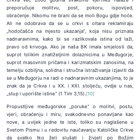
preporučuje molitvu, post, pokoru, ispovijed,
obraćenje. Nikomu ne brani da se moli Bogu gdje hoće.
Ali ne odobrava da se u crkvi s oltara reklamiraju
„hodočašća na mjesto ukazanja“, koja nisu priznata
nadnaravnima, kako bi se razlikovala istina od laži,
pravo od krivoga. Ako je naša BK imala smjelosti da,
suprot tolikim znatiželjnim dolaznicima u Međugorje,
suprot masovnim pričama i karizmatskim zanosima, na
temelju ozbiljna, solidna i stručna istraživanja izjaviti da
se u Međugorju ne radi o nadnaravnim ukazanjima, to je
znak da je Crkva i u XX. i XXI. stoljeću, ovdje u nas,
„stup i uporište istine“ (1 Tim 3,15).
[10]
Propustljive međugorske „poruke“ o molitvi, postu,
vjeri, obraćenju i miru, svakodnevno ponavljane kao
nove, a uvijek jedne te iste, toliko su naglašene u
Svetom Pismu i u redovitu naučavanju Katoličke Crkve
da svatko tko želi slušati i živjeti po Božjim