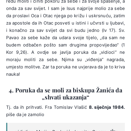
redu moliti i činiti pokoru za sebe i za svoje spasenje, a
onda za sav svijet. I sam je Isus najprije molio za sebe
da proslavi Oca i Otac njega po križu i uskrsnuću, zatim
za apostole da ih Otac posveti u istini i učvrsti u ljubavi,
i konačno za sav svijet da svi budu jedno (Iv 17). Sv.
Pavao za sebe kaže da udara svoje tijelo, „da sam ne
budem odbačen pošto sam drugima propovijedao“ (1
Kor 9,26). A ovdje se javlja poruka da „vidioci“ ne
moraju moliti za sebe. Njima su „viđenja“ nagrada,
umjesto molitve. Zar ta poruka ne uvjerava da je to kriva
nauka!
4. Poruka da se moli za biskupa Žanića da
„shvati ukazanja“
Tj. da ih prihvati. Fra Tomislav Vlašić
8. siječnja 1984.
piše da je zamolio