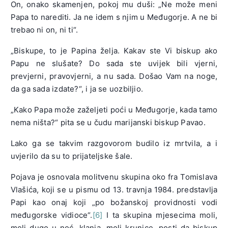
On, onako skamenjen, pokoj mu duši: „Ne može meni
Papa to narediti. Ja ne idem s njim u Međugorje. A ne bi
trebao ni on, ni ti“.
„Biskupe, to je Papina želja. Kakav ste Vi biskup ako
Papu ne slušate? Do sada ste uvijek bili vjerni,
prevjerni, pravovjerni, a nu sada. Došao Vam na noge,
da ga sada izdate?“, i ja se uozbiljio.
„Kako Papa može zaželjeti poći u Međugorje, kada tamo
nema ništa?“ pita se u čudu marijanski biskup Pavao.
Lako ga se takvim razgovorom budilo iz mrtvila, a i
uvjerilo da su to prijateljske šale.
Pojava je osnovala molitvenu skupina oko fra Tomislava
Vlašića, koji se u pismu od 13. travnja 1984. predstavlja
Papi kao onaj koji „po božanskoj providnosti vodi
međugorske vidioce“.
[6]
I ta skupina mjesecima moli,
moli dugo u noć, klanja, moli krunice, posti da biskup