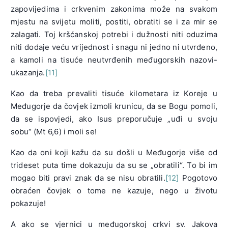
zapovijedima i crkvenim zakonima može na svakom
mjestu na svijetu moliti, postiti, obratiti se i za mir se
zalagati. Toj kršćanskoj potrebi i dužnosti niti oduzima
niti dodaje veću vrijednost i snagu ni jedno ni utvrđeno,
a kamoli na tisuće neutvrđenih međugorskih nazovi-
ukazanja.
[11]
Kao da treba prevaliti tisuće kilometara iz Koreje u
Međugorje da čovjek izmoli krunicu, da se Bogu pomoli,
da se ispovjedi, ako Isus preporučuje „uđi u svoju
sobu“ (Mt 6,6) i moli se!
Kao da oni koji kažu da su došli u Međugorje više od
trideset puta time dokazuju da su se „obratili“. To bi im
mogao biti pravi znak da se nisu obratili.
[12]
Pogotovo
obraćen čovjek o tome ne kazuje, nego u životu
pokazuje!
A ako se vjernici u međugorskoj crkvi sv. Jakova