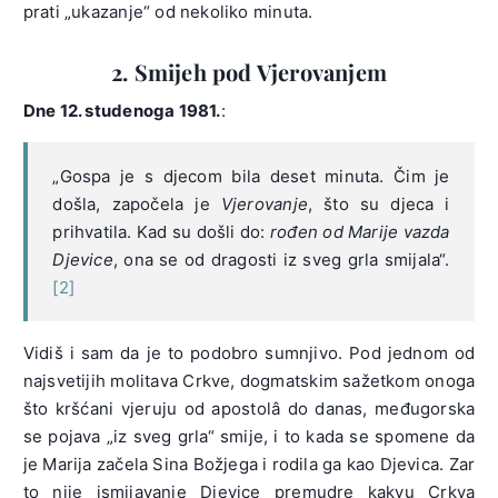
prati „ukazanje“ od nekoliko minuta.
2. Smijeh pod Vjerovanjem
Dne
12. studenoga 1981.
:
„Gospa je s djecom bila deset minuta. Čim je
došla, započela je
Vjerovanje
, što su djeca i
prihvatila. Kad su došli do:
rođen od Marije vazda
Djevice
, ona se od dragosti iz sveg grla smijala“.
[2]
Vidiš i sam da je to podobro sumnjivo. Pod jednom od
najsvetijih molitava Crkve, dogmatskim sažetkom onoga
što kršćani vjeruju od apostolâ do danas, međugorska
se pojava „iz sveg grla“ smije, i to kada se spomene da
je Marija začela Sina Božjega i rodila ga kao Djevica. Zar
to nije ismijavanje Djevice premudre kakvu Crkva