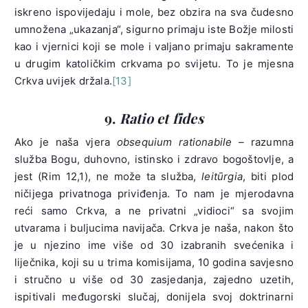
iskreno ispovijedaju i mole, bez obzira na sva čudesno
umnožena „ukazanja“, sigurno primaju iste Božje milosti
kao i vjernici koji se mole i valjano primaju sakramente
u drugim katoličkim crkvama po svijetu. To je mjesna
Crkva uvijek držala.
[13]
9.
Ratio et fides
Ako je naša vjera
obsequium rationabile –
razumna
služba Bogu, duhovno, istinsko i zdravo bogoštovlje, a
jest (Rim 12,1), ne može ta služba,
leitūrgia
, biti plod
ničijega privatnoga priviđenja. To nam je mjerodavna
reći samo Crkva, a ne privatni „vidioci“ sa svojim
utvarama i buljucima navijača. Crkva je naša, nakon što
je u njezino ime više od 30 izabranih svećenika i
liječnika, koji su u trima komisijama, 10 godina savjesno
i stručno u više od 30 zasjedanja, zajedno uzetih,
ispitivali međugorski slučaj, donijela svoj doktrinarni