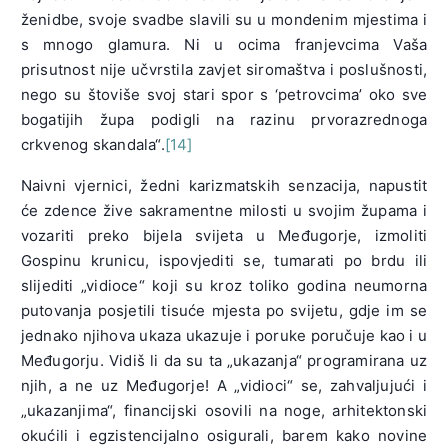
ženidbe, svoje svadbe slavili su u mondenim mjestima i
s mnogo glamura. Ni u ocima franjevcima Vaša
prisutnost nije učvrstila zavjet siromaštva i poslušnosti,
nego su štoviše svoj stari spor s ‘petrovcima’ oko sve
bogatijih župa podigli na razinu prvorazrednoga
crkvenog skandala“.
[14]
Naivni vjernici, žedni karizmatskih senzacija, napustit
će zdence žive sakramentne milosti u svojim župama i
vozariti preko bijela svijeta u Međugorje, izmoliti
Gospinu krunicu, ispovjediti se, tumarati po brdu ili
slijediti „vidioce“ koji su kroz toliko godina neumorna
putovanja posjetili tisuće mjesta po svijetu, gdje im se
jednako njihova ukaza ukazuje i poruke poručuje kao i u
Međugorju. Vidiš li da su ta „ukazanja“ programirana uz
njih, a ne uz Međugorje! A „vidioci“ se, zahvaljujući i
„ukazanjima“, financijski osovili na noge, arhitektonski
okućili i egzistencijalno osigurali, barem kako novine