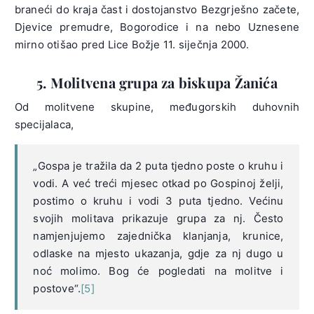
braneći do kraja čast i dostojanstvo Bezgrješno začete,
Djevice premudre, Bogorodice i na nebo Uznesene
mirno otišao pred Lice Božje 11. siječnja 2000.
5. Molitvena grupa za biskupa Žanića
Od molitvene skupine, međugorskih duhovnih
specijalaca,
„Gospa je tražila da 2 puta tjedno poste o kruhu i
vodi. A već treći mjesec otkad po Gospinoj želji,
postimo o kruhu i vodi 3 puta tjedno. Većinu
svojih molitava prikazuje grupa za nj. Često
namjenjujemo zajednička klanjanja, krunice,
odlaske na mjesto ukazanja, gdje za nj dugo u
noć molimo. Bog će pogledati na molitve i
postove“.
[5]