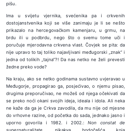
pišu.
Ima u svijetu vjernika, svećenika pa i crkvenih
dostojanstvenika koji se više zanimaju je li se nešto
prikazalo na hercegovačkom kamenjaru, u grmu, na
brdu ili u podbrdu, nego što o svemu tome uči i
poručuje mjerodavna crkvena vlast. Čovjek se pita: da
nije upravo to taj toliko najavljivani međugorski „znak“ i
jedna od tolikih „tajna“?! Da nas netko ne želi prevesti
žedne preko vode?
Na kraju, ako se netko godinama sustavno uvjeravao u
Međugorje, propagirao ga, posjećivao, o njemu pisao,
drugima preporučivao, ne možeš od njega očekivati da
se preko noći okani svojih ideja, ideala i idola. Ali neka
ne kaže da ga je Crkva zavodila, da mu nije od mjesne
do vrhovne razine, od početka do sada, jednako jasno i
uporno govorila i 1982. i 2002.:
Non constat de
supernaturalitate,
nikakva hodočašća koja