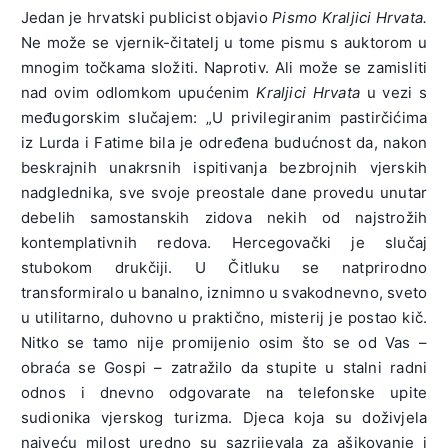
Jedan je hrvatski publicist objavio
Pismo Kraljici Hrvata.
Ne može se vjernik-čitatelj u tome pismu s auktorom u
mnogim točkama složiti. Naprotiv. Ali može se zamisliti
nad ovim odlomkom upućenim
Kraljici Hrvata
u vezi s
međugorskim slučajem: „U privilegiranim pastirčićima
iz Lurda i Fatime bila je određena budućnost da, nakon
beskrajnih unakrsnih ispitivanja bezbrojnih vjerskih
nadglednika, sve svoje preostale dane provedu unutar
debelih samostanskih zidova nekih od najstrožih
kontemplativnih redova. Hercegovački je slučaj
stubokom drukčiji. U Čitluku se natprirodno
transformiralo u banalno, iznimno u svakodnevno, sveto
u utilitarno, duhovno u praktično, misterij je postao kič.
Nitko se tamo nije promijenio osim što se od Vas –
obraća se Gospi – zatražilo da stupite u stalni radni
odnos i dnevno odgovarate na telefonske upite
sudionika vjerskog turizma. Djeca koja su doživjela
najveću milost uredno su sazrijevala za ašikovanje i