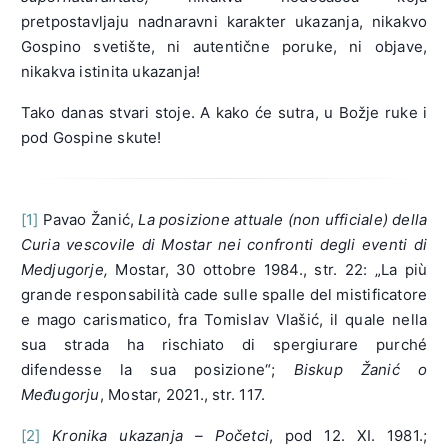
pretpostavljaju nadnaravni karakter ukazanja, nikakvo
Gospino svetište, ni autentične poruke, ni objave,
nikakva istinita ukazanja!
Tako danas stvari stoje. A kako će sutra, u Božje ruke i
pod Gospine skute!
[1]
Pavao Žanić,
La posizione attuale (non ufficiale) della
Curia vescovile di Mostar nei confronti degli eventi di
Medjugorje,
Mostar, 30 ottobre 1984., str. 22: „La più
grande responsabilità cade sulle spalle del mistificatore
e mago carismatico, fra Tomislav Vlašić, il quale nella
sua strada ha rischiato di spergiurare purché
difendesse la sua posizione“;
Biskup Žanić o
Međugorju
, Mostar, 2021., str. 117.
[2]
Kronika ukazanja – Početci
, pod 12. XI. 1981.;