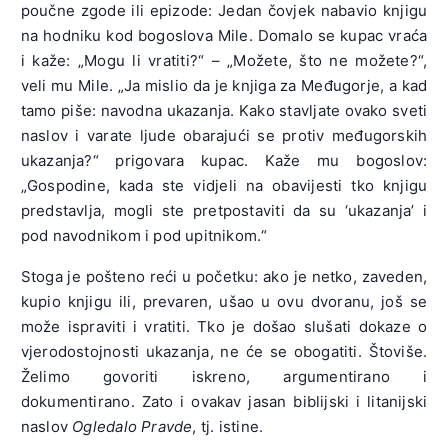
poučne zgode ili epizode: Jedan čovjek nabavio knjigu
na hodniku kod bogoslova Mile. Domalo se kupac vraća
i kaže: „Mogu li vratiti?“ – „Možete, što ne možete?“,
veli mu Mile. „Ja mislio da je knjiga za Međugorje, a kad
tamo piše: navodna ukazanja. Kako stavljate ovako sveti
naslov i varate ljude obarajući se protiv međugorskih
ukazanja?“ prigovara kupac. Kaže mu bogoslov:
„Gospodine, kada ste vidjeli na obavijesti tko knjigu
predstavlja, mogli ste pretpostaviti da su ‘ukazanja’ i
pod navodnikom i pod upitnikom.“
Stoga je pošteno reći u početku: ako je netko, zaveden,
kupio knjigu ili, prevaren, ušao u ovu dvoranu, još se
može ispraviti i vratiti. Tko je došao slušati dokaze o
vjerodostojnosti ukazanja, ne će se obogatiti. Štoviše.
Želimo govoriti iskreno, argumentirano i
dokumentirano. Zato i ovakav jasan biblijski i litanijski
naslov
Ogledalo Pravde
, tj. istine.