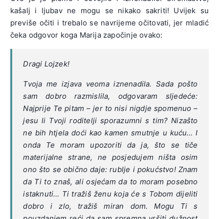
kašalj i ljubav ne mogu se nikako sakriti! Uvijek su
previše očiti i trebalo se navrijeme očitovati, jer mladić
čeka odgovor koga Marija započinje ovako:
Dragi Lojzek!
Tvoja me izjava veoma iznenadila. Sada pošto
sam dobro razmislila, odgovaram sljedeće:
Najprije Te pitam – jer to nisi nigdje spomenuo –
jesu li Tvoji roditelji sporazumni s tim? Nizašto
ne bih htjela doći kao kamen smutnje u kuću… I
onda Te moram upozoriti
da ja, što se tiče
materijalne strane, ne posjedujem ništa osim
ono što se obično daje: rublje i pokućstvo! Znam
da Ti to znaš, ali osjećam da to moram posebno
istaknuti… Ti tražiš ženu koja će s Tobom dijeliti
dobro i zlo, tražiš miran dom. Mogu Ti s
pouzdanjem reći da sam spremna vršiti dužnost