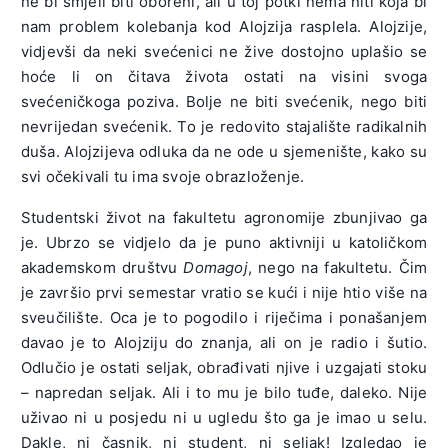
ne bi smjeli biti oboreni, ali u toj potki nema nîti koja bi
nam problem kolebanja kod Alojzija rasplela. Alojzije,
vidjevši da neki svećenici ne žive dostojno uplašio se
hoće li on čitava života ostati na visini svoga
svećeničkoga poziva. Bolje ne biti svećenik, nego biti
nevrijedan svećenik. To je redovito stajalište radikalnih
duša. Alojzijeva odluka da ne ode u sjemenište, kako su
svi očekivali tu ima svoje obrazloženje.
Studentski život na fakultetu agronomije zbunjivao ga
je. Ubrzo se vidjelo da je puno aktivniji u katoličkom
akademskom društvu
Domagoj
, nego na fakultetu. Čim
je završio prvi semestar vratio se kući i nije htio više na
sveučilište. Oca je to pogodilo i riječima i ponašanjem
davao je to Alojziju do znanja, ali on je radio i šutio.
Odlučio je ostati seljak, obrađivati njive i uzgajati stoku
– napredan seljak. Ali i to mu je bilo tuđe, daleko. Nije
uživao ni u posjedu ni u ugledu što ga je imao u selu.
Dakle, ni časnik, ni student, ni seljak! Izgledao je