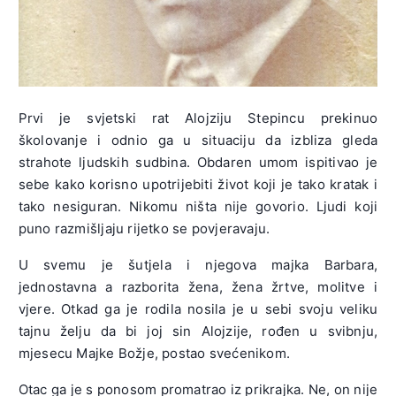
Prvi je svjetski rat Alojziju Stepincu prekinuo
školovanje i odnio ga u situaciju da izbliza gleda
strahote ljudskih sudbina. Obdaren umom ispitivao je
sebe kako korisno upotrijebiti život koji je tako kratak i
tako nesiguran. Nikomu ništa nije govorio. Ljudi koji
puno razmišljaju rijetko se povjeravaju.
U svemu je šutjela i njegova majka Barbara,
jednostavna a razborita žena, žena žrtve, molitve i
vjere. Otkad ga je rodila nosila je u sebi svoju veliku
tajnu želju da bi joj sin Alojzije, rođen u svibnju,
mjesecu Majke Božje, postao svećenikom.
Otac ga je s ponosom promatrao iz prikrajka. Ne, on nije