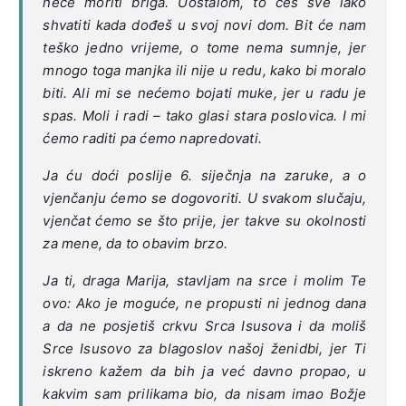
neće moriti briga. Uostalom, to ćeš sve lako
shvatiti kada dođeš u svoj novi dom. Bit će nam
teško jedno vrijeme, o tome nema sumnje, jer
mnogo toga manjka ili nije u redu, kako bi moralo
biti. Ali mi se nećemo bojati muke, jer u radu je
spas. Moli i radi – tako glasi stara poslovica. I mi
ćemo raditi pa ćemo napredovati.
Ja ću doći poslije 6. siječnja na zaruke, a o
vjenčanju ćemo se dogovoriti. U svakom slučaju,
vjenčat ćemo se što prije, jer takve su okolnosti
za mene, da to obavim brzo.
Ja ti, draga Marija, stavljam na srce i molim Te
ovo: Ako je moguće, ne propusti ni jednog dana
a da ne posjetiš crkvu Srca Isusova i da moliš
Srce Isusovo za blagoslov našoj ženidbi, jer Ti
iskreno kažem da bih ja već davno propao, u
kakvim sam prilikama bio, da nisam imao Božje