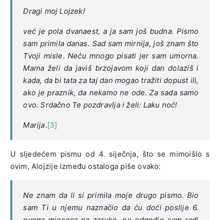
Dragi moj Lojzek!
već je pola dvanaest, a ja sam još budna. Pismo
sam primila danas. Sad sam mirnija, još znam što
Tvoji misle. Neću mnogo pisati jer sam umorna.
Mama želi da javiš brzojavom koji dan dolaziš i
kada, da bi tata za taj dan mogao tražiti dopust ili,
ako je praznik, da nekamo ne ode. Za sada samo
ovo. Srdačno Te pozdravlja i želi: Laku noć!
Marija
.
[3]
U sljedećem pismu od 4. siječnja, što se mimoišlo s
ovim, Alojzije između ostaloga piše ovako:
Ne znam da li si primila moje drugo pismo. Bio
sam Ti u njemu naznačio da ću doći poslije 6.
ovoga mjeseca na zaruke, no odgodio sam radi