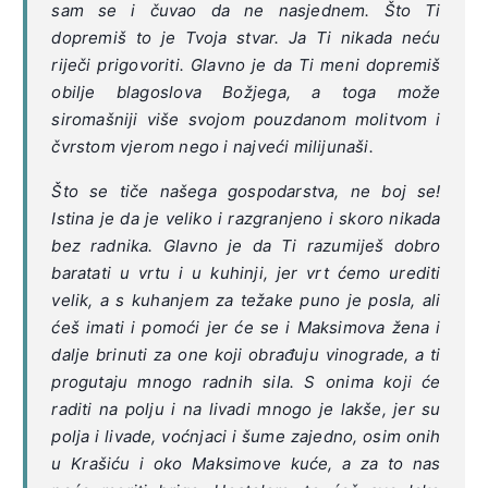
sam se i čuvao da ne nasjednem. Što Ti
dopremiš to je Tvoja stvar. Ja Ti nikada neću
riječi prigovoriti. Glavno je da Ti meni dopremiš
obilje blagoslova Božjega, a toga može
siromašniji više svojom pouzdanom molitvom i
čvrstom vjerom nego i najveći milijunaši.
Što se tiče našega gospodarstva, ne boj se!
Istina je da je veliko i razgranjeno i skoro nikada
bez radnika. Glavno je da Ti razumiješ dobro
baratati u vrtu i u kuhinji, jer vrt ćemo urediti
velik, a s kuhanjem za težake puno je posla, ali
ćeš imati i pomoći jer će se i Maksimova žena i
dalje brinuti za one koji obrađuju vinograde, a ti
progutaju mnogo radnih sila. S onima koji će
raditi na polju i na livadi mnogo je lakše, jer su
polja i livade, voćnjaci i šume zajedno, osim onih
u Krašiću i oko Maksimove kuće, a za to nas