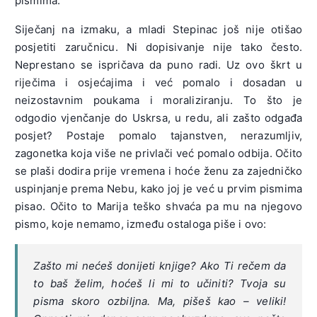
pismima.
Siječanj na izmaku, a mladi Stepinac još nije otišao
posjetiti zaručnicu. Ni dopisivanje nije tako često.
Neprestano se ispričava da puno radi. Uz ovo škrt u
riječima i osjećajima i već pomalo i dosadan u
neizostavnim poukama i moraliziranju. To što je
odgodio vjenčanje do Uskrsa, u redu, ali zašto odgađa
posjet? Postaje pomalo tajanstven, nerazumljiv,
zagonetka koja više ne privlači već pomalo odbija. Očito
se plaši dodira prije vremena i hoće ženu za zajedničko
uspinjanje prema Nebu, kako joj je već u prvim pismima
pisao. Očito to Marija teško shvaća pa mu na njegovo
pismo, koje nemamo, između ostaloga piše i ovo:
Zašto mi nećeš donijeti knjige? Ako Ti rečem da
to baš želim, hoćeš li mi to učiniti? Tvoja su
pisma skoro ozbiljna. Ma, pišeš kao – veliki!