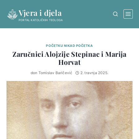
Skip
Vjera i djela
to
content
PORTAL KATOLIČKIH TEOLOGA
POČETKU NIKAD POČETKA
Zaručnici Alojzije Stepinac i Marija
Horvat
don Tomislav Baričević
2. travnja 2025.