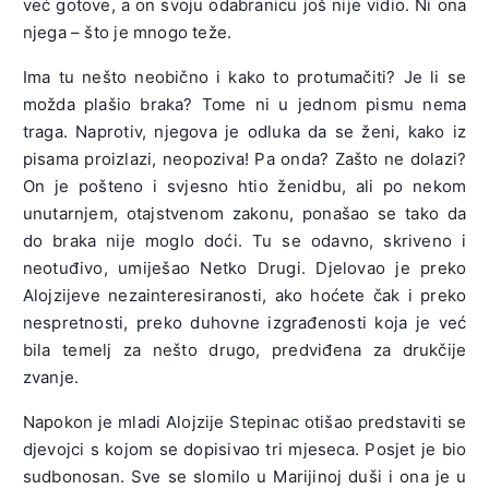
već gotove, a on svoju odabranicu još nije vidio. Ni ona
njega – što je mnogo teže.
Ima tu nešto neobično i kako to protumačiti? Je li se
možda plašio braka? Tome ni u jednom pismu nema
traga. Naprotiv, njegova je odluka da se ženi, kako iz
pisama proizlazi, neopoziva! Pa onda? Zašto ne dolazi?
On je pošteno i svjesno htio ženidbu, ali po nekom
unutarnjem, otajstvenom zakonu, ponašao se tako da
do braka nije moglo doći. Tu se odavno, skriveno i
neotuđivo, umiješao Netko Drugi. Djelovao je preko
Alojzijeve nezainteresiranosti, ako hoćete čak i preko
nespretnosti, preko duhovne izgrađenosti koja je već
bila temelj za nešto drugo, predviđena za drukčije
zvanje.
Napokon je mladi Alojzije Stepinac otišao predstaviti se
djevojci s kojom se dopisivao tri mjeseca. Posjet je bio
sudbonosan. Sve se slomilo u Marijinoj duši i ona je u