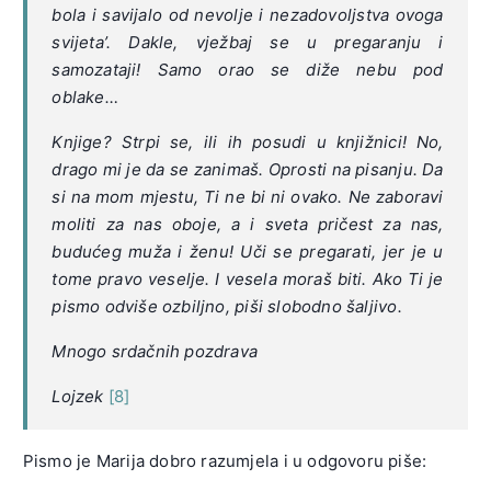
bola i savijalo od nevolje i nezadovoljstva ovoga
svijeta’. Dakle, vježbaj se u pregaranju i
samozataji! Samo orao se diže nebu pod
oblake…
Knjige? Strpi se, ili ih posudi u knjižnici! No,
drago mi je da se zanimaš. Oprosti na pisanju. Da
si na mom mjestu, Ti ne bi ni ovako. Ne zaboravi
moliti za nas oboje, a i sveta pričest za nas,
budućeg muža i ženu! Uči se pregarati, jer je u
tome pravo veselje. I vesela moraš biti. Ako Ti je
pismo odviše ozbiljno, piši slobodno šaljivo.
Mnogo srdačnih pozdrava
Lojzek
[8]
Pismo je Marija dobro razumjela i u odgovoru piše: