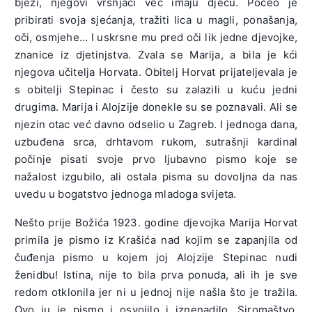
bježi, njegovi vršnjaci već imaju djecu. Počeo je
pribirati svoja sjećanja, tražiti lica u magli, ponašanja,
oči, osmjehe… I uskrsne mu pred oči lik jedne djevojke,
znanice iz djetinjstva. Zvala se Marija, a bila je kći
njegova učitelja Horvata. Obitelj Horvat prijateljevala je
s obitelji Stepinac i često su zalazili u kuću jedni
drugima. Marija i Alojzije donekle su se poznavali. Ali se
njezin otac već davno odselio u Zagreb. I jednoga dana,
uzbuđena srca, drhtavom rukom, sutrašnji kardinal
počinje pisati svoje prvo ljubavno pismo koje se
nažalost izgubilo, ali ostala pisma su dovoljna da nas
uvedu u bogatstvo jednoga mladoga svijeta.
Nešto prije Božića 1923. godine djevojka Marija Horvat
primila je pismo iz Krašića nad kojim se zapanjila od
čuđenja pismo u kojem joj Alojzije Stepinac nudi
ženidbu! Istina, nije to bila prva ponuda, ali ih je sve
redom otklonila jer ni u jednoj nije našla što je tražila.
Ovo ju je pismo i osvojilo i iznenadilo. Siromaštvo,