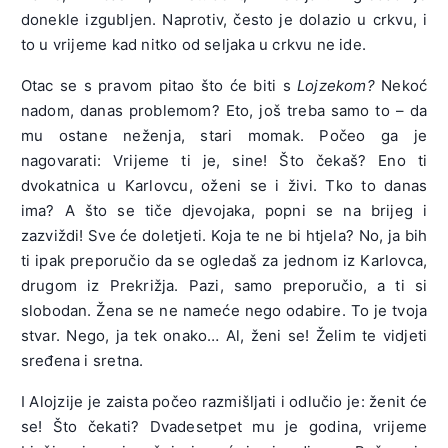
donekle izgubljen. Naprotiv, često je dolazio u crkvu, i
to u vrijeme kad nitko od seljaka u crkvu ne ide.
Otac se s pravom pitao što će biti s
Lojzekom?
Nekoć
nadom, danas problemom? Eto, još treba samo to – da
mu ostane neženja, stari momak. Počeo ga je
nagovarati: Vrijeme ti je, sine! Što čekaš? Eno ti
dvokatnica u Karlovcu, oženi se i živi. Tko to danas
ima? A što se tiče djevojaka, popni se na brijeg i
zazviždi! Sve će doletjeti. Koja te ne bi htjela? No, ja bih
ti ipak preporučio da se ogledaš za jednom iz Karlovca,
drugom iz Prekrižja. Pazi, samo preporučio, a ti si
slobodan. Žena se ne nameće nego odabire. To je tvoja
stvar. Nego, ja tek onako… Al, ženi se! Želim te vidjeti
sređena i sretna.
I Alojzije je zaista počeo razmišljati i odlučio je: ženit će
se! Što čekati? Dvadesetpet mu je godina, vrijeme