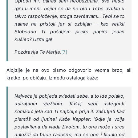
Oprosti mi, danas sam neobuzdana, sve nešto
igra u meni, bojim se da ne bih i Tebe uvukla u
takvo raspoloženje, stoga završavam… Tebi se to
naime ne pristoji jer si ozbiljan – kao veliki!
Slobodno Ti pošaljem preko papira jedan
kušlec? Uzmi ga!
Pozdravlja Te Marija
.
[7]
Alojzije je na ovo pismo odgovorio veoma brzo, ali
kratko, po običaju. Između ostaloga kaže:
Najveća je pobjeda svladati sebe, a to ide polako,
ustrajnom vježbom. Kušaj sebi ustegnuti
komadić jela kad Ti najbolje prija ili zašutjeti kad
plamtiš od ljutine! Kaže Keppler: ‘Gdje je volja
postavljena da vlada životom, tu ona može i srcu
naložiti da bude radosno, ma se ono i kidalo od