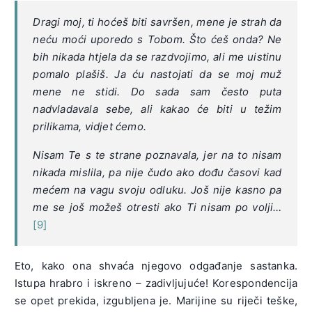
Dragi moj, ti hoćeš biti savršen, mene je strah da
neću moći uporedo s Tobom. Što ćeš onda? Ne
bih nikada htjela da se razdvojimo, ali me uistinu
pomalo plašiš. Ja ću nastojati da se moj muž
mene ne stidi. Do sada sam često puta
nadvladavala sebe, ali kakao će biti u težim
prilikama, vidjet ćemo.
Nisam Te s te strane poznavala, jer na to nisam
nikada mislila, pa nije čudo ako dođu časovi kad
mećem na vagu svoju odluku. Još nije kasno pa
me se još možeš otresti ako Ti nisam po volji…
[9]
Eto, kako ona shvaća njegovo odgađanje sastanka.
Istupa hrabro i iskreno – zadivljujuće! Korespondencija
se opet prekida, izgubljena je. Marijine su riječi teške,