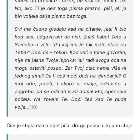
štediš od prodika? Lojzek, ne srdi se, molim Te.
No, ako Ti je bez toga pisma prazno, piši, ali ja
bih voljela da je pismo bez toga.
Svi me čudno gledaju kad na pitanje, jesi li bio
kod nas, odgovaram da nisi. Znaš babe! Tete u
Samoboru vele: ‘Pa kaj mu je tak malo stalo do
Tebe?’ Doći će – rekoh. Kad već o tome govorim,
nije mi jasna Tvoja isprika: ‘ali radi svoga oca ne
mogu ostaviti posao’. Zar Tvoj otac nema više ni
jednog sina? Da li ćeš moći doći na vjenčanje? O
moj orle, poleti, i skoro si ovdje, odnosno u
Zagrebu, pa se odmah vrati doma! Eto, opet sam
počela. Ne zovem Te. Doći ćeš kad Te bude
volja…
[10]
Čim je stigla doma opet piše drugo pismo u kojem stoji: