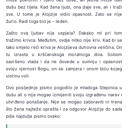
dušu bez tijela. Kad žena ljubi, ona daje sve, ali i traži
sve. U tome je Alojzije vidio opasnost. Zato se nije
žurio. Radi toga bio je – leden.
Zašto ova ljubav nije uspjela? Dakako mi pri tom
tražimo krivca. Međutim, ovdje nitko nije kriv. Kad bi se
tako smjelo reći kriva je Alojzijeva duhovna veličina. On
tu izrasta u kršćanskoga moralnoga diva. Sobom
savršeno vlada i da ne dovede u sumnju i opasnost
svoju vjernost Bogu, on se zamjera i onom biću kojeg
uistinu voli.
Ovo posljednje pismo pogodilo je mladoga Stepinca u
dušu ali o nije mogao izmijeniti svoju izgrađenu narav i
utvrđeno ponašanje. Nije se mogao zaboraviti ni trena
što žena najteže oprašta i za odgovor Alojzije do sada
piše najdulje pismo ovako: