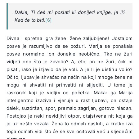
Dakle, Ti ćeš mi poslati ili donijeti knjige, je li?
Kad će to biti
.
[6]
Divna i spretna igra žene, žene zaljubljene! Uostalom
posve je razumljivo da se požuri. Marija se ponašala
posve normalno, on donekle neobično. Tko ne žuri
vidjeti ono što je zavolio? A, eto, on ne žuri, čak ni
pisati, iako je izjavio da je voli. A je li je uistinu volio?
Očito, ljubav je shvaćao na način na koji mnoge žene ne
mogu ni shvatiti ni prihvatiti ni slijediti. U tome je
raskorak koji je vidljiv od početka. Makar ga Marija
inteligentno izaziva i vjeruje u rast ljubavi, on ostaje
dalek, suzdržan, spor, premalo zagrijan, gotovo hladan.
Postojao je neki nevidljivi otpor, otajstvena nit koja ga
je uz nešto vezala. Žena to odmah nasluti, a kratko iza
toga odmah vidi što će se sve očitovati već u sljedećim