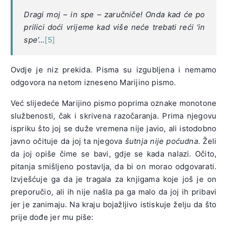
Dragi moj – in spe – zaručniče! Onda kad će po
prilici doći vrijeme kad više neće trebati reći ‘in
spe’…
[5]
Ovdje je niz prekida. Pisma su izgubljena i nemamo
odgovora na netom izneseno Marijino pismo.
Već slijedeće Marijino pismo poprima oznake monotone
službenosti, čak i skrivena razočaranja. Prima njegovu
ispriku što joj se duže vremena nije javio, ali istodobno
javno očituje da joj ta njegova
šutnja nije poćudna
. Želi
da joj opiše čime se bavi, gdje se kada nalazi. Očito,
pitanja smišljeno postavlja, da bi on morao odgovarati.
Izvješćuje ga da je tragala za knjigama koje još je on
preporučio, ali ih nije našla pa ga malo da joj ih pribavi
jer je zanimaju. Na kraju bojažljivo istiskuje želju da što
prije dođe jer mu piše: