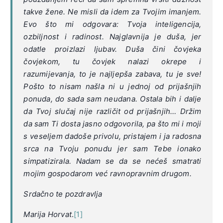
takve žene. Ne misli da idem za Tvojim imanjem.
Evo što mi odgovara: Tvoja inteligencija,
ozbiljnost i radinost. Najglavnija je duša, jer
odatle proizlazi ljubav. Duša čini čovjeka
čovjekom, tu čovjek nalazi okrepe i
razumijevanja, to je najljepša zabava, tu je sve!
Pošto to nisam našla ni u jednoj od prijašnjih
ponuda, do sada sam neudana. Ostala bih i dalje
da Tvoj slučaj nije različit od prijašnjih… Držim
da sam Ti dosta jasno odgovorila, pa što mi i moji
s veseljem dadoše privolu, pristajem i ja radosna
srca na Tvoju ponudu jer sam Tebe ionako
simpatizirala. Nadam se da se nećeš smatrati
mojim gospodarom već ravnopravnim drugom.
Srdačno te pozdravlja
Marija Horvat
.
[1]