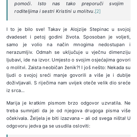
pomoći. Isto nas tako preporuči svojim
roditeljima i sestri Kristini u molitvu
.
[2]
I to je bilo sve! Takav je Alojzije Stepinac u svojoj
dvadeset i petoj godini života. Sposoban je voljeti,
samo je volio na način mnogima nedostupan i
nerazumljiv. Odmah se uključuje u vječnu dimenziju
ljubavi, ide na izvor. Umjesto o svojim osjećajima govori
o molitvi. Zaista neobičan ženik?! I još nešto: Nekada su
ljudi o svojoj sreći manje govorili a više je i dublje
doživljavali. S riječima nam uvijek oteče velik dio sreće
iz srca…
Marija je kratkim pismom brzo odgovor uzvratila. Ne
treba sumnjati da je od njegova drugoga pisma više
očekivala. Željela je biti izazvana – ali od svega ništa! U
odgovoru jedva ga se usudila osloviti: