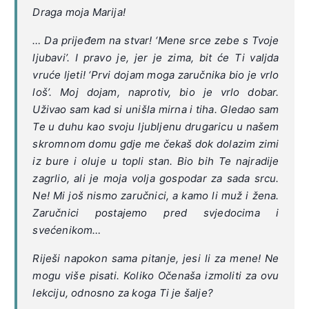
Draga moja Marija!
… Da prijeđem na stvar! ‘Mene srce zebe s Tvoje
ljubavi’. I pravo je, jer je zima, bit će Ti valjda
vruće ljeti! ‘Prvi dojam moga zaručnika bio je vrlo
loš’. Moj dojam, naprotiv, bio je vrlo dobar.
Uživao sam kad si unišla mirna i tiha. Gledao sam
Te u duhu kao svoju ljubljenu drugaricu u našem
skromnom domu gdje me čekaš dok dolazim zimi
iz bure i oluje u topli stan. Bio bih Te najradije
zagrlio, ali je moja volja gospodar za sada srcu.
Ne! Mi još nismo zaručnici, a kamo li muž i žena.
Zaručnici postajemo pred svjedocima i
svećenikom…
Riješi napokon sama pitanje, jesi li za mene! Ne
mogu više pisati. Koliko Očenaša izmoliti za ovu
lekciju, odnosno za koga Ti je šalje?