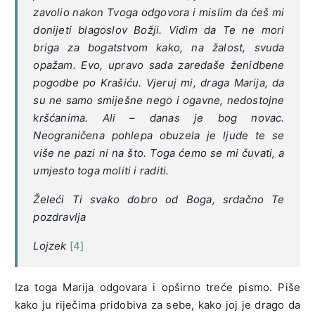
zavolio nakon Tvoga odgovora i mislim da ćeš mi
donijeti blagoslov Božji. Vidim da Te ne mori
briga za bogatstvom kako, na žalost, svuda
opažam. Evo, upravo sada zaredaše ženidbene
pogodbe po Krašiću. Vjeruj mi, draga Marija, da
su ne samo smiješne nego i ogavne, nedostojne
kršćanima. Ali – danas je bog novac.
Neograničena pohlepa obuzela je ljude te se
više ne pazi ni na što. Toga ćemo se mi čuvati, a
umjesto toga moliti i raditi.
Želeći Ti svako dobro od Boga, srdačno Te
pozdravlja
Lojzek
[4]
Iza toga Marija odgovara i opširno treće pismo. Piše
kako ju riječima pridobiva za sebe, kako joj je drago da