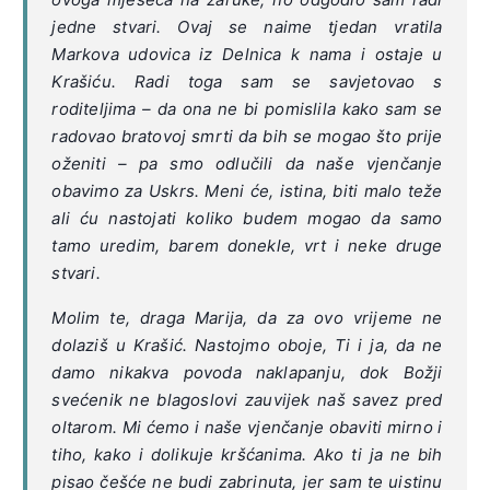
jedne stvari. Ovaj se naime tjedan vratila
Markova udovica iz Delnica k nama i ostaje u
Krašiću. Radi toga sam se savjetovao s
roditeljima – da ona ne bi pomislila kako sam se
radovao bratovoj smrti da bih se mogao što prije
oženiti – pa smo odlučili da naše vjenčanje
obavimo za Uskrs. Meni će, istina, biti malo teže
ali ću nastojati koliko budem mogao da samo
tamo uredim, barem donekle, vrt i neke druge
stvari.
Molim te, draga Marija, da za ovo vrijeme ne
dolaziš u Krašić. Nastojmo oboje, Ti i ja, da ne
damo nikakva povoda naklapanju, dok Božji
svećenik ne blagoslovi zauvijek naš savez pred
oltarom. Mi ćemo i naše vjenčanje obaviti mirno i
tiho, kako i dolikuje kršćanima. Ako ti ja ne bih
pisao češće ne budi zabrinuta, jer sam te uistinu