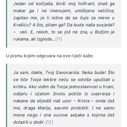
Jedan od kočijaša, bivši moj hofirant, znaš ga
makar ga i ne imenujem, umišljena veličina,
zapitao me, je li istina da se čuje za mene u
Krašiću? A što, pitam ga? Da bude naša susjeda?
– veli. E, rekoh, to se još ne zna, u Božjim je
rukama, ali izgleda…
[11]
U pismu kojim odgovara na ove riječi kaže:
Ja sam, dakle, Tvoj Savonarola. Neka bude! Što
se tiče Tvoje lektire neću se odviše upuštati u
kritiku. Ako vidim da Tvoja jednostavnost u hrani,
odijelu i cijelom životu potiče iz uvjerenja i
nakane da slijediš naš uzor – Krista – onda ćeš
me, draga Marija, sasvim pridobiti. I ne samo
mene nego i one surove seljake s kojima ćeš
dolaziti u dodir
.
[12]