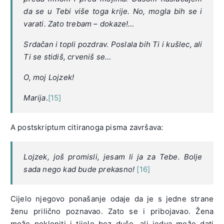
da se u Tebi više toga krije. No, mogla bih se i
varati. Zato trebam – dokaze!…
Srdačan i topli pozdrav. Poslala bih Ti i kušlec, ali
Ti se stidiš, crveniš se…
O, moj Lojzek!
Marija
.
[15]
A postskriptum citiranoga pisma završava:
Lojzek, još promisli, jesam li ja za Tebe. Bolje
sada nego kad bude prekasno!
[16]
Cijelo njegovo ponašanje odaje da je s jedne strane
ženu prilično poznavao. Zato se i pribojavao. Žena
može pokloniti i tijelo bez duše, ali jedva može dati