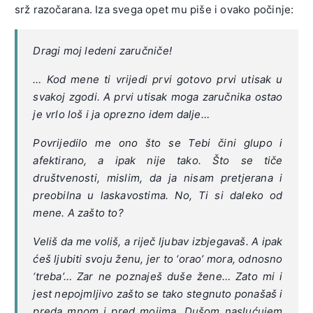
srž razočarana. Iza svega opet mu piše i ovako počinje:
Dragi moj ledeni zaručniče!
… Kod mene ti vrijedi prvi gotovo prvi utisak u
svakoj zgodi. A prvi utisak moga zaručnika ostao
je vrlo loš i ja oprezno idem dalje…
Povrijedilo me ono što se Tebi čini glupo i
afektirano, a ipak nije tako. Što se tiče
društvenosti, mislim, da ja nisam pretjerana i
preobilna u laskavostima. No, Ti si daleko od
mene. A zašto to?
Veliš da me voliš, a riječ ljubav izbjegavaš. A ipak
ćeš ljubiti svoju ženu, jer to ‘orao’ mora, odnosno
‘treba’… Zar ne poznaješ duše žene… Zato mi i
jest nepojmljivo zašto se tako stegnuto ponašaš i
preda mnom i pred mojima. Dušom naslućujem