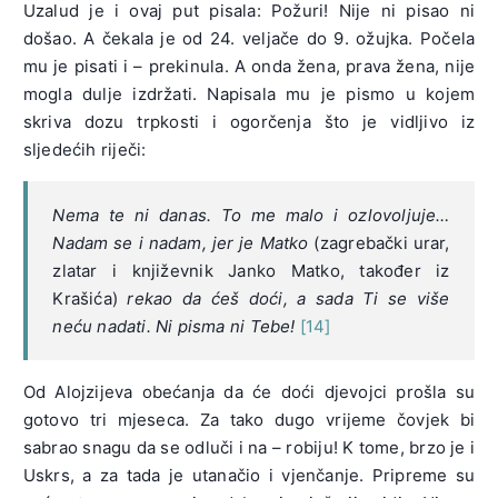
Uzalud je i ovaj put pisala: Požuri! Nije ni pisao ni
došao. A čekala je od 24. veljače do 9. ožujka. Počela
mu je pisati i – prekinula. A onda žena, prava žena, nije
mogla dulje izdržati. Napisala mu je pismo u kojem
skriva dozu trpkosti i ogorčenja što je vidljivo iz
sljedećih riječi:
Nema te ni danas. To me malo i ozlovoljuje…
Nadam se i nadam, jer je Matko
(zagrebački urar,
zlatar i književnik Janko Matko, također iz
Krašića)
rekao da ćeš doći, a sada Ti se više
neću nadati. Ni pisma ni Tebe!
[14]
Od Alojzijeva obećanja da će doći djevojci prošla su
gotovo tri mjeseca. Za tako dugo vrijeme čovjek bi
sabrao snagu da se odluči i na – robiju! K tome, brzo je i
Uskrs, a za tada je utanačio i vjenčanje. Pripreme su