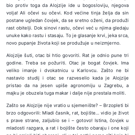
bio protiv toga da Alojzije ide u bogosloviju, njegova
volja! Ali očevi su očevi. Kod većine tinja želja da sin
postane ugledan čovjek, da se sretno oženi, da produži
rast obitelji. Dok sinovi rastu, očevi već u njima gledaju
unuke kako rastu i stasaju. To je glasanje krvi, jeka srca,
novo pupanje života koji se produžuje u neizmjerno.
Alojzije šuti, otac bi htio govoriti. Rat je odnio pune tri
godine. Treba se požuriti. Otac je bogat čovjek. Ima
veliko imanje i dvokatnicu u Karlovcu. Zašto ne bi
nastavio studij i otac se razveselio kada je Alojzije
pristao da na jesen upiše agronomiju u Zagrebu, a
majku je obuzela tuga makar i dalje nije prestala moliti.
Zašto se Alojzije nije vratio u sjemenište? – Brzopleti bi
brzo odgovorili: Mladi časnik, rat, bojište… vidio je život
s prave strane, zaljubio se i – gotovo! Istina, čovjek u
mladosti razgara, a rat i bojište često obaraju i one koji