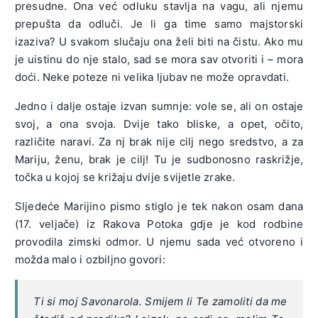
presudne. Ona već odluku stavlja na vagu, ali njemu
prepušta da odluči. Je li ga time samo majstorski
izaziva? U svakom slučaju ona želi biti na čistu. Ako mu
je uistinu do nje stalo, sad se mora sav otvoriti i – mora
doći. Neke poteze ni velika ljubav ne može opravdati.
Jedno i dalje ostaje izvan sumnje: vole se, ali on ostaje
svoj, a ona svoja. Dvije tako bliske, a opet, očito,
različite naravi. Za nj brak nije cilj nego sredstvo, a za
Mariju, ženu, brak je cilj! Tu je sudbonosno raskrižje,
točka u kojoj se križaju dvije svijetle zrake.
Sljedeće Marijino pismo stiglo je tek nakon osam dana
(17. veljače) iz Rakova Potoka gdje je kod rodbine
provodila zimski odmor. U njemu sada već otvoreno i
možda malo i ozbiljno govori:
Ti si moj Savonarola. Smijem li Te zamoliti da me