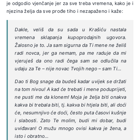
je odgodio vjenčanje jer za sve treba vremena, kako je i
njezina želja da sve prođe tiho i nezapaženo i kaže:
Dakle, veliš da su sada u Krašiću nastala
vremena sklapanja kupoprodajnih ugovora.
Žalosno je to. Ja sam sigurna da Ti mene ne želiš
radi novca, jer ga nemam, pa me raduje da mi
vjeruješ da ono radi čega sam se odlučila na
udaju za Te – nije novac Tvojih nego – sam Ti…
Dao ti Bog snage da budeš kadar uvijek se držati
na tom nivou! A kad će trebati i mene poduprijeti,
ne pusti me da klonem! Moja je želja biti onakva
kakva bi trebala biti, tj. kakva bi htjela biti, ali doći
će, nesumnjivo će doći, često puta časovi kušnje
i
slabosti. Zato Te molim, budi mi dobar, budi
uviđavan! O mužu mnogo ovisi kakva je žena, a
isto i obratno…