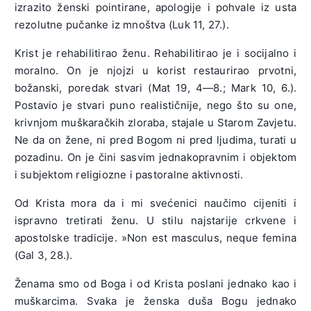
izrazito ženski pointirane, apologije i pohvale iz usta
rezolutne pučanke iz mnoštva (Luk 11, 27.).
Krist je rehabilitirao ženu. Rehabilitirao je i socijalno i
moralno. On je njojzi u korist restaurirao prvotni,
božanski, poredak stvari (Mat 19, 4—8.; Mark 10, 6.).
Postavio je stvari puno realističnije, nego što su one,
krivnjom muškaračkih zloraba, stajale u Starom Zavjetu.
Ne da on žene, ni pred Bogom ni pred ljudima, turati u
pozadinu. On je čini sasvim jednakopravnim i objektom
i subjektom religiozne i pastoralne aktivnosti.
Od Krista mora da i mi svećenici naučimo cijeniti i
ispravno tretirati ženu. U stilu najstarije crkvene i
apostolske tradicije. »Non est masculus, neque femina
(Gal 3, 28.).
Ženama smo od Boga i od Krista poslani jednako kao i
muškarcima. Svaka je ženska duša Bogu jednako