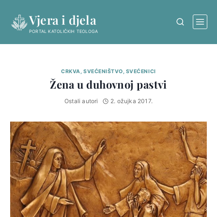
Skip
Vjera i djela
to
content
PORTAL KATOLIČKIH TEOLOGA
CRKVA, SVEĆENIŠTVO, SVEĆENICI
Žena u duhovnoj pastvi
Ostali autori
2. ožujka 2017.