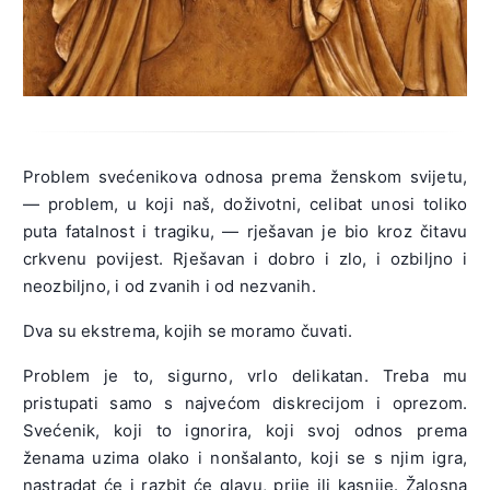
Problem svećenikova odnosa prema ženskom svijetu,
— problem, u koji naš, doživotni, celibat unosi toliko
puta fatalnost i tragiku, — rješavan je bio kroz čitavu
crkvenu povijest. Rješavan i dobro i zlo, i ozbiljno i
neozbiljno, i od zvanih i od nezvanih.
Dva su ekstrema, kojih se moramo čuvati.
Problem je to, sigurno, vrlo delikatan. Treba mu
pristupati samo s najvećom diskrecijom i oprezom.
Svećenik, koji to ignorira, koji svoj odnos prema
ženama uzima olako i nonšalanto, koji se s njim igra,
nastradat će i razbit će glavu, prije ili kasnije. Žalosna