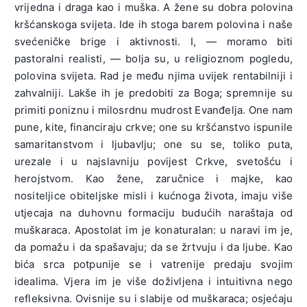
vrijedna i draga kao i muška. A žene su dobra polovina
kršćanskoga svijeta. Ide ih stoga barem polovina i naše
svećeničke brige i aktivnosti. I, — moramo biti
pastoralni realisti, — bolja su, u religioznom pogledu,
polovina svijeta. Rad je među njima uvijek rentabilniji i
zahvalniji. Lakše ih je predobiti za Boga; spremnije su
primiti poniznu i milosrdnu mudrost Evanđelja. One nam
pune, kite, financiraju crkve; one su kršćanstvo ispunile
samaritanstvom i ljubavlju; one su se, toliko puta,
urezale i u najslavniju povijest Crkve, svetošću i
herojstvom. Kao žene, zaručnice i majke, kao
nositeljice obiteljske misli i kućnoga života, imaju više
utjecaja na duhovnu formaciju budućih naraštaja od
muškaraca. Apostolat im je konaturalan: u naravi im je,
da pomažu i da spašavaju; da se žrtvuju i da ljube. Kao
bića srca potpunije se i vatrenije predaju svojim
idealima. Vjera im je više doživljena i intuitivna nego
refleksivna. Ovisnije su i slabije od muškaraca; osjećaju