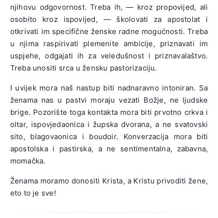
njihovu odgovornost. Treba ih, — kroz propovijed, ali
osobito kroz ispovijed, — školovati za apostolat i
otkrivati im specifične ženske radne mogućnosti. Treba
u njima raspirivati plemenite ambicije, priznavati im
uspjehe, odgajati ih za veledušnost i priznavalaštvo.
Treba unositi srca u žensku pastorizaciju.
I uvijek mora naš nastup biti nadnaravno intoniran. Sa
ženama nas u pastvi moraju vezati Božje, ne ljudske
brige. Pozorište toga kontakta mora biti prvotno crkva i
oltar, ispovjedaonica i župska dvorana, a ne svatovski
sito, blagovaonica i boudoir. Konverzacija mora biti
apostolska i pastirska, a ne sentimentalna, zabavna,
momačka.
Ženama moramo donositi Krista, a Kristu privoditi žene,
eto to je sve!