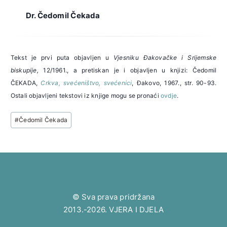
Dr. Čedomil Čekada
Tekst je prvi puta objavljen u
Vjesniku Đakovačke i Srijemske
biskupije,
12/1961., a pretiskan je i objavljen u knjizi: Čedomil
ČEKADA,
Crkva, svećeništvo, svećenici
, Đakovo, 1967., str. 90-93.
Ostali objavljeni tekstovi iz knjige mogu se pronaći
ovdje
.
Post
#
Čedomil Čekada
Tags:
© Sva prava pridržana
2013.-2026. VJERA I DJELA