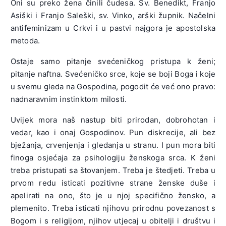
Oni su preko žena činili čudesa. Sv. Benedikt, Franjo
Asiški i Franjo Saleški, sv. Vinko, arški župnik. Načelni
antifeminizam u Crkvi i u pastvi najgora je apostolska
metoda.
Ostaje samo pitanje svećeničkog pristupa k ženi;
pitanje naftna. Svećeničko srce, koje se boji Boga i koje
u svemu gleda na Gospodina, pogodit će već ono pravo:
nadnaravnim instinktom milosti.
Uvijek mora naš nastup biti prirodan, dobrohotan i
vedar, kao i onaj Gospodinov. Pun diskrecije, ali bez
bježanja, crvenjenja i gledanja u stranu. I pun mora biti
finoga osjećaja za psihologiju ženskoga srca. K ženi
treba pristupati sa štovanjem. Treba je štedjeti. Treba u
prvom redu isticati pozitivne strane ženske duše i
apelirati na ono, što je u njoj specifično žensko, a
plemenito. Treba isticati njihovu prirodnu povezanost s
Bogom i s religijom, njihov utjecaj u obitelji i društvu i