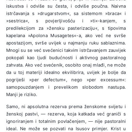
iskustva i odviše su česta, i odviše poučna. Naivna
istrčavanja s »drugarstvom«, sa sistemom »braca« i
»sestrica«, s povjerljivošću i »ti«-kanjem, s
predilekcijom za »žensku pasterizaciju«, s tipovima
kapelana »Apolona Musagetes«-a, ako već ne svrše
apostazijom, svrše uvijek u najmanju ruku sablaznima.
Mnogi su se već svećenici takvim istrčavanjem zauvijek
pokopali kao ljudi budućnosti i aktivnog pastoralnog
zahvata. Ako već svećenik, osobito onaj mlađi, ne može
da u toj materiji idealno ekvilibrira, uvijek je bolje da
pogriješi »per defectum«, nego »per excessum«:
samopouzdanjem i prevelikom slobodom nastupa.
Manji je riziko.
Samo, ni apsolutna rezerva prema ženskome svijetu i
ženskoj pastvi, — rezerva, koja katkada već graniči s
ignoriranjem i totalnim povlačenjem, — nije pastoralni
ideal. Ne može se pozvati na Isusov primjer. Krist u