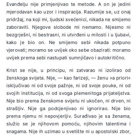
Evanđelju nije primjenjivao te metode. A on je jedini
mjerodavan kao uzor i inspiracija. Razumije se, uz onaj
pridržaj, na koji mi, ljudski svećenici, nikada ne smijemo
zaboraviti. Njegove slobode mi nemamo. Nijesmo ni
bezgrješni, ni bestrasni, ni utvrđeni u milosti i u ljubavi,
kako je bio on. Ne smijemo sebi nikada potpuno
vjerovati; moramo se uvijek oko sebe obazirati: moramo
uvijek prema sebi nastupati sumnjičavo i autokritično.
Krist se nije, u principu, ni zatvarao ni izolirao od
ženskoga svijeta. Nije, — kao farizeji, — ženu »a priori«
isključivao ni od svoje pažnje, ni od svoje pouke, ni od
svojih institucija, ni od svoga plemenitoga prijateljstva.
Nije bio prema ženskome svijetu ni ukočen, ni drven, ni
strašljiv. Nije ga podcjenjivao ni ignorirao. Nije bio
prema njemu ni nepovjerljiv. Surađivao je sa ženama,
služio se je njihovom pomoću, njihovim talentima i
snagama. Nije ih uzimao u svetište ni u apostolski zbor,