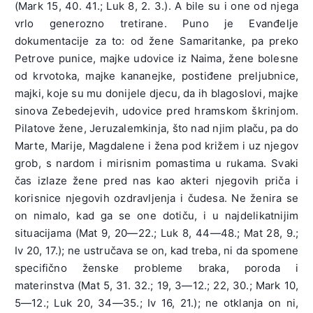
(Mark 15, 40. 41.; Luk 8, 2. 3.). A bile su i one od njega
vrlo generozno tretirane. Puno je Evanđelje
dokumentacije za to: od žene Samaritanke, pa preko
Petrove punice, majke udovice iz Naima, žene bolesne
od krvotoka, majke kananejke, postiđene preljubnice,
majki, koje su mu donijele djecu, da ih blagoslovi, majke
sinova Zebedejevih, udovice pred hramskom škrinjom.
Pilatove žene, Jeruzalemkinja, što nad njim plaču, pa do
Marte, Marije, Magdalene i žena pod križem i uz njegov
grob, s nardom i mirisnim pomastima u rukama. Svaki
čas izlaze žene pred nas kao akteri njegovih priča i
korisnice njegovih ozdravljenja i čudesa. Ne ženira se
on nimalo, kad ga se one dotiču, i u najdelikatnijim
situacijama (Mat 9, 20—22.; Luk 8, 44—48.; Mat 28, 9.;
Iv 20, 17.); ne ustručava se on, kad treba, ni da spomene
specifično ženske probleme braka, poroda i
materinstva (Mat 5, 31. 32.; 19, 3—12.; 22, 30.; Mark 10,
5—12.; Luk 20, 34—35.; Iv 16, 21.); ne otklanja on ni,