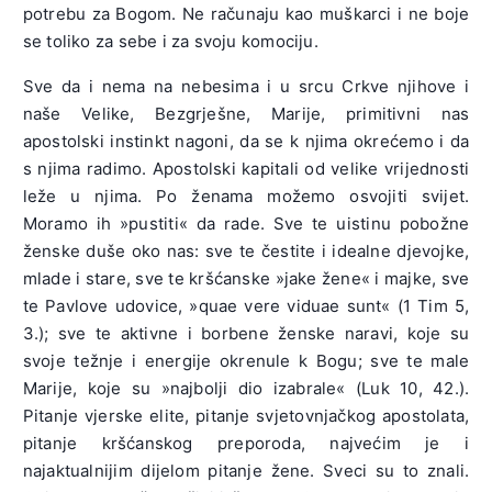
potrebu za Bogom. Ne računaju kao muškarci i ne boje
se toliko za sebe i za svoju komociju.
Sve da i nema na nebesima i u srcu Crkve njihove i
naše Velike, Bezgrješne, Marije, primitivni nas
apostolski instinkt nagoni, da se k njima okrećemo i da
s njima radimo. Apostolski kapitali od velike vrijednosti
leže u njima. Po ženama možemo osvojiti svijet.
Moramo ih »pustiti« da rade. Sve te uistinu pobožne
ženske duše oko nas: sve te čestite i idealne djevojke,
mlade i stare, sve te kršćanske »jake žene« i majke, sve
te Pavlove udovice, »quae vere viduae sunt« (1 Tim 5,
3.); sve te aktivne i borbene ženske naravi, koje su
svoje težnje i energije okrenule k Bogu; sve te male
Marije, koje su »najbolji dio izabrale« (Luk 10, 42.).
Pitanje vjerske elite, pitanje svjetovnjačkog apostolata,
pitanje kršćanskog preporoda, najvećim je i
najaktualnijim dijelom pitanje žene. Sveci su to znali.