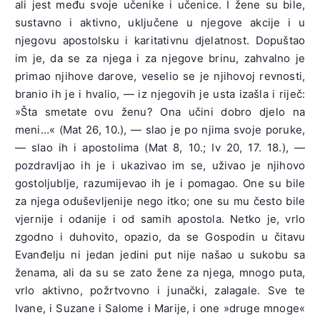
ali jest među svoje učenike i učenice. I žene su bile,
sustavno i aktivno, uključene u njegove akcije i u
njegovu apostolsku i karitativnu djelatnost. Dopuštao
im je, da se za njega i za njegove brinu, zahvalno je
primao njihove darove, veselio se je njihovoj revnosti,
branio ih je i hvalio, — iz njegovih je usta izašla i riječ:
»Šta smetate ovu ženu? Ona učini dobro djelo na
meni…« (Mat 26, 10.), — slao je po njima svoje poruke,
— slao ih i apostolima (Mat 8, 10.; Iv 20, 17. 18.), —
pozdravljao ih je i ukazivao im se, uživao je njihovo
gostoljublje, razumijevao ih je i pomagao. One su bile
za njega oduševljenije nego itko; one su mu često bile
vjernije i odanije i od samih apostola. Netko je, vrlo
zgodno i duhovito, opazio, da se Gospodin u čitavu
Evanđelju ni jedan jedini put nije našao u sukobu sa
ženama, ali da su se zato žene za njega, mnogo puta,
vrlo aktivno, požrtvovno i junački, zalagale. Sve te
Ivane, i Suzane i Salome i Marije, i one »druge mnoge«