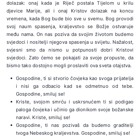
dolazak: onaj kada je Riječ postala Tijelom u krilu
djevice Marije, ali i onaj Kristov dolazak na koncu
vremena, kada Bog bude bio sve u svemu. Bog provodi
svoj naum spasenja, kraljevstvo se Božje ostvaruje
među nama. On nas poziva da svojim životom budemo
svjedoci i nositelji njegova spasenja u svijetu. Nažalost,
svjesni smo da nismo u potpunosti dobri Kristovi
svjedoci. Zato ćemo se pokajati za svoje propuste, da
bismo tako dostojno mogli proslaviti ova sveta otajstva.
Gospodine, ti si stvorio čovjeka kao svoga prijatelja
i nisi ga odbacio kad se odmetnuo od tebe.
Gospodine, smiluj se!
Kriste, svojom smrću i uskrsnućem ti si podigao
paloga čovjeka i učinio ga dionikom svoje božanske
naravi. Kriste, smiluj se!
Gospodine, ti nas pozivaš da budemo graditelji
tvoga Nebeskog kraljevstva. Gospodine, smiluj se!