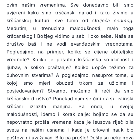
ovim našim vremenima. Sve donedavno bili smo
uvjereni kako smo kršćanski narod i kako živimo u
kršćanskoj kulturi, sve tamo od
stoljeća sedmog
.
Međutim, u trenucima malodušnosti, malo toga
kršćanskog i Božjeg vidimo u sebi i oko sebe. Naše se
društvo baš i ne vodi evanđeoskim vrednotama.
Pogledajmo, na primjer, koliko se cijene obiteljske
vrednote? Koliko je prisutna kršćanska solidarnost i
ljubav, a koliko praštanje? Koliko uopće težimo za
duhovnim stvarima? A pogledajmo, nasuprot tome, u
kojoj smo mjeri obuzeti trkom za užicima i
posjedovanjem? Stvarno, možemo li reći da smo
kršćansko društvo? Ponekad nam se čini da su istinski
kršćani izrazita manjina. Pa onda, u svojoj
malodušnosti, idemo i korak dalje: bojimo se da su
nepovratno prošla vremena kada je Isusova riječ bila
sveta na našim usnama i kada je crkveni nauk bio
poštovan i uvažavan. Bilo pa prošlo! Došla su neka nova