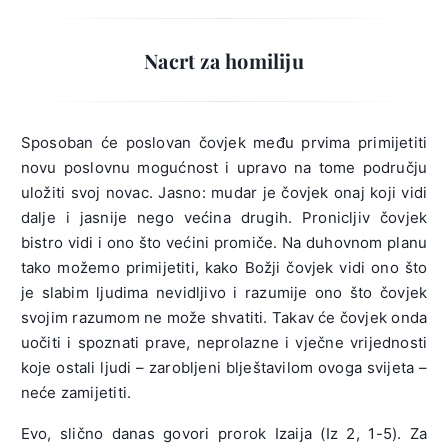
Nacrt za homiliju
Sposoban će poslovan čovjek među prvima primijetiti
novu poslovnu mogućnost i upravo na tome području
uložiti svoj novac. Jasno: mudar je čovjek onaj koji vidi
dalje i jasnije nego većina drugih. Pronicljiv čovjek
bistro vidi i ono što većini promiče. Na duhovnom planu
tako možemo primijetiti, kako Božji čovjek vidi ono što
je slabim ljudima nevidljivo i razumije ono što čovjek
svojim razumom ne može shvatiti. Takav će čovjek onda
uočiti i spoznati prave, neprolazne i vječne vrijednosti
koje ostali ljudi – zarobljeni blještavilom ovoga svijeta –
neće zamijetiti.
Evo, slično danas govori prorok Izaija (Iz 2, 1-5). Za