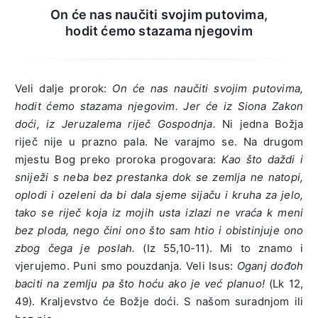
On će nas naučiti svojim putovima,
hodit ćemo stazama njegovim
Veli dalje prorok:
On će nas naučiti svojim putovima,
hodit ćemo stazama njegovim. Jer će iz Siona Zakon
doći, iz Jeruzalema riječ Gospodnja.
Ni jedna Božja
riječ nije u prazno pala. Ne varajmo se. Na drugom
mjestu Bog preko proroka progovara:
Kao što daždi i
sniježi s neba bez prestanka dok se zemlja ne natopi,
oplodi i ozeleni da bi dala sjeme sijaču i kruha za jelo,
tako se riječ koja iz mojih usta izlazi ne vraća k meni
bez ploda, nego čini ono što sam htio i obistinjuje ono
zbog čega je poslah.
(Iz 55,10-11). Mi to znamo i
vjerujemo. Puni smo pouzdanja. Veli Isus:
Oganj dođoh
baciti na zemlju pa što hoću ako je već planuo!
(Lk 12,
49). Kraljevstvo će Božje doći. S našom suradnjom ili