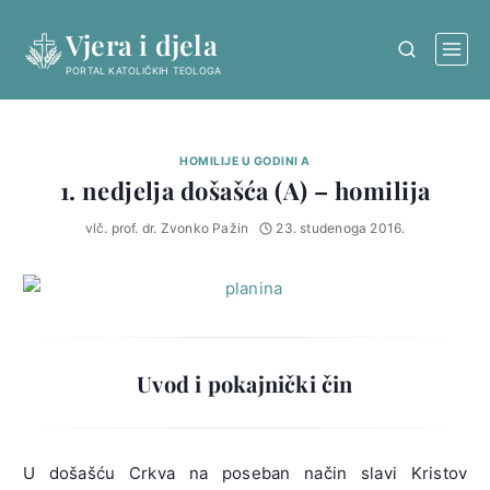
Skip
Vjera i djela
to
content
PORTAL KATOLIČKIH TEOLOGA
HOMILIJE U GODINI A
1. nedjelja došašća (A) – homilija
vlč. prof. dr. Zvonko Pažin
23. studenoga 2016.
Uvod i pokajnički čin
U došašću Crkva na poseban način slavi Kristov