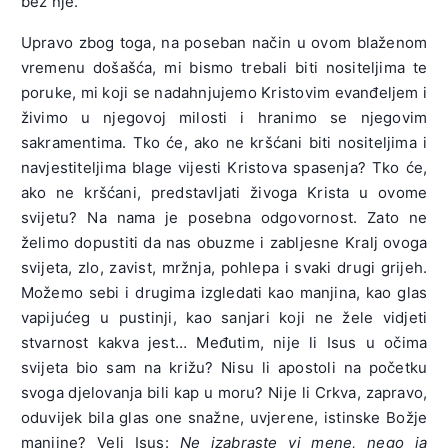
bez nje.
Upravo zbog toga, na poseban način u ovom blaženom
vremenu došašća, mi bismo trebali biti nositeljima te
poruke, mi koji se nadahnjujemo Kristovim evanđeljem i
živimo u njegovoj milosti i hranimo se njegovim
sakramentima. Tko će, ako ne kršćani biti nositeljima i
navjestiteljima blage vijesti Kristova spasenja? Tko će,
ako ne kršćani, predstavljati živoga Krista u ovome
svijetu? Na nama je posebna odgovornost. Zato ne
želimo dopustiti da nas obuzme i zabljesne Kralj ovoga
svijeta, zlo, zavist, mržnja, pohlepa i svaki drugi grijeh.
Možemo sebi i drugima izgledati kao manjina, kao glas
vapijućeg u pustinji, kao sanjari koji ne žele vidjeti
stvarnost kakva jest… Međutim, nije li Isus u očima
svijeta bio sam na križu? Nisu li apostoli na početku
svoga djelovanja bili kap u moru? Nije li Crkva, zapravo,
oduvijek bila glas one snažne, uvjerene, istinske Božje
manjine? Veli Isus:
Ne izabraste vi mene, nego ja