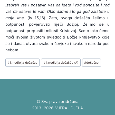
izabrah vas i postavih vas da idete i rod donosite i rod
vaš da ostane te vam Otac dadne što ga god zaištete u
moje ime.
(Iv 15,16). Zato, ovoga došašća želimo u
potpunosti povjerovati riječi Božjoj. Želimo se u
potpunosti prepustiti milosti Kristovoj. Samo tako ćemo
moći svojim životom svjedočiti Božje kraljevstvo koje
se i danas otvara svakom čovjeku i svakom narodu pod
nebom.
Post
#
1. nedjelja došašća
#
1. nedjelja došašća (A)
#
došašće
Tags:
© Sva prava pridržana
2013.-2026. VJERA I DJELA