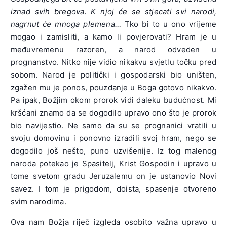
iznad svih bregova. K njoj će se stjecati svi narodi,
nagrnut će mnoga plemena…
Tko bi to u ono vrijeme
mogao i zamisliti, a kamo li povjerovati? Hram je u
međuvremenu razoren, a narod odveden u
prognanstvo. Nitko nije vidio nikakvu svjetlu točku pred
sobom. Narod je politički i gospodarski bio uništen,
zgažen mu je ponos, pouzdanje u Boga gotovo nikakvo.
Pa ipak, Božjim okom prorok vidi daleku budućnost. Mi
kršćani znamo da se dogodilo upravo ono što je prorok
bio navijestio. Ne samo da su se prognanici vratili u
svoju domovinu i ponovno izradili svoj hram, nego se
dogodilo još nešto, puno uzvišenije. Iz tog malenog
naroda potekao je Spasitelj, Krist Gospodin i upravo u
tome svetom gradu Jeruzalemu on je ustanovio Novi
savez. I tom je prigodom, doista, spasenje otvoreno
svim narodima.
Ova nam Božja riječ izgleda osobito važna upravo u