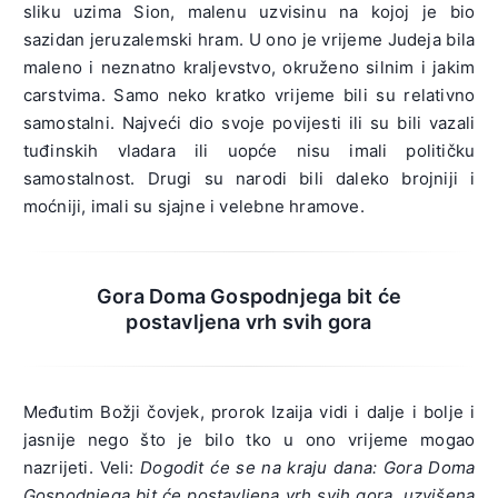
sliku uzima Sion, malenu uzvisinu na kojoj je bio
sazidan jeruzalemski hram. U ono je vrijeme Judeja bila
maleno i neznatno kraljevstvo, okruženo silnim i jakim
carstvima. Samo neko kratko vrijeme bili su relativno
samostalni. Najveći dio svoje povijesti ili su bili vazali
tuđinskih vladara ili uopće nisu imali političku
samostalnost. Drugi su narodi bili daleko brojniji i
moćniji, imali su sjajne i velebne hramove.
Gora Doma Gospodnjega bit će
postavljena vrh svih gora
Međutim Božji čovjek, prorok Izaija vidi i dalje i bolje i
jasnije nego što je bilo tko u ono vrijeme mogao
nazrijeti. Veli:
Dogodit će se na kraju dana:
Gora Doma
Gospodnjega bit će postavljena vrh svih gora, uzvišena