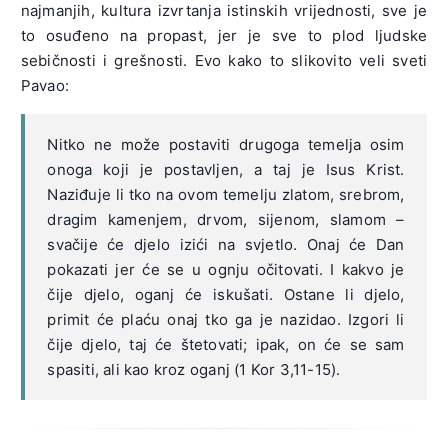
najmanjih, kultura izvrtanja istinskih vrijednosti, sve je
to osuđeno na propast, jer je sve to plod ljudske
sebičnosti i grešnosti. Evo kako to slikovito veli sveti
Pavao:
Nitko ne može postaviti drugoga temelja osim
onoga koji je postavljen, a taj je Isus Krist.
Naziđuje li tko na ovom temelju zlatom, srebrom,
dragim kamenjem, drvom, sijenom, slamom –
svačije će djelo izići na svjetlo. Onaj će Dan
pokazati jer će se u ognju očitovati. I kakvo je
čije djelo, oganj će iskušati. Ostane li djelo,
primit će plaću onaj tko ga je nazidao. Izgori li
čije djelo, taj će štetovati; ipak, on će se sam
spasiti, ali kao kroz oganj (1 Kor 3,11-15).