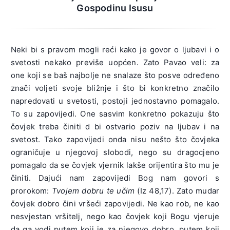
Gospodinu Isusu
Neki bi s pravom mogli reći kako je govor o ljubavi i o
svetosti nekako previše uopćen. Zato Pavao veli: za
one koji se baš najbolje ne snalaze što posve određeno
znači voljeti svoje bližnje i što bi konkretno značilo
napredovati u svetosti, postoji jednostavno pomagalo.
To su zapovijedi. One sasvim konkretno pokazuju što
čovjek treba činiti d bi ostvario poziv na ljubav i na
svetost. Tako zapovijedi onda nisu nešto što čovjeka
ograničuje u njegovoj slobodi, nego su dragocjeno
pomagalo da se čovjek vjernik lakše orijentira što mu je
činiti. Dajući nam zapovijedi Bog nam govori s
prorokom:
Tvojem dobru te učim
(Iz 48,17). Zato mudar
čovjek dobro čini vršeći zapovijedi. Ne kao rob, ne kao
nesvjestan vršitelj, nego kao čovjek koji Bogu vjeruje
da ga vodi putem koji je za njegovo dobro, putem koji