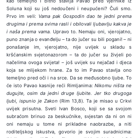
kao temeljno i bitno stavlja Pavao pred vjernike iz
Soluna koji su još nedoučeni i neupućeni? Čuli smo.
Prvo im veli:
Vama pak Gospodin dao te jedni prema
drugima i prema svima rasli i obilovali ljubavlju kakva je
i naša prema vama.
Upravo to. Nemaju oni, vjerojatno,
puno znanja o evanđelju – ta do jučer su bili pogani! – ni
ponašanje im, vjerojatno, nije uvijek u skladu s
kršćanskim svjetonazorom – ta do jučer su živjeli po
načelima ovoga svijeta! – još uvijek su nejačad i djeca
koja se mlijekom hrane. Za to im Pavao stavlja ono
temeljno pred oči i na srce. Da se međusobno ljube. To
će isto Pavao kasnije reći Rimljanima:
Nikomu ništa ne
dugujte, osim da jedni druge ljubite. Jer tko drugoga
ljubi, ispunio je Zakon
(Rim 13,8). Ta je misao u Crkvi
uvijek prisutna. Sveti Ivan Bosco, koji se sa svojom
subraćom brinuo za beskućnike, svjestan da ni on ni
oni nemaju u tome ni prikladne naobrazbe, a niti
roditeljskog iskustva, govorio je svojim suradnicima: