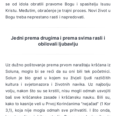
se od idola obratili pravome Bogu i spasitelju Isusu
Kristu. Međutim, obraćenje je trajni proces. Novi život u
Bogu treba neprestano rasti i napredovati.
Jedni prema drugima i prema svima rasli i
obilovali ljubavlju
Uz dužno poštovanje prema prvom naraštaju kršćana iz
Soluna, moglo bi se reći da su oni bili tek početnici.
Solun je bio grad u kojem su živjeli ljudi različitih
kultura i svjetonazora i životnih navika. Uz najbolju
volju, nakon što su se krstili, nisu mogli odmah usvojiti
baš sve kršćanske zasade i kršćansku nauku. Bili su,
kako to kasnije veli u Prvoj Korinćanima “nejačad” (1 Kor
3,1), koja nije mogla odmah sve prihvatiti. I što onda,