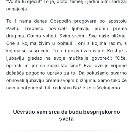
“Volite tu djecu!” To je, očito, temelj i jedini bitni sadržaj
odgajanja.
To i nama danas Gospodin progovara po apostolu
Pavlu. Trebamo
obilovati
ljubavlju jednih prema
drugima. Obilno voljeti. Svim srcem. Sve naše bližnje.
One s kojima živim u obitelji i oni s kojima radim, s
kojima se susrećem. To je i poziv i zapovijed. Krist je s
ljubavlju gledao na svoje mučitelje govoreći: “Oče,
oprosti im, jer ne znaju što čine!” Evo, ovo je vrijeme
došašća pogodno upravo za to. Da pokušamo stvarno
obilovati ljubavlju prema svojim bližnjima. Samo tako će
nam u potpunosti biti radostan Božić koji iščekujemo.
Učvrstio vam srca da budu besprijekorno
sveta