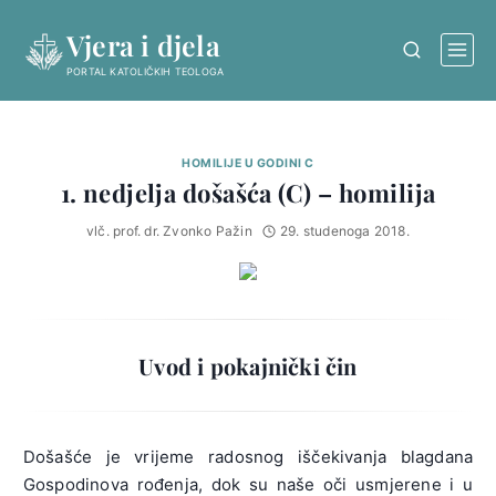
Skip
Vjera i djela
to
content
PORTAL KATOLIČKIH TEOLOGA
HOMILIJE U GODINI C
1. nedjelja došašća (C) – homilija
vlč. prof. dr. Zvonko Pažin
29. studenoga 2018.
Uvod i pokajnički čin
Došašće je vrijeme radosnog iščekivanja blagdana
Gospodinova rođenja, dok su naše oči usmjerene i u