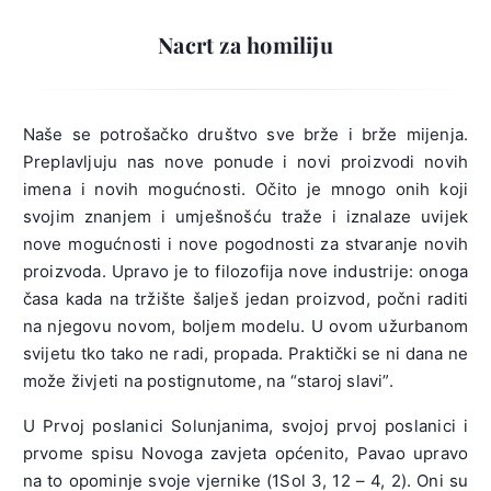
Nacrt za homiliju
Naše se potrošačko društvo sve brže i brže mijenja.
Preplavljuju nas nove ponude i novi proizvodi novih
imena i novih mogućnosti. Očito je mnogo onih koji
svojim znanjem i umješnošću traže i iznalaze uvijek
nove mogućnosti i nove pogodnosti za stvaranje novih
proizvoda. Upravo je to filozofija nove industrije: onoga
časa kada na tržište šalješ jedan proizvod, počni raditi
na njegovu novom, boljem modelu. U ovom užurbanom
svijetu tko tako ne radi, propada. Praktički se ni dana ne
može živjeti na postignutome, na “staroj slavi”.
U Prvoj poslanici Solunjanima, svojoj prvoj poslanici i
prvome spisu Novoga zavjeta općenito, Pavao upravo
na to opominje svoje vjernike (1Sol 3, 12 – 4, 2). Oni su