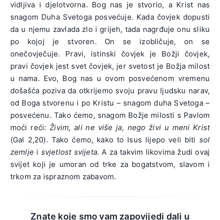
vidljiva i djelotvorna. Bog nas je stvorio, a Krist nas
snagom Duha Svetoga posvećuje. Kada čovjek dopusti
da u njemu zavlada zlo i grijeh, tada nagrđuje onu sliku
po kojoj je stvoren. On se izobličuje, on se
onečovječuje. Pravi, istinski čovjek je Božji čovjek,
pravi čovjek jest svet čovjek, jer svetost je Božja milost
u nama. Evo, Bog nas u ovom posvećenom vremenu
došašća poziva da otkrijemo svoju pravu ljudsku narav,
od Boga stvorenu i po Kristu – snagom duha Svetoga –
posvećenu. Tako ćemo, snagom Božje milosti s Pavlom
moći reći:
Živim, ali ne više ja, nego živi u meni Krist
(Gal 2,20). Tako ćemo, kako to Isus lijepo veli biti
sol
zemlje
i
svjetlost svijeta.
A za takvim likovima žudi ovaj
svijet koji je umoran od trke za bogatstvom, slavom i
trkom za ispraznom zabavom.
Znate koje smo vam zapovijedi dali u