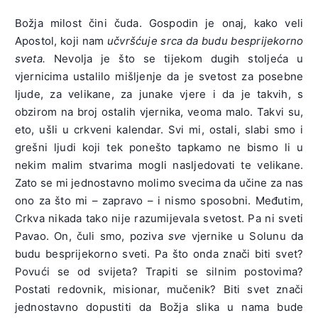
Božja milost čini čuda. Gospodin je onaj, kako veli
Apostol, koji nam
učvršćuje srca da budu besprijekorno
sveta.
Nevolja je što se tijekom dugih stoljeća u
vjernicima ustalilo mišljenje da je svetost za posebne
ljude, za velikane, za junake vjere i da je takvih, s
obzirom na broj ostalih vjernika, veoma malo. Takvi su,
eto, ušli u crkveni kalendar. Svi mi, ostali, slabi smo i
grešni ljudi koji tek ponešto tapkamo ne bismo li u
nekim malim stvarima mogli nasljedovati te velikane.
Zato se mi jednostavno molimo svecima da učine za nas
ono za što mi – zapravo – i nismo sposobni. Međutim,
Crkva nikada tako nije razumijevala svetost. Pa ni sveti
Pavao. On, čuli smo, poziva
sve
vjernike u Solunu da
budu besprijekorno sveti. Pa što onda znači biti svet?
Povući se od svijeta? Trapiti se silnim postovima?
Postati redovnik, misionar, mučenik? Biti svet znači
jednostavno dopustiti da Božja slika u nama bude