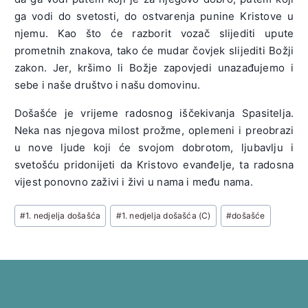
ga vodi do svetosti, do ostvarenja punine Kristove u
njemu. Kao što će razborit vozač slijediti upute
prometnih znakova, tako će mudar čovjek slijediti Božji
zakon. Jer, kršimo li Božje zapovjedi unazađujemo i
sebe i naše društvo i našu domovinu.
Došašće je vrijeme radosnog iščekivanja Spasitelja.
Neka nas njegova milost prožme, oplemeni i preobrazi
u nove ljude koji će svojom dobrotom, ljubavlju i
svetošću pridonijeti da Kristovo evanđelje, ta radosna
vijest ponovno zaživi i živi u nama i među nama.
Post
#
1. nedjelja došašća
#
1. nedjelja došašća (C)
#
došašće
Tags: