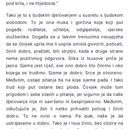
pod krila, i ne htjedoste.“
Tako je to s ljudskim djelovanjem u susretu s ljudskom
slobodom. To je ona muka i gorčina koja koji put
pogađa roditelje, učitelje, odgajatelje, vjerske
službenike. Događa se u takvim trenucima neuspjeha
da se čovjek upita ima li uopće smisla govoriti, poticati,
činiti dobro, praštati, biti strpljiv, kada s druge strane
nema pozitivnog odgovora. Slika iz Isusove priče je
jasna. Sjeme jest riječ, sve ono dobro što činimo i oko
kojega se trudimo. Sjeme je dobro. Srce je otvoreno.
Međutim, ostaje pitanja tla na koje sjeme pada. I tako
trud koji put ostane bez ploda. Čovjek može tom
prigodom i sebe staviti u pitanje, jer sigurno je da naše
djelovanje nije ni savršeno ni besprijekorno. Međutim,
odlučujuće je, želi li netko prihvatiti poticaj i činiti
dobro. To ne ovisi o nama. Pa ipak, naše je da
ustrajavamo u dobru. Tako je i Isus činio, bez obzira na