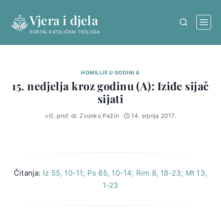
Skip
Vjera i djela
to
content
PORTAL KATOLIČKIH TEOLOGA
HOMILIJE U GODINI A
15. nedjelja kroz godinu (A): Iziđe sijač
sijati
vlč. prof. dr. Zvonko Pažin
14. srpnja 2017.
Čitanja:
Iz 55, 10-11; Ps 65, 10-14; Rim 8, 18-23; Mt 13,
1-23