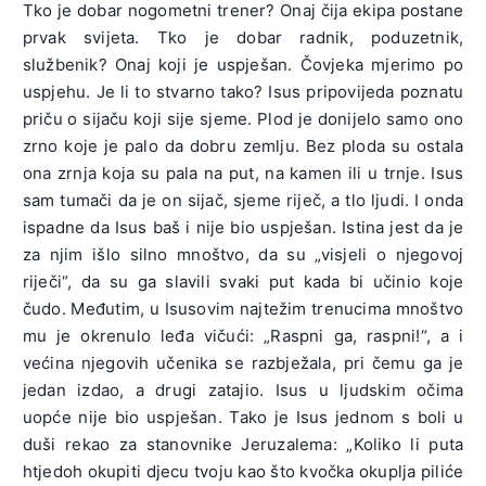
Tko je dobar nogometni trener? Onaj čija ekipa postane
prvak svijeta. Tko je dobar radnik, poduzetnik,
službenik? Onaj koji je uspješan. Čovjeka mjerimo po
uspjehu. Je li to stvarno tako? Isus pripovijeda poznatu
priču o sijaču koji sije sjeme. Plod je donijelo samo ono
zrno koje je palo da dobru zemlju. Bez ploda su ostala
ona zrnja koja su pala na put, na kamen ili u trnje. Isus
sam tumači da je on sijač, sjeme riječ, a tlo ljudi. I onda
ispadne da Isus baš i nije bio uspješan. Istina jest da je
za njim išlo silno mnoštvo, da su „visjeli o njegovoj
riječi“, da su ga slavili svaki put kada bi učinio koje
čudo. Međutim, u Isusovim najtežim trenucima mnoštvo
mu je okrenulo leđa vičući: „Raspni ga, raspni!“, a i
većina njegovih učenika se razbježala, pri čemu ga je
jedan izdao, a drugi zatajio. Isus u ljudskim očima
uopće nije bio uspješan. Tako je Isus jednom s boli u
duši rekao za stanovnike Jeruzalema: „Koliko li puta
htjedoh okupiti djecu tvoju kao što kvočka okuplja piliće