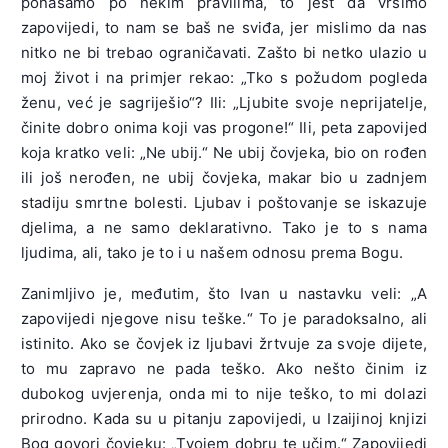
ponašamo po nekim pravilima, to jest da vršimo
zapovijedi, to nam se baš ne sviđa, jer mislimo da nas
nitko ne bi trebao ograničavati. Zašto bi netko ulazio u
moj život i na primjer rekao: „Tko s požudom pogleda
ženu, već je sagriješio“? Ili: „Ljubite svoje neprijatelje,
činite dobro onima koji vas progone!“ Ili, peta zapovijed
koja kratko veli: „Ne ubij.“ Ne ubij čovjeka, bio on rođen
ili još nerođen, ne ubij čovjeka, makar bio u zadnjem
stadiju smrtne bolesti. Ljubav i poštovanje se iskazuje
djelima, a ne samo deklarativno. Tako je to s nama
ljudima, ali, tako je to i u našem odnosu prema Bogu.
Zanimljivo je, međutim, što Ivan u nastavku veli: „A
zapovijedi njegove nisu teške.“ To je paradoksalno, ali
istinito. Ako se čovjek iz ljubavi žrtvuje za svoje dijete,
to mu zapravo ne pada teško. Ako nešto činim iz
dubokog uvjerenja, onda mi to nije teško, to mi dolazi
prirodno. Kada su u pitanju zapovijedi, u Izaijinoj knjizi
Bog govori čovjeku: „Tvojem dobru te učim.“ Zapovijedi