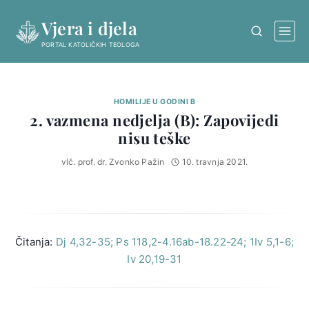
Skip
Vjera i djela
to
content
PORTAL KATOLIČKIH TEOLOGA
HOMILIJE U GODINI B
2. vazmena nedjelja (B): Zapovijedi
nisu teške
vlč. prof. dr. Zvonko Pažin
10. travnja 2021.
Čitanja:
Dj 4,32-35; Ps 118,2-4.16ab-18.22-24; 1Iv 5,1-6;
Iv 20,19-31