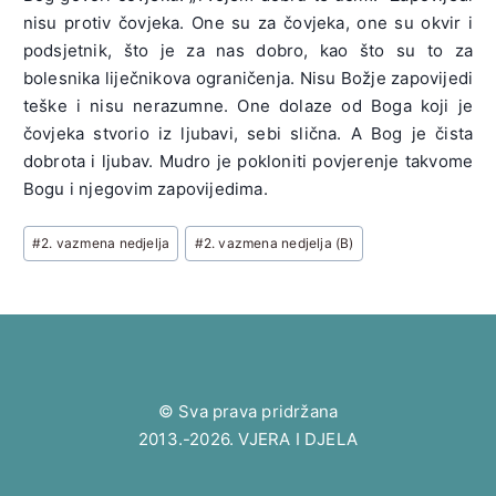
nisu protiv čovjeka. One su za čovjeka, one su okvir i
podsjetnik, što je za nas dobro, kao što su to za
bolesnika liječnikova ograničenja. Nisu Božje zapovijedi
teške i nisu nerazumne. One dolaze od Boga koji je
čovjeka stvorio iz ljubavi, sebi slična. A Bog je čista
dobrota i ljubav. Mudro je pokloniti povjerenje takvome
Bogu i njegovim zapovijedima.
Post
#
2. vazmena nedjelja
#
2. vazmena nedjelja (B)
Tags:
© Sva prava pridržana
2013.-2026. VJERA I DJELA