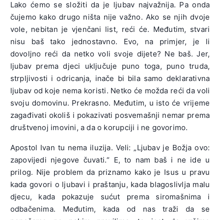
Lako ćemo se složiti da je ljubav najvažnija. Pa onda
čujemo kako drugo ništa nije važno. Ako se njih dvoje
vole, nebitan je vjenčani list, reći će. Međutim, stvari
nisu baš tako jednostavno. Evo, na primjer, je li
dovoljno reći da netko voli svoje dijete? Ne baš. Jer,
ljubav prema djeci uključuje puno toga, puno truda,
strpljivosti i odricanja, inače bi bila samo deklarativna
ljubav od koje nema koristi. Netko će možda reći da voli
svoju domovinu. Prekrasno. Međutim, u isto će vrijeme
zagađivati okoliš i pokazivati posvemašnji nemar prema
društvenoj imovini, a da o korupciji i ne govorimo.
Apostol Ivan tu nema iluzija. Veli: „Ljubav je Božja ovo:
zapovijedi njegove čuvati.“ E, to nam baš i ne ide u
prilog. Nije problem da priznamo kako je Isus u pravu
kada govori o ljubavi i praštanju, kada blagoslivlja malu
djecu, kada pokazuje sućut prema siromašnima i
odbačenima. Međutim, kada od nas traži da se