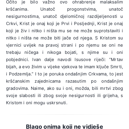
Očito je bilo važno ovo ohrabrenje malaksalim
kršćanima. Unatoč progonstvima, unatoč
nesigurnostima, unatoč djelomičnoj razdijeljenosti u
Crkvi, Krist je onaj koji je Prvi i Posljednji, Krist je onaj
koji je živ i nitko i ništa mu se ne može suprotstaviti i
nitko i ništa ne može biti jače od njega. S Kristom su
vjernici uvijek na pravoj strani i po njemu se oni ne
trebaju ničega i nikoga bojati, s njime su i oni
pobjednici. Ivan dalje navodi Isusove riječi: “Mrtav
bijah, a evo živim u vijeke vjekova te imam ključe Smrti,
i Podzemlja.” I to je poruka ondašnjim Crkvama, to jest
kršćanskim zajednicama razasutim po ondašnjim
gradovima. Naime, ako su i oni, možda, bili mrtvi zbog
svoje slabosti ili zbog svoje nesigurnosti ili grijeha, s
Kristom i oni mogu uskrsnuti.
Blago onima koji ne vidješe