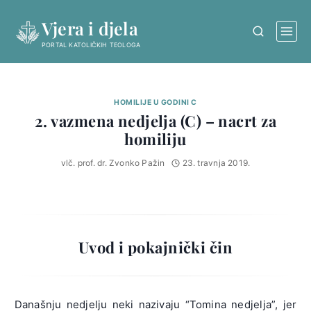
Skip
Vjera i djela
to
content
PORTAL KATOLIČKIH TEOLOGA
HOMILIJE U GODINI C
2. vazmena nedjelja (C) – nacrt za
homiliju
vlč. prof. dr. Zvonko Pažin
23. travnja 2019.
Uvod i pokajnički čin
Današnju nedjelju neki nazivaju “Tomina nedjelja”, jer