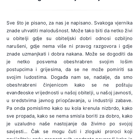
Sve što je pisano, za nas je napisano. Svakoga vjernika
znade uhvatiti malodušnost. Može tako biti da netko živi
u obitelji gdje su obiteljski dobri odnosi ozbiljno
narušeni, gdje nema više ni pravog razgovora i gdje
znade uzmanjkati i dobra nakana. Može se dogoditi da
je netko posvema obeshrabren svojim lošim
postupcima i grijesima, da se ne može pomiriti sa
svojim ludostima. Događa nam se, nadalje, da smo
obeshrabreni činjenicom kako se ne poštuju
evanđeoske vrijednosti u našoj obitelji, u našoj javnosti,
u sredstvima javnog priopćavanja, u industriji zabave.
Pa onda pomislimo kako su kola krenula nizbrdo, kako
sve propada, kako se nema smisla boriti za dobro, kako
je uzaludno naše nastojanje da živimo po svojoj
savjesti… Čak se mogu čuti i zloguki proroci koji