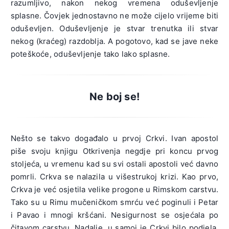
razumljivo, nakon nekog vremena oduševljenje
splasne. Čovjek jednostavno ne može cijelo vrijeme biti
oduševljen. Oduševljenje je stvar trenutka ili stvar
nekog (kraćeg) razdoblja. A pogotovo, kad se jave neke
poteškoće, oduševljenje tako lako splasne.
Ne boj se!
Nešto se takvo događalo u prvoj Crkvi. Ivan apostol
piše svoju knjigu Otkrivenja negdje pri koncu prvog
stoljeća, u vremenu kad su svi ostali apostoli već davno
pomrli. Crkva se nalazila u višestrukoj krizi. Kao prvo,
Crkva je već osjetila velike progone u Rimskom carstvu.
Tako su u Rimu mučeničkom smrću već poginuli i Petar
i Pavao i mnogi kršćani. Nesigurnost se osjećala po
čitavom carstvu. Nadalje, u samoj je Crkvi bilo podjela.