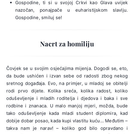
Gospodine, ti si u svojoj Crkvi kao Glava uvijek
nazočan, ponajpače u euharistijskom slavlju.
Gospodine, smiluj se!
Nacrt za homiliju
Čovjek se u svojim osjećajima mijenja. Dogodi se, eto,
da bude ushićen i izvan sebe od radosti zbog nekog
sretnog događaja. Evo, na primjer, u mladoj se obitelji
rodi prvo dijete. Kolika sreća, kolika radost, koliko
oduševljenje i mladih roditelja i djedova i baka i sve
rodbine i znanaca. U malo manjoj mjeri, možda, bude
tako oduševljenje kada mladi student diplomira, kad
dobije dobar posao, kada kupi vlastitu kuću… Međutim –
takva nam je narav! – koliko god bilo opravdano i