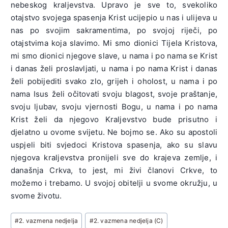
nebeskog kraljevstva. Upravo je sve to, svekoliko
otajstvo svojega spasenja Krist ucijepio u nas i ulijeva u
nas po svojim sakramentima, po svojoj riječi, po
otajstvima koja slavimo. Mi smo dionici Tijela Kristova,
mi smo dionici njegove slave, u nama i po nama se Krist
i danas želi proslavljati, u nama i po nama Krist i danas
želi pobijediti svako zlo, grijeh i oholost, u nama i po
nama Isus želi očitovati svoju blagost, svoje praštanje,
svoju ljubav, svoju vjernosti Bogu, u nama i po nama
Krist želi da njegovo Kraljevstvo bude prisutno i
djelatno u ovome svijetu. Ne bojmo se. Ako su apostoli
uspjeli biti svjedoci Kristova spasenja, ako su slavu
njegova kraljevstva pronijeli sve do krajeva zemlje, i
današnja Crkva, to jest, mi živi članovi Crkve, to
možemo i trebamo. U svojoj obitelji u svome okružju, u
svome životu.
Post
#
2. vazmena nedjelja
#
2. vazmena nedjelja (C)