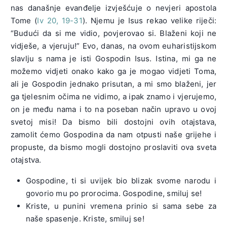
nas današnje evanđelje izvješćuje o nevjeri apostola
Tome (
Iv 20, 19-31
). Njemu je Isus rekao velike riječi:
“Budući da si me vidio, povjerovao si. Blaženi koji ne
vidješe, a vjeruju!” Evo, danas, na ovom euharistijskom
slavlju s nama je isti Gospodin Isus. Istina, mi ga ne
možemo vidjeti onako kako ga je mogao vidjeti Toma,
ali je Gospodin jednako prisutan, a mi smo blaženi, jer
ga tjelesnim očima ne vidimo, a ipak znamo i vjerujemo,
on je među nama i to na poseban način upravo u ovoj
svetoj misi! Da bismo bili dostojni ovih otajstava,
zamolit ćemo Gospodina da nam otpusti naše grijehe i
propuste, da bismo mogli dostojno proslaviti ova sveta
otajstva.
Gospodine, ti si uvijek bio blizak svome narodu i
govorio mu po prorocima. Gospodine, smiluj se!
Kriste, u punini vremena prinio si sama sebe za
naše spasenje. Kriste, smiluj se!