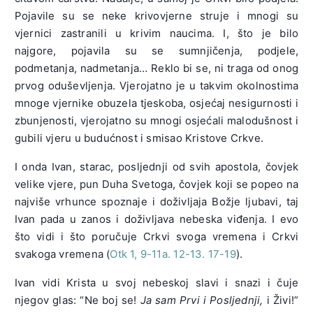
Pojavile su se neke krivovjerne struje i mnogi su
vjernici zastranili u krivim naucima. I, što je bilo
najgore, pojavila su se sumnjičenja, podjele,
podmetanja, nadmetanja… Reklo bi se, ni traga od onog
prvog oduševljenja. Vjerojatno je u takvim okolnostima
mnoge vjernike obuzela tjeskoba, osjećaj nesigurnosti i
zbunjenosti, vjerojatno su mnogi osjećali malodušnost i
gubili vjeru u budućnost i smisao Kristove Crkve.
I onda Ivan, starac, posljednji od svih apostola, čovjek
velike vjere, pun Duha Svetoga, čovjek koji se popeo na
najviše vrhunce spoznaje i doživljaja Božje ljubavi, taj
Ivan pada u zanos i doživljava nebeska viđenja. I evo
što vidi i što poručuje Crkvi svoga vremena i Crkvi
svakoga vremena (
Otk 1, 9-11a. 12-13. 17-19
).
Ivan vidi Krista u svoj nebeskoj slavi i snazi i čuje
njegov glas: “Ne boj se!
Ja sam Prvi i Posljednji,
i Živi!”