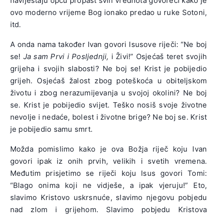
naviještaju opću propast svih vrednota govoreći kako je
ovo moderno vrijeme Bog ionako predao u ruke Sotoni,
itd.
A onda nama također Ivan govori Isusove riječi: “Ne boj
se!
Ja sam Prvi i Posljednji,
i Živi!” Osjećaš teret svojih
grijeha i svojih slabosti? Ne boj se! Krist je pobijedio
grijeh. Osjećaš žalost zbog poteškoća u obiteljskom
životu i zbog nerazumijevanja u svojoj okolini? Ne boj
se. Krist je pobijedio svijet. Teško nosiš svoje životne
nevolje i nedaće, bolest i životne brige? Ne boj se. Krist
je pobijedio samu smrt.
Možda pomislimo kako je ova Božja riječ koju Ivan
govori ipak iz onih prvih, velikih i svetih vremena.
Međutim prisjetimo se riječi koju Isus govori Tomi:
“Blago onima koji ne vidješe, a ipak vjeruju!” Eto,
slavimo Kristovo uskrsnuće, slavimo njegovu pobjedu
nad zlom i grijehom. Slavimo pobjedu Kristova