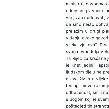
ministru“, govorimo 
odnosno glavnom ure
varljiva i nedohvatlj
da smo nešto dohvati
prelazim u drugi pla
viđenju ovako govori I
vijeke vjekova“. Prvi
svoga evanđelja veli
Ta Riječ za kršćane j
je Krist jedini i ap
ljudskom tijelu ne pre
a evo živim u vijeke
teolog, može razumje
odbačenost, smrt na 
s Bogom koji je svem
poštedjeti tih strahot