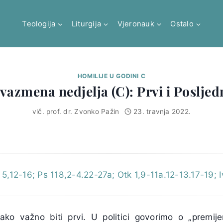
Teologija
Liturgija
Vjeronauk
Ostalo
HOMILIJE U GODINI C
 vazmena nedjelja (C): Prvi i Posljed
vlč. prof. dr. Zvonko Pažin
23. travnja 2022.
 5,12-16; Ps 118,2-4.22-27a; Otk 1,9-11a.12-13.17-19; 
ako važno biti prvi. U politici govorimo o „premij