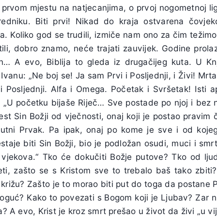
o prvom mjestu na natjecanjima, o prvoj nogometnoj li
dniku. Biti prvi! Nikad do kraja ostvarena čovjek
iva. Koliko god se trudili, izmiče nam ono za čim težimo
li, dobro znamo, neće trajati zauvijek. Godine prolaz
n… A evo, Biblija to gleda iz drugačijeg kuta. U Knji
vanu: „Ne boj se! Ja sam Prvi i Posljednji, i Živi! Mrt
 i Posljednji. Alfa i Omega. Početak i Svršetak! Isti 
: „U početku bijaše Riječ… Sve postade po njoj i bez n
est Sin Božji od vječnosti, onaj koji je postao pravi
solutni Prvak. Pa ipak, onaj po kome je sve i od kojeg
staje biti Sin Božji, bio je podložan osudi, muci i smr
 vjekova.“ Tko će dokučiti Božje putove? Tko od ljudi
ti, zašto se s Kristom sve to trebalo baš tako zbiti
križu? Zašto je to morao biti put do toga da postane P
oguć? Kako to povezati s Bogom koji je Ljubav? Zar 
a? A evo, Krist je kroz smrt prešao u život da živi „u vi