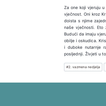
Za one koji vjeruju 
vječnost. Oni kroz Kr
doista s njime zajed
naše vječnosti. Eto 
Budući da imaju vjeru 
obilje i oskudica. Kr
i duboke nutarnje r
posljednji. Živjeti u t
Post
#
2. vazmena nedjelja
Tags: