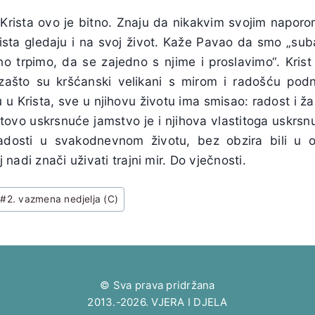
u Krista ovo je bitno. Znaju da nikakvim svojim napo
ista gledaju i na svoj život. Kaže Pavao da smo „suba
no trpimo, da se zajedno s njime i proslavimo“. Krist
zašto su kršćanski velikani s mirom i radošću podn
u Krista, sve u njihovu životu ima smisao: radost i žal
istovo uskrsnuće jamstvo je i njihova vlastitoga uskrsnu
adosti u svakodnevnom životu, bez obzira bili u ov
oj nadi znači uživati trajni mir. Do vječnosti.
#
2. vazmena nedjelja (C)
© Sva prava pridržana
2013.-2026. VJERA I DJELA