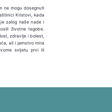
rom ne mogu dosegnuti
štinici Kristovi, kada
 je zalog naše nade i
osili životne tegobe.
ost, zdravlje i bolest,
ća, ali i jamstvo mira
ome svijetu prvi ili