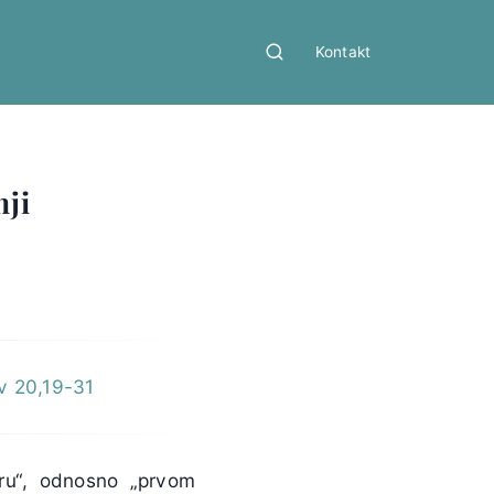
Kontakt
nji
Iv 20,19-31
eru“, odnosno „prvom