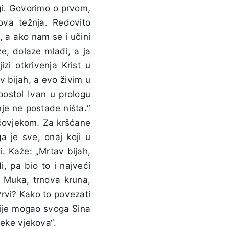
gi. Govorimo o prvom,
ova težnja. Redovito
, a ako nam se i učini
e, dolaze mlađi, a ja
zi otkrivenja Krist u
av bijah, a evo živim u
apostol Ivan u prologu
je ne postade ništa.“
m čovjekom. Za kršćane
a je sve, onaj koji u
ti. Kaže: „Mrtav bijah,
, pa bio to i najveći
? Muka, trnova kruna,
rvi? Kako to povezati
nije mogao svoga Sina
jeke vjekova“.