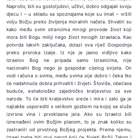
Naprotiv, bili su gostoljubivi, učtivi, dobro odgajali svoju
djecu i – u skladu sa spoznajama koje su imali – vršili
volju Božju preko življenja moralnih načela. Shvatili su
kako među ovim strancima mnogi provode život koji
mora biti Bogu miliji nego život mnogih Izraelaca. Kao
potvrda takvih zaključaka, dolazi ova riječ Gospodnja
preko proroka Izaije. Iz nje je jasno vidljivo kako
Izraelov Bog ne pripada samo Izraelcima, nije
nacionalni Bog nego je gospodar cijelog svijeta. On
vodi računa o svima, među svima sije dobro i čeka tko
će nadahnuće dobra prihvatiti i živjeti. Štoviše, obećava
buduće, eshatološko zajedničko kraljevstvo za sve
narode. To će biti kraljevstvo sreće i mira i zato ga je
najlakše usporediti s velikom gozbom na kojoj se služe
izvrsna vina i prvoklasna jela. Ako su Izraelci bili
iznenađeni ovim Božjim planom, to je znak koliko su
zastranili od prvotnog Božjeg projekta. Prema njemu,
Izrael treba biti prvi narod koji će živjeti Božji Zakon i