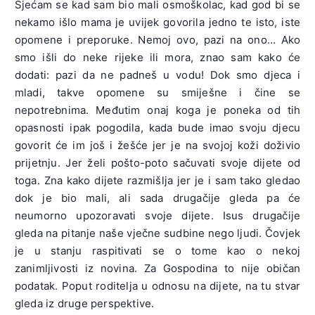
Sjećam se kad sam bio mali osmoškolac, kad god bi se
nekamo išlo mama je uvijek govorila jedno te isto, iste
opomene i preporuke. Nemoj ovo, pazi na ono… Ako
smo išli do neke rijeke ili mora, znao sam kako će
dodati: pazi da ne padneš u vodu! Dok smo djeca i
mladi, takve opomene su smiješne i čine se
nepotrebnima. Međutim onaj koga je poneka od tih
opasnosti ipak pogodila, kada bude imao svoju djecu
govorit će im još i žešće jer je na svojoj koži doživio
prijetnju. Jer želi pošto-poto sačuvati svoje dijete od
toga. Zna kako dijete razmišlja jer je i sam tako gledao
dok je bio mali, ali sada drugačije gleda pa će
neumorno upozoravati svoje dijete. Isus drugačije
gleda na pitanje naše vječne sudbine nego ljudi. Čovjek
je u stanju raspitivati se o tome kao o nekoj
zanimljivosti iz novina. Za Gospodina to nije običan
podatak. Poput roditelja u odnosu na dijete, na tu stvar
gleda iz druge perspektive.