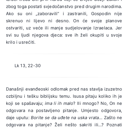
zbog toga postati svjedočanstvo pred drugim narodima.
Ako su oni „zaboravili“ i zastranili, Gospodin nije
skrenuo ni lijevo ni desno. On će svoje planove
ostvariti, uz veće ili manje sudjelovanje Izraelaca. Jer
svi su ljudi njegova djeca: sve ih želi okupiti u svoje
krilo i usrećiti.
Lk 13, 22-30
Današnji evanđeoski odlomak pred nas stavlja izuzetno
ozbiljnu i tešku biblijsku temu. Isusa pitaju koliko ih je
koji se spašavaju;
ima li ih malo
? Ili mnogo? No, On ne
odgovara na postavljeno pitanje. Umjesto odgovora,
daje uputu:
Borite se da uđete na uska vrata
… Zašto ne
odgovara na pitanje? Želi nešto sakriti ili…? Poznati