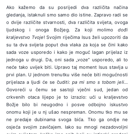
Ako kažemo da su posrijedi dva različita načina
gledanja, istaknuli smo samo dio istine. Zapravo radi se
o dvije različite stvarnosti, dva različita svijeta, ovoga
ljudskog i onoga Božjeg. Za koji molimo
dođi
kraljevstvo Tvoje
! Svojim riječima Isus želi upozoriti da
su ta dva svijeta poput dva vlaka za koja se čini kako
sada voze usporedo i kako je moguć lagan prijelaz iz
jednoga u drugi. Da, oni sada „voze“ usporedo, ali to
neće tako uvijek biti. Upravo taj moment Isus stavlja u
prvi plan. U jednom trenutku više neće biti mogućnosti
prijelaza a ljudi će se čuditi:
pa mi smo s tobom jeli
…
Govoreći u čemu se sastoji vječni sud, jedan od
crkvenih otaca lijepo je to izrazio: ući u kraljevstvo
Božje bilo bi neugodno i posve odbojno iskustvo
onomu koji je u nj ušao nespreman. Onomu tko mu se
ne predaje dubinama svoga bića. Tko ga ondje ne
osjeća svojim zavičajem. Iako su mnogi nezadovoljni