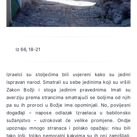
Iz 66, 18-21
Izraelci su stoljećima bili uvjereni kako su jedini
ispravan narod. Smatrali su sebe jedinima koji su vršili
Zakon Božji i stoga jedinim pravednima. Imali su
averziju prema strancima smatrajući se boljima od njih
pa su ih proroci u Božje ime opominjali. No, povijesni
događaji – napose odlazak Izraelaca u babilonsko
sužanjstvo – uzrokovat će velike promjene. Ondje
upoznaju mnogo stranaca i polako opažaju: nisu bili
tako loši, toliko nemoralni kakvima su ih oni zamišljali.