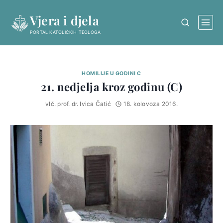
Skip
Vjera i djela
to
content
PORTAL KATOLIČKIH TEOLOGA
HOMILIJE U GODINI C
21. nedjelja kroz godinu (C)
vlč. prof. dr. Ivica Čatić
18. kolovoza 2016.