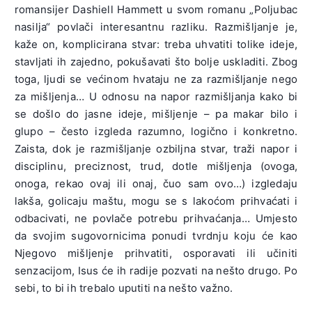
romansijer Dashiell Hammett u svom romanu „Poljubac
nasilja“ povlači interesantnu razliku. Razmišljanje je,
kaže on, komplicirana stvar: treba uhvatiti tolike ideje,
stavljati ih zajedno, pokušavati što bolje uskladiti. Zbog
toga, ljudi se većinom hvataju ne za razmišljanje nego
za mišljenja… U odnosu na napor razmišljanja kako bi
se došlo do jasne ideje, mišljenje – pa makar bilo i
glupo – često izgleda razumno, logično i konkretno.
Zaista, dok je razmišljanje ozbiljna stvar, traži napor i
disciplinu, preciznost, trud, dotle mišljenja (ovoga,
onoga, rekao ovaj ili onaj, čuo sam ovo…) izgledaju
lakša, golicaju maštu, mogu se s lakoćom prihvaćati i
odbacivati, ne povlače potrebu prihvaćanja… Umjesto
da svojim sugovornicima ponudi tvrdnju koju će kao
Njegovo mišljenje prihvatiti, osporavati ili učiniti
senzacijom, Isus će ih radije pozvati na nešto drugo. Po
sebi, to bi ih trebalo uputiti na nešto važno.