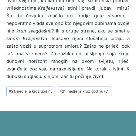
ovim svijetom, koliko ima onih koji su istinski predani
vrijednostima
Kraljevstva
? Istini i pravdi, ljubavi i miru?
Što bi čovjeku značilo ući ondje gdje stvarno i
nepovratno vlada sve ono što njegovim dubinama ovdje
nije
kruh svagdašnji
? Ili s druge strane, ako se smatra
sinom Kraljevstva
, Isusove riječi slušatelja pitaju: a
zašto voziš u suprotnom smjeru? Zašto ne prijeći dok
još ima vremena? Za razliku od mišljenja koja kroje
duhovni horizont mnogih na ovom svijetu, riječi
evanđelja pozivaju na razmišljanje. Na korak k Istini. K
duboku suglasju s njom. Jer tu počinje život.
Post
#
21. nedjelja kroz godinu
#
21. nedjelja kroz godinu (C)
Tags: