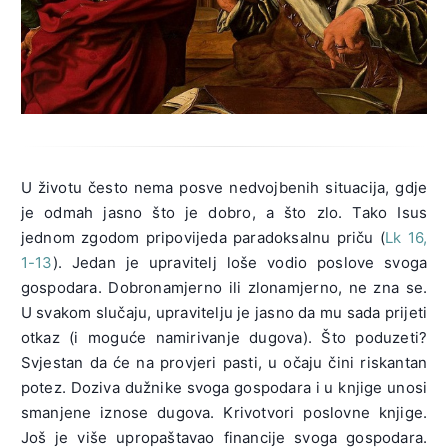
U životu često nema posve nedvojbenih situacija, gdje
je odmah jasno što je dobro, a što zlo. Tako Isus
jednom zgodom pripovijeda paradoksalnu priču (
Lk 16,
1-13
). Jedan je upravitelj loše vodio poslove svoga
gospodara. Dobronamjerno ili zlonamjerno, ne zna se.
U svakom slučaju, upravitelju je jasno da mu sada prijeti
otkaz (i moguće namirivanje dugova). Što poduzeti?
Svjestan da će na provjeri pasti, u očaju čini riskantan
potez. Doziva dužnike svoga gospodara i u knjige unosi
smanjene iznose dugova. Krivotvori poslovne knjige.
Još je više upropaštavao financije svoga gospodara.