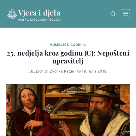
Skip
Vjera i djela
to
content
PORTAL KATOLIČKIH TEOLOGA
HOMILIJE U GODINI C
25. nedjelja kroz godinu (C): Nepošteni
upravitelj
vlč. prof. dr. Zvonko Pažin
19. rujna 2019.