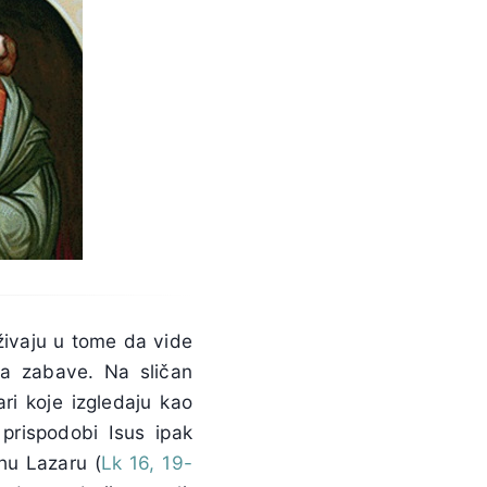
uživaju u tome da vide
ija zabave. Na sličan
ri koje izgledaju kao
 prispodobi Isus ipak
hu Lazaru (
Lk 16, 19-