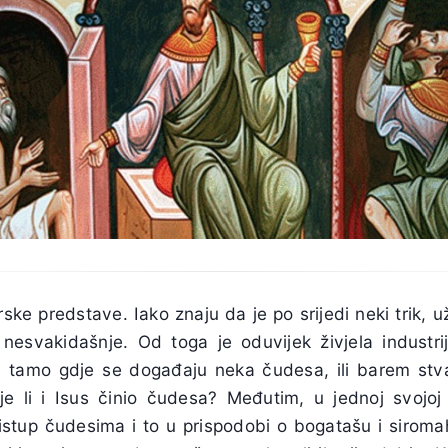
ske predstave. Iako znaju da je po srijedi neki trik, 
 nesvakidašnje. Od toga je oduvijek živjela industr
iti tamo gdje se događaju neka čudesa, ili barem stva
e li i Isus činio čudesa? Međutim, u jednoj svojoj
ristup čudesima i to u prispodobi o bogatašu i siroma