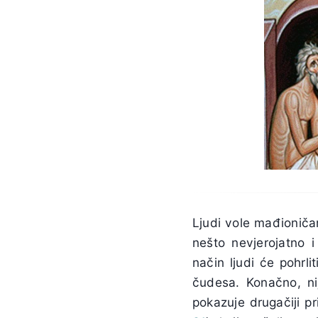
Ljudi vole mađioničar
nešto nevjerojatno i
način ljudi će pohrl
čudesa. Konačno, nij
pokazuje drugačiji p