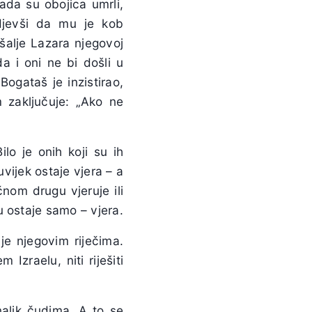
Kada su obojica umrli,
djevši da mu je kob
šalje Lazara njegovoj
a i oni ne bi došli u
ogataš je inzistirao,
 zaključuje: „Ako ne
lo je onih koji su ih
uvijek ostaje vjera – a
nom drugu vjeruje ili
 ostaje samo – vjera.
je njegovim riječima.
Izraelu, niti riješiti
nalik čudima. A to se