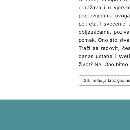
odražava i u vjersk
propovijedima ovoga
pokreta. I svećenici
obljetnicama, poziva
pomak. Ono što stvar
Traži se redovit, če
danas ustane i sveti 
život? Ne. Ono bitno 
Post
#
26. nedjelja kroz godin
Tags: