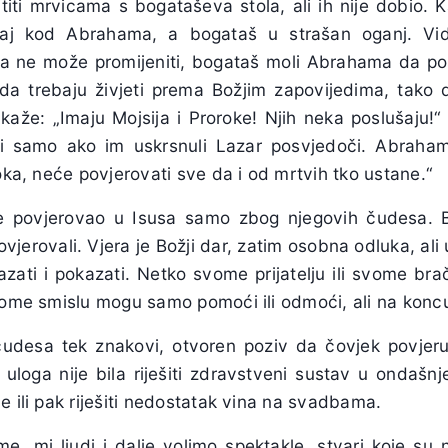
sititi mrvicama s bogataševa stola, ali ih nije dobio. 
raj kod Abrahama, a bogataš u strašan oganj. Vi
a ne može promijeniti, bogataš moli Abrahama da po
 da trebaju živjeti prema Božjim zapovijedima, tako d
že: „Imaju Mojsija i Proroke! Njih neka poslušaju!“ B
ti samo ako im uskrsnuli Lazar posvjedoči. Abraham
roka, neće povjerovati sve da i od mrtvih tko ustane.“
e povjerovao u Isusa samo zbog njegovih čudesa. Bi
povjerovali. Vjera je Božji dar, zatim osobna odluka, ali 
ati i pokazati. Netko svome prijatelju ili svome brač
 tome smislu mogu samo pomoći ili odmoći, ali na koncu
udesa tek znakovi, otvoren poziv da čovjek povjeru
loga nije bila riješiti zdravstveni sustav u ondašnjem 
e ili pak riješiti nedostatak vina na svadbama.
e, mi ljudi i dalje volimo spektakle, stvari koje su 