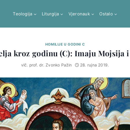
Teologija
Liturgija
Vjeronauk
Ostalo
HOMILIJE U GODINI C
elja kroz godinu (C): Imaju Mojsija 
vlč. prof. dr. Zvonko Pažin
28. rujna 2019.