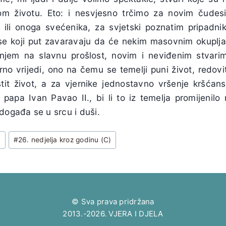
om životu. Eto: i nesvjesno trčimo za novim čudes
 ili onoga svećenika, za svjetski poznatim pripad
 se koji put zavaravaju da će nekim masovnim okuplj
njem na slavnu prošlost, novim i neviđenim stvarim
no vrijedi, ono na čemu se temelji puni život, redovit
stit život, a za vjernike jednostavno vršenje kršćans
papa Ivan Pavao II., bi li to iz temelja promijenilo n
događa se u srcu i duši.
u
#
26. nedjelja kroz godinu (C)
© Sva prava pridržana
2013.-2026. VJERA I DJELA