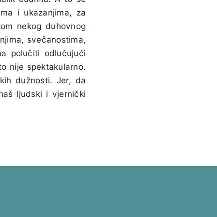
ima i ukazanjima, za
nikom nekog duhovnog
anjima, svečanostima,
a polučiti odlučujući
o nije spektakularno.
kih dužnosti. Jer, da
aš ljudski i vjernički