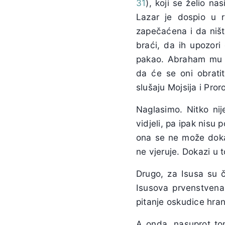
31
), koji se želio na
Lazar je dospio u 
zapečaćena i da ništ
braći, da ih upozori
pakao. Abraham mu ka
da će se oni obrati
slušaju Mojsija i Pro
Naglasimo. Nitko nij
vidjeli, pa ipak nisu 
ona se ne može dokaz
ne vjeruje. Dokazi u
Drugo, za Isusa su č
Isusova prvenstvena u
pitanje oskudice hran
A onda, nasuprot tom