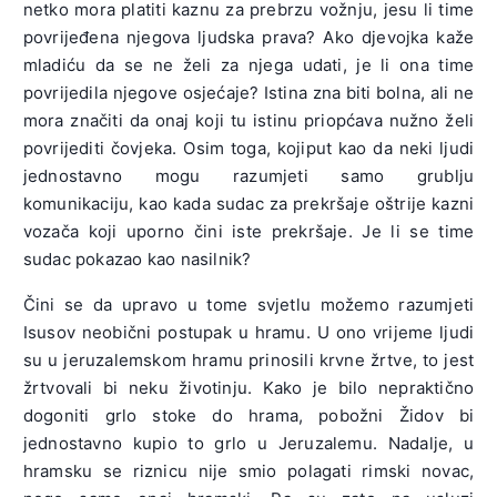
netko mora platiti kaznu za prebrzu vožnju, jesu li time
povrijeđena njegova ljudska prava? Ako djevojka kaže
mladiću da se ne želi za njega udati, je li ona time
povrijedila njegove osjećaje? Istina zna biti bolna, ali ne
mora značiti da onaj koji tu istinu priopćava nužno želi
povrijediti čovjeka. Osim toga, kojiput kao da neki ljudi
jednostavno mogu razumjeti samo grublju
komunikaciju, kao kada sudac za prekršaje oštrije kazni
vozača koji uporno čini iste prekršaje. Je li se time
sudac pokazao kao nasilnik?
Čini se da upravo u tome svjetlu možemo razumjeti
Isusov neobični postupak u hramu. U ono vrijeme ljudi
su u jeruzalemskom hramu prinosili krvne žrtve, to jest
žrtvovali bi neku životinju. Kako je bilo nepraktično
dogoniti grlo stoke do hrama, pobožni Židov bi
jednostavno kupio to grlo u Jeruzalemu. Nadalje, u
hramsku se riznicu nije smio polagati rimski novac,