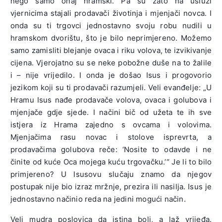
nego samo onaj hramski. Pa su zato na usluzi
vjernicima stajali prodavači životinja i mjenjači novca. I
onda su ti trgovci jednostavno svoju robu nudili u
hramskom dvorištu, što je bilo neprimjereno. Možemo
samo zamisliti blejanje ovaca i riku volova, te izvikivanje
cijena. Vjerojatno su se neke pobožne duše na to žalile
i – nije vrijedilo. I onda je došao Isus i progovorio
jezikom koji su ti prodavači razumjeli. Veli evanđelje: „U
Hramu Isus nađe prodavače volova, ovaca i golubova i
mjenjače gdje sjede. I načini bič od užeta te ih sve
istjera iz Hrama zajedno s ovcama i volovima.
Mjenjačima rasu novac i stolove isprevrta, a
prodavačima golubova reče: ‘Nosite to odavde i ne
činite od kuće Oca mojega kuću trgovačku.’“ Je li to bilo
primjereno? U Isusovu slučaju znamo da njegov
postupak nije bio izraz mržnje, prezira ili nasilja. Isus je
jednostavno načinio reda na jedini mogući način.
Veli mudra poslovica da istina boli, a laž vrijeđa.