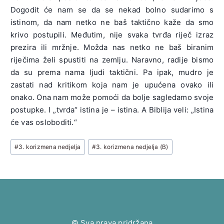
Dogodit će nam se da se nekad bolno sudarimo s
istinom, da nam netko ne baš taktično kaže da smo
krivo postupili. Međutim, nije svaka tvrđa riječ izraz
prezira ili mržnje. Možda nas netko ne baš biranim
riječima želi spustiti na zemlju. Naravno, radije bismo
da su prema nama ljudi taktični. Pa ipak, mudro je
zastati nad kritikom koja nam je upućena ovako ili
onako. Ona nam može pomoći da bolje sagledamo svoje
postupke. I „tvrda“ istina je – istina. A Biblija veli: „Istina
će vas osloboditi.“
Post
#
3. korizmena nedjelja
#
3. korizmena nedjelja (B)
Tags:
© Sva prava pridržana