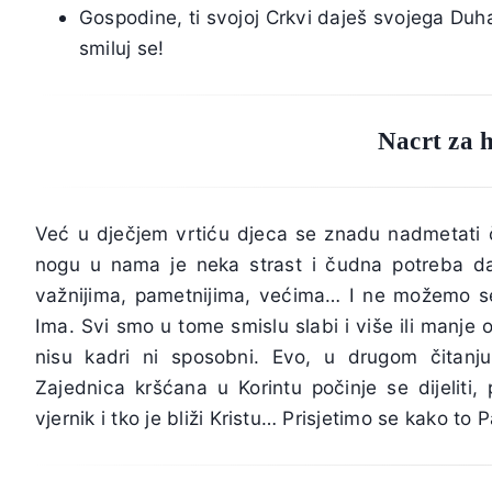
Gospodine, ti svojoj Crkvi daješ svojega Duha
smiluj se!
Nacrt za 
Već u dječjem vrtiću djeca se znadu nadmetati čiji
nogu u nama je neka strast i čudna potreba d
važnijima, pametnijima, većima… I ne možemo se
Ima. Svi smo u tome smislu slabi i više ili manje 
nisu kadri ni sposobni. Evo, u drugom čitanju
Zajednica kršćana u Korintu počinje se dijeliti
vjernik i tko je bliži Kristu… Prisjetimo se kako t