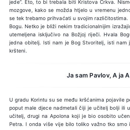
jede”. Eto, to bi trebala biti Kristova Crkva. Nis
mozgove, kako se možda htjelo u vremenu jednoum
se tek trebamo prihvaćati u svojim različitostima.
Bogu. Netko je bliži nekim tradicionalnijim izraža
utemeljena isključivo na Božjoj riječi. Hvala B
jedna obitelj. Isti nam je Bog Stvoritelj, isti na
kršteni.
Ja sam Pavlov, A ja A
U gradu Korintu su se među kršćanima pojavile p
poput male djece nadmetali čiji je učitelj bolji ili
učitelj, drugi na Apolona koji je bio osobito učen 
Petra. I onda više vije bilo toliko važno tko smo