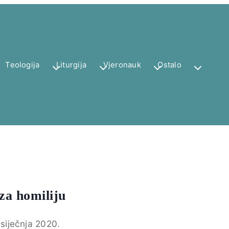
Teologija
Liturgija
Vjeronauk
Ostalo
 za homiliju
 siječnja 2020.