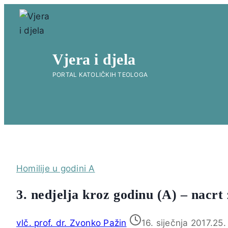
Skip
to
content
Vjera i djela
PORTAL KATOLIČKIH TEOLOGA
Homilije u godini A
3. nedjelja kroz godinu (A) – nacrt
vlč. prof. dr. Zvonko Pažin
16. siječnja 2017.
25.