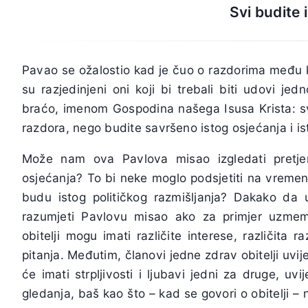
Svi budite i
Pavao se ožalostio kad je čuo o razdorima među k
su razjedinjeni oni koji bi trebali biti udovi jed
braćo, imenom Gospodina našega Isusa Krista: s
razdora, nego budite savršeno istog osjećanja i ist
Može nam ova Pavlova misao izgledati pretjera
osjećanja? To bi neke moglo podsjetiti na vremen
budu istog političkog razmišljanja? Dakako da 
razumjeti Pavlovu misao ako za primjer uzmem
obitelji mogu imati različite interese, različita 
pitanja. Međutim, članovi jedne zdrav obitelji uvij
će imati strpljivosti i ljubavi jedni za druge, u
gledanja, baš kao što – kad se govori o obitelji –