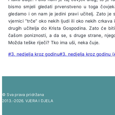
bismo smjeli gledati prvenstveno u toga čovjeka
gledamo i on nam je jedini pravi učitelj. Zato je 
vjernici “trče” oko nekih ljudi ili oko nekih crkav
drugih učitelja do Krista Gospodina. Zato će bit
čašom poniznosti, a da se, s druge strane, njego
Možda teške riječi? Tko ima uši, neka čuje.
Post
#
3. nedjelja kroz godinu
#
3. nedjelja kroz godinu (
Tags:
© Sva prava pridržana
2013.-2026. VJERA I DJELA