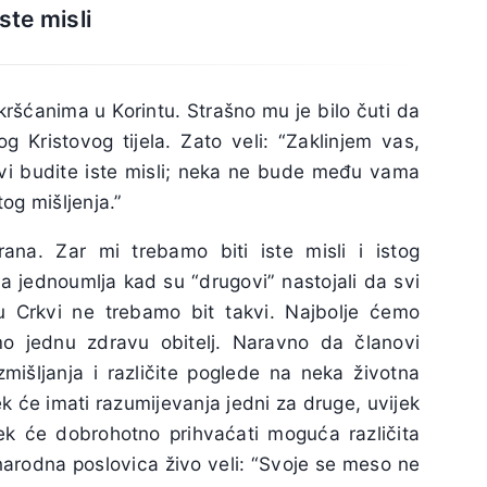
ste misli
ršćanima u Korintu. Strašno mu je bilo čuti da
nog Kristovog tijela. Zato veli: “Zaklinjem vas,
vi budite iste misli; neka ne bude među vama
og mišljenja.”
na. Zar mi trebamo biti iste misli i istog
a jednoumlja kad su “drugovi” nastojali da svi
u Crkvi ne trebamo bit takvi. Najbolje ćemo
o jednu zdravu obitelj. Naravno da članovi
razmišljanja i različite poglede na neka životna
ek će imati razumijevanja jedni za druge, uvijek
vijek će dobrohotno prihvaćati moguća različita
 narodna poslovica živo veli: “Svoje se meso ne