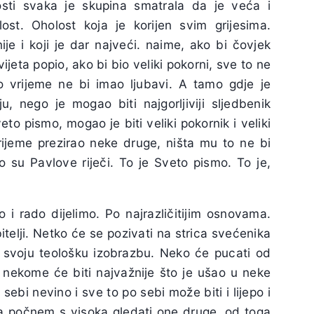
sti svaka je skupina smatrala da je veća i
ost. Oholost koja je korijen svim grijesima.
je i koji je dar najveći. naime, ako bi čovjek
jeta popio, ako bi bio veliki pokorni, sve to ne
sto vrijeme ne bi imao ljubavi. A tamo gdje je
, nego je mogao biti najgorljiviji sljedbenik
to pismo, mogao je biti veliki pokornik i veliki
rijeme prezirao neke druge, ništa mu to ne bi
To su Pavlove riječi. To je Sveto pismo. To je,
i rado dijelimo. Po najrazličitijim osnovama.
itelji. Netko će se pozivati na strica svećenika
a svoju teološku izobrazbu. Neko će pucati od
 nekome će biti najvažnije što je ušao u neke
ebi nevino i sve to po sebi može biti i lijepo i
a počnem s visoka gledati one druge, od toga