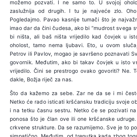
možemo pozvati. I ne samo to. U svojoj oholo
zaslužnija od drugih. I tu je najveće zlo. Ohol
Pogledajmo. Pavao kasnije tumači što je najvažni
imao dar da čini čudesa, ako bi “mudrost svega svi
bi ništa, ali baš ništa vrijedilo kad čovjek u i
oholost, tamo nema ljubavi. Eto, u ovom slučaju
Petrov ili Pavlov, mogao je savršeno poznavati Sve
govornik. Međutim, ako bi takav čovjek u isto v
vrijedilo. Čini se prestrogo ovako govoriti? Ne. 
dakle, Božja riječ za nas.
Što da kažemo za sebe. Zar ne da se i mi često 
Netko će rado isticati kršćansku tradiciju svoje ob
i na tetku časnu sestru. Netko će se pozivati n
ponosa što je član ove ili one kršćanske udruge.
crkvene strukture. Da se razumijemo. Sve je to po s
simpatično. Međutim, od trenutka kada zbog tog