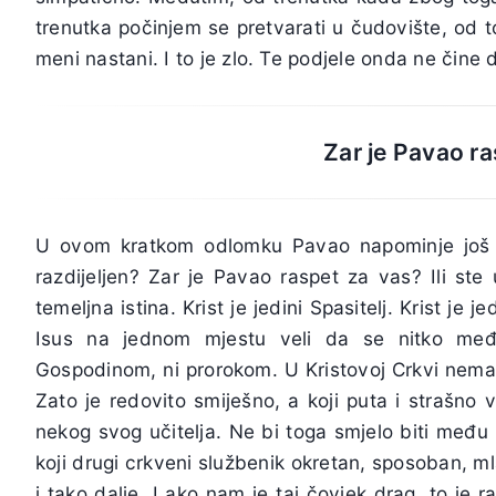
trenutka počinjem se pretvarati u čudovište, od t
meni nastani. I to je zlo. Te podjele onda ne čine 
Zar je Pavao r
U ovom kratkom odlomku Pavao napominje još je
razdijeljen? Zar je Pavao raspet za vas? Ili ste
temeljna istina. Krist je jedini Spasitelj. Krist je
Isus na jednom mjestu veli da se nitko međ
Gospodinom, ni prorokom. U Kristovoj Crkvi nema mj
Zato je redovito smiješno, a koji puta i strašno 
nekog svog učitelja. Ne bi toga smjelo biti među n
koji drugi crkveni službenik okretan, sposoban, mla
i tako dalje. I ako nam je taj čovjek drag, to je 