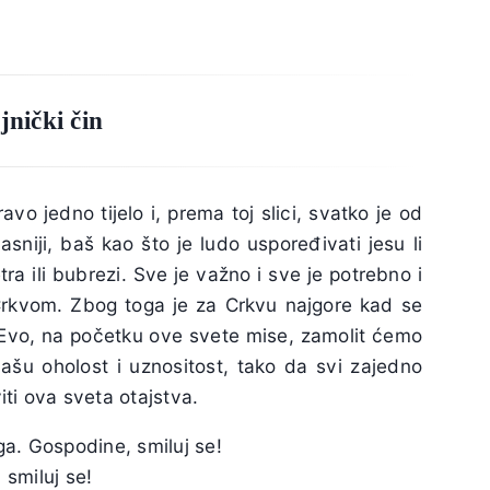
jnički čin
vo jedno tijelo i, prema toj slici, svatko je od
 časniji, baš kao što je ludo uspoređivati jesu li
etra ili bubrezi. Sve je važno i sve je potrebno i
 Crkvom. Zbog toga je za Crkvu najgore kad se
h. Evo, na početku ove svete mise, zamolit ćemo
šu oholost i uznositost, tako da svi zajedno
ti ova sveta otajstva.
ega. Gospodine, smiluj se!
, smiluj se!