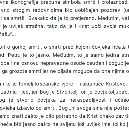
vna ikonografija prepuna simbola smrti i prolaznosti
vrlo strogim redovnicima bio uobičajen pozdrav (u
 se smrti!“ Svakako da je to pretjerano. Međutim, valj
rt je uvijek strašna, tako da je i Krist uoči svoje mu
 čašu“…
vori o gorkoj smrti, o smrti pred kojom čovjeka hvata
jedi Petru je to jasno. Međutim, to je samo jedna stra
zlobe i na osnovu nepravedne osude osuđen i pogubljen,
i ga grozote smrti jer ne bijaše moguće da ona njime o
 i to je temelj kršćanske vjere – uskrsnuće Kristovo. 
nju riječ, jer Bog je Stvoritelj, on je čovjekoljubac, 
Bog je stvorio čovjeka za neraspadljivost i učini
ovjeka izbavio od smrti, Bog „ni svoga sina nije pošte
mo znati zašto je bilo potrebno da Krist onako završi 
eće biti jasno zašto na svijetu još uvijek ima toliko j