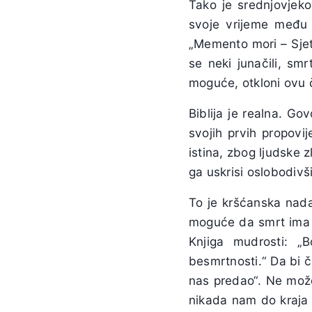
Tako je srednjovjeko
svoje vrijeme među 
„Memento mori – Sjeti
se neki junačili, sm
moguće, otkloni ovu
Biblija je realna. Go
svojih prvih propovi
istina, zbog ljudske 
ga uskrisi oslobodivš
To je kršćanska nada
moguće da smrt ima zad
Knjiga mudrosti: „
besmrtnosti.“ Da bi č
nas predao“. Ne može
nikada nam do kraja n