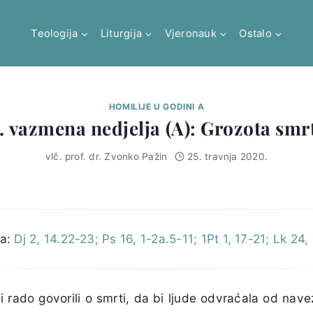
Teologija
Liturgija
Vjeronauk
Ostalo
HOMILIJE U GODINI A
. vazmena nedjelja (A): Grozota smr
vlč. prof. dr. Zvonko Pažin
25. travnja 2020.
ja:
Dj 2, 14.22-23; Ps 16, 1-2a.5-11; 1Pt 1, 17-21; Lk 24
i rado govorili o smrti, da bi ljude odvraćala od nav