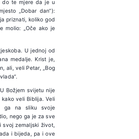
, do te mjere da je u
mjesto „Dobar dan“):
a priznati, koliko god
ke molio: „Oče ako je
 tjeskoba. U jednoj od
na medalje. Krist je,
 ali, veli Petar, „Bog
vlada“.
U Božjem svijetu nije
kako veli Biblija. Veli
o ga na sliku svoje
dio, nego ga je za sve
svoj zemaljski život,
ada i bijeda, pa i ove