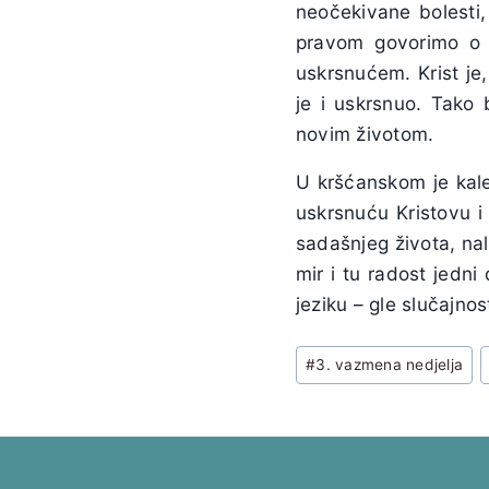
neočekivane bolesti
pravom govorimo o „
uskrsnućem. Krist je,
je i uskrsnuo. Tako 
novim životom.
U kršćanskom je kale
uskrsnuću Kristovu i
sadašnjeg života, na
mir i tu radost jedni
jeziku – gle slučajnos
Post
#
3. vazmena nedjelja
Tags: