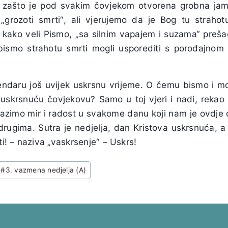
, zašto je pod svakim čovjekom otvorena grobna ja
grozoti smrti“, ali vjerujemo da je Bog tu strahotu
 kako veli Pismo, „sa silnim vapajem i suzama“ prešao
bismo strahotu smrti mogli usporediti s porođajnom
ndaru još uvijek uskrsnu vrijeme. O čemu bismo i mog
 uskrsnuću čovjekovu? Samo u toj vjeri i nadi, rekao
lazimo mir i radost u svakome danu koji nam je ovdje 
 drugima. Sutra je nedjelja, dan Kristova uskrsnuća, 
ti! – naziva „vaskrsenje“ – Uskrs!
#
3. vazmena nedjelja (A)