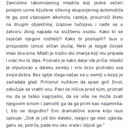
Zamislimo lakomislenog mladića koji jedne večeri
potajno uzme ključeve očevog skupocjenog automobila
te ga, pod utjecajem alkohola, razbije, prouzroči štetu
na drugim objektima, izazove tučnjavu i nađe se u
zatvoru zbog napada na službenu osobu. Kako bi se
osjećali njegovi roditelji? Kako bi postupili? Isus u
prispodobi iznosi sličan slučaj. Neki je bogat čovjek
imao dva sina. Mlađi je tražio dio imanja koji mu pripada
i otac mu to daje. Poznato je kako dalje ide priča: mladić
je otputovao u daleku zemlju i vrlo brzo protratio sva
svoja dobra. Bez igdje ičega našao se u zemlji u kojoj je
zavladala glad. Pritisnut nuždom da spasi goli život,
odlučuje se vratiti ocu. Past će ničice pred njim, priznati
mu da je teško sagriješio, da se više ne može zvati
njegovim sinom i zamoliti ga da ga primi kao najamnika.
I, što se dogodilo? Evo dramatične scene koju Isus
opisuje: „Dok je još bio daleko, njegov ga otac ugleda,
ganu se, potrča, pade mu oko vrata i izljubi ga.“