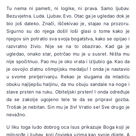
Tu nema ni pameti, ni logike, ni prava. Samo ljubav.
Bezuvjetna. Luda. Ljubav. Evo. Otac ga je ugledao dok je
bio još daleko. Znači, iščekivao je, stajao na prozoru.
Sigurno su do njega došli loši glasi o tome kako je
njegov sin potratio sva svoja bogatstva, kako se opijao i
razvratno živio. Nije se na to obazirao. Kad ga je
ugledao, onako star, potrčao mu je u susret. Ništa mu
nije spočitnuo. Pao mu je oko vrata i izljubio ga. Kao da
je osvojio zlatnu olimpijsku medalju! I onda je nastavio
u svome pretjerivanju. Rekao je slugama da mladiću
obuku najljepšu haljinu, da mu obuju sandale na noge i
stave prsten na ruku. Obiteljski prsten! I onda određuje
da se zakolje ugojeno tele te da se pripravi gozba.
Trošak je nebitan. Sin mu je živ! Vratio se! Sve drugo je
nevažno.
U liku toga ludo dobrog oca Isus prikazuje Boga koji je
milosrđe i ljubav, koji čovjeka uzima kao svoje dijete. A