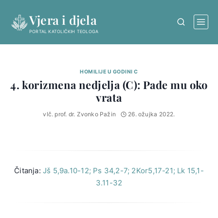
Skip
Vjera i djela
to
content
PORTAL KATOLIČKIH TEOLOGA
HOMILIJE U GODINI C
4. korizmena nedjelja (C): Pade mu oko
vrata
vlč. prof. dr. Zvonko Pažin
26. ožujka 2022.
Čitanja:
Jš 5,9a.10-12; Ps 34,2-7; 2Kor5,17-21; Lk 15,1-
3.11-32