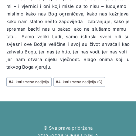
mi – i vjernici i oni koji misle da to nisu – ludujemo i
mislimo kako nas Bog ograničava, kako nas kažnjava,
kako nam stalno nešto zapovijeda i zabranjuje, kako je
spreman baciti nas u pakao, ako ne slušamo mamu i
tatu… Samo veliki ljudi, samo istinski sveci bili su
svjesni ove Božje veličine i svoj su život shvaćali kao
zahvalu Bogu, jer nas je htio, jer nas vodi, jer nas voli i
jer nam otvara cijelu vječnost. Blago onima koji u
takvog Boga vjeruju.
Post
#
4. korizmena nedjelja
#
4. korizmena nedjelja (C)
Tags:
© Sva prava pridržana
2013.-2026. VJERA I DJELA