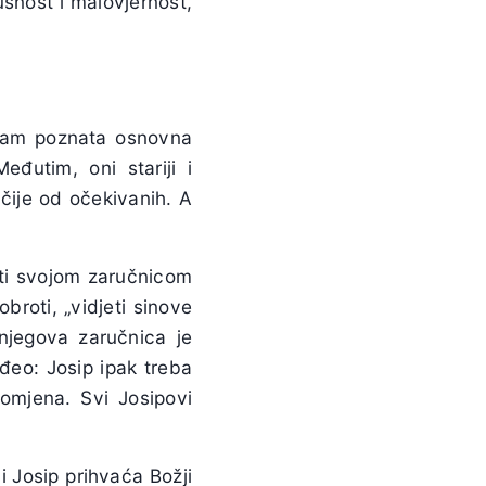
šnost i malovjernost,
nam poznata osnovna
eđutim, oni stariji i
ačije od očekivanih. A
ti svojom zaručnicom
broti, „vidjeti sinove
njegova zaručnica je
đeo: Josip ipak treba
omjena. Svi Josipovi
 i Josip prihvaća Božji