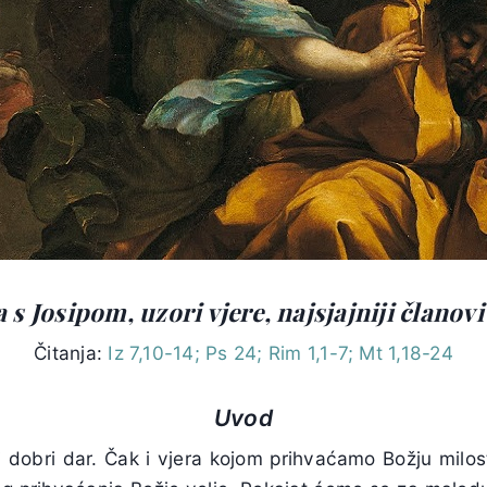
 s Josipom, uzori vjere, najsjajniji članov
Čitanja:
Iz 7,10-14; Ps 24; Rim 1,1-7; Mt 1,18-24
Uvod
dobri dar. Čak i vjera kojom prihvaćamo Božju milost,