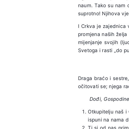
naum. Tako su nam obo
suprotno! Njihova vje
I Crkva je zajednica 
promjena naših želja 
mijenjanje svojih (l
Svetoga i rasti „do p
Draga braćo i sestre,
očitovati se; njega 
Dođi, Gospodine
Otkupitelju naš 
ispuni na nama d
Ti si od nas pri