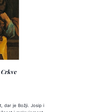
i Crkve
 dar je Božji. Josip i