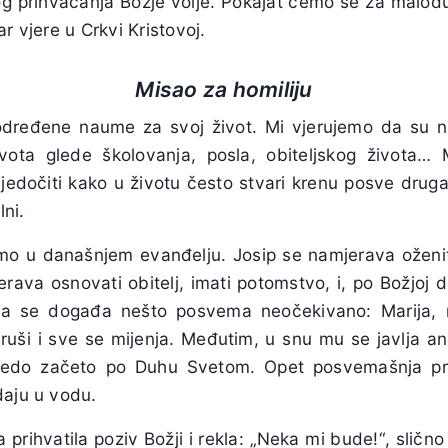
nog prihvaćanja Božje volje. Pokajat ćemo se za malodu
r vjere u Crkvi Kristovoj.
Misao za homiliju
određene naume za svoj život. Mi vjerujemo da su 
ota glede školovanja, posla, obiteljskog života… M
vjedočiti kako u životu često stvari krenu posve drug
lni.
imo u današnjem evanđelju. Josip se namjerava oženi
rava osnovati obitelj, imati potomstvo, i, po Božjoj do
nda se događa nešto posvema neočekivano: Marija, 
ruši i sve se mijenja. Međutim, u snu mu se javlja an
e čedo začeto po Duhu Svetom. Opet posvemašnja pr
daju u vodu.
ja prihvatila poziv Božji i rekla: „Neka mi bude!“, slično