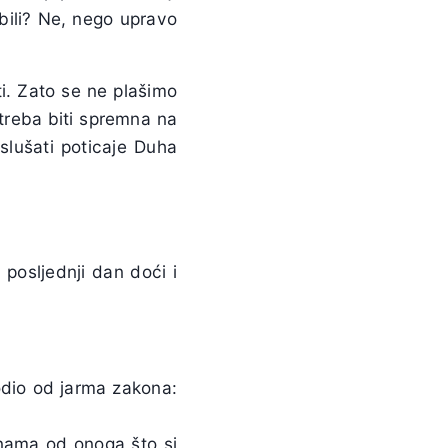
ubili? Ne, nego upravo
ti. Zato se ne plašimo
 treba biti spremna na
slušati poticaje Duha
 posljednji dan doći i
odio od jarma zakona:
 nama od onoga što si