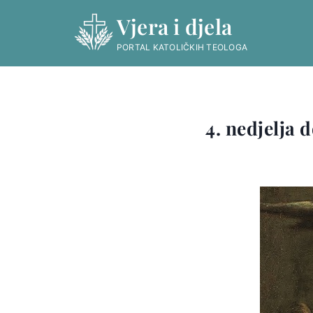
Skip
Vjera i djela
to
content
PORTAL KATOLIČKIH TEOLOGA
4. nedjelja 