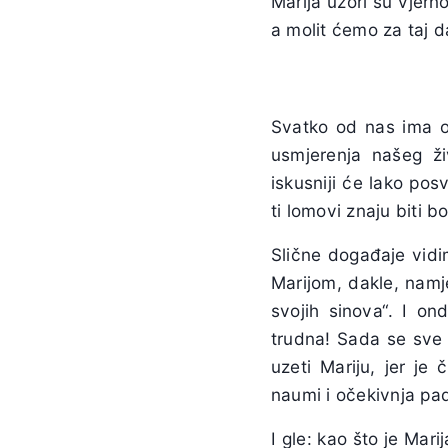
Marija uzori su vjer
a molit ćemo za taj da
Svatko od nas ima 
usmjerenja našeg živ
iskusniji će lako pos
ti lomovi znaju biti bo
Slične događaje vid
Marijom, dakle, namje
svojih sinova“. I o
trudna! Sada se sve 
uzeti Mariju, jer j
naumi i očekivnja pa
I gle: kao što je Mari