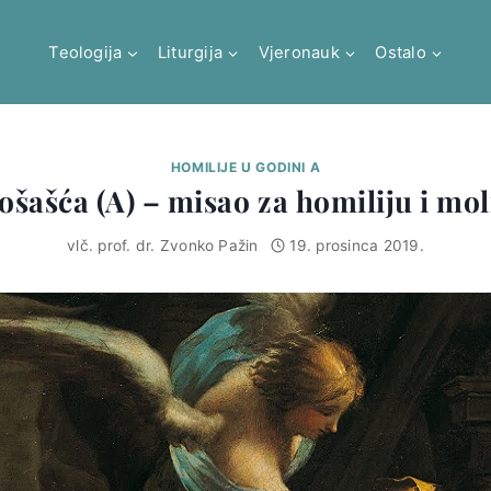
Teologija
Liturgija
Vjeronauk
Ostalo
HOMILIJE U GODINI A
došašća (A) – misao za homiliju i mol
vlč. prof. dr. Zvonko Pažin
19. prosinca 2019.