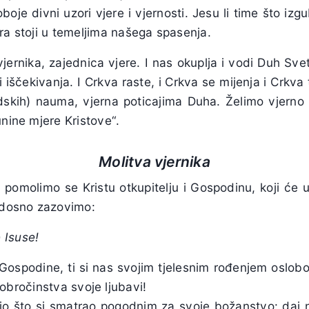
je divni uzori vjere i vjernosti. Jesu li time što izg
ra stoji u temeljima našega spasenja.
vjernika, zajednica vjere. I nas okuplja i vodi Duh Sve
i iščekivanja. I Crkva raste, i Crkva se mijenja i Crkva
judskih) nauma, vjerna poticajima Duha. Želimo vjerno 
unine mjere Kristove“.
Molitva vjernika
 pomolimo se Kristu otkupitelju i Gospodinu, koji će u
radosno zazovimo:
 Isuse!
i Gospodine, ti si nas svojim tjelesnim rođenjem oslob
obročinstva svoje ljubavi!
mio što si smatrao pogodnim za svoje božanstvo: daj