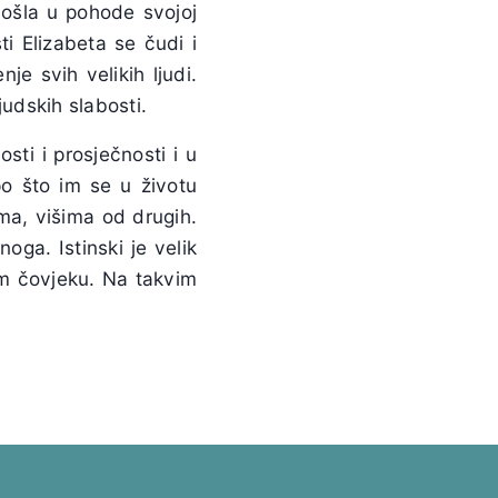
došla u pohode svojoj
sti Elizabeta se čudi i
e svih velikih ljudi.
judskih slabosti.
osti i prosječnosti i u
po što im se u životu
ma, višima od drugih.
oga. Istinski je velik
om čovjeku. Na takvim