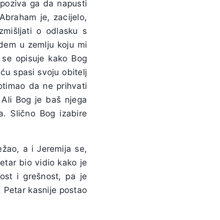
 poziva ga da napusti
Abraham je, zacijelo,
mišljati o odlasku s
odem u zemlju koju mi
 se opisuje kako Bog
ću spasi svoju obitelj
otimao da ne prihvati
 Ali Bog je baš njega
a. Slično Bog izabire
žao, a i Jeremija se,
tar bio vidio kako je
ost i grešnost, pa je
 Petar kasnije postao