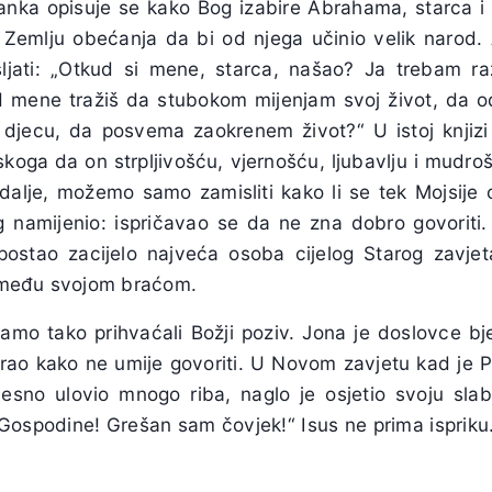
tanka opisuje se kako Bog izabire Abrahama, starca i
 Zemlju obećanja da bi od njega učinio velik narod. 
jati: „Otkud si mene, starca, našao? Ja trebam raz
od mene tražiš da stubokom mijenjam svoj život, da 
 djecu, da posvema zaokrenem život?“ U istoj knjizi
skoga da on strpljivošću, vjernošću, ljubavlju i mudroš
adalje, možemo samo zamisliti kako li se tek Mojsije 
 namijenio: ispričavao se da ne zna dobro govoriti.
 postao zacijelo najveća osoba cijelog Starog zavjet
 među svojom braćom.
samo tako prihvaćali Božji poziv. Jona je doslovce bje
arao kako ne umije govoriti. U Novom zavjetu kad je Pe
esno ulovio mnogo riba, naglo je osjetio svoju slab
 Gospodine! Grešan sam čovjek!“ Isus ne prima ispriku.