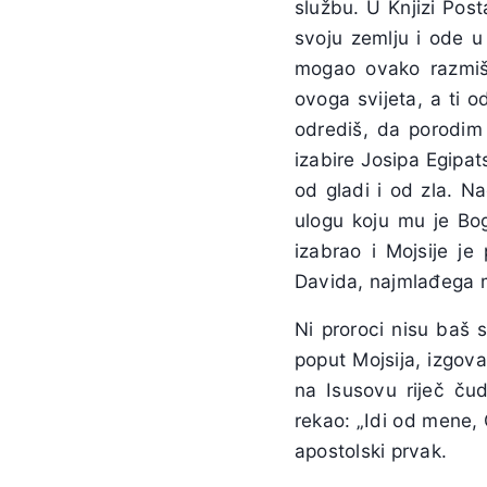
službu. U Knjizi Pos
svoju zemlju i ode u
mogao ovako razmišl
ovoga svijeta, a ti 
odrediš, da porodim
izabire Josipa Egipat
od gladi i od zla. N
ulogu koju mu je Bog
izabrao i Mojsije je
Davida, najmlađega
Ni proroci nisu baš 
poput Mojsija, izgov
na Isusovu riječ čud
rekao: „Idi od mene,
apostolski prvak.