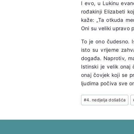
I evo, u Lukinu evan
rođakinji Elizabeti ko
kaže: „Ta otkuda men
Oni su veliki upravo p
To je ono čudesno. Ist
isto su vrijeme zahv
događa. Naprotiv, ma
Istinski je velik ona
onaj čovjek koji se 
ljudima počiva sve on
Post
#
4. nedjelja došašća
Tags: