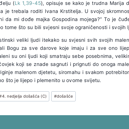
đelju (
Lk 1,39-45
), opisuje se kako je trudna Marija 
ja je trebala roditi Ivana Krstitelja. U svojoj skromno
i da mi dođe majka Gospodina mojega?“ To je čuđenj
o tome što su bili svjesni svoje ograničenosti i svojih l
inski veliki ljudi itekako su svjesni svih svojih malen
ali Bogu za sve darove koje imaju i za sve ono lije
leni su oni ljudi koji smatraju sebe posebnima, veliki
j čovjek koji se znade sagnuti i prignuti do onoga malen
priginje malenom djetetu, siromahu i svakom potrebit
o što je lijepo i plemenito u ovome svijetu.
#
4. nedjelja došašća (C)
#
došašće