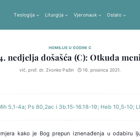
Teologija
Liturgija
Vjeronauk
Ostalo
HOMILIJE U GODINI C
4. nedjelja došašća (C): Otkuda men
vlč. prof. dr. Zvonko Pažin
16. prosinca 2021.
ih 5,1-4a; Ps 80,2ac i 3b.15-16.18-19; Heb 10,5-10; 
primjera kako je Bog prepun iznenađenja u odabiru l