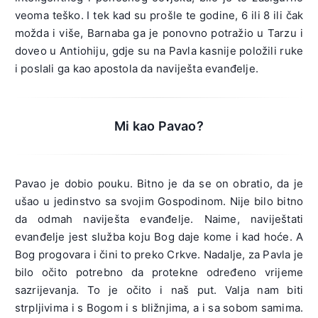
veoma teško. I tek kad su prošle te godine, 6 ili 8 ili čak
možda i više, Barnaba ga je ponovno potražio u Tarzu i
doveo u Antiohiju, gdje su na Pavla kasnije položili ruke
i poslali ga kao apostola da naviješta evanđelje.
Mi kao Pavao?
Pavao je dobio pouku. Bitno je da se on obratio, da je
ušao u jedinstvo sa svojim Gospodinom. Nije bilo bitno
da odmah naviješta evanđelje. Naime, naviještati
evanđelje jest služba koju Bog daje kome i kad hoće. A
Bog progovara i čini to preko Crkve. Nadalje, za Pavla je
bilo očito potrebno da protekne određeno vrijeme
sazrijevanja. To je očito i naš put. Valja nam biti
strpljivima i s Bogom i s bližnjima, a i sa sobom samima.