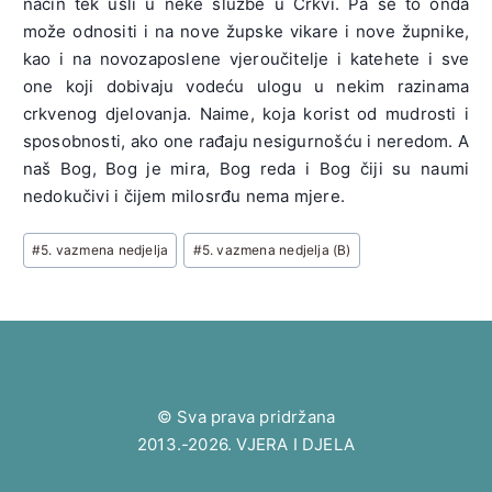
način tek ušli u neke službe u Crkvi. Pa se to onda
može odnositi i na nove župske vikare i nove župnike,
kao i na novozaposlene vjeroučitelje i katehete i sve
one koji dobivaju vodeću ulogu u nekim razinama
crkvenog djelovanja. Naime, koja korist od mudrosti i
sposobnosti, ako one rađaju nesigurnošću i neredom. A
naš Bog, Bog je mira, Bog reda i Bog čiji su naumi
nedokučivi i čijem milosrđu nema mjere.
Post
#
5. vazmena nedjelja
#
5. vazmena nedjelja (B)
Tags:
© Sva prava pridržana
2013.-2026. VJERA I DJELA