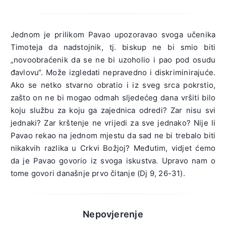
Jednom je prilikom Pavao upozoravao svoga učenika
Timoteja da nadstojnik, tj. biskup ne bi smio biti
„novoobraćenik da se ne bi uzoholio i pao pod osudu
đavlovu“. Može izgledati nepravedno i diskriminirajuće.
Ako se netko stvarno obratio i iz sveg srca pokrstio,
zašto on ne bi mogao odmah sljedećeg dana vršiti bilo
koju službu za koju ga zajednica odredi? Zar nisu svi
jednaki? Zar krštenje ne vrijedi za sve jednako? Nije li
Pavao rekao na jednom mjestu da sad ne bi trebalo biti
nikakvih razlika u Crkvi Božjoj? Međutim, vidjet ćemo
da je Pavao govorio iz svoga iskustva. Upravo nam o
tome govori današnje prvo čitanje (Dj 9, 26-31).
Nepovjerenje