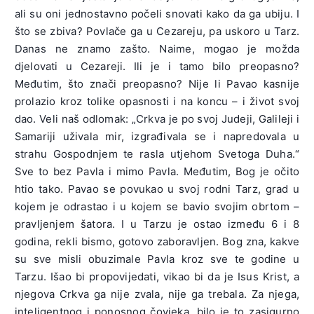
ali su oni jednostavno počeli snovati kako da ga ubiju. I
što se zbiva? Povlače ga u Cezareju, pa uskoro u Tarz.
Danas ne znamo zašto. Naime, mogao je možda
djelovati u Cezareji. Ili je i tamo bilo preopasno?
Međutim, što znači preopasno? Nije li Pavao kasnije
prolazio kroz tolike opasnosti i na koncu – i život svoj
dao. Veli naš odlomak: „Crkva je po svoj Judeji, Galileji i
Samariji uživala mir, izgrađivala se i napredovala u
strahu Gospodnjem te rasla utjehom Svetoga Duha.“
Sve to bez Pavla i mimo Pavla. Međutim, Bog je očito
htio tako. Pavao se povukao u svoj rodni Tarz, grad u
kojem je odrastao i u kojem se bavio svojim obrtom –
pravljenjem šatora. I u Tarzu je ostao između 6 i 8
godina, rekli bismo, gotovo zaboravljen. Bog zna, kakve
su sve misli obuzimale Pavla kroz sve te godine u
Tarzu. Išao bi propovijedati, vikao bi da je Isus Krist, a
njegova Crkva ga nije zvala, nije ga trebala. Za njega,
inteligentnog i ponosnog čovjeka, bilo je to zasigurno