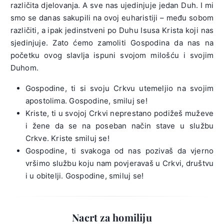
različita djelovanja. A sve nas ujedinjuje jedan Duh. I mi
smo se danas sakupili na ovoj euharistiji – među sobom
različiti, a ipak jedinstveni po Duhu Isusa Krista koji nas
sjedinjuje. Zato ćemo zamoliti Gospodina da nas na
početku ovog slavlja ispuni svojom milošću i svojim
Duhom.
Gospodine, ti si svoju Crkvu utemeljio na svojim
apostolima. Gospodine, smiluj se!
Kriste, ti u svojoj Crkvi neprestano podižeš muževe
i žene da se na poseban način stave u službu
Crkve. Kriste smiluj se!
Gospodine, ti svakoga od nas pozivaš da vjerno
vršimo službu koju nam povjeravaš u Crkvi, društvu
i u obitelji. Gospodine, smiluj se!
Nacrt za homiliju