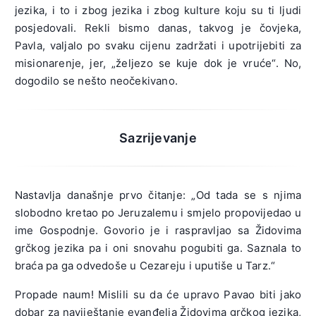
jezika, i to i zbog jezika i zbog kulture koju su ti ljudi
posjedovali. Rekli bismo danas, takvog je čovjeka,
Pavla, valjalo po svaku cijenu zadržati i upotrijebiti za
misionarenje, jer, „željezo se kuje dok je vruće“. No,
dogodilo se nešto neočekivano.
Sazrijevanje
Nastavlja današnje prvo čitanje: „Od tada se s njima
slobodno kretao po Jeruzalemu i smjelo propovijedao u
ime Gospodnje. Govorio je i raspravljao sa Židovima
grčkog jezika pa i oni snovahu pogubiti ga. Saznala to
braća pa ga odvedoše u Cezareju i uputiše u Tarz.“
Propade naum! Mislili su da će upravo Pavao biti jako
dobar za naviještanje evanđelja Židovima grčkog jezika,