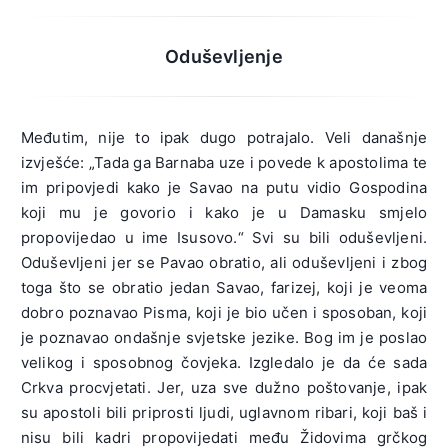
Oduševljenje
Međutim, nije to ipak dugo potrajalo. Veli današnje
izvješće: „Tada ga Barnaba uze i povede k apostolima te
im pripovjedi kako je Savao na putu vidio Gospodina
koji mu je govorio i kako je u Damasku smjelo
propovijedao u ime Isusovo.“ Svi su bili oduševljeni.
Oduševljeni jer se Pavao obratio, ali oduševljeni i zbog
toga što se obratio jedan Savao, farizej, koji je veoma
dobro poznavao Pisma, koji je bio učen i sposoban, koji
je poznavao ondašnje svjetske jezike. Bog im je poslao
velikog i sposobnog čovjeka. Izgledalo je da će sada
Crkva procvjetati. Jer, uza sve dužno poštovanje, ipak
su apostoli bili priprosti ljudi, uglavnom ribari, koji baš i
nisu bili kadri propovijedati među Židovima grčkog