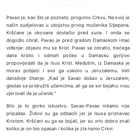
Pavao je, kao što je poznato, progonio Crkvu. Na svoj je
način sudjelovao u ubojstvu prvog mučenika Stjepana.
Kršćane je okovane dovlačio pred suce. I onda se
dogodio obrat. Pavao je pred gradom Damaskom imao
viđenje: objavio mu se Krist. Pavao se obratio, trećega
dana krstio i odmah počeo u Damasku gorljivo
propovijedati da je Isus Krist. Međutim, iz Damaska je
morao pobjeći i evo ga uskoro u Jeruzalemu. Veli
današnje čitanje: „Kad je Savao došao u Jeruzalem,
gledao se pridružiti učenicima, ali ga se svi bojahu: nisu
vjerovali da je učenik.“
Bilo je to gorko iskustvo. Savao-Pavao nikamo nije
pripadao. Židovi su ga odbacili jer je Isusa priznavao
Kristom. Kršćani su ga se bojali, jer su vrlo dobro znali
koliko je on bio opasan i kolika je zla nanio Crkvi.