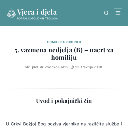
Skip
Vjera i djela
to
content
PORTAL KATOLIČKIH TEOLOGA
HOMILIJE U GODINI B
5. vazmena nedjelja (B) – nacrt za
homiliju
vlč. prof. dr. Zvonko Pažin
23. travnja 2018.
Uvod i pokajnički čin
U Crkvi Božjoj Bog poziva vjernike na različite službe i