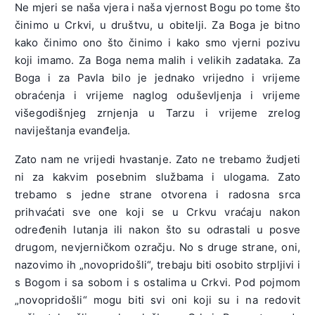
Ne mjeri se naša vjera i naša vjernost Bogu po tome što
činimo u Crkvi, u društvu, u obitelji. Za Boga je bitno
kako činimo ono što činimo i kako smo vjerni pozivu
koji imamo. Za Boga nema malih i velikih zadataka. Za
Boga i za Pavla bilo je jednako vrijedno i vrijeme
obraćenja i vrijeme naglog oduševljenja i vrijeme
višegodišnjeg zrnjenja u Tarzu i vrijeme zrelog
naviještanja evanđelja.
Zato nam ne vrijedi hvastanje. Zato ne trebamo žudjeti
ni za kakvim posebnim službama i ulogama. Zato
trebamo s jedne strane otvorena i radosna srca
prihvaćati sve one koji se u Crkvu vraćaju nakon
određenih lutanja ili nakon što su odrastali u posve
drugom, nevjerničkom ozračju. No s druge strane, oni,
nazovimo ih „novopridošli“, trebaju biti osobito strpljivi i
s Bogom i sa sobom i s ostalima u Crkvi. Pod pojmom
„novopridošli“ mogu biti svi oni koji su i na redovit