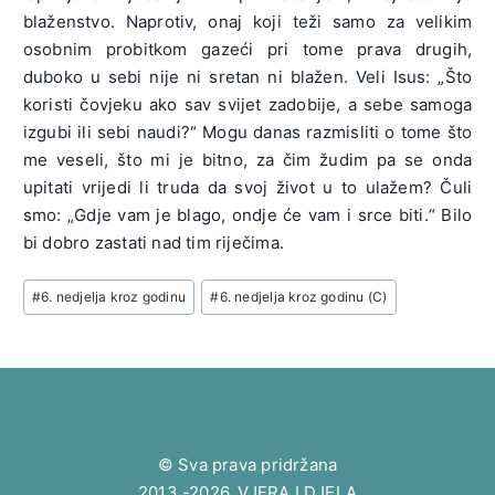
blaženstvo. Naprotiv, onaj koji teži samo za velikim
osobnim probitkom gazeći pri tome prava drugih,
duboko u sebi nije ni sretan ni blažen. Veli Isus: „Što
koristi čovjeku ako sav svijet zadobije, a sebe samoga
izgubi ili sebi naudi?“ Mogu danas razmisliti o tome što
me veseli, što mi je bitno, za čim žudim pa se onda
upitati vrijedi li truda da svoj život u to ulažem? Čuli
smo: „Gdje vam je blago, ondje će vam i srce biti.“ Bilo
bi dobro zastati nad tim riječima.
Post
#
6. nedjelja kroz godinu
#
6. nedjelja kroz godinu (C)
Tags:
© Sva prava pridržana
2013.-2026. VJERA I DJELA