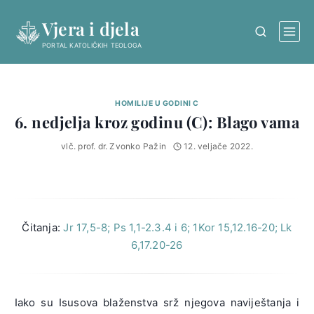
Skip
Vjera i djela
to
content
PORTAL KATOLIČKIH TEOLOGA
HOMILIJE U GODINI C
6. nedjelja kroz godinu (C): Blago vama
vlč. prof. dr. Zvonko Pažin
12. veljače 2022.
Čitanja:
Jr 17,5-8; Ps 1,1-2.3.4 i 6; 1Kor 15,12.16-20; Lk
6,17.20-26
Iako su Isusova blaženstva srž njegova naviještanja i