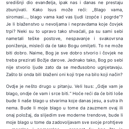
središnji dio evanđelja, ipak nas i danas ne prestaju
zbunjivati. Kako Isus može reći: „Blago vama,
siromasi…, blago vama kad vas ljudi izopće i pogrde“?
Je li blaženstvo u nevoljama i nepravdama koje čovjek
trpi? Neki su to upravo tako shvaćali, pa su sami sebi
nametali teške postove, nespavanje i svakovrsna
poniženja, misleći da će tako Bogu omiljeti. To ne može
biti dobro. Naime, Bog je sve dobro stvorio i čovjek ne
treba prezirati Božje darove. Jednako tako, Bog po sebi
nije stvorio ljude zato da se međusobno ugnjetavaju.
Zašto bi onda bili blaženi oni koji trpe na bilo koji način?
Ovdje je nešto drugo u pitanju. Veli Isus: „Gdje vam je
blago, ondje će vam i srce biti.“ Hoće reći da će biti loše
bude li naše blago u stvarima koje danas jesu, a sutra ih
nema. Bude li moje blago u tome da zauzmem ovaj ili
onaj položaj, da slijedim sve moderne trendove, bude li
moje blago u tome da zadovoljavam sve svoje prohtjeve