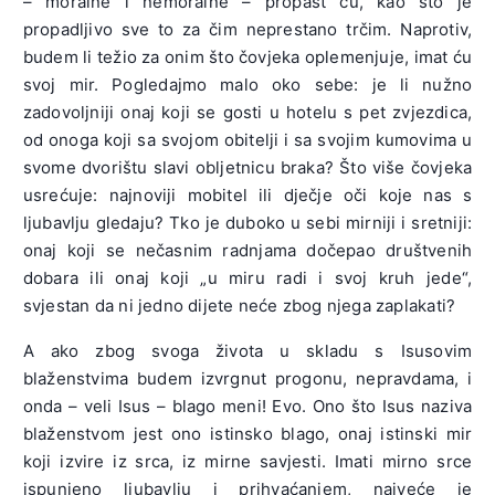
– moralne i nemoralne – propast ću, kao što je
propadljivo sve to za čim neprestano trčim. Naprotiv,
budem li težio za onim što čovjeka oplemenjuje, imat ću
svoj mir. Pogledajmo malo oko sebe: je li nužno
zadovoljniji onaj koji se gosti u hotelu s pet zvjezdica,
od onoga koji sa svojom obitelji i sa svojim kumovima u
svome dvorištu slavi obljetnicu braka? Što više čovjeka
usrećuje: najnoviji mobitel ili dječje oči koje nas s
ljubavlju gledaju? Tko je duboko u sebi mirniji i sretniji:
onaj koji se nečasnim radnjama dočepao društvenih
dobara ili onaj koji „u miru radi i svoj kruh jede“,
svjestan da ni jedno dijete neće zbog njega zaplakati?
A ako zbog svoga života u skladu s Isusovim
blaženstvima budem izvrgnut progonu, nepravdama, i
onda – veli Isus – blago meni! Evo. Ono što Isus naziva
blaženstvom jest ono istinsko blago, onaj istinski mir
koji izvire iz srca, iz mirne savjesti. Imati mirno srce
ispunjeno ljubavlju i prihvaćanjem, najveće je