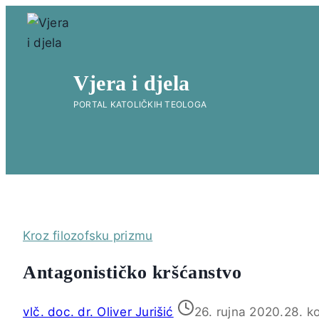
Skip
to
content
Vjera i djela
PORTAL KATOLIČKIH TEOLOGA
Kroz filozofsku prizmu
Antagonističko kršćanstvo
vlč. doc. dr. Oliver Jurišić
26. rujna 2020.
28. k