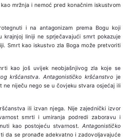
u kao mržnja i nemoć pred konačnim iskustvom
otegnuti i na antagonizam prema Bogu koji
rajnjoj liniji ne sprječavajući smrt pokazuje
i. Smrt kao iskustvo zla Boga može pretvoriti
mrti kao još uvijek neobjašnjivog zla koje se
kog kršćanstva
.
Antagonističko kršćanstvo
je
mrt ne niječu nego se u čovjeku stvara osjećaj ili
ćanstva ili izvan njega. Nije zajednički izvor
arnost smrti i umiranja podredi zaboravu i
nuti kao postojeću stvarnost.
Antagonističko
i da se pronađe adekvatno i zadovoljavajuće