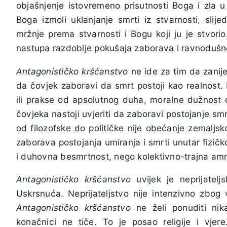
objašnjenje istovremeno prisutnosti Boga i zla 
Boga izmoli uklanjanje smrti iz stvarnosti, sli
mržnje prema stvarnosti i Bogu koji ju je stvorio
nastupa razdoblje pokušaja zaborava i ravnodušno
Antagonističko kršćanstvo
ne ide za tim da zanij
da čovjek zaboravi da smrt postoji kao realnost. 
ili prakse od apsolutnog duha, moralne dužnost 
čovjeka nastoji uvjeriti da zaboravi postojanje smr
od filozofske do političke nije obećanje zemaljs
zaborava postojanja umiranja i smrti unutar fizičkog
i duhovna besmrtnost, nego kolektivno-trajna amne
Antagonističko kršćanstvo
uvijek je neprijatel
Uskrsnuća. Neprijateljstvo nije intenzivno zbog 
Antagonističko kršćanstvo
ne želi ponuditi ni
konačnici ne tiče. To je posao religije i vjer