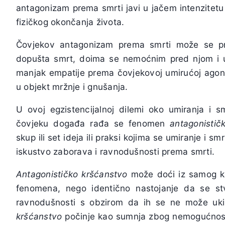
antagonizam prema smrti javi u jačem intenzitet
fizičkog okončanja života.
Čovjekov antagonizam prema smrti može se pr
dopušta smrt, doima se nemoćnim pred njom i u k
manjak empatije prema čovjekovoj umirućoj agonij
u objekt mržnje i gnušanja.
U ovoj egzistencijalnoj dilemi oko umiranja i s
čovjeku događa rađa se fenomen
antagonistič
skup ili set ideja ili praksi kojima se umiranje i s
iskustvo zaborava i ravnodušnosti prema smrti.
Antagonističko kršćanstvo
može doći iz samog krš
fenomena, nego identično nastojanje da se stv
ravnodušnosti s obzirom da ih se ne može uki
kršćanstvo
počinje kao sumnja zbog nemogućnost