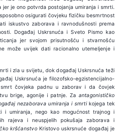
er je ono potvrda postojanja umiranja i smrti.
e sposobno osigurati čovjeku fizičku besmrtnost
urati iskustvo zaborava i ravnodušnosti prema
rnosti. Događaj Uskrsnuća i Sveto Pismo kao
ticanja jer svojom prisutnošću i stvarnošću
ne može uvijek dati racionalno utemeljenje i
ti i zla u svijetu, dok događaj Uskrsnuća teži
ogađaj Uskrsnuća je filozofsko-egzistencijalno-
i smrt čovjeka padnu u zaborav i da čovjek
tvu brige, agonije i patnje. Za
antagonističko
ogađaj nezaborava umiranja
i smrti
kojega tek
ti i umiranja, nego kao mogućnost trajnog i
kih rajeva i neuspjelih pokušaja zaborava i
ičko kršćanstvo
Kristovo uskrsnuće događaj je