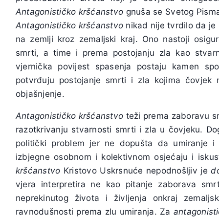
Antagonističko kršćanstvo
gnuša se Svetog Pisma j
Antagonističko kršćanstvo
nikad nije tvrdilo da j
na zemlji kroz zemaljski kraj. Ono nastoji osig
smrti, a time i prema postojanju zla kao stva
vjernička povijest spasenja postaju kamen spo
potvrđuju postojanje smrti i zla kojima čovjek 
objašnjenje.
Antagonističko kršćanstvo
teži prema zaboravu smr
razotkrivanju stvarnosti smrti i zla u čovjeku. D
politički problem jer ne dopušta da umiranje 
izbjegne osobnom i kolektivnom osjećaju i iskus
kršćanstvo
Kristovo Uskrsnuće nepodnošljiv je
d
vjera interpretira ne kao pitanje zaborava smr
neprekinutog života i življenja onkraj zemaljs
ravnodušnosti prema zlu umiranja. Za
antagonist