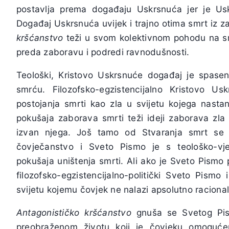
postavlja prema događaju Uskrsnuća jer je Usk
Događaj Uskrsnuća uvijek i trajno otima smrt iz 
kršćanstvo
teži u svom kolektivnom pohodu na smr
preda zaboravu i podredi ravnodušnosti.
Teološki, Kristovo Uskrsnuće događaj je spase
smrću. Filozofsko-egzistencijalno Kristovo Us
postojanja smrti kao zla u svijetu kojega nasta
pokušaja zaborava smrti teži ideji zaborava zla 
izvan njega. Još tamo od Stvaranja smrt se p
čovječanstvo i Sveto Pismo je s teološko-vje
pokušaja uništenja smrti. Ali ako je Sveto Pismo
filozofsko-egzistencijalno-politički Sveto Pismo
svijetu kojemu čovjek ne nalazi apsolutno raciona
Antagonističko kršćanstvo
gnuša se Svetog Pis
preobraženom životu koji je čovjeku omoguć