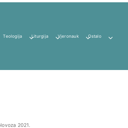
Teologija
Liturgija
Vjeronauk
Ostalo
olovoza 2021.