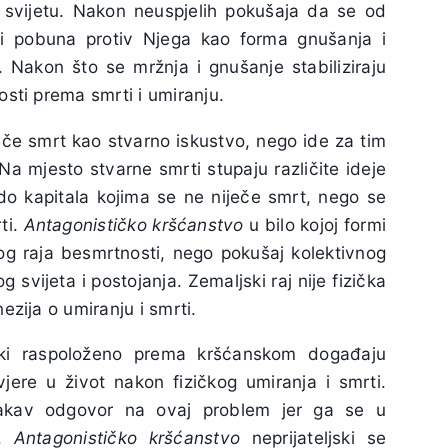
u svijetu. Nakon neuspjelih pokušaja da se od
jedi pobuna protiv Njega kao forma gnušanja i
. Nakon što se mržnja i gnušanje stabiliziraju
sti prema smrti i umiranju.
eče smrt kao stvarno iskustvo, nego ide za tim
Na mjesto stvarne smrti stupaju različite ideje
do kapitala kojima se ne niječe smrt, nego se
ti.
Antagonističko kršćanstvo
u bilo kojoj formi
kog raja besmrtnosti, nego pokušaj kolektivnog
 svijeta i postojanja. Zemaljski raj nije fizička
zija o umiranju i smrti.
jski raspoloženo prema kršćanskom događaju
vjere u život nakon fizičkog umiranja i smrti.
kakav odgovor na ovaj problem jer ga se u
e.
Antagonističko kršćanstvo
neprijateljski se