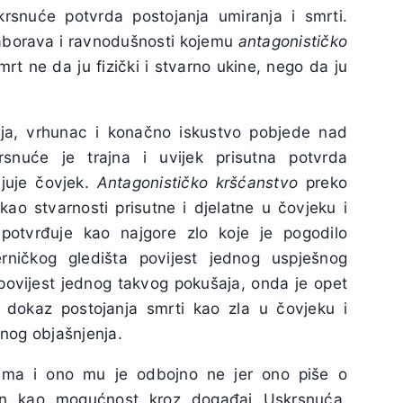
rsnuće potvrda postojanja umiranja i smrti.
zaborava i ravnodušnosti kojemu
antagonističko
t ne da ju fizički i stvarno ukine, nego da ju
nja, vrhunac i konačno iskustvo pobjede nad
krsnuće je trajna i uvijek prisutna potvrda
njuje čovjek.
Antagonističko kršćanstvo
preko
kao stvarnosti prisutne i djelatne u čovjeku i
otvrđuje kao najgore zlo koje je pogodilo
rničkog gledišta povijest jednog uspješnog
 povijest jednog takvog pokušaja, onda je opet
 i dokaz postojanja smrti kao zla u čovjeku i
lnog objašnjenja.
ma i ono mu je odbojno ne jer ono piše o
en kao mogućnost kroz događaj Uskrsnuća.