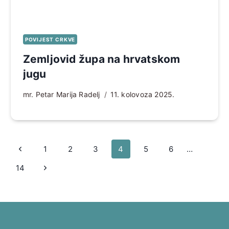
POVIJEST CRKVE
Zemljovid župa na hrvatskom
jugu
mr. Petar Marija Radelj
11. kolovoza 2025.
Page
Prethodna
1
2
3
4
5
6
…
navigation
stranica
Sljedeća
14
stranica