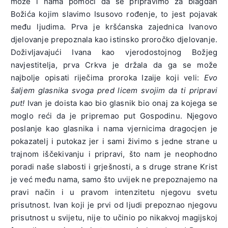
može i nama pomoći da se pripravimo za blagdan
Božića kojim slavimo Isusovo rođenje, to jest pojavak
među ljudima. Prva je kršćanska zajednica Ivanovo
djelovanje prepoznala kao istinsko proročko djelovanje.
Doživljavajući Ivana kao vjerodostojnog Božjeg
navjestitelja, prva Crkva je držala da ga se može
najbolje opisati riječima proroka Izaije koji veli:
Evo
šaljem glasnika svoga pred licem svojim da ti pripravi
put!
Ivan je doista kao bio glasnik bio onaj za kojega se
moglo reći da je pripremao put Gospodinu. Njegovo
poslanje kao glasnika i nama vjernicima dragocjen je
pokazatelj i putokaz jer i sami živimo s jedne strane u
trajnom iščekivanju i pripravi, što nam je neophodno
poradi naše slabosti i grješnosti, a s druge strane Krist
je već među nama, samo što uvijek ne prepoznajemo na
pravi način i u pravom intenzitetu njegovu svetu
prisutnost. Ivan koji je prvi od ljudi prepoznao njegovu
prisutnost u svijetu, nije to učinio po nikakvoj magijskoj