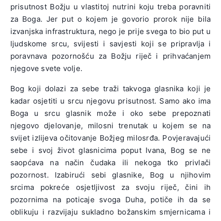
prisutnost Božju u vlastitoj nutrini koju treba poravniti
za Boga. Jer put o kojem je govorio prorok nije bila
izvanjska infrastruktura, nego je prije svega to bio put u
ljudskome srcu, svijesti i savjesti koji se pripravlja i
poravnava pozornošću za Božju riječ i prihvaćanjem
njegove svete volje.
Bog koji dolazi za sebe traži takvoga glasnika koji je
kadar osjetiti u srcu njegovu prisutnost. Samo ako ima
Boga u srcu glasnik može i oko sebe prepoznati
njegovo djelovanje, milosni trenutak u kojem se na
svijet izlijeva očitovanje Božjeg milosrđa. Povjeravajući
sebe i svoj život glasnicima poput Ivana, Bog se ne
saopćava na način čudaka ili nekoga tko privlači
pozornost. Izabirući sebi glasnike, Bog u njihovim
srcima pokreće osjetljivost za svoju riječ, čini ih
pozornima na poticaje svoga Duha, potiče ih da se
oblikuju i razvijaju sukladno božanskim smjernicama i