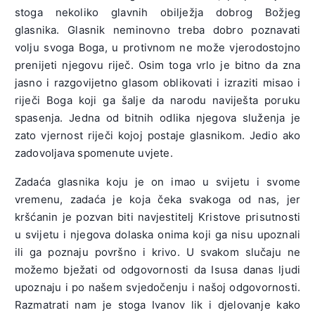
stoga nekoliko glavnih obilježja dobrog Božjeg
glasnika. Glasnik neminovno treba dobro poznavati
volju svoga Boga, u protivnom ne može vjerodostojno
prenijeti njegovu riječ. Osim toga vrlo je bitno da zna
jasno i razgovijetno glasom oblikovati i izraziti misao i
riječi Boga koji ga šalje da narodu naviješta poruku
spasenja. Jedna od bitnih odlika njegova služenja je
zato vjernost riječi kojoj postaje glasnikom. Jedio ako
zadovoljava spomenute uvjete.
Zadaća glasnika koju je on imao u svijetu i svome
vremenu, zadaća je koja čeka svakoga od nas, jer
kršćanin je pozvan biti navjestitelj Kristove prisutnosti
u svijetu i njegova dolaska onima koji ga nisu upoznali
ili ga poznaju površno i krivo. U svakom slučaju ne
možemo bježati od odgovornosti da Isusa danas ljudi
upoznaju i po našem svjedočenju i našoj odgovornosti.
Razmatrati nam je stoga Ivanov lik i djelovanje kako