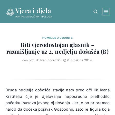
Skip
Vjera i djela
to
content
PORTAL KATOLIČKIH TEOLOGA
HOMILIJE U GODINI B
Biti vjerodostojan glasnik –
razmišljanje uz 2. nedjelju došašća (B)
don prof. dr. Ivan Bodrožić
6. prosinca 2014.
Druga nedjelja došašća stavlja nam pred oči lik Ivana
Krstitelja čije je djelovanje neposredno prethodilo
početku Isusova javnog djelovanja. Jer je on pripremao
narod da dočeka pojavak Gospodnji, zato je figura koja