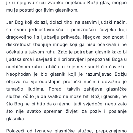
je u njegovu srcu zvonko odjeknuo Božji glas, mogao
mu je postati gorljivim glasnikom.
Jer Bog koji dolazi, dolazi tiho, na sasvim ljudski način,
sa svom jednostavnošću i poniznošću čovjeka koji
dragovoljno i s ljubavlju prihvaća. Njegova poniznost i
diskretnost zbunjuje mnoge koji ga nisu očekivali i ne
očekuju u takvom ruhu. Zato je potreban glasnik kako bi
ljudska srca i savjesti bili pripravljeni prepoznati Boga u
neobičnom ruhu i obličju u kojem se suobličio čovjeku.
Neophodan je bio glasnik koji je razumijevao Božju
objavu na vjerodostojan proročki način i odvažno je
tumačio ljudima. Poradi takvih zahtjeva glasničke
službe, očito je da svatko ne može biti Božji glasnik, ne
što Bog ne bi htio da o njemu ljudi svjedoče, nego zato
što nije svatko spreman živjeti za poziv i poslanje
glasnika.
Polazeći od Ivanove glasničke službe, prepoznajemo