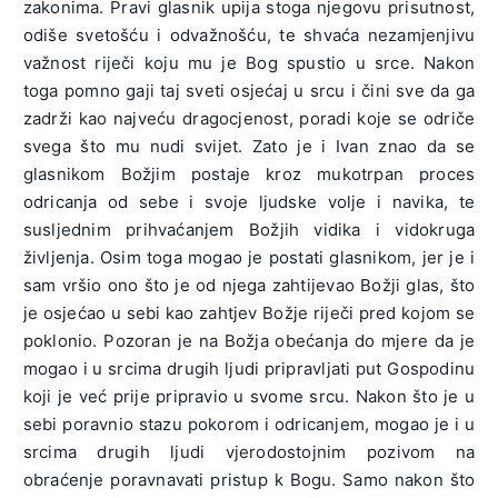
zakonima. Pravi glasnik upija stoga njegovu prisutnost,
odiše svetošću i odvažnošću, te shvaća nezamjenjivu
važnost riječi koju mu je Bog spustio u srce. Nakon
toga pomno gaji taj sveti osjećaj u srcu i čini sve da ga
zadrži kao najveću dragocjenost, poradi koje se odriče
svega što mu nudi svijet. Zato je i Ivan znao da se
glasnikom Božjim postaje kroz mukotrpan proces
odricanja od sebe i svoje ljudske volje i navika, te
susljednim prihvaćanjem Božjih vidika i vidokruga
življenja. Osim toga mogao je postati glasnikom, jer je i
sam vršio ono što je od njega zahtijevao Božji glas, što
je osjećao u sebi kao zahtjev Božje riječi pred kojom se
poklonio. Pozoran je na Božja obećanja do mjere da je
mogao i u srcima drugih ljudi pripravljati put Gospodinu
koji je već prije pripravio u svome srcu. Nakon što je u
sebi poravnio stazu pokorom i odricanjem, mogao je i u
srcima drugih ljudi vjerodostojnim pozivom na
obraćenje poravnavati pristup k Bogu. Samo nakon što