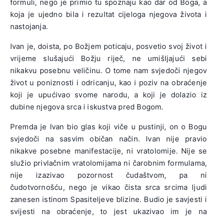
formuli, nego je primio tu spoznaju kao dar od Boga, a
koja je ujedno bila i rezultat cijeloga njegova života i
nastojanja.
Ivan je, doista, po Božjem poticaju, posvetio svoj život i
vrijeme slušajući Božju riječ, ne umišljajući sebi
nikakvu posebnu veličinu. O tome nam svjedoči njegov
život u poniznosti i odricanju, kao i poziv na obraćenje
koji je upućivao svome narodu, a koji je dolazio iz
dubine njegova srca i iskustva pred Bogom.
Premda je Ivan bio glas koji viče u pustinji, on o Bogu
svjedoči na sasvim običan način. Ivan nije pravio
nikakve posebne manifestacije, ni vratolomije. Nije se
služio privlačnim vratolomijama ni čarobnim formulama,
nije izazivao pozornost čudaštvom, pa ni
čudotvornošću, nego je vikao čista srca srcima ljudi
zanesen istinom Spasiteljeve blizine. Budio je savjesti i
svijesti na obraćenje, to jest ukazivao im je na