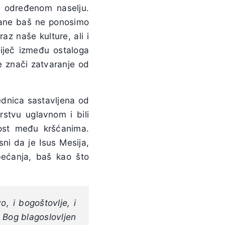
i, određenom naselju.
trane baš ne ponosimo
az naše kulture, ali i
iječ između ostaloga
e znači zatvaranje od
ednica sastavljena od
stvu uglavnom i bili
ost među kršćanima.
sni da je Isus Mesija,
bećanja, baš kao što
o, i bogoštovlje, i
a, Bog blagoslovljen