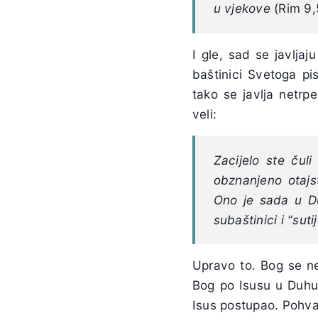
u vjekove
(Rim 9,
I gle, sad se javljaj
baštinici Svetoga pi
tako se javlja netrp
veli:
Zacijelo ste čul
obznanjeno otajs
Ono je sada u Du
subaštinici i “sut
Upravo to. Bog se ne 
Bog po Isusu u Duhu
Isus postupao. Pohval