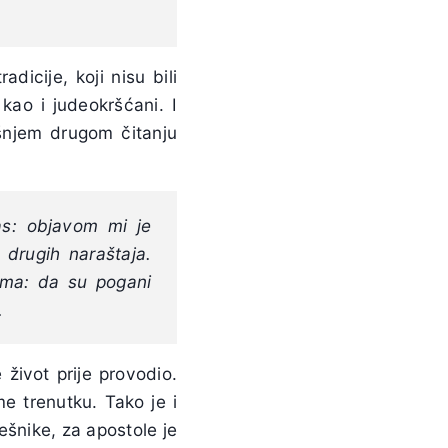
dicije, koji nisu bili
kao i judeokršćani. I
ašnjem drugom čitanju
as: objavom mi je
 drugih naraštaja.
ima: da su pogani
.
 život prije provodio.
 trenutku. Tako je i
ešnike, za apostole je