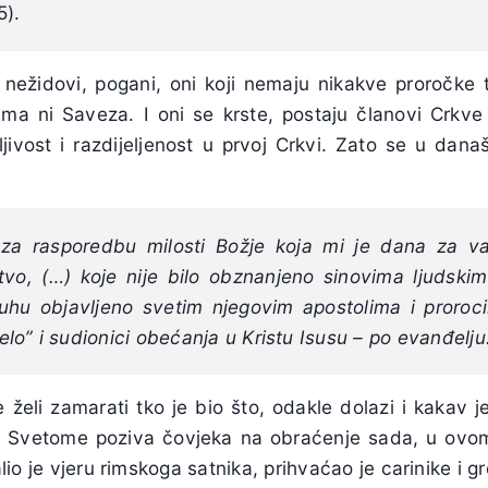
5).
u nežidovi, pogani, oni koji nemaju nikakve proročke tra
sma ni Saveza. I oni se krste, postaju članovi Crkve 
eljivost i razdijeljenost u prvoj Crkvi. Zato se u dan
i za rasporedbu milosti Božje koja mi je dana za v
tvo, (…) koje nije bilo obznanjeno sinovima ljudskim
hu objavljeno svetim njegovim apostolima i proroc
ijelo” i sudionici obećanja u Kristu Isusu – po evanđelju
želi zamarati tko je bio što, odakle dolazi i kakav je
 Svetome poziva čovjeka na obraćenje sada, u ovome
io je vjeru rimskoga satnika, prihvaćao je carinike i gr