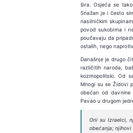
šira. Osjeća se tako
Snažan je i često si
nasilničkim skupinama
povod sukobima i ne
poučavaju da pripadn
ostalih, nego naprot
Današnje je drugo či
različitih naroda, 
kozmopolitski. Od 
Mnogi su se Židovi po
obećan od davnine ž
Pavao u drugom jedno
Oni su Izraelci, 
obećanja; njihovi s