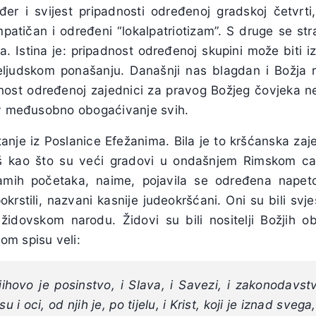
đer i svijest pripadnosti određenoj gradskoj četvrt
mpatičan i određeni “lokalpatriotizam”. S druge se s
. Istina je: pripadnost određenoj skupini može biti izr
ljudskom ponašanju. Današnji nas blagdan i Božja r
ost određenoj zajednici za pravog Božjeg čovjeka n
iv međusobno obogaćivanje svih.
tanje iz Poslanice Efežanima. Bila je to kršćanska zaj
baš kao što su veći gradovi u ondašnjem Rimskom car
samih početaka, naime, pojavila se određena napet
krstili, nazvani kasnije judeokršćani. Oni su bili svje
idovskom narodu. Židovi su bili nositelji Božjih o
m spisu veli:
njihovo je posinstvo, i Slava, i Savezi, i zakonodavstv
u i oci, od njih je, po tijelu, i Krist, koji je iznad sveg