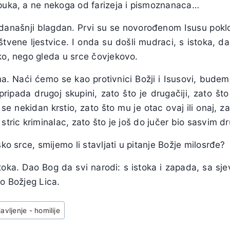
 puka, a ne nekoga od farizeja i pismoznanaca…
anašnji blagdan. Prvi su se novorođenom Isusu poklonili
vene ljestvice. I onda su došli mudraci, s istoka, dak
ko, nego gleda u srce čovjekovo.
a. Naći ćemo se kao protivnici Božji i Isusovi, budemo
pripada drugoj skupini, zato što je drugačiji, zato št
se nekidan krstio, zato što mu je otac ovaj ili onaj, z
stric kriminalac, zato što je još do jučer bio sasvim dr
sko srce, smijemo li stavljati u pitanje Božje milosrđe?
toka. Dao Bog da svi narodi: s istoka i zapada, sa sje
do Božjeg Lica.
avljenje - homilije