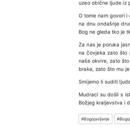
uzeo obične ljude iz
O tome nam govori i d
na dnu ondašnje društ
Bog ne gleda tko je t
Za nas je poruka jasn
na čovjeka zato što 
naše okvire, zato što 
braka, zato što mu je 
Smijemo li suditi ljud
Mudraci su došli s is
Božjeg kraljevstva i 
Post
#
Bogojavljenje
#
Bogoj
Tags: