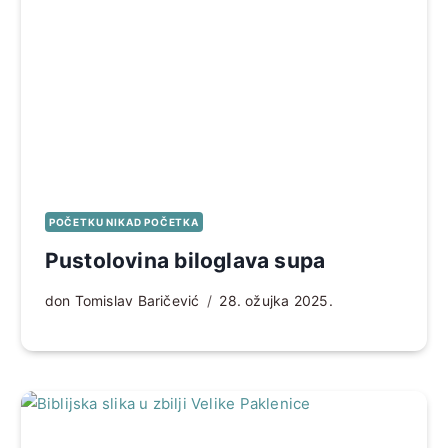
POČETKU NIKAD POČETKA
Pustolovina biloglava supa
don Tomislav Baričević
28. ožujka 2025.