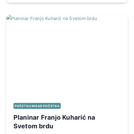
POČETKU NIKAD POČETKA
Planinar Franjo Kuharić na
Svetom brdu