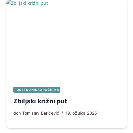
POČETKU NIKAD POČETKA
Zbiljski križni put
don Tomislav Baričević
19. ožujka 2025.