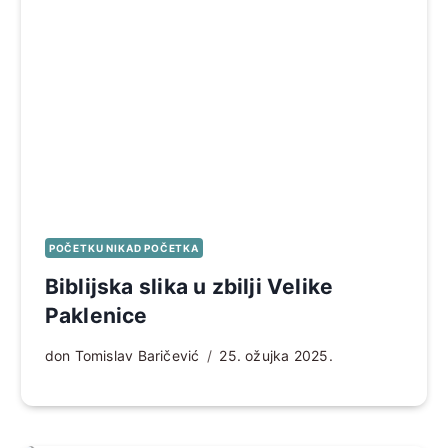
POČETKU NIKAD POČETKA
Biblijska slika u zbilji Velike
Paklenice
don Tomislav Baričević
25. ožujka 2025.