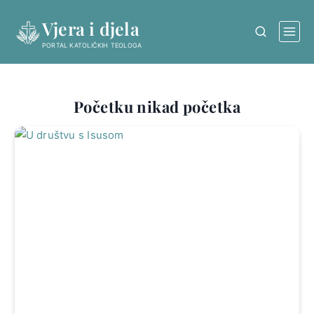
Skip
Vjera i djela
to
content
PORTAL KATOLIČKIH TEOLOGA
Početku nikad početka