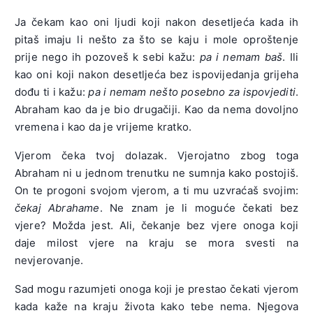
Ja čekam kao oni ljudi koji nakon desetljeća kada ih
pitaš imaju li nešto za što se kaju i mole oproštenje
prije nego ih pozoveš k sebi kažu:
pa i nemam baš
. Ili
kao oni koji nakon desetljeća bez ispovijedanja grijeha
dođu ti i kažu:
pa i nemam nešto posebno za ispovjediti
.
Abraham kao da je bio drugačiji. Kao da nema dovoljno
vremena i kao da je vrijeme kratko.
Vjerom čeka tvoj dolazak. Vjerojatno zbog toga
Abraham ni u jednom trenutku ne sumnja kako postojiš.
On te progoni svojom vjerom, a ti mu uzvraćaš svojim:
čekaj Abrahame
. Ne znam je li moguće čekati bez
vjere? Možda jest. Ali, čekanje bez vjere onoga koji
daje milost vjere na kraju se mora svesti na
nevjerovanje.
Sad mogu razumjeti onoga koji je prestao čekati vjerom
kada kaže na kraju života kako tebe nema. Njegova