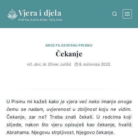
Skip
Vjera i djela
to
content
PORTAL KATOLIČKIH TEOLOGA
KROZ FILOZOFSKU PRIZMU
Čekanje
vlč. doc. dr. Oliver Jurišić
8. kolovoza 2022.
U Pismu mi kažeš
kako je vjera već neko imanje onoga
čemu se nadam, uvjerenost u zbiljnost koju ne vidim
.
Čekanje, zar ne? Treba znati čekati. U redcima koji
slijede, nakon što vjeru opisuješ kao čekanje, hvališ
Abrahama. Njegovu strpljivost. Njegovo čekanje.