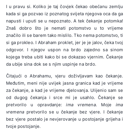
I u pravu si. Koliko je taj čovjek čekao obećanu zemlju
kada si ga pozvao iz poznatog svijeta njegova oca da ga
napusti i uputi se u nepoznato. A tek čekanje potomka!
Znaš dobro što je nemati potomstvo u to vrijeme
značilo ili se barem tako mislilo. Tko nema potomstvo, ti
si ga prokleo. I Abraham proklet, jer je je jalov, čeka tvoj
odgovor. I njegov uspon na brdo zajedno sa sinom
kojega treba ubiti kako bi se dokazao vjernim. Čekanje
da ubije sina dok se s njim uspinje na brdo.
Čitajući o Abrahamu, vjeru doživljavam kao čekanje.
Međutim, meni nije uvijek jasna granica kad je vrijeme
za čekanje, a kad je vrijeme djelovanja. Ulijenio sam se
od dugog čekanja i srce mi je usahlo. Čekanje se
pretvorilo u opravdanje:
ima vremena
. Moje
ima
vremena
pretvorilo se u čekanje bez vjere. I čekanje
bez vjere postalo je nevjerovanje u postojanje grijeha i
tvoje postojanje.