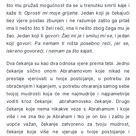
što mu pružaš mogućnost da se u trenutku smrti kaje i
kaže ti:
Oprosti mi moje grijehe
. Jedan koji je čekajući
bez vjere postao zbunjen i ne razumije zašto ga pitaš
ima li nešto što ti želi reći, ima li nešto zbog čega mu je
žao. Jedan koji ti govori:
Žao mi je i smiluj mi se
, i jedan
koji govori:
Pa nemam ti ništa posebno reći, jer se,
iskreno govoreći, i nemam za što kajati
.
Dva čekanja su kao dva odnosa vjere prema tebi. Jedno
čekanje slično onom Abrahamovom koje nikad ne
prestaje vjerovati u tvoje postojanje, u potrebu za
obraćenjem i kajanjem, u potrebu otvaranja samog sebe
tvojoj mudrosti koja će me najmudrije i najpametnije
voditi kroz čekanje:
abrahamovsko čekanje
. Drugo
čekanje koje nema nikakve veze s Abrahamom i koje
više i ne zna tko je Abraham i tko je on bio i zašto je
uopće važan, čekanje zatvoreno za tvoju mudrost,
čekanje koje više ne vjeruje u tvoje postojanje i