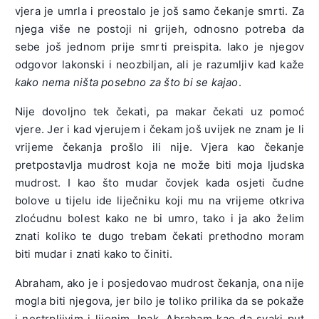
vjera je umrla i preostalo je još samo čekanje smrti. Za
njega više ne postoji ni grijeh, odnosno potreba da
sebe još jednom prije smrti preispita. Iako je njegov
odgovor lakonski i neozbiljan, ali je razumljiv kad kaže
kako nema ništa posebno za što bi se kajao
.
Nije dovoljno tek čekati, pa makar čekati uz pomoć
vjere. Jer i kad vjerujem i čekam još uvijek ne znam je li
vrijeme čekanja prošlo ili nije. Vjera kao čekanje
pretpostavlja mudrost koja ne može biti moja ljudska
mudrost. I kao što mudar čovjek kada osjeti čudne
bolove u tijelu ide liječniku koji mu na vrijeme otkriva
zloćudnu bolest kako ne bi umro, tako i ja ako želim
znati koliko te dugo trebam čekati prethodno moram
biti mudar i znati kako to činiti.
Abraham, ako je i posjedovao mudrost čekanja, ona nije
mogla biti njegova, jer bilo je toliko prilika da se pokaže
i nestrpljivim i lijenim. Ipak, Abraham kao da svaki put