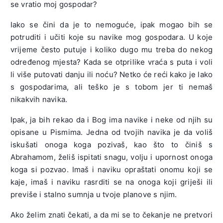
se vratio moj gospodar?
Iako se čini da je to nemoguće, ipak mogao bih se
potruditi i učiti koje su navike mog gospodara. U koje
vrijeme često putuje i koliko dugo mu treba do nekog
određenog mjesta? Kada se otprilike vraća s puta i voli
li više putovati danju ili noću? Netko će reći kako je lako
s gospodarima, ali teško je s tobom jer ti nemaš
nikakvih navika.
Ipak, ja bih rekao da i Bog ima navike i neke od njih su
opisane u Pismima. Jedna od tvojih navika je da voliš
iskušati onoga koga pozivaš, kao što to činiš s
Abrahamom, želiš ispitati snagu, volju i upornost onoga
koga si pozvao. Imaš i naviku opraštati onomu koji se
kaje, imaš i naviku rasrditi se na onoga koji griješi ili
previše i stalno sumnja u tvoje planove s njim.
Ako želim znati čekati, a da mi se to čekanje ne pretvori