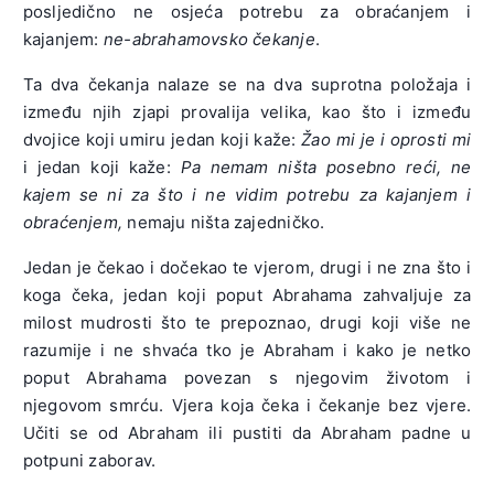
posljedično ne osjeća potrebu za obraćanjem i
kajanjem:
ne-abrahamovsko čekanje
.
Ta dva čekanja nalaze se na dva suprotna položaja i
između njih zjapi provalija velika, kao što i između
dvojice koji umiru jedan koji kaže:
Žao mi je i oprosti mi
i jedan koji kaže:
Pa nemam ništa posebno reći, ne
kajem se ni za što i ne vidim potrebu za kajanjem i
obraćenjem,
nemaju ništa zajedničko.
Jedan je čekao i dočekao te vjerom, drugi i ne zna što i
koga čeka, jedan koji poput Abrahama zahvaljuje za
milost mudrosti što te prepoznao, drugi koji više ne
razumije i ne shvaća tko je Abraham i kako je netko
poput Abrahama povezan s njegovim životom i
njegovom smrću. Vjera koja čeka i čekanje bez vjere.
Učiti se od Abraham ili pustiti da Abraham padne u
potpuni zaborav.