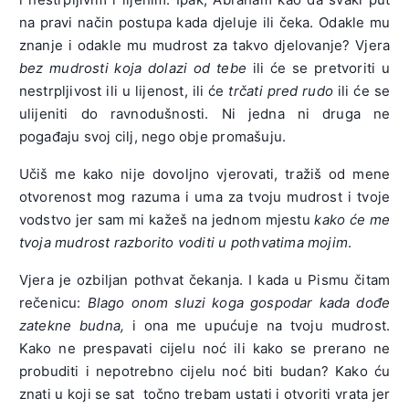
na pravi način postupa kada djeluje ili čeka. Odakle mu
znanje i odakle mu mudrost za takvo djelovanje? Vjera
bez mudrosti koja dolazi od tebe
ili će se pretvoriti u
nestrpljivost ili u lijenost, ili će
trčati pred rudo
ili će se
ulijeniti do ravnodušnosti. Ni jedna ni druga ne
pogađaju svoj cilj, nego obje promašuju.
Učiš me kako nije dovoljno vjerovati, tražiš od mene
otvorenost mog razuma i uma za tvoju mudrost i tvoje
vodstvo jer sam mi kažeš na jednom mjestu
kako će me
tvoja mudrost razborito voditi u pothvatima mojim
.
Vjera je ozbiljan pothvat čekanja. I kada u Pismu čitam
rečenicu:
Blago onom sluzi koga gospodar kada dođe
zatekne budna,
i ona me upućuje na tvoju mudrost.
Kako ne prespavati cijelu noć ili kako se prerano ne
probuditi i nepotrebno cijelu noć biti budan? Kako ću
znati u koji se sat točno trebam ustati i otvoriti vrata jer