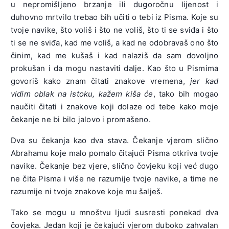
u nepromišljeno brzanje ili dugoročnu lijenost i
duhovno mrtvilo trebao bih učiti o tebi iz Pisma. Koje su
tvoje navike, što voliš i što ne voliš, što ti se sviđa i što
ti se ne sviđa, kad me voliš, a kad ne odobravaš ono što
činim, kad me kušaš i kad nalaziš da sam dovoljno
prokušan i da mogu nastaviti dalje. Kao što u Pismima
govoriš kako znam čitati znakove vremena,
jer kad
vidim oblak na istoku, kažem kiša će
, tako bih mogao
naučiti čitati i znakove koji dolaze od tebe kako moje
čekanje ne bi bilo jalovo i promašeno.
Dva su čekanja kao dva stava. Čekanje vjerom slično
Abrahamu koje malo pomalo čitajući Pisma otkriva tvoje
navike. Čekanje bez vjere, slično čovjeku koji već dugo
ne čita Pisma i više ne razumije tvoje navike, a time ne
razumije ni tvoje znakove koje mu šalješ.
Tako se mogu u mnoštvu ljudi susresti ponekad dva
čovjeka. Jedan koji je čekajući vjerom duboko zahvalan