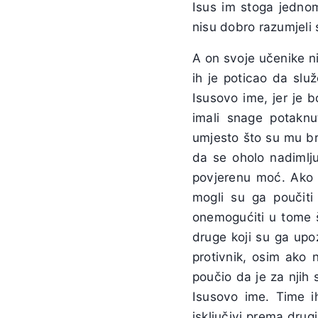
Isus im stoga jednom
nisu dobro razumjeli 
A on svoje učenike ni
ih je poticao da slu
Isusovo ime, jer je b
imali snage potaknu
umjesto što su mu bra
da se oholo nadimlju
povjerenu moć. Ako s
mogli su ga poučiti 
onemogućiti u tome št
druge koji su ga upoz
protivnik, osim ako n
poučio da je za njih s
Isusovo ime. Time i
isključivi prema dru