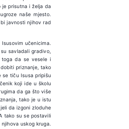
je prisutna i želja da
ugroze naše mjesto.
bi javnosti njihov rad
u Isusovim učenicima.
su savladali gradivo,
 toga da se vesele i
dobiti priznanje, tako
 se tiču Isusa pripišu
čenik koji ide u školu
rugima da ga što više
nanja, tako je u istu
jeli da izgoni zloduhe
A tako su se postavili
o njihova uskog kruga.