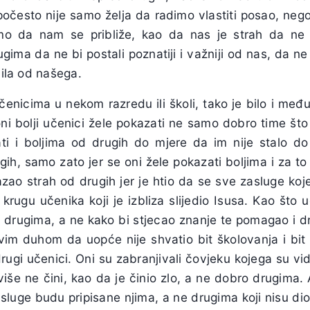
često nije samo želja da radimo vlastiti posao, nego 
mo da nam se približe, kao da nas je strah da ne 
ima da ne bi postali poznatiji i važniji od nas, da ne 
nila od našega.
čenicima u nekom razredu ili školi, tako je bilo i međ
ni bolji učenici žele pokazati ne samo dobro time što 
ti i boljima od drugih do mjere da im nije stalo do
gih, samo zato jer se oni žele pokazati boljima i za to 
azao strah od drugih jer je htio da se sve zasluge koje
ugu učenika koji je izbliza slijedio Isusa. Kao što u
s drugima, a ne kako bi stjecao znanje te pomagao i d
vim duhom da uopće nije shvatio bit školovanja i bit z
rugi učenici. Oni su zabranjivali čovjeku kojega su vid
iše ne čini, kao da je činio zlo, a ne dobro drugima. 
zasluge budu pripisane njima, a ne drugima koji nisu di