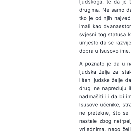
ljudskoga, te da je 
drugima. Ne samo da 
tko je od njih najveć
imali kao dvanaestor
svjesni tog statusa k
umjesto da se razvije
dobra u Isusovo ime.
A poznato je da u na
ljudska želja za ist
lišen ljudske želje 
drugi ne napreduju 
nadmašiti ili da bi 
Isusove učenike, stra
ne pretekne, što se 
nastale zbog netrpel
vrijednima, nego žel