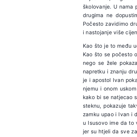
školovanje. U nama po
drugima ne dopusti
Počesto zavidimo drug
i nastojanje više cije
Kao što je to među u
Kao što se počesto o
nego se žele pokaza
napretku i znanju dru
je i apostol Ivan pok
njemu i onom uskom kr
kako bi se natjecao 
steknu, pokazuje tak
zamku upao i Ivan i d
u Isusovo ime da to v
jer su htjeli da sve 