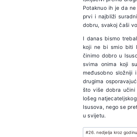
Potaknuo ih je da ne 
prvi i najbliži sura
dobru, svakoj čaši v
I danas bismo trebali
koji ne bi smio biti 
činimo dobro u Isus
svima onima koji s
međusobno složniji i
drugima osporavajući
što više dobra učin
lošeg natjecateljsko
Isusova, nego se pretv
u svijetu.
Post
#
26. nedjelja kroz godin