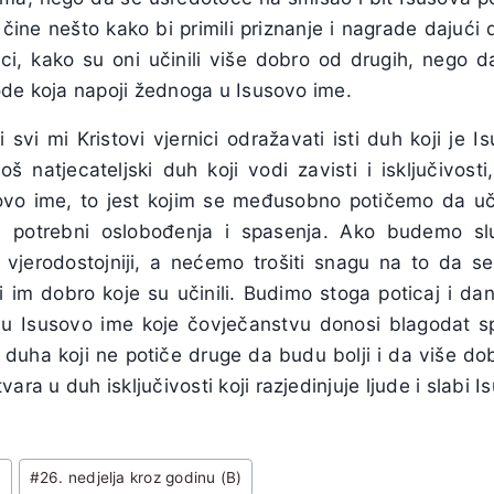
čine nešto kako bi primili priznanje i nagrade dajući
dnici, kako su oni učinili više dobro od drugih, nego
ode koja napoji žednoga u Isusovo ime.
 svi mi Kristovi vjernici odražavati isti duh koji je I
loš natjecateljski duh koji vodi zavisti i isključivost
ovo ime, to jest kojim se međusobno potičemo da uč
u potrebni oslobođenja i spasenja. Ako budemo slu
 vjerodostojniji, a nećemo trošiti snagu na to da 
 im dobro koje su učinili. Budimo stoga poticaj i da
i u Isusovo ime koje čovječanstvu donosi blagodat s
g duha koji ne potiče druge da budu bolji i da više do
ara u duh isključivosti koji razjedinjuje ljude i slabi I
u
#
26. nedjelja kroz godinu (B)