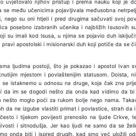
to uvjetovalo njihov pristup i prema nauku koji je do
se među učenicima pojavljivala međusobna netrpelji
i, nego su oni htjeli i pred drugima sačuvati svoj pov
ica posebno izabranih učenika i najbližih Isusovih sur
oji su imali kod Isusa, u njima se pojavio duh isklju
 pravi apostolski i misionarski duh koji potiče da se č
ma ljudima postoji, što je pokazao i apostol Ivan 
aknutijim mjestom i povlaštenijim statusom. Doista, n
da se istaknemo u odnosu na druge, koja čak zna prij
ili da im se dogodi nešto zla onda kad vidimo da b
im nešto moglo poći za rukom bolje nego nama. Taka
h da ne izgube vlastiti primat i povlastice, strah da
često i tijekom povijesti prenosilo na ljude Crkve, 
jivosti i sitnodušja. Jer kao ljudi ne samo da se žel
imo onda biti i ispred drugih, kad smo već uložili od