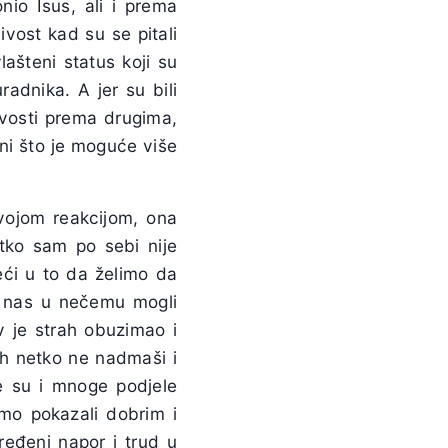
nio Isus, ali i prema
vost kad su se pitali
lašteni status koji su
adnika. A jer su bili
čivosti prema drugima,
ini što je moguće više
svojom reakcijom, ona
itko sam po sebi nije
eći u to da želimo da
i nas u nečemu mogli
v je strah obuzimao i
 ih netko ne nadmaši i
te su i mnoge podjele
imo pokazali dobrim i
ređeni napor i trud u