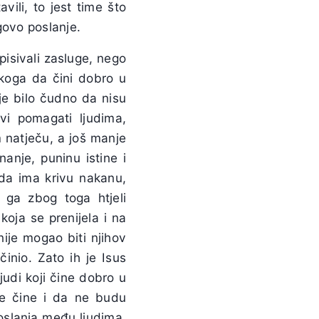
ili, to jest time što
govo poslanje.
pisivali zasluge, nego
akoga da čini dobro u
 je bilo čudno da nisu
vi pomagati ljudima,
m natječu, a još manje
anje, puninu istine i
 da ima krivu nakanu,
u ga zbog toga htjeli
koja se prenijela i na
nije mogao biti njihov
činio. Zato ih je Isus
ljudi koji čine dobro u
je čine i da ne budu
oslanja među ljudima.