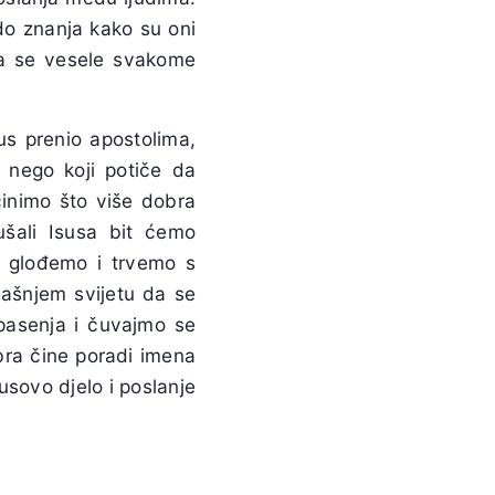
 do znanja kako su oni
 da se vesele svakome
sus prenio apostolima,
i, nego koji potiče da
inimo što više dobra
šali Isusa bit ćemo
se glođemo i trvemo s
našnjem svijetu da se
pasenja i čuvajmo se
bra čine poradi imena
susovo djelo i poslanje