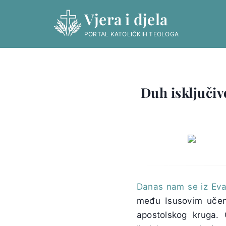
Skip
Vjera i djela
to
content
PORTAL KATOLIČKIH TEOLOGA
Duh isključiv
Danas nam se iz Eva
među Isusovim učenic
apostolskog kruga.