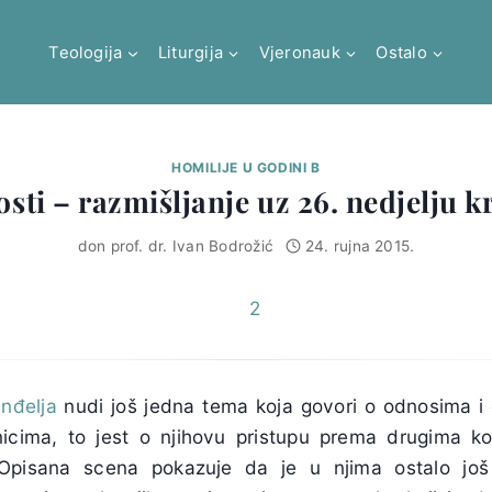
Teologija
Liturgija
Vjeronauk
Ostalo
HOMILIJE U GODINI B
osti – razmišljanje uz 26. nedjelju k
don prof. dr. Ivan Bodrožić
24. rujna 2015.
nđelja
nudi još jedna tema koja govori o odnosima i 
ima, to jest o njihovu pristupu prema drugima koji
 Opisana scena pokazuje da je u njima ostalo jo