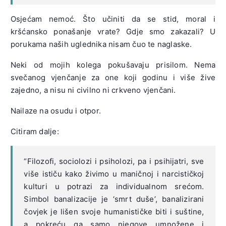
Osjećam nemoć. Što učiniti da se stid, moral i
kršćansko ponašanje vrate? Gdje smo zakazali? U
porukama naših uglednika nisam čuo te naglaske.
Neki od mojih kolega pokušavaju prisilom. Nema
svečanog vjenčanje za one koji godinu i više žive
zajedno, a nisu ni civilno ni crkveno vjenčani.
Nailaze na osudu i otpor.
Citiram dalje:
“Filozofi, sociolozi i psiholozi, pa i psihijatri, sve
više ističu kako živimo u maničnoj i narcističkoj
kulturi u potrazi za individualnom srećom.
Simbol banalizacije je ‘smrt duše’, banalizirani
čovjek je lišen svoje humanističke biti i suštine,
a pokreću ga samo njegove umnožene i