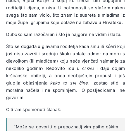
nauka, Riječi Božje u kojoj su trebali biti odgojeni i
roditelji i djeca, a nisu. U potpunosti se slažem nakon
svega što sam vidio, što znam iz susreta s mladima iz
moje župe, grupama koje dolaze na zabavu u Hrvatsku.
Duboko sam razočaran i što je najgore ne vidim izlaza.
Što se događa u glavama roditelja kada sinu ili kćeri koji
još nisu završili srednju školu uplate odmor na moru s
djevojkom (ili mladićem) koju neće vjenčati najmanje za
nekoliko godina? Redovito idu u crkvu i daju dojam
kršćanske obitelji, a onda neobjašnjiv propust i još
gluplja objašnjenja
kako to svi čine
. Izostao stid, a
moralna načela i ne spominjem. O posljedicama ne
govorim.
Citiram spomenuti članak:
“Može se govoriti o prepoznatljivim psihološkim