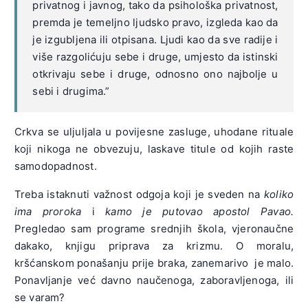
privatnog i javnog, tako da psihološka privatnost,
premda je temeljno ljudsko pravo, izgleda kao da
je izgubljena ili otpisana. Ljudi kao da sve radije i
više razgolićuju sebe i druge, umjesto da istinski
otkrivaju sebe i druge, odnosno ono najbolje u
sebi i drugima.”
Crkva se uljuljala u povijesne zasluge, uhodane rituale
koji nikoga ne obvezuju, laskave titule od kojih raste
samodopadnost.
Treba istaknuti važnost odgoja koji je sveden na
koliko
ima proroka
i
kamo je putovao apostol Pavao.
Pregledao sam programe srednjih škola, vjeronaučne
dakako, knjigu priprava za krizmu. O moralu,
kršćanskom ponašanju prije braka, zanemarivo je malo.
Ponavljanje već davno naučenoga, zaboravljenoga, ili
se varam?