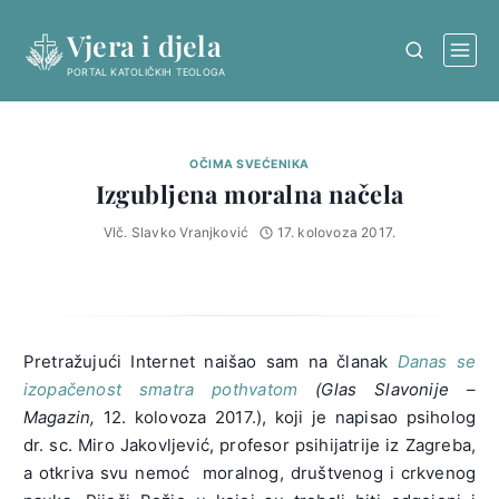
Skip
Vjera i djela
to
content
PORTAL KATOLIČKIH TEOLOGA
OČIMA SVEĆENIKA
Izgubljena moralna načela
Vlč. Slavko Vranjković
17. kolovoza 2017.
Pretražujući Internet naišao sam na članak
Danas se
izopačenost smatra pothvatom
(Glas Slavonije –
Magazin,
12. kolovoza 2017.), koji je napisao psiholog
dr. sc. Miro Jakovljević, profesor psihijatrije iz Zagreba,
a otkriva svu nemoć moralnog, društvenog i crkvenog