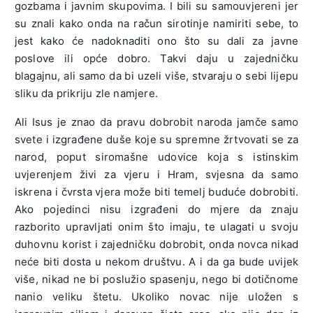
gozbama i javnim skupovima. I bili su samouvjereni jer
su znali kako onda na račun sirotinje namiriti sebe, to
jest kako će nadoknaditi ono što su dali za javne
poslove ili opće dobro. Takvi daju u zajedničku
blagajnu, ali samo da bi uzeli više, stvaraju o sebi lijepu
sliku da prikriju zle namjere.
Ali Isus je znao da pravu dobrobit naroda jamče samo
svete i izgrađene duše koje su spremne žrtvovati se za
narod, poput siromašne udovice koja s istinskim
uvjerenjem živi za vjeru i Hram, svjesna da samo
iskrena i čvrsta vjera može biti temelj buduće dobrobiti.
Ako pojedinci nisu izgrađeni do mjere da znaju
razborito upravljati onim što imaju, te ulagati u svoju
duhovnu korist i zajedničku dobrobit, onda novca nikad
neće biti dosta u nekom društvu. A i da ga bude uvijek
više, nikad ne bi poslužio spasenju, nego bi dotičnome
nanio veliku štetu. Ukoliko novac nije uložen s