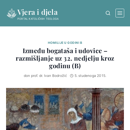
Skip
Vjera i djela
to
content
PORTAL KATOLIČKIH TEOLOGA
HOMILIJE U GODINI B
Između bogataša i udovice –
razmišljanje uz 32. nedjelju kroz
godinu (B)
don prof. dr. Ivan Bodrožić
5. studenoga 2015.