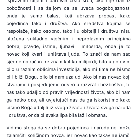
ispravnim ciljem i darovan čista srca, ako nije dan iz
pobožnosti i sa željom da se uveća bogobojaznost,
onda je samo balast koji ubrzava propast kako
pojedinca tako i društva. Ako sredstva kojima se
raspolaže, kako osobno, tako i u obitelji i društvu, nisu
uložena sukladno vječnim i neprolaznim principima
dobra, pravde, istine, ljubavi i milosrđa, onda je to
novac koji kvari i uništava ljude. To znači da nam sad
sjedne na račun ne znam koliko milijardi, bilo u gotovini
bilo u raznim oblicima investicija, ako mi time ne bismo
bili bliži Bogu, bilo bi nam uzalud. Ako bi nas novac koji
stvaramo i posjedujemo odveo u razvrat i bezboštvo, te
nas tako udaljio od pravih vrijednosti života, ako bi nam
ga netko dao, ali uvjetujući nas da ga iskoristimo kako
bismo Boga udaljili iz svoga života i života svoga naroda
i društva, onda bi svaka lipa bila laž i obmana.
Vidimo stoga da se dobro pojedinca i naroda ne može
zajamčiti količinom novca, jer novac kao takav ne jamči