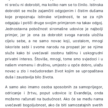
ni sreću ni dobrobit, ma koliko nam se to činilo. Istinska
dobrobit se može zajamčiti odgojenim i čistim dušama
koje prepoznaju istinske vrijednosti, te se za njih
odgajaju i potiči druge svojim primjerom na takav odgoj.
Jednostavna pobožnost siromašne udovice je najbolji
primjer, jer je ona za dobrobit svoga naroda uložila
cijelu sebe, a ne samo novac koji, uostalom, mnogi
iskoriste sebi i svome narodu na propast jer se njime
služe kako bi uvećavali osobnu taštinu i uskogrudni
privatni interes. Štoviše, mnogi, tome smo svjedoci i u
našem vremenu i društvu, umjesto u opće dobro, ulažu
novac u zlo i nećudoredan život kojim se upropaštava
duša i zaustavlja bilo života.
A samo ako imamo osoba sposobnih za samoprijegor,
odricanje i žrtvu, poput udovice iz Evanđelja, onda
možemo računati na budućnost. Ako će se među nama
uvećavati bogoljubnost, ako će biti samozatajnih svetih