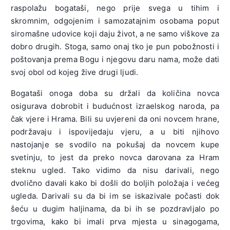
raspolažu bogataši, nego prije svega u tihim i
skromnim, odgojenim i samozatajnim osobama poput
siromašne udovice koji daju život, a ne samo viškove za
dobro drugih. Stoga, samo onaj tko je pun pobožnosti i
poštovanja prema Bogu i njegovu daru nama, može dati
svoj obol od kojeg žive drugi ljudi.
Bogataši onoga doba su držali da količina novca
osigurava dobrobit i budućnost izraelskog naroda, pa
čak vjere i Hrama. Bili su uvjereni da oni novcem hrane,
podržavaju i ispovijedaju vjeru, a u biti njihovo
nastojanje se svodilo na pokušaj da novcem kupe
svetinju, to jest da preko novca darovana za Hram
steknu ugled. Tako vidimo da nisu darivali, nego
dvolično davali kako bi došli do boljih položaja i većeg
ugleda. Darivali su da bi im se iskazivale počasti dok
šeću u dugim haljinama, da bi ih se pozdravljalo po
trgovima, kako bi imali prva mjesta u sinagogama,