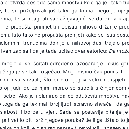
ila pretvrda besjeda samo mnoštvu koje ga je i tako tr
 se, te su priželjkivali još takvoga kruha, nego je nj
ma, te su reagirali sablažnjavajući se da bi na kraju
n ne propušta primijetiti i opisati njihovo držanje p
temi. Isto tako ne propušta prenijeti kako se Isus post
ijelomnim trenucima dok je u njihovoj duši trajalo pr
i Ivan zapisa i da je tada upitao dvanestoricu:
Da možda
či moglo bi se iščitati određeno razočaranje i okus gorč
g čega je se tako osjećao. Mogli bismo čak pomisliti d
čenici nisu shvatili, što bi bio njegov veliki neuspje
broj ljudi ide za njim, morao se suočiti s činjenicom
ami sebe. Ako je i planirao da će oduševiti mnoštva navi
 toga da ga tek mali broj ljudi ispravno shvaća i da g
slabosti i borbe u vjeri. Sada se postavlja pitanje je
prihvatilo bit i srž njegove poruke? Je li ga tištalo t
enika on koji je planirao napraviti revoluciju spasenj