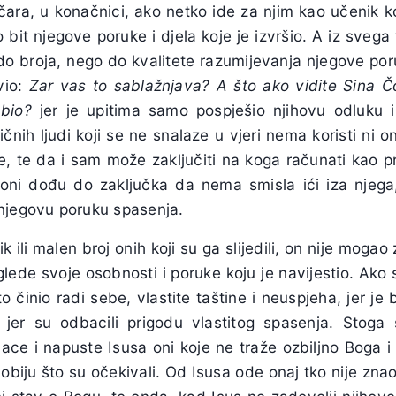
čara, u konačnici, ako netko ide za njim kao učenik k
o bit njegove poruke i djela koje je izvršio. A iz sveg
 do broja, nego do kvalitete razumijevanja njegove poruk
vio:
Zar vas to sablažnjava? A što ako vidite Sina Č
 bio?
jer je upitima samo pospješio njihovu odluku i 
nih ljudi koji se ne snalaze u vjeri nema koristi ni on,
e, te da i sam može zaključiti na koga računati kao 
 oni dođu do zaključka da nema smisla ići iza njega,
njegovu poruku spasenja.
ik ili malen broj onih koji su ga slijedili, on nije mogao 
ede svoje osobnosti i poruke koju je navijestio. Ako s
to činio radi sebe, vlastite taštine i neuspjeha, jer je
h jer su odbacili prigodu vlastitog spasenja. Stog
bace i napuste Isusa oni koje ne traže ozbiljno Boga i
obiju što su očekivali. Od Isusa ode onaj tko nije znao