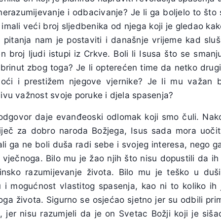
 nerazumijevanje i odbacivanje? Je li ga boljelo to što 
u imali veći broj sljedbenika od njega koji je gledao ka
a pitanja nam je postaviti i današnje vrijeme kad s
 broj ljudi istupi iz Crkve. Boli li Isusa što se sman
zabrinut zbog toga? Je li opterećen time da netko dru
ći i prestižem njegove vjernike? Je li mu važan 
jivu važnost svoje poruke i djela spasenja?
odgovor daje evanđeoski odlomak koji smo čuli. Nak
iječ za dobro naroda Božjega, Isus sada mora uočit
i ga ne boli duša radi sebe i svojeg interesa, nego ga 
a vječnoga. Bilo mu je žao njih što nisu dopustili da i
stinsko razumijevanje života. Bilo mu je teško u duši
bu i mogućnost vlastitog spasenja, kao ni to koliko ih
ga života. Sigurno se osjećao sjetno jer su odbili pri
 jer nisu razumjeli da je on Svetac Božji koji je siš