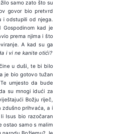
ažilo samo zato što su
egov govor bio pretvrd
 i odstupili od njega.
red Gospodinom kad je
avio prema njima i što
eviranje. A kad su ga
 i vi ne kanite otići?
ine u duši, te bi bilo
a je bio gotovo tužan
h. Te umjesto da bude
 da su mnogi idući za
ještajući Božju riječ,
a zdušno prihvaća, a i
 li Isus bio razočaran
o je ostao samo s malim
a u narodu Božjemu? Je