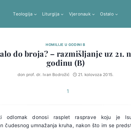
Teologija
Liturgija
Vjeronauk
Ostalo
HOMILIJE U GODINI B
stalo do broja? – razmišljanje uz 21. 
godinu (B)
don prof. dr. Ivan Bodrožić
21. kolovoza 2015.
ki odlomak donosi rasplet rasprave koju je I
n čudesnog umnažanja kruha, nakon što im se predsta