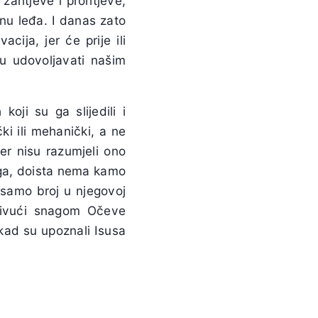
 zahtjeve i prohtjeve,
enu leđa. I danas zato
ija, jer će prije ili
ju udovoljavati našim
ji su ga slijedili i
ki ili mehanički, a ne
jer nisu razumjeli ono
noga, doista nema kamo
 samo broj u njegovoj
 privući snagom Očeve
 kad su upoznali Isusa