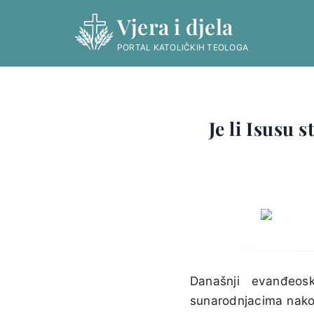
Skip
Vjera i djela
to
content
PORTAL KATOLIČKIH TEOLOGA
Je li Isusu 
Današnji evanđeos
sunarodnjacima nako