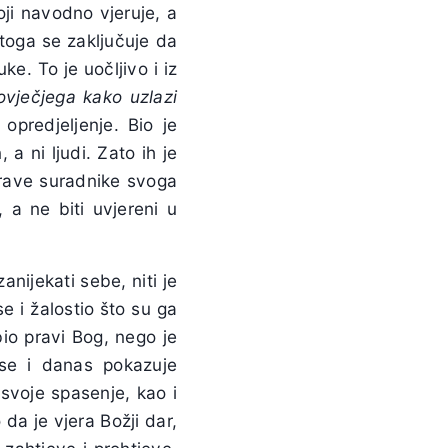
oji navodno vjeruje, a
a toga se zaključuje da
e. To je uočljivo i iz
ovječjega kako uzlazi
opredjeljenje. Bio je
 a ni ljudi. Zato ih je
prave suradnike svoga
 a ne biti uvjereni u
zanijekati sebe, niti je
e i žalostio što su ga
 bio pravi Bog, nego je
a se i danas pokazuje
 svoje spasenje, kao i
 da je vjera Božji dar,