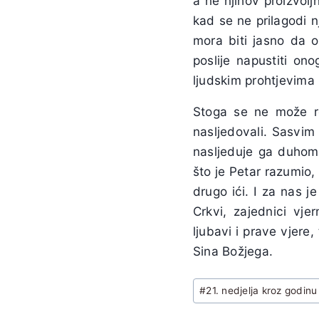
a ne njihov proizvolj
kad se ne prilagodi n
mora biti jasno da o
poslije napustiti on
ljudskim prohtjevima
Stoga se ne može re
nasljedovali. Sasvim 
nasljeduje ga duhom, 
što je Petar razumio,
drugo ići. I za nas 
Crkvi, zajednici vje
ljubavi i prave vjere
Sina Božjega.
Post
#
21. nedjelja kroz godinu
Tags: