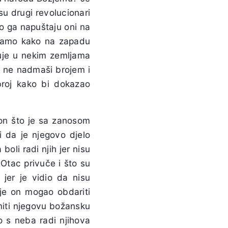
su drugi revolucionari
ko ga napuštaju oni na
lušamo kako na zapadu
juje u nekim zemljama
gi ne nadmaši brojem i
broj kako bi dokazao
on što je sa zanosom
i da je njegovo djelo
boli radi njih jer nisu
h Otac privuče i što su
 jer je vidio da nisu
 je on mogao obdariti
miti njegovu božansku
ao s neba radi njihova