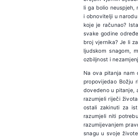
li ga bolio neuspjeh,
i obnovitelji u narod
koje je računao? Ist
svake godine određen
broj vjernika? Je li 
ljudskom snagom, mo
ozbiljnost i nezamjen
Na ova pitanja nam 
propovijedao Božju r
dovedeno u pitanje, al
razumjeli riječi život
ostali zakinuti za i
razumjeli niti potre
razumijevanjem pravo
snagu u svoje živote,