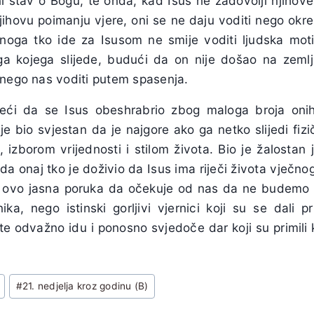
ni stav o Bogu, te onda, kad Isus ne zadovolji njihove
jihovu poimanju vjere, oni se ne daju voditi nego okr
noga tko ide za Isusom ne smije voditi ljudska motivac
oga kojega slijede, budući da on nije došao na zeml
 nego nas voditi putem spasenja.
ći da se Isus obeshrabrio zbog maloga broja onih ko
je bio svjestan da je najgore ako ga netko slijedi fizič
izborom vrijednosti i stilom života. Bio je žalostan 
 da onaj tko je doživio da Isus ima riječi života vječ
je ovo jasna poruka da očekuje od nas da ne budemo
rnika, nego istinski gorljivi vjernici koji su se dali
, te odvažno idu i ponosno svjedoče dar koji su primili
#
21. nedjelja kroz godinu (B)