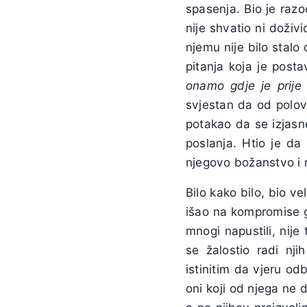
spasenja. Bio je razo
nije shvatio ni doživi
njemu nije bilo stalo
pitanja koja je posta
onamo gdje je prije
svjestan da od polovič
potakao da se izjasn
poslanja. Htio je da
njegovo božanstvo i 
Bilo kako bilo, bio vel
išao na kompromise gl
mnogi napustili, nije 
se žalostio radi nji
istinitim da vjeru od
oni koji od njega ne d