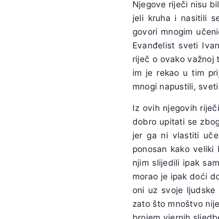
Njegove riječi nisu b
jeli kruha i nasitili
govori mnogim učenici
Evanđelist sveti Iva
riječ o ovako važnoj 
im je rekao u tim pr
mnogi napustili, svet
Iz ovih njegovih rije
dobro upitati se zbo
jer ga ni vlastiti u
ponosan kako veliki 
njim slijedili ipak s
morao je ipak doći do
oni uz svoje ljudske 
zato što mnoštvo nije 
brojem vjernih sljedb