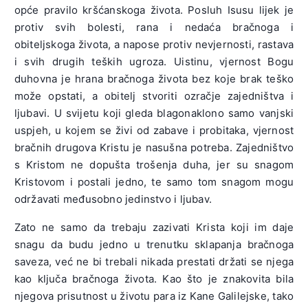
opće pravilo kršćanskoga života. Posluh Isusu lijek je
protiv svih bolesti, rana i nedaća bračnoga i
obiteljskoga života, a napose protiv nevjernosti, rastava
i svih drugih teških ugroza. Uistinu, vjernost Bogu
duhovna je hrana bračnoga života bez koje brak teško
može opstati, a obitelj stvoriti ozračje zajedništva i
ljubavi. U svijetu koji gleda blagonaklono samo vanjski
uspjeh, u kojem se živi od zabave i probitaka, vjernost
bračnih drugova Kristu je nasušna potreba. Zajedništvo
s Kristom ne dopušta trošenja duha, jer su snagom
Kristovom i postali jedno, te samo tom snagom mogu
održavati međusobno jedinstvo i ljubav.
Zato ne samo da trebaju zazivati Krista koji im daje
snagu da budu jedno u trenutku sklapanja bračnoga
saveza, već ne bi trebali nikada prestati držati se njega
kao ključa bračnoga života. Kao što je znakovita bila
njegova prisutnost u životu para iz Kane Galilejske, tako