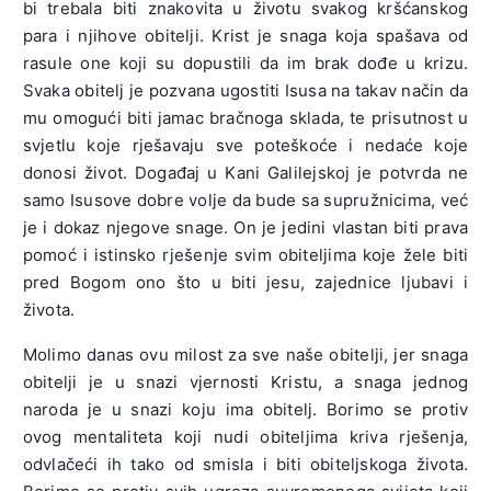
bi trebala biti znakovita u životu svakog kršćanskog
para i njihove obitelji. Krist je snaga koja spašava od
rasule one koji su dopustili da im brak dođe u krizu.
Svaka obitelj je pozvana ugostiti Isusa na takav način da
mu omogući biti jamac bračnoga sklada, te prisutnost u
svjetlu koje rješavaju sve poteškoće i nedaće koje
donosi život. Događaj u Kani Galilejskoj je potvrda ne
samo Isusove dobre volje da bude sa supružnicima, već
je i dokaz njegove snage. On je jedini vlastan biti prava
pomoć i istinsko rješenje svim obiteljima koje žele biti
pred Bogom ono što u biti jesu, zajednice ljubavi i
života.
Molimo danas ovu milost za sve naše obitelji, jer snaga
obitelji je u snazi vjernosti Kristu, a snaga jednog
naroda je u snazi koju ima obitelj. Borimo se protiv
ovog mentaliteta koji nudi obiteljima kriva rješenja,
odvlačeći ih tako od smisla i biti obiteljskoga života.