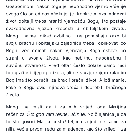
Gospodinom. Nakon toga je neophodno vjerno vršenje
svega što on od nas očekuje, jer konkretni svakodnevni
život obitelji treba hraniti vjernošću Bogu, što postaje
svakodnevna vježba kreposti u obiteljskom životu.
Mnogi, naime, nikad ozbiljno i ne pomišljaju kako bi
svoju bračnu i obiteljsku zajednicu trebali oblikovati po
Bogu, već odmah nakon vjenčanja Boga ostave po
strani u svome životu kao nebitnu, nepotrebnu i
suvišnu stvarnost. Pred oltar često dolaze samo radi
fotografije i lijepog prizora, ali ne s uvjerenjem kako im
Bog ima što poručiti za brak i bračni život. A još manje,
kako o Bogu ovisi njihova sreća i dobrobiti bračnoga
života.
Mnogi ne misli da i za njih vrijedi ona Marijina
rečenica:
Što god vam rekne, učinite
. No činjenica je da
to što govori Marija poslužiteljima vrijedi ne samo za
njih, već u prvom redu za mladence, kao što vrijedi i za