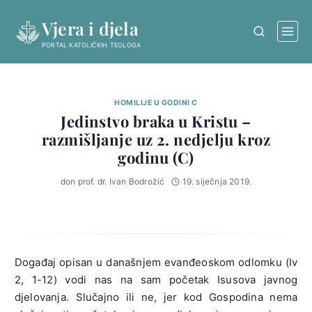
Skip
Vjera i djela
to
content
PORTAL KATOLIČKIH TEOLOGA
HOMILIJE U GODINI C
Jedinstvo braka u Kristu –
razmišljanje uz 2. nedjelju kroz
godinu (C)
don prof. dr. Ivan Bodrožić
19. siječnja 2019.
Događaj opisan u današnjem evanđeoskom odlomku (Iv
2, 1-12) vodi nas na sam početak Isusova javnog
djelovanja. Slučajno ili ne, jer kod Gospodina nema