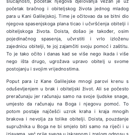
slučajnosti, početak njegova djelovanja vezan je uz
početak bračnog i obiteljskog života jednog mladog
para u Kani Galilejskoj. Time je očitovao da se bitni dio
njegova spasenjskoga plana ticao i učvršćenja obitelji i
obiteljskoga života. Doista, došao je također, osim
pojedinačnog spasenja, učvrstiti i vrlo izloženu
zajednicu obitelji, te joj zajamčiti svoju pomoć i zaštitu.
To je tako očito i danas kad se više nego ikada i više
nego išta drugo,
ugrožava upravo obitelj u svome
postojanju i svojim vrijednostima.
Poput para iz Kane Galilejske mnogi parovi krenu s
oduševljenjem u brak i obiteljski život. Ali se počesto
preračunaju jer računaju samo na svoje ljudske snage,
umjesto da računaju na Boga i njegovu pomoć. To
potom postaje najčešći uzrok kraha i kraja mnogih
brakova i nevolja za tolike obitelji. Doista, pouzdanje
supružnika u Boga ne bi smjelo biti samo na riječi i u
izjavama, već prije svega u iskrenom i zrelom odnosu s