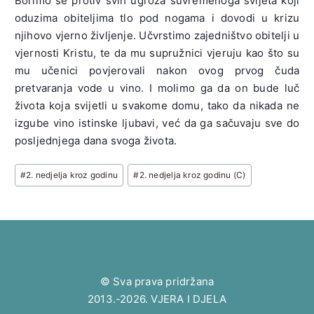
Borimo se protiv svih ugroza suvremenoga svijeta koji
oduzima obiteljima tlo pod nogama i dovodi u krizu
njihovo vjerno življenje. Učvrstimo zajedništvo obitelji u
vjernosti Kristu, te da mu supružnici vjeruju kao što su
mu učenici povjerovali nakon ovog prvog čuda
pretvaranja vode u vino. I molimo ga da on bude luč
života koja svijetli u svakome domu, tako da nikada ne
izgube vino istinske ljubavi, već da ga sačuvaju sve do
posljednjega dana svoga života.
Post
#
2. nedjelja kroz godinu
#
2. nedjelja kroz godinu (C)
Tags:
© Sva prava pridržana
2013.-2026. VJERA I DJELA