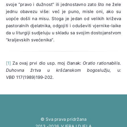
svoje “pravo i dužnost” ili jednostavno zato što ne žele
jednu obavezu više: već je puno, misle oni, ako su
uopće došli na misu. Stoga je jedan od velikih križeva
pastoralnih djelatnika, odgojiti i oduševiti vjernike-laike
da u liturgiji sudjeluju u skladu sa svojim dostojanstvom
“kraljevskih svećenika”.
[1]
Za ovaj prvi dio usp. moj članak:
Oratio rationabilis.
Duhovna žrtva u kršćanskom bogoslužju,
u:
VBĐ
117(1989)199-202.
© Sva prava pridržana
2013.-2026. VJERA I DJELA