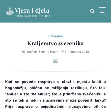
Skip
Vjera i djela
to
content
PORTAL KATOLIČKIH TEOLOGA
LITURGIKA
Kraljevstvo svećenika
vlč. prof. dr. Zvonko Pažin
6. listopada 2015.
Kad se povede rasprava o ulozi i mjestu laikâ u
bogoslužju, obično se mišljenja razlikuju. Što laik
“smije”, a što “ne smije”; što je pridržano svećeniku, a
što se tek u nekim slučajevima može povjeriti laiku?
Prije rasprave o pojedinačnim slučajevima bit će