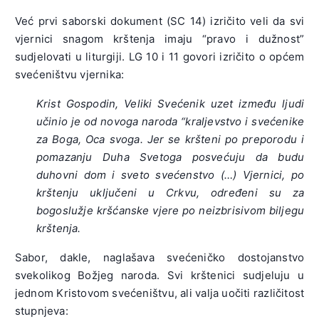
Već prvi saborski dokument (SC 14) izričito veli da svi
vjernici snagom krštenja imaju “pravo i dužnost”
sudjelovati u liturgiji. LG 10 i 11 govori izričito o općem
svećeništvu vjernika:
Krist Gospodin, Veliki Svećenik uzet između ljudi
učinio je od novoga naroda “kraljevstvo i svećenike
za Boga, Oca svoga. Jer se kršteni po preporodu i
pomazanju Duha Svetoga
posvećuju da budu
duhovni dom i sveto svećenstvo (…) Vjernici, po
krštenju uključeni u Crkvu, određeni su za
bogoslužje kršćanske vjere po neizbrisivom biljegu
krštenja.
Sabor, dakle, naglašava svećeničko dostojanstvo
svekolikog Božjeg naroda. Svi krštenici sudjeluju u
jednom Kristovom svećeništvu, ali valja uočiti različitost
stupnjeva: