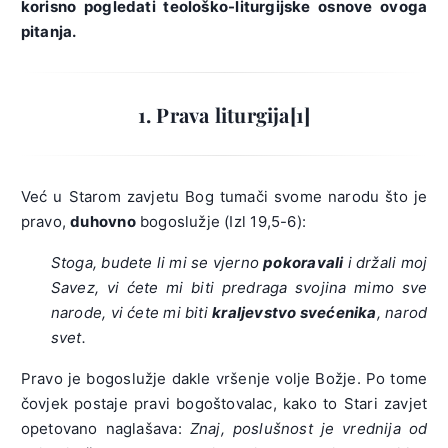
korisno pogledati teološko-liturgijske osnove ovoga
pitanja.
1. Prava liturgija
[1]
Već u Starom zavjetu Bog tumači svome narodu što je
pravo,
duhovno
bogoslužje (Izl 19,5-6):
Stoga, budete li mi se vjerno
pokoravali
i držali moj
Savez, vi ćete mi biti predraga svojina mimo sve
narode, vi ćete mi biti
kraljevstvo svećenika
, narod
svet.
Pravo je bogoslužje dakle vršenje volje Božje. Po tome
čovjek postaje pravi bogoštovalac, kako to Stari zavjet
opetovano naglašava:
Znaj, poslušnost je vrednija od