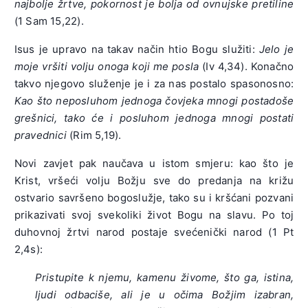
najbolje žrtve, pokornost je bolja od ovnujske pretiline
(1 Sam 15,22).
Isus je upravo na takav način htio Bogu služiti:
Jelo je
moje vršiti volju onoga koji me posla
(Iv 4,34). Konačno
takvo njegovo služenje je i za nas postalo spasonosno:
Kao što neposluhom jednoga čovjeka mnogi postadoše
grešnici, tako će i posluhom jednoga mnogi postati
pravednici
(Rim 5,19).
Novi zavjet pak naučava u istom smjeru: kao što je
Krist, vršeći volju Božju sve do predanja na križu
ostvario savršeno bogoslužje, tako su i kršćani pozvani
prikazivati svoj svekoliki život Bogu na slavu. Po toj
duhovnoj žrtvi narod postaje svećenički narod (1 Pt
2,4s):
Pristupite k njemu, kamenu živome, što ga, istina,
ljudi odbaciše, ali je u očima Božjim izabran,