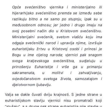
Opće svećeništvo vjernika i ministerijalno ili
hijerarhijsko svećeništvo premda se između sebe
razlikuju bitno a ne samo po stupnju, ipak su u
međusobnom odnosu; jer jedno i drugo imaju na
svoj posebni način dio u Kristovom svećeništvu.
Ministerijalni svećenik, svetom vlašću koju ima
odgaja svećenički narod i upravlja njime, izvršuje
euharistijsku žrtvu u Kristovoj osobi i prinosi je
Bogu u ime cijelog naroda; vjernici pak snagom
svoga kraljevskoga svećeništva, sudjeluju u
prinošenju Euharistije
i vrše ga u primanju
sakramenata, u molitvi i zahvaljivanju,
svjedočanstvom svetoga života, samozatajom i
djelotvornom ljubavlju.
Valja se dakle čuvati dviju krajnosti. S jedne strane u
euharistijskom slavlju vjernici nisu promatrači koji
“slušaju”, a s druge pak strane euharistija nije slavlje u