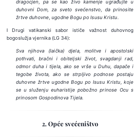
dragocjen, pa se kao živo kamenje ugrađujte u
duhovni Dom, za sveto svećenstvo, da prinosite
žrtve duhovne, ugodne Bogu po Isusu Kristu.
I Drugi vatikanski sabor ističe važnost duhovnog
bogoslužja vjernika (LG 34):
Sva njihova (laička) djela, molitve i apostolski
pothvati, bračni i obiteljski život, svagdanji rad,
odmor duha i tijela, ako se vrše u Duhu, dapače i
tegobe života, ako se strpljivo podnose postaju
duhovne žrtve ugodne Bogu po Isusu Kristu, koje
se u služenju euharistije pobožno prinose Ocu s
prinosom Gospodinova Tijela.
2. Opće svećeništvo