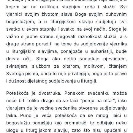
kojem se ne razlikuju stupnjevi reda i službi. Svi
vjernici svojim životom slave Boga svojim duhovnim
bogoslužjem, a u liturgijskom slavlju sudjeluju svi:
svatko u svom stupnju i svatko na svoj način. Stoga je
važno s jedne strane njegovati raznolikost službi, a s
druge strane poraditi na tome da sudjelovanje vjernika
u liturgijskim slavljima, ponajpače u euharistiji, bude
doista očit. Stoga ako netko sudjeluje pjevanjem,
sviranjem, službom za oltarom, molitvom, čitanjem
Svetoga pisma, onda to nije privilegija, nego je to pravo
i dužnost djelatnog sudjelovanja u liturgiji.
Poteškoća je dvostruka. Ponekom svećeniku možda
neće biti toliko drago da se laici “penju na oltar”, iako
vjerujem da je većina svećenika otvorena sudjelovanju
laika. Puno je veća poteškoća da se mnogi laici u
bogoslužju ponašaju kao promatrači te odbijaju neku
ulogu u liturgijskom slavlju, zato što nisu upućeni u