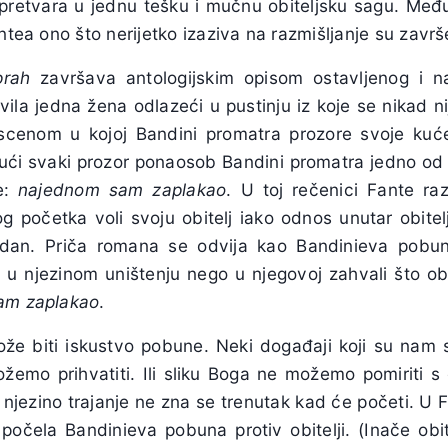
pretvara u jednu tešku i mučnu obiteljsku sagu. Među
antea ono što nerijetko izaziva na razmišljanje su zavr
prah
završava antologijskim opisom ostavljenog i 
avila jedna žena odlazeći u pustinju iz koje se nikad n
cenom u kojoj Bandini promatra prozore svoje kuće
ajući svaki prozor ponaosob Bandini promatra jedno od
e:
najednom sam zaplakao
. U toj rečenici Fante ra
g početka voli svoju obitelj iako odnos unutar obitel
odan.
Priča romana se odvija kao
Bandinieva
pobuna
u njezinom uništenju nego u njegovoj zahvali što obit
am zaplakao
.
že biti iskustvo pobune. Neki događaji koji su nam 
možemo prihvatiti. Ili sliku Boga ne možemo pomiriti 
njezino trajanje ne zna se trenutak kad će početi. U
 počela
Bandinieva
pobuna protiv obitelji. (Inače obit