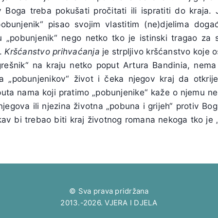
 Boga treba pokušati pročitati ili ispratiti do kraja.
obunjenik“ pisao svojim vlastitim (ne)djelima do
u „pobunjenik“ nego netko tko je istinski tragao za
a.
Kršćanstvo prihvaćanja
je strpljivo kršćanstvo koje o
grešnik“ na kraju netko poput
Artura Bandinia
, nema
ita „pobunjenikov“ život i čeka njegov kraj da otkrij
puta nama koji pratimo „pobunjenike“ kaže o njemu n
njegova ili njezina životna „pobuna i grijeh“ protiv Bo
kav bi trebao biti kraj životnog romana nekoga tko je 
© Sva prava pridržana
2013.-2026. VJERA I DJELA