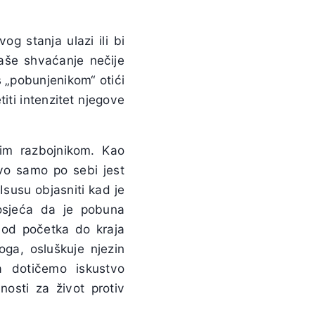
g stanja ulazi ili bi
aše shvaćanje nečije
 „pobunjenikom“ otići
iti intenzitet njegove
im razbojnikom. Kao
tvo samo po sebi jest
susu objasniti kad je
 osjeća da je pobuna
od početka do kraja
oga, osluškuje njezin
a dotičemo iskustvo
nosti za život protiv