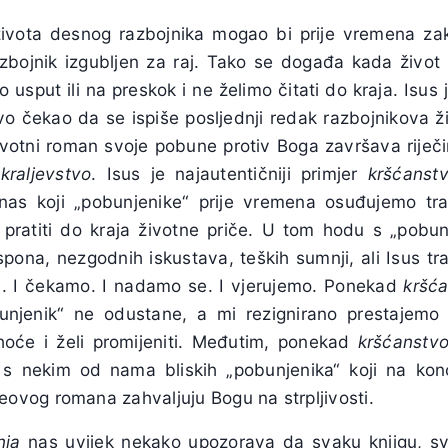
ivota desnog razbojnika mogao bi prije vremena zakl
razbojnik izgubljen za raj. Tako se događa kada život 
 usput ili na preskok i ne želimo čitati do kraja. Isus
ljivo čekao da se ispiše posljednji redak razbojnikova 
ivotni roman svoje pobune protiv Boga završava rije
raljevstvo
. Isus je najautentičniji primjer
kršćanst
as koji „pobunjenike“ prije vremena osuđujemo traž
 pratiti do kraja životne priče. U tom hodu s „pobu
ona, nezgodnih iskustava, teških sumnji, ali Isus tra
a. I čekamo. I nadamo se. I vjerujemo. Ponekad
kršća
bunjenik“ ne odustane, a mi rezignirano prestajemo 
hoće i želi promijeniti. Međutim, ponekad
kršćanstvo
s nekim od nama bliskih „pobunjenika“ koji na ko
teovog
romana zahvaljuju Bogu na strpljivosti.
nja
nas uvijek nekako upozorava da svaku knjigu, sva