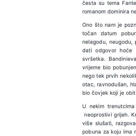
česta su tema
Fant
romanom dominira ne
Ono što nam je pozna
točan datum pobune
nelagodu, neugodu, p
dati odgovor hoće l
svršetka.
Bandiniev
vrijeme bio pobunjeni
nego tek prvih nekoli
otac, ravnodušan, hl
bio čovjek koji je obit
U nekim trenutcima 
neoprostivi grijeh. 
više slušati, razgova
pobuna za koju ima n