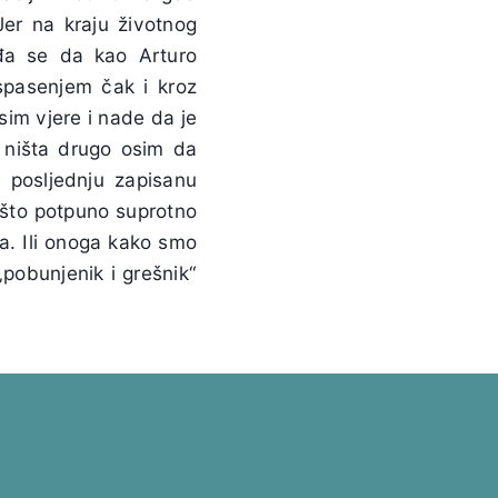
 Jer na kraju životnog
gađa se da kao
Arturo
 spasenjem čak i kroz
sim vjere i nade da je
 ništa drugo osim da
e posljednju zapisanu
ešto potpuno suprotno
ga. Ili onoga kako smo
„pobunjenik i grešnik“