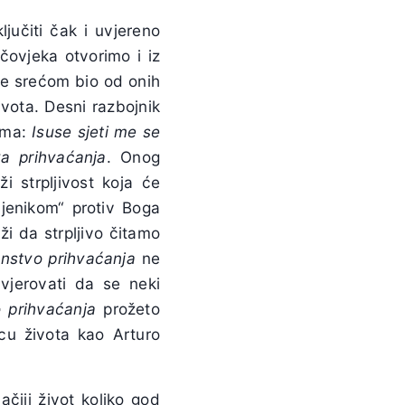
jučiti čak i uvjereno
čovjeka otvorimo i iz
 je srećom bio od onih
života. Desni razbojnik
čima:
Isuse sjeti me se
va prihvaćanja
. Onog
i strpljivost koja će
njenikom“ protiv Boga
ži da strpljivo čitamo
nstvo prihvaćanja
ne
vjerovati da se neki
 prihvaćanja
prožeto
ncu života kao
Arturo
čiji život koliko god