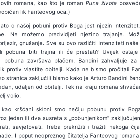
eovih
romana, kao što je roman
Puna života
posveće
običan lik
Fanteovog
oca.)
to o našoj pobuni protiv Boga jest njezin intenzit
. Ne možemo predvidjeti njezino trajanje. Može
rijezir, gnušanje. Sve su ovo različiti intenziteti na
i pobuna biti trajna ili će prestati? Uvijek ostaj
a
pobuna završava plačem.
Bandini
zahvaljuje za 
k protiv vlastite obitelji. Kada ne bismo pročitali
Fa
ko stranica zaključili bismo kako je
Arturo Bandini
žen
adan, udaljen od obitelji. Tek na kraju romana shvać
elj volio.
kao kršćani skloni smo nečiju pobunu protiv Boga 
Kroz jedan ili dva susreta s „pobunjenikom“ zaključuj
rati, savjetovati. Treba prekrižiti i tražiti nekoga č
ade. I poput neopreznog čitatelja
Fanteovog
romana 