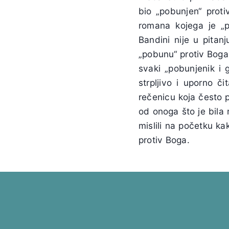
bio „pobunjen“ protiv
romana kojega je „p
Bandini
nije u pitanj
„pobunu“ protiv Bog
svaki „pobunjenik i 
strpljivo i uporno č
rečenicu koja često 
od onoga što je bila 
mislili na početku ka
protiv Boga.