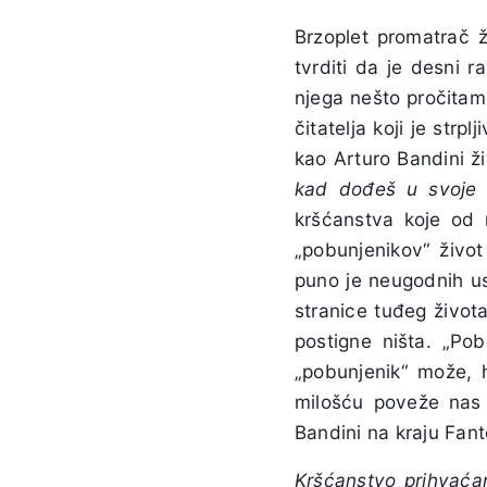
Brzoplet promatrač ž
tvrditi da je desni 
njega nešto pročitamo
čitatelja koji je strp
kao
Arturo Bandini
ž
kad dođeš u svoje k
kršćanstva koje od n
„pobunjenikov“ život
puno je neugodnih usp
stranice tuđeg život
postigne ništa. „Po
„pobunjenik“ može, 
milošću poveže nas 
Bandini
na kraju
Fan
Kršćanstvo prihvaća