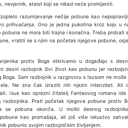
 nevjernik, ateist koji se nikad neće promijeniti.
opleto razumijevanje nečije pobune kao nepopravljivo
vo prihvaćanja
. Ono je jedna pukotina kroz koju u n
 pobuna ne mora biti trajna i konačna. Treba probati s
ne, vratiti se s njim na početak njegove pobune, osjet
bunjenika protiv Boga otkrivamo u događaju s desn
ini
desni razbojnik živi život kao pobunu jer razbojs
 Boga. Sam razbojnik u razgovoru s Isusom ne može I
la. Ne zna čak izraziti niti njezin intenzitet. Ali
ati. Isus kao oprezni čitatelj
Fanteovog
romana ide 
 razbojnika. Prati početak njegove pobune protiv B
da se pobuna okonča. U molbi desnog razbojnik
 pobune kao promašaja, ali još više iskustvo zahval
nik pobunio svojim razbojničkim življenjem.