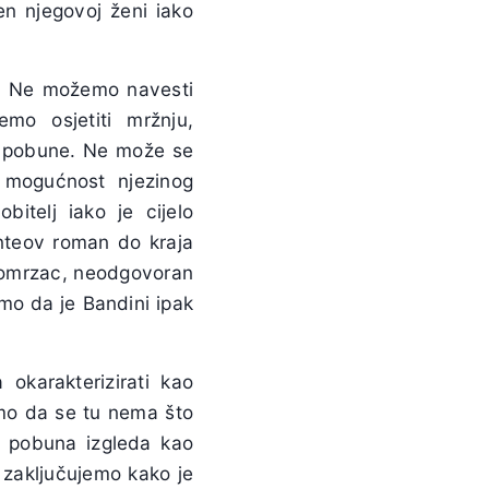
n njegovoj ženi iako
et. Ne možemo navesti
mo osjetiti mržnju,
še pobune. Ne može se
e mogućnost njezinog
obitelj iako je cijelo
nteov
roman do kraja
omrzac, neodgovoran
amo da je
Bandini
ipak
okarakterizirati kao
emo da se tu nema što
ija pobuna izgleda kao
zaključujemo kako je