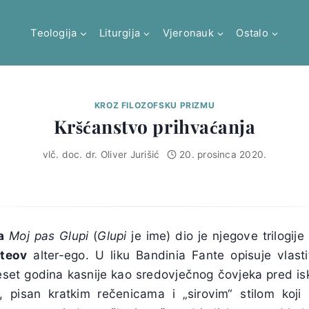
Teologija
Liturgija
Vjeronauk
Ostalo
KROZ FILOZOFSKU PRIZMU
Kršćanstvo prihvaćanja
vlč. doc. dr. Oliver Jurišić
20. prosinca 2020.
a
Moj pas Glupi
(
Glupi
je ime) dio je njegove trilogij
teov
alter-ego. U liku Bandinia Fante opisuje vlasti
deset godina kasnije kao sredovječnog čovjeka pred is
, pisan kratkim rečenicama i „sirovim“ stilom koji