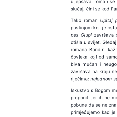
uljepšava, roman se 
slučaj, čini se kod F
Tako roman
Upitaj 
pustinjom koji je ost
pas Glupi
završava s
otišla u svijet. Gled
romana Bandini kaž
čovjeka koji od samo
biva mučan i neug
završava na kraju ne 
riječima:
najednom s
Iskustvo s Bogom mo
progoniti jer ih ne 
pobune da se ne zna 
primjećujemo kad je