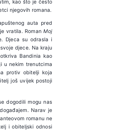
tim, kao što je često
šetci njegovih romana.
napuštenog auta pred
ije vratila. Roman
Moj
. Djeca su odrasla i
 svoje djece. Na kraju
zotkriva Bandinia kao
ji u nekim trenutcima
 protiv obitelji koja
elj još uvijek postoji
se dogodili mogu nas
s događajem. Narav je
Fanteovom
romanu ne
elj i obiteljski odnosi