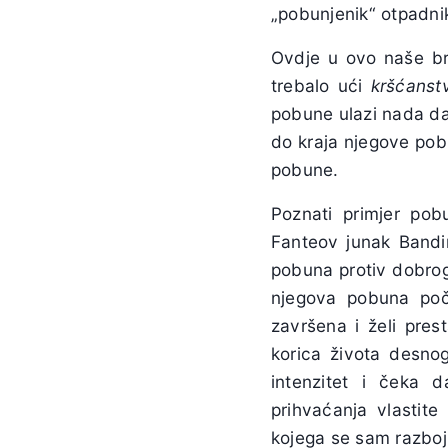
„pobunjenik“ otpadnik,
Ovdje u ovo naše brz
trebalo ući
kršćanst
pobune ulazi nada da
do kraja njegove pobu
pobune.
Poznati primjer po
Fanteov
junak
Band
pobuna protiv dobrog
njegova pobuna poče
završena i želi prest
korica života desnog
intenzitet i čeka 
prihvaćanja vlastite
kojega se sam razboj